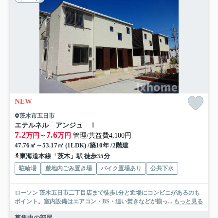
NEW
茨木市五日市
エテルネル アンジュ Ⅰ
7.2
7.6
万円～
万円
管理/共益費4,100円
47.76㎡～53.17㎡ (1LDK) /築10年 /2階建
東海道本線「茨木」駅 徒歩35分
駐輪場
敷地内ごみ置き場
バイク置場あり
公共下水
ローソン 茨木五日市二丁目店まで徒歩1分と近場にコンビニがあるのも
ポイント。室内設備はエアコン・BS・追い焚きなどが揃っ...
もっと見る
募集中の部屋