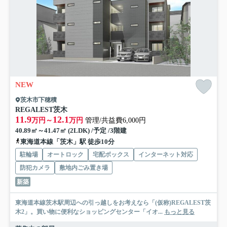
NEW
茨木市下穂積
REGALEST茨木
11.9
12.1
万円～
万円
管理/共益費6,000円
40.89㎡～41.47㎡ (2LDK) /予定 /3階建
東海道本線「茨木」駅 徒歩10分
駐輪場
オートロック
宅配ボックス
インターネット対応
防犯カメラ
敷地内ごみ置き場
新築
東海道本線茨木駅周辺への引っ越しをお考えなら「(仮称)REGALEST茨
木2」。買い物に便利なショッピングセンター「イオ...
もっと見る