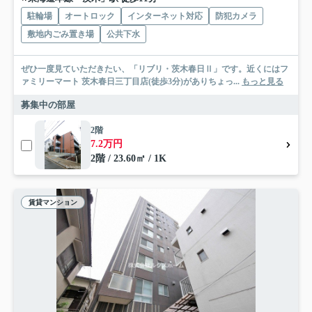
駐輪場
オートロック
インターネット対応
防犯カメラ
敷地内ごみ置き場
公共下水
ぜひ一度見ていただきたい、「リブリ・茨木春日Ⅱ」です。近くにはフ
ァミリーマート 茨木春日三丁目店(徒歩3分)がありちょっ...
もっと見る
募集中の部屋
2階
7.2万円
2階 / 23.60㎡ / 1K
賃貸マンション