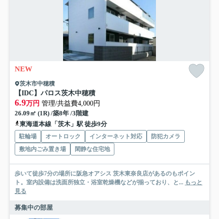
NEW
茨木市中穂積
【IDC】パロス茨木中穂積
6.9
万円
管理/共益費4,000円
26.09㎡ (1R) /築8年 /3階建
東海道本線「茨木」駅 徒歩9分
駐輪場
オートロック
インターネット対応
防犯カメラ
敷地内ごみ置き場
閑静な住宅地
歩いて徒歩7分の場所に阪急オアシス 茨木東奈良店があるのもポイン
ト。室内設備は洗面所独立・浴室乾燥機などが揃っており、と...
もっと
見る
募集中の部屋