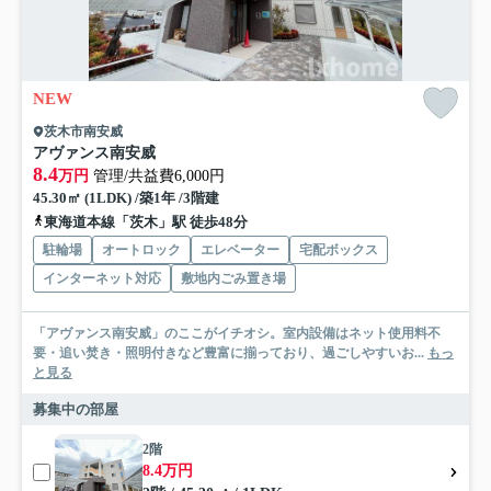
NEW
茨木市南安威
アヴァンス南安威
8.4
万円
管理/共益費6,000円
45.30㎡ (1LDK) /築1年 /3階建
東海道本線「茨木」駅 徒歩48分
駐輪場
オートロック
エレベーター
宅配ボックス
インターネット対応
敷地内ごみ置き場
「アヴァンス南安威」のここがイチオシ。室内設備はネット使用料不
要・追い焚き・照明付きなど豊富に揃っており、過ごしやすいお...
もっ
と見る
募集中の部屋
2階
8.4万円