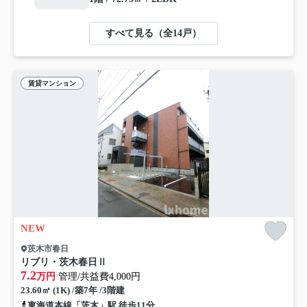
すべて見る（全14戸）
賃貸マンション
NEW
茨木市春日
リブリ・茨木春日Ⅱ
7.2
万円
管理/共益費4,000円
23.60㎡ (1K) /築7年 /3階建
東海道本線「茨木」駅 徒歩11分