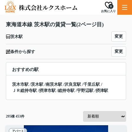
0
お気に入り
東海道本線 茨木駅の賃貸一覧(2ページ目)
変更
茨木駅
変更
条件から探す
おすすめの駅
茨木市駅
/
茨木駅
/
南茨木駅
/
沢良宜駅
/
千里丘駅
/
ＪＲ総持寺駅
/
摂津市駅
/
総持寺駅
/
宇野辺駅
/
摂津駅
295
棟
453
件
アパート