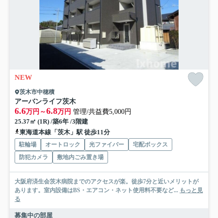
NEW
茨木市中穂積
アーバンライフ茨木
6.6
6.8
万円～
万円
管理/共益費5,000円
25.37㎡ (1R) /築6年 /3階建
東海道本線「茨木」駅 徒歩11分
駐輪場
オートロック
光ファイバー
宅配ボックス
防犯カメラ
敷地内ごみ置き場
大阪府済生会茨木病院までのアクセスが楽。徒歩7分と近いメリットが
あります。室内設備はBS・エアコン・ネット使用料不要など...
もっと見
る
募集中の部屋