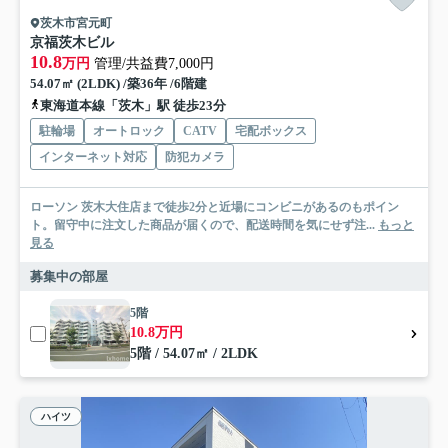
茨木市宮元町
京福茨木ビル
10.8
万円
管理/共益費7,000円
54.07㎡ (2LDK) /築36年 /6階建
東海道本線「茨木」駅 徒歩23分
駐輪場
オートロック
CATV
宅配ボックス
インターネット対応
防犯カメラ
ローソン 茨木大住店まで徒歩2分と近場にコンビニがあるのもポイン
ト。留守中に注文した商品が届くので、配送時間を気にせず注...
もっと
見る
募集中の部屋
5階
10.8万円
5階 / 54.07㎡ / 2LDK
ハイツ