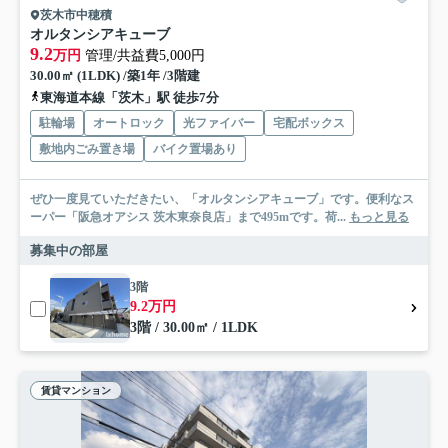
茨木市中穂積
オルタンシアキューブ
9.2
万円
管理/共益費5,000円
30.00㎡ (1LDK) /築1年 /3階建
東海道本線「茨木」駅 徒歩7分
駐輪場
オートロック
光ファイバー
宅配ボックス
敷地内ごみ置き場
バイク置場あり
ぜひ一度見ていただきたい、「オルタンシアキューブ」です。便利なス
ーパー「阪急オアシス 茨木東奈良店」まで495mです。荷...
もっと見る
募集中の部屋
3階
9.2万円
3階 / 30.00㎡ / 1LDK
賃貸マンション