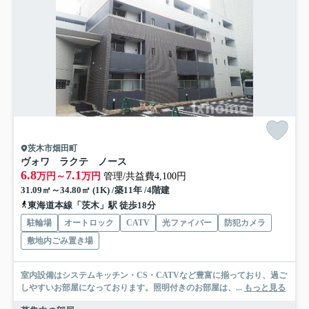
茨木市畑田町
ヴォワ ラクテ ノース
6.8
7.1
万円～
万円
管理/共益費4,100円
31.09㎡～34.80㎡ (1K) /築11年 /4階建
東海道本線「茨木」駅 徒歩18分
駐輪場
オートロック
CATV
光ファイバー
防犯カメラ
敷地内ごみ置き場
室内設備はシステムキッチン・CS・CATVなど豊富に揃っており、過ご
しやすいお部屋になっております。照明付きのお部屋は、...
もっと見る