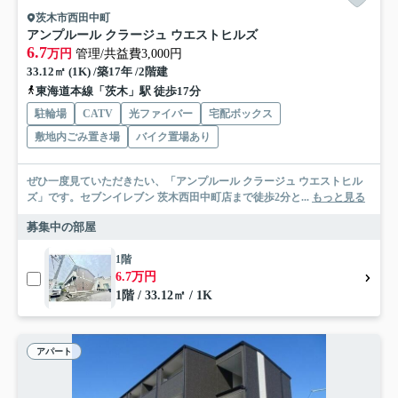
茨木市西田中町
アンプルール クラージュ ウエストヒルズ
6.7
万円
管理/共益費3,000円
33.12㎡ (1K) /築17年 /2階建
東海道本線「茨木」駅 徒歩17分
駐輪場
CATV
光ファイバー
宅配ボックス
敷地内ごみ置き場
バイク置場あり
ぜひ一度見ていただきたい、「アンプルール クラージュ ウエストヒル
ズ」です。セブンイレブン 茨木西田中町店まで徒歩2分と...
もっと見る
募集中の部屋
1階
6.7万円
1階 / 33.12㎡ / 1K
アパート