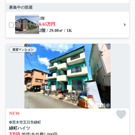
募集中の部屋
2階
6.65万円
2階 / 29.00㎡ / 1K
賃貸マンション
NEW
茨木市五日市緑町
緑町ハイツ
3
万円
管理/共益費5,000円