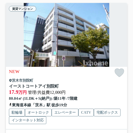
賃貸マンション
NEW
茨木市別院町
イーストコートアイ別院町
17.9
万円
管理/共益費12,000円
80.04㎡ (1LDK＋S(納戸)) /築11年 /7階建
東海道本線「茨木」駅 徒歩19分
駐輪場
オートロック
エレベーター
CATV
宅配ボックス
インターネット対応