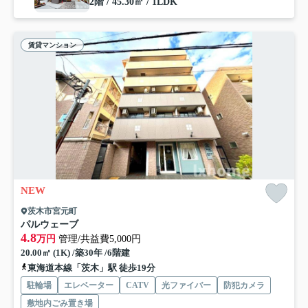
2階 / 45.30㎡ / 1LDK
賃貸マンション
NEW
茨木市宮元町
パルウェーブ
4.8
万円
管理/共益費5,000円
20.00㎡ (1K) /築30年 /6階建
東海道本線「茨木」駅 徒歩19分
駐輪場
エレベーター
CATV
光ファイバー
防犯カメラ
敷地内ごみ置き場