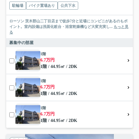
駐輪場
バイク置場あり
公共下水
ローソン 茨木郡山二丁目店まで徒歩7分と近場にコンビニがあるのもポ
イント。室内設備は洗面化粧台・浴室乾燥機など大変充実し...
もっと見
る
募集中の部屋
1階
6.7万円
1階 / 44.95㎡ / 2DK
1階
6.7万円
1階 / 44.95㎡ / 2DK
1階
6.7万円
1階 / 44.95㎡ / 2DK