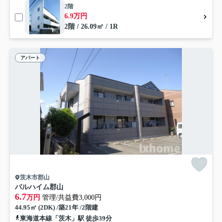
2階
6.9万円
2階 / 26.09㎡ / 1R
アパート
茨木市郡山
パルハイム郡山
6.7
万円
管理/共益費3,000円
44.95㎡ (2DK) /築21年 /2階建
東海道本線「茨木」駅 徒歩39分