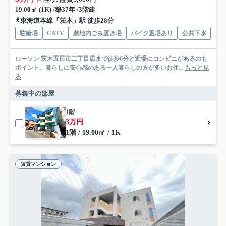
19.00㎡ (1K) /築37年 /3階建
東海道本線「茨木」駅 徒歩28分
駐輪場
CATV
敷地内ごみ置き場
バイク置場あり
公共下水
ローソン 茨木五日市二丁目店まで徒歩6分と近場にコンビニがあるのも
ポイント。暮らしに安心感のある一人暮らしの方が多いお住...
もっと見
る
募集中の部屋
1階
3万円
1階 / 19.00㎡ / 1K
賃貸マンション