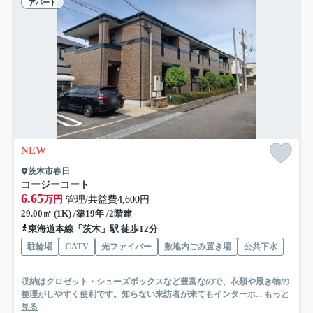
アパート
NEW
茨木市春日
コージーコート
6.65
万円
管理/共益費4,600円
29.00㎡ (1K) /築19年 /2階建
東海道本線「茨木」駅 徒歩12分
駐輪場
CATV
光ファイバー
敷地内ごみ置き場
公共下水
収納はクロゼット・シューズボックスなど豊富なので、衣類や履き物の
整理がしやすく便利です。知らない来訪者が来てもインターホ...
もっと
見る