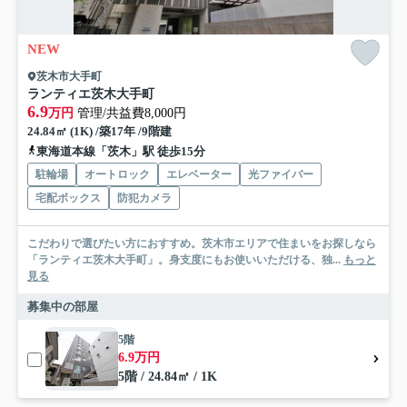
NEW
茨木市大手町
ランティエ茨木大手町
6.9
万円
管理/共益費8,000円
24.84㎡ (1K) /築17年 /9階建
東海道本線「茨木」駅 徒歩15分
駐輪場
オートロック
エレベーター
光ファイバー
宅配ボックス
防犯カメラ
こだわりで選びたい方におすすめ。茨木市エリアで住まいをお探しなら
「ランティエ茨木大手町」。身支度にもお使いいただける、独...
もっと
見る
募集中の部屋
5階
6.9万円
5階 / 24.84㎡ / 1K