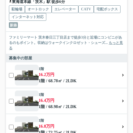
東海道本線「茨木」駅 徒歩6分
駐輪場
オートロック
エレベーター
CATV
宅配ボックス
インターネット対応
新築
ファミリーマート 茨木春日三丁目店まで徒歩3分と近場にコンビニがあ
るのもポイント。収納はウォークインクロゼット・シューズ...
もっと見
る
募集中の部屋
1階
16.2万円
1階 / 68.78㎡ / 2LDK
1階
16.4万円
1階 / 68.98㎡ / 2LDK
1階
16.8万円
1階 / 72.75㎡ / 2LDK