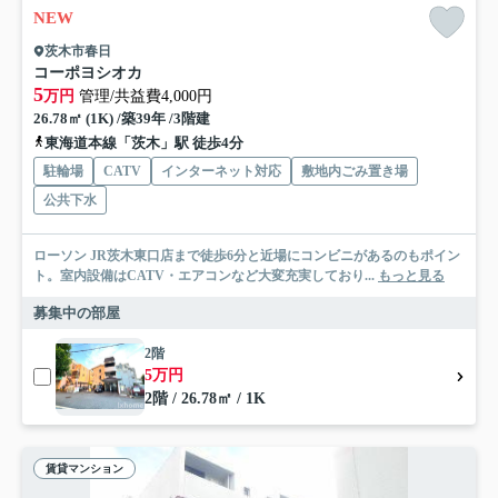
NEW
茨木市春日
コーポヨシオカ
5
万円
管理/共益費4,000円
26.78㎡ (1K) /築39年 /3階建
東海道本線「茨木」駅 徒歩4分
駐輪場
CATV
インターネット対応
敷地内ごみ置き場
公共下水
ローソン JR茨木東口店まで徒歩6分と近場にコンビニがあるのもポイン
ト。室内設備はCATV・エアコンなど大変充実しており...
もっと見る
募集中の部屋
2階
5万円
2階 / 26.78㎡ / 1K
賃貸マンション