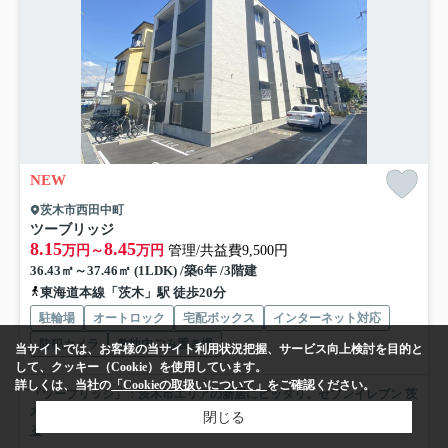
NEW
茨木市西田中町
ツーブリッジ
8.15
8.45
万円～
万円
管理/共益費9,500円
36.43㎡～37.46㎡ (1LDK) /築6年 /3階建
東海道本線「茨木」駅 徒歩20分
駐輪場
オートロック
宅配ボックス
インターネット対応
防犯カメラ
敷地内ごみ置き場
当サイトでは、お客様の当サイト利用状況把握、サービス向上検討を目的と
して、クッキー（Cookie）を使用しています。
詳しくは、当社の
「Cookieの取扱いについて」
をご確認ください。
「ツーブリッジ」：茨木市エリアの新居にピッタリ。セブンイレブン 茨
木西田中町店まで徒歩2分と近場にコンビニがあるのもポイ...
もっと見
閉じる
る