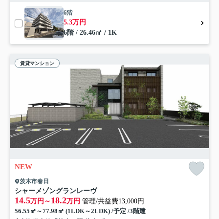
6階
5.3万円
6階 / 26.46㎡ / 1K
賃貸マンション
NEW
茨木市春日
シャーメゾングランレーヴ
14.5
18.2
万円～
万円
管理/共益費13,000円
56.55㎡～77.98㎡ (1LDK～2LDK) /予定 /3階建