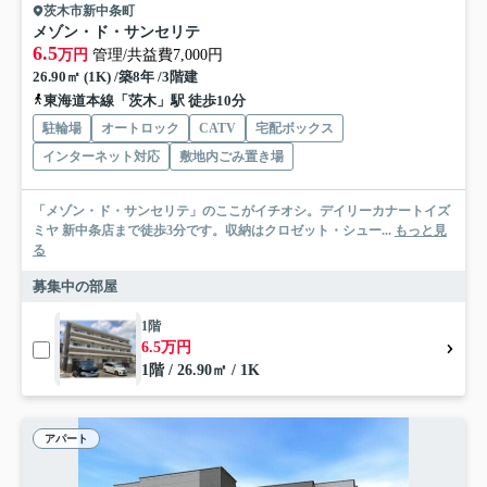
茨木市新中条町
メゾン・ド・サンセリテ
6.5
万円
管理/共益費7,000円
26.90㎡ (1K) /築8年 /3階建
東海道本線「茨木」駅 徒歩10分
駐輪場
オートロック
CATV
宅配ボックス
インターネット対応
敷地内ごみ置き場
「メゾン・ド・サンセリテ」のここがイチオシ。デイリーカナートイズ
ミヤ 新中条店まで徒歩3分です。収納はクロゼット・シュー...
もっと見
る
募集中の部屋
1階
6.5万円
1階 / 26.90㎡ / 1K
アパート