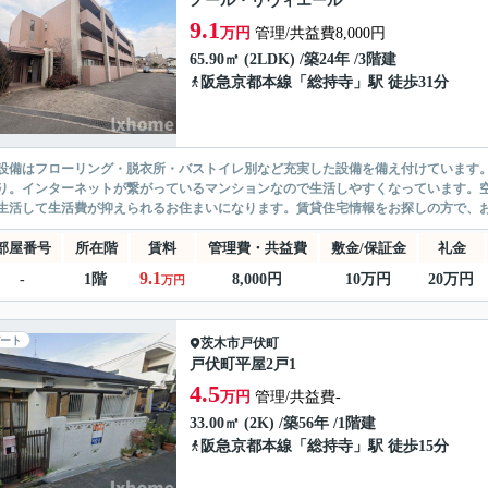
ノール・リヴィエール
9.1
万円
管理/共益費8,000円
65.90㎡ (2LDK) /築24年 /3階建
阪急京都本線
「
総持寺
」駅 徒歩31分
設備はフローリング・脱衣所・バストイレ別など充実した設備を備え付けています
り。インターネットが繋がっているマンションなので生活しやすくなっています。
生活して生活費が抑えられるお住まいになります。賃貸住宅情報をお探しの方で、お
部屋番号
所在階
賃料
管理費・共益費
敷金/保証金
礼金
9.1
-
1階
8,000円
10万円
20万円
万円
ート
茨木市
戸伏町
戸伏町平屋2戸1
4.5
万円
管理/共益費-
33.00㎡ (2K) /築56年 /1階建
阪急京都本線
「
総持寺
」駅 徒歩15分