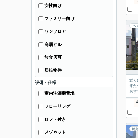
女性向け
ファミリー向け
アパ
ワンフロア
高層ビル
飲食店可
居抜物件
近く
設備・仕様
来た
おす
室内洗濯機置場
フローリング
ロフト付き
賃貸
メゾネット