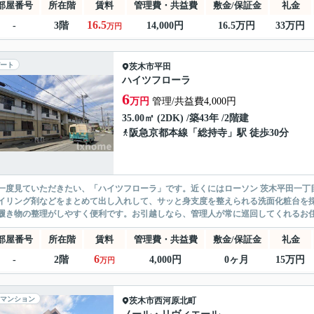
部屋番号
所在階
賃料
管理費・共益費
敷金/保証金
礼金
16.5
-
3階
14,000円
16.5万円
33万円
万円
ート
茨木市
平田
ハイツフローラ
6
万円
管理/共益費4,000円
35.00㎡ (2DK) /築43年 /2階建
阪急京都本線
「
総持寺
」駅 徒歩30分
一度見ていただきたい、「ハイツフローラ」です。近くにはローソン 茨木平田一丁目
イリング剤などをまとめて出し入れして、サッと身支度を整えられる洗面化粧台を
履き物の整理がしやすく便利です。お引越しなら、管理人が常に巡回してくれるお住ま
部屋番号
所在階
賃料
管理費・共益費
敷金/保証金
礼金
6
-
2階
4,000円
0ヶ月
15万円
万円
マンション
茨木市
西河原北町