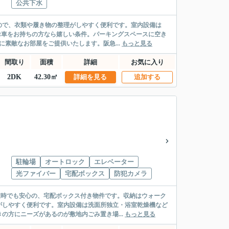
公共下水
ので、衣類や履き物の整理がしやすく便利です。室内設備は
お車をお持ちの方なら嬉しい条件。パーキングスペースに空き
素敵なお部屋をご提供いたします。阪急...
もっと見る
間取り
面積
詳細
お気に入り
2DK
42.30㎡
詳細を見る
追加する
駐輪場
オートロック
エレベーター
光ファイバー
宅配ボックス
防犯カメラ
在時でも安心の、宅配ボックス付き物件です。収納はウォーク
がしやすく便利です。室内設備は洗面所独立・浴室乾燥機など
の方にニーズがあるのが敷地内ごみ置き場...
もっと見る