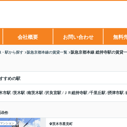
会社概要
お問い合わせ
無料
線・駅から探す
阪急京都本線の賃貸一覧
阪急京都本線 総持寺駅の賃貸
すすめの駅
木市駅
/
茨木駅
/
南茨木駅
/
沢良宜駅
/
ＪＲ総持寺駅
/
千里丘駅
/
摂津市駅
/
60
件
マンション
茨木市
星見町