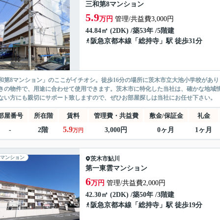
三和第8マンション
5.9
万円
管理/共益費3,000円
44.84㎡ (2DK) /築53年 /5階建
阪急京都本線
「
総持寺
」駅 徒歩31分
和第8マンション」のここがイチオシ。徒歩16分の場所に茨木市立大池小学校があり
きの物件で、用途に合わせて使用できます。茨木市に特化した当社は、確かな地域
ない方にも親切にサポート致しますので、ぜひお部屋探しは当社にお任せ下さい。
部屋番号
所在階
賃料
管理費・共益費
敷金/保証金
礼金
5.9
-
2階
3,000円
0ヶ月
1ヶ月
万円
マンション
茨木市
鮎川
第一東雲マンション
6
万円
管理/共益費2,000円
42.30㎡ (2DK) /築50年 /3階建
阪急京都本線
「
総持寺
」駅 徒歩19分