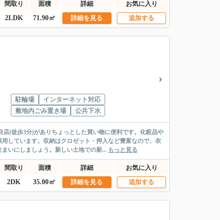
間取り
面積
詳細
お気に入り
2LDK
71.90㎡
詳細を見る
追加する
駐輪場
インターネット対応
敷地内ごみ置き場
公共下水
店(徒歩3分)がありちょっとした買い物に便利です。化粧品や
採用しています。収納はクロゼット・押入など豊富なので、衣
いにしましょう。新しい土地での新...
もっと見る
間取り
面積
詳細
お気に入り
2DK
35.00㎡
詳細を見る
追加する