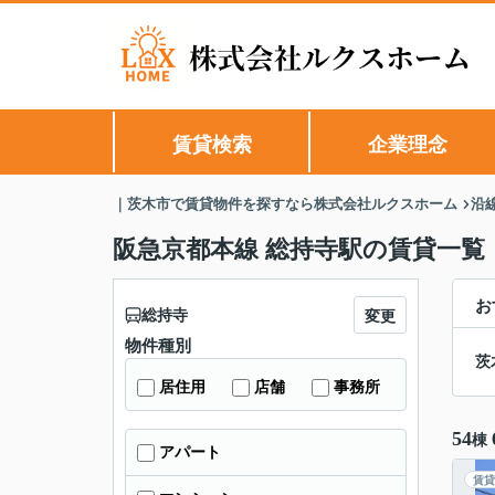
賃貸検索
企業理念
｜茨木市で賃貸物件を探すなら株式会社ルクスホーム
沿
阪急京都本線 総持寺駅の賃貸一覧
お
総持寺
変更
物件種別
茨
居住用
店舗
事務所
54
棟
アパート
賃貸