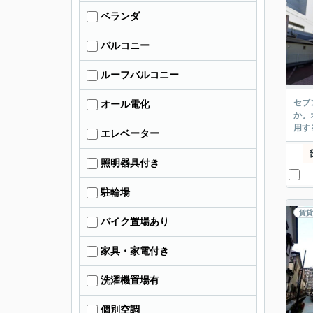
ベランダ
バルコニー
ルーフバルコニー
セブ
オール電化
か。
用す
エレベーター
照明器具付き
駐輪場
賃貸
バイク置場あり
家具・家電付き
洗濯機置場有
個別空調