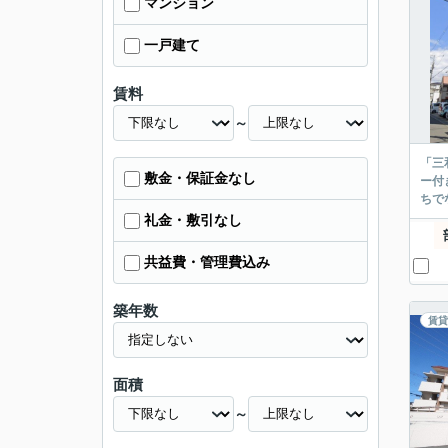
マンション
一戸建て
賃料
～
「三
敷金・保証金なし
ー付
ちで
礼金・敷引なし
共益費・管理費込み
築年数
賃貸
面積
～