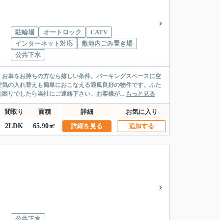
駐輪場
オートロック
CATV
インターネット対応
敷地内ごみ置き場
公共下水
。お車をお持ちの方なら嬉しい条件。パーキングスペースに空
空気の入れ替えも簡単におこなえる通風良好の物件です。ふた
困りでしたら当社にご連絡下さい。お客様が...
もっと見る
間取り
面積
詳細
お気に入り
2LDK
65.90㎡
詳細を見る
追加する
公共下水