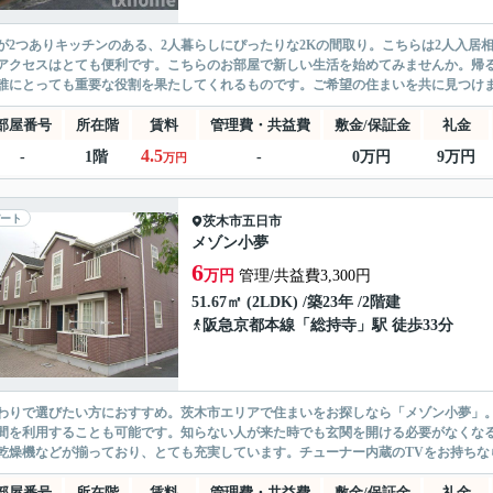
が2つありキッチンのある、2人暮らしにぴったりな2Kの間取り。こちらは2人入居
アクセスはとても便利です。こちらのお部屋で新しい生活を始めてみませんか。帰
誰にとっても重要な役割を果たしてくれるものです。ご希望の住まいを共に見つけ
部屋番号
所在階
賃料
管理費・共益費
敷金/保証金
礼金
4.5
-
1階
-
0万円
9万円
万円
ート
茨木市
五日市
メゾン小夢
6
万円
管理/共益費3,300円
51.67㎡ (2LDK) /築23年 /2階建
阪急京都本線
「
総持寺
」駅 徒歩33分
わりで選びたい方におすすめ。茨木市エリアで住まいをお探しなら「メゾン小夢」
間を利用することも可能です。知らない人が来た時でも玄関を開ける必要がなくなる
乾燥機などが揃っており、とても充実しています。チューナー内蔵のTVをお持ちなら
部屋番号
所在階
賃料
管理費・共益費
敷金/保証金
礼金