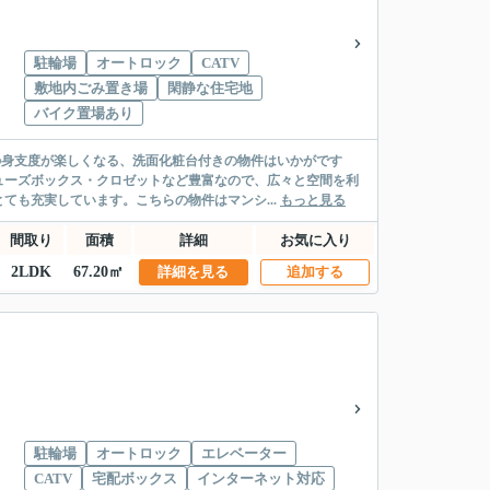
駐輪場
オートロック
CATV
敷地内ごみ置き場
閑静な住宅地
バイク置場あり
の身支度が楽しくなる、洗面化粧台付きの物件はいかがです
ューズボックス・クロゼットなど豊富なので、広々と空間を利
ても充実しています。こちらの物件はマンシ...
もっと見る
間取り
面積
詳細
お気に入り
2LDK
67.20㎡
詳細を見る
追加する
駐輪場
オートロック
エレベーター
CATV
宅配ボックス
インターネット対応