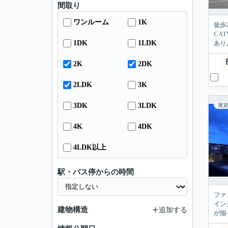
間取り
ワンルーム
1K
徒歩
CA
1DK
1LDK
あり
2K
2DK
2LDK
3K
3DK
3LDK
賃貸
4K
4DK
4LDK以上
駅・バス停からの時間
ファ
イン
建物構造
追加する
が揃