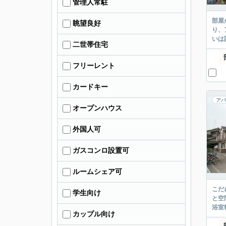
管理人常駐
部屋
眺望良好
り、
いは
二世帯住宅
フリーレント
カードキー
アパ
オープンハウス
外国人可
ガスコンロ設置可
ルームシェア可
こだ
学生向け
と空
浴室
カップル向け