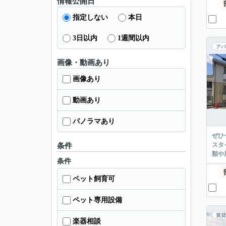
情報公開日
指定しない
本日
3日以内
1週間以内
アパ
画像・動画あり
画像あり
動画あり
パノラマあり
ぜひ
スタ
条件
類や
条件
ペット飼育可
ペット専用設備
賃貸
楽器相談