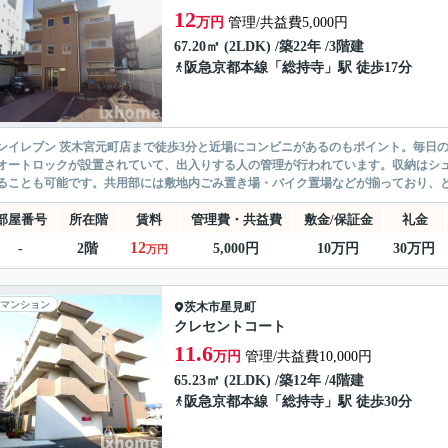
12
万円
管理/共益費5,000円
67.20㎡ (2LDK) /築22年 /3階建
阪急京都本線
「
総持寺
」駅 徒歩17分
ンイレブン 茨木宮元町店まで徒歩3分と近場にコンビニがあるのもポイント。毎日
オートロックが設置されていて、出入りする人の管理が行われています。収納はシ
ることも可能です。共用部には敷地内ごみ置き場・バイク置場などが揃っており、と
部屋番号
所在階
賃料
管理費・共益費
敷金/保証金
礼金
12
-
2階
5,000円
10万円
30万円
万円
マンション
茨木市
星見町
クレセントコート
11.6
万円
管理/共益費10,000円
65.23㎡ (2LDK) /築12年 /4階建
阪急京都本線
「
総持寺
」駅 徒歩30分