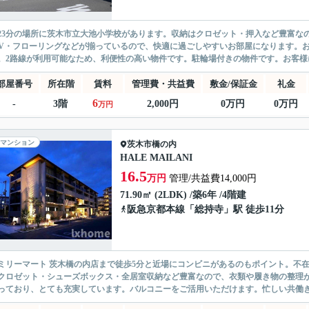
23分の場所に茨木市立大池小学校があります。収納はクロゼット・押入など豊富な
TV・フローリングなどが揃っているので、快適に過ごしやすいお部屋になります。
。2路線が利用可能なため、利便性の高い物件です。駐輪場付きの物件です。お客様に
部屋番号
所在階
賃料
管理費・共益費
敷金/保証金
礼金
6
-
3階
2,000円
0万円
0万円
万円
マンション
茨木市
橋の内
HALE MAILANI
16.5
万円
管理/共益費14,000円
71.90㎡ (2LDK) /築6年 /4階建
阪急京都本線
「
総持寺
」駅 徒歩11分
ミリーマート 茨木橋の内店まで徒歩5分と近場にコンビニがあるのもポイント。不
クロゼット・シューズボックス・全居室収納など豊富なので、衣類や履き物の整理
っており、とても充実しています。バルコニーをご活用いただけます。忙しい共働き