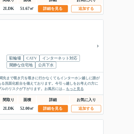
2LDK
51.67㎡
詳細を見る
追加する
駐輪場
CATV
インターネット対応
閑静な住宅地
公共下水
玄関先まで覗き穴を覗きに行かなくてもインターホン越しに誰が
ある洗面化粧台を備えております。今引っ越しをお考えの方に
のリスクが下がります。お風呂には...
もっと見る
間取り
面積
詳細
お気に入り
2LDK
52.00㎡
詳細を見る
追加する