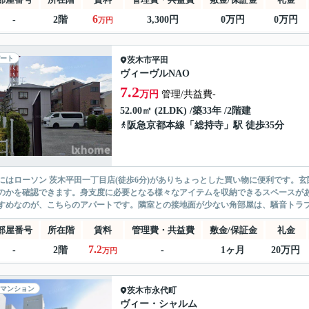
6
-
2階
3,300円
0万円
0万円
万円
ート
茨木市
平田
ヴィーヴルNAO
7.2
万円
管理/共益費-
52.00㎡ (2LDK) /築33年 /2階建
阪急京都本線
「
総持寺
」駅 徒歩35分
にはローソン 茨木平田一丁目店(徒歩6分)がありちょっとした買い物に便利です。
のかを確認できます。身支度に必要となる様々なアイテムを収納できるスペースが
すめなのが、こちらのアパートです。隣室との接地面が少ない角部屋は、騒音トラブル
部屋番号
所在階
賃料
管理費・共益費
敷金/保証金
礼金
7.2
-
2階
-
1ヶ月
20万円
万円
マンション
茨木市
永代町
ヴィー・シャルム