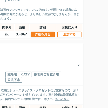
相談可のマンションです。2つの路線をご利用できる場所にあ
る場所に魅力があると、より楽しい生活になりませんか。住ま
ましょう。
間取り
面積
詳細
お気に入り
2K
33.00㎡
詳細を見る
追加する
駐輪場
CATV
敷地内ごみ置き場
公共下水
。収納はシューズボックス・クロゼットなど豊富なので、広々
TVインターホンを備えております。室内設備は洗面化粧台・
、契約のみでBS視聴可能です。ぜひご...
もっと見る
間取り
面積
詳細
お気に入り