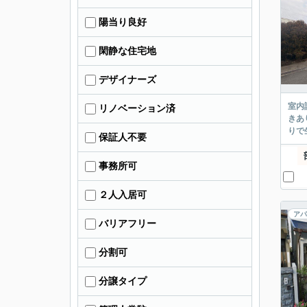
陽当り良好
閑静な住宅地
デザイナーズ
室内
リノベーション済
きあ
りで
保証人不要
事務所可
２人入居可
アパ
バリアフリー
分割可
分譲タイプ