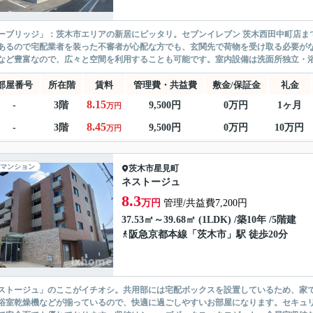
ーブリッジ」：茨木市エリアの新居にピッタリ。セブンイレブン 茨木西田中町店ま
あるので宅配業者を装った不審者が心配な方でも、玄関先で荷物を受け取る必要が
など豊富なので、広々と空間を利用することも可能です。室内設備は洗面所独立・浴
部屋番号
所在階
賃料
管理費・共益費
敷金/保証金
礼金
8.15
-
3階
9,500円
0万円
1ヶ月
万円
8.45
-
3階
9,500円
0万円
10万円
万円
マンション
茨木市
星見町
ネストージュ
8.3
万円
管理/共益費7,200円
37.53㎡～39.68㎡ (1LDK) /築10年 /5階建
阪急京都本線
「
茨木市
」駅 徒歩20分
ストージュ」のここがイチオシ。共用部には宅配ボックスを設置しているため、家
浴室乾燥機などが揃っているので、快適に過ごしやすいお部屋になります。セキュリ