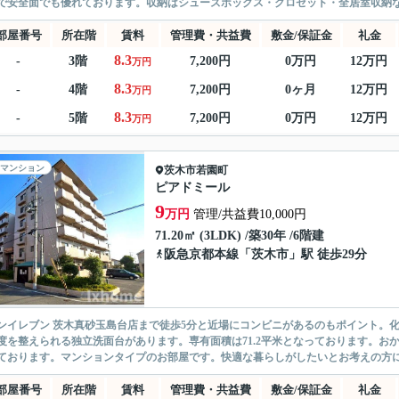
で安全面でも優れております。収納はシューズボックス・クロゼット・全居室収納な
部屋番号
所在階
賃料
管理費・共益費
敷金/保証金
礼金
8.3
-
3階
7,200円
0万円
12万円
万円
8.3
-
4階
7,200円
0ヶ月
12万円
万円
8.3
-
5階
7,200円
0万円
12万円
万円
マンション
茨木市
若園町
ピアドミール
9
万円
管理/共益費10,000円
71.20㎡ (3LDK) /築30年 /6階建
阪急京都本線
「
茨木市
」駅 徒歩29分
ンイレブン 茨木真砂玉島台店まで徒歩5分と近場にコンビニがあるのもポイント。
度を整えられる独立洗面台があります。専有面積は71.2平米となっております。お
ております。マンションタイプのお部屋です。快適な暮らしがしたいとお考えの方に、
部屋番号
所在階
賃料
管理費・共益費
敷金/保証金
礼金