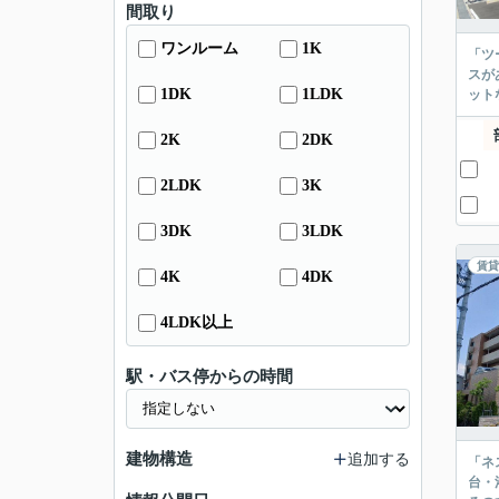
間取り
ワンルーム
1K
「ツ
スが
1DK
1LDK
ット
2K
2DK
2LDK
3K
3DK
3LDK
賃貸
4K
4DK
4LDK以上
駅・バス停からの時間
建物構造
追加する
「ネ
台・