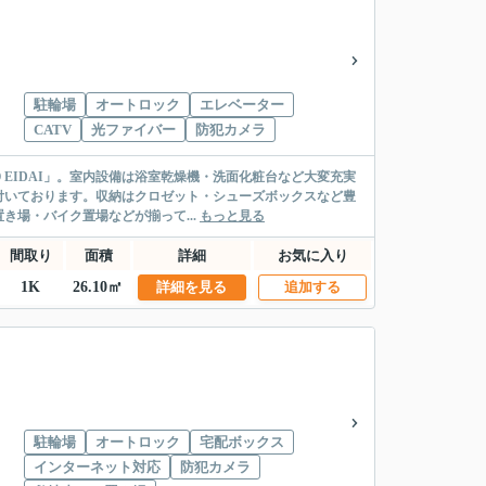
駐輪場
オートロック
エレベーター
CATV
光ファイバー
防犯カメラ
 EIDAI」。室内設備は浴室乾燥機・洗面化粧台など大変充実
付いております。収納はクロゼット・シューズボックスなど豊
場・バイク置場などが揃って...
もっと見る
間取り
面積
詳細
お気に入り
1K
26.10㎡
詳細を見る
追加する
駐輪場
オートロック
宅配ボックス
インターネット対応
防犯カメラ