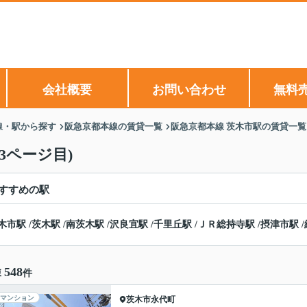
会社概要
お問い合わせ
無料
線・駅から探す
阪急京都本線の賃貸一覧
阪急京都本線 茨木市駅の賃貸一覧
3ページ目)
すすめの駅
木市駅
/
茨木駅
/
南茨木駅
/
沢良宜駅
/
千里丘駅
/
ＪＲ総持寺駅
/
摂津市駅
/
548
棟
件
マンション
茨木市
永代町