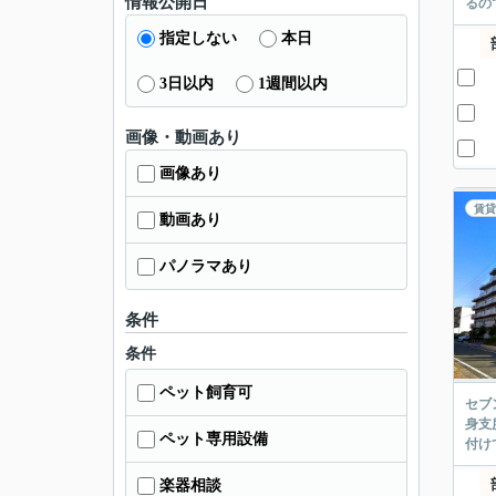
情報公開日
るの
指定しない
本日
3日以内
1週間以内
画像・動画あり
画像あり
賃貸
動画あり
パノラマあり
条件
条件
ペット飼育可
セブ
身支
ペット専用設備
付け
楽器相談