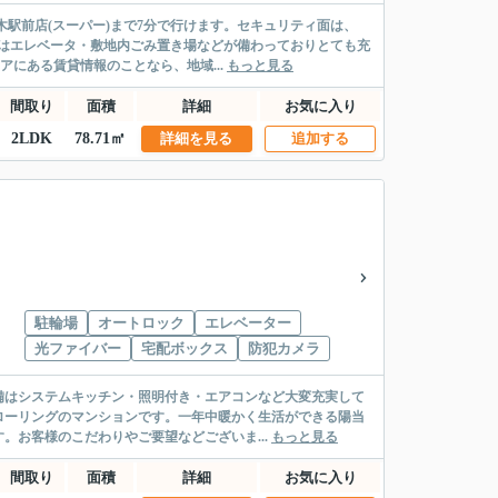
駅前店(スーパー)まで7分で行けます。セキュリティ面は、
はエレベータ・敷地内ごみ置き場などが備わっておりとても充
にある賃貸情報のことなら、地域...
もっと見る
間取り
面積
詳細
お気に入り
2LDK
78.71㎡
詳細を見る
追加する
駐輪場
オートロック
エレベーター
光ファイバー
宅配ボックス
防犯カメラ
備はシステムキッチン・照明付き・エアコンなど大変充実して
ローリングのマンションです。一年中暖かく生活ができる陽当
。お客様のこだわりやご要望などございま...
もっと見る
間取り
面積
詳細
お気に入り