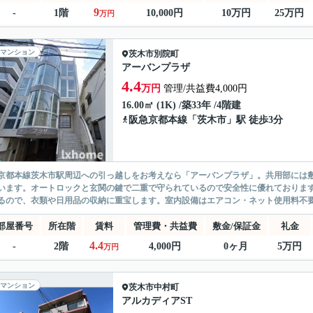
9
-
1階
10,000円
10万円
25万円
万円
マンション
茨木市
別院町
アーバンプラザ
4.4
万円
管理/共益費4,000円
16.00㎡ (1K) /築33年 /4階建
阪急京都本線
「
茨木市
」駅 徒歩3分
京都本線茨木市駅周辺への引っ越しをお考えなら「アーバンプラザ」。共用部には
います。オートロックと玄関の鍵で二重で守られているので安全性に優れておりま
るので、衣類や日用品の収納に重宝します。室内設備はエアコン・ネット使用料不要・
部屋番号
所在階
賃料
管理費・共益費
敷金/保証金
礼金
4.4
-
2階
4,000円
0ヶ月
5万円
万円
マンション
茨木市
中村町
アルカディアST