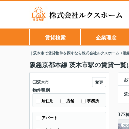
賃貸検索
企業理念
｜茨木市で賃貸物件を探すなら株式会社ルクスホーム
沿
阪急京都本線 茨木市駅の賃貸一覧(
お
茨木市
変更
物件種別
茨
居住用
店舗
事務所
377
アパート
賃貸