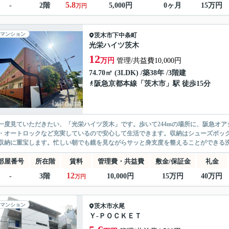
5.8
-
2階
5,000円
0ヶ月
15万円
万円
マンション
茨木市
下中条町
光栄ハイツ茨木
12
万円
管理/共益費10,000円
74.70㎡ (3LDK) /築38年 /3階建
阪急京都本線
「
茨木市
」駅 徒歩15分
一度見ていただきたい、「光栄ハイツ茨木」です。歩いて244mの場所に、阪急オア
・オートロックなど充実しているので安心して生活できます。収納はシューズボッ
収納に重宝します。忙しい朝でも鏡を見ながらサッと身支度を整えることができる洗面
部屋番号
所在階
賃料
管理費・共益費
敷金/保証金
礼金
12
-
3階
10,000円
15万円
40万円
万円
マンション
茨木市
水尾
Ｙ-ＰＯＣＫＥＴ