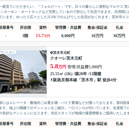
一度見ていただきたい、「フォルビート」です。日々の暮らしに便利なマルヤス 茨木
インターホン・オートロックなど充実しているので安心して生活できます。共用部に
ています。ゆったり広々とした2LDKでのんびりした生活がおくれます。茨木市エリア
部屋番号
所在階
賃料
管理費・共益費
敷金/保証金
礼金
15.7
-
3階
8,000円
10万円
30万円
万円
マンション
茨木市
元町
クオーレ茨木元町
5.8
万円
管理/共益費5,000円
25.55㎡ (1K) /築20年 /11階建
阪急京都本線
「
茨木市
」駅 徒歩4分
部にはエレベータ・敷地内ごみ置き場・バイク置場などが揃っております。室内設
ます。地上11階建てのマンションをご紹介。一口コンロが付いています。全居室フ
の良好なマンションになります。当社スタッフが地域の賃貸情報をご提供いたします
部屋番号
所在階
賃料
管理費・共益費
敷金/保証金
礼金