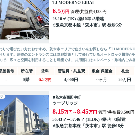
TJ MODERNO EIDAI
6.5
万円
管理/共益費4,000円
26.10㎡ (1K) /築10年 /5階建
阪急京都本線
「
茨木市
」駅 徒歩5分
わりで選びたい方におすすめ。茨木市エリアで住まいをお探しなら「TJ MODERNO
おります。建物のエントランスには防犯対策として優れているオートロック機能が
ので、広々と空間を利用することも可能です。共用部にはエレベータ・敷地内ごみ置き
部屋番号
所在階
賃料
管理費・共益費
敷金/保証金
礼金
6.5
-
5階
4,000円
0ヶ月
20万円
万円
ツ
茨木市
西田中町
ツーブリッジ
8.15
8.45
万円～
万円
管理/共益費9,500円
36.43㎡～37.46㎡ (1LDK) /築6年 /3階建
阪急京都本線
「
茨木市
」駅 徒歩18分