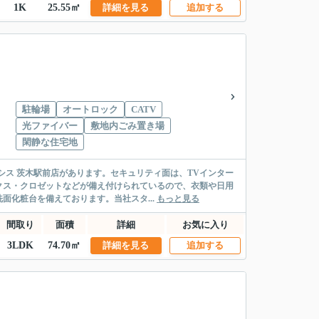
1K
25.55㎡
詳細を見る
追加する
駐輪場
オートロック
CATV
光ファイバー
敷地内ごみ置き場
閑静な住宅地
シス 茨木駅前店があります。セキュリティ面は、TVインター
クス・クロゼットなどが備え付けられているので、衣類や日用
化粧台を備えております。当社スタ...
もっと見る
間取り
面積
詳細
お気に入り
3LDK
74.70㎡
詳細を見る
追加する