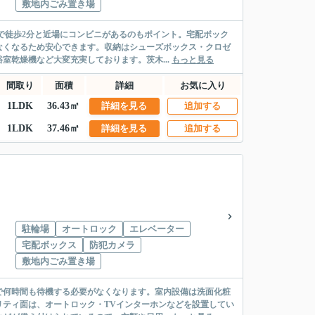
敷地内ごみ置き場
で徒歩2分と近場にコンビニがあるのもポイント。宅配ボック
なくなるため安心できます。収納はシューズボックス・クロゼ
室乾燥機など大変充実しております。茨木...
もっと見る
間取り
面積
詳細
お気に入り
1LDK
36.43㎡
詳細を見る
追加する
1LDK
37.46㎡
詳細を見る
追加する
駐輪場
オートロック
エレベーター
宅配ボックス
防犯カメラ
敷地内ごみ置き場
で何時間も待機する必要がなくなります。室内設備は洗面化粧
ティ面は、オートロック・TVインターホンなどを設置してい