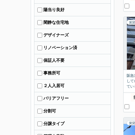
陽当り良好
閑静な住宅地
賃貸
デザイナーズ
リノベーション済
保証人不要
事務所可
阪急
して
２人入居可
てい
バリアフリー
分割可
分譲タイプ
賃貸