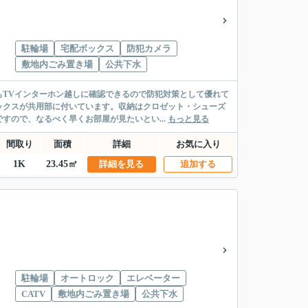
駐輪場
宅配ボックス
防犯カメラ
敷地内ごみ置き場
公共下水
TVインターホン越しに確認できるので防犯対策として優れて
ックスが共用部に付いています。収納はクロゼット・シューズ
すので、なるべく早くお部屋が見たいとい...
もっと見る
間取り
面積
詳細
お気に入り
1K
23.45㎡
詳細を見る
追加する
駐輪場
オートロック
エレベーター
CATV
敷地内ごみ置き場
公共下水