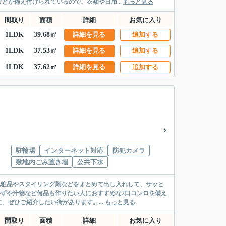
どが備え付けられているので、衣類や日用...
もっと見る
間取り
面積
詳細
お気に入り
1LDK
39.68㎡
詳細を見る
追加する
1LDK
37.53㎡
詳細を見る
追加する
1LDK
37.62㎡
詳細を見る
追加する
駐輪場
インターネット対応
防犯カメラ
敷地内ごみ置き場
公共下水
化粧品やスタイリング剤などをまとめて出し入れして、サッと
かずや汁物など何品も作りたい人におすすめな2口コンロを備え
ぜひご紹介したい街があります。...
もっと見る
間取り
面積
詳細
お気に入り