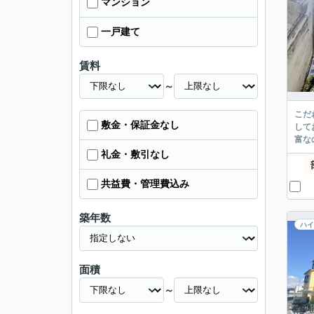
マンション
一戸建て
賃料
～
こだ
敷金・保証金なし
して
富な
礼金・敷引なし
共益費・管理費込み
築年数
ハイ
面積
～