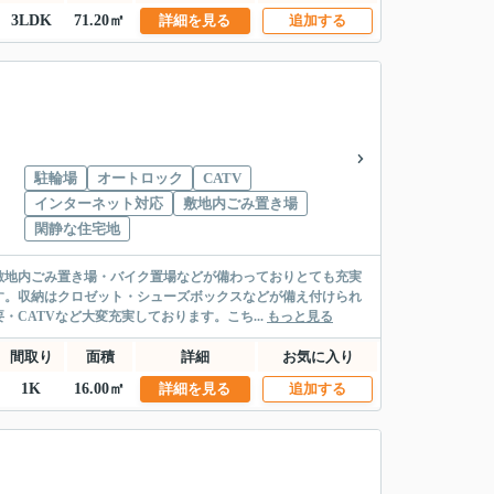
3LDK
71.20㎡
詳細を見る
追加する
駐輪場
オートロック
CATV
インターネット対応
敷地内ごみ置き場
閑静な住宅地
敷地内ごみ置き場・バイク置場などが備わっておりとても充実
す。収納はクロゼット・シューズボックスなどが備え付けられ
CATVなど大変充実しております。こち...
もっと見る
間取り
面積
詳細
お気に入り
1K
16.00㎡
詳細を見る
追加する