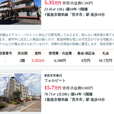
5.35
万円
管理/共益費6,500円
23.45㎡ (1K) /築34年 /3階建
阪急京都本線
「
茨木市
」駅 徒歩10分
設備はエアコン・バストイレ別など大変充実しております。知らない来訪者が来ても
ます。留守中に注文した商品が届くので、配送時間を気にせず注文ができる宅配ボ
クスなどが備え付けられているので、衣類や日用品の収納に重宝します。現在空家で
部屋番号
所在階
賃料
管理費・共益費
敷金/保証金
礼金
5.35
-
2階
6,500円
0万円
10.7万円
万円
マンション
茨木市
春日
フォルビート
15.7
万円
管理/共益費8,000円
78.71㎡ (2LDK) /築14年 /5階建
阪急京都本線
「
茨木市
」駅 徒歩18分