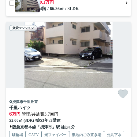
9.1万円
4階 / 66.36㎡ / 3LDK
賃貸マンション
摂津市千里丘東
千里ハイツ
6
万円
管理/共益費3,700円
52.00㎡ (3DK) /築53年 /3階建
阪急京都本線「摂津市」駅 徒歩1分
駐輪場
CATV
光ファイバー
敷地内ごみ置き場
公共下水