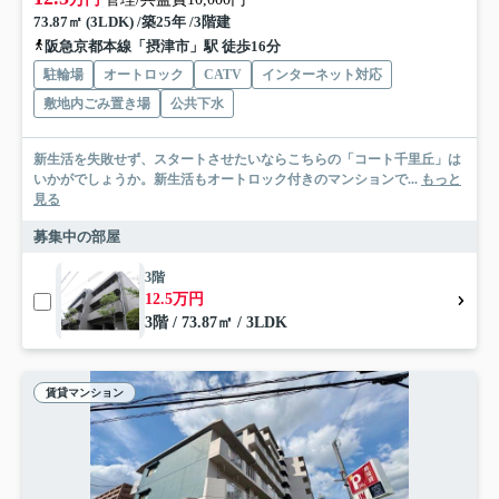
73.87㎡ (3LDK) /築25年 /3階建
阪急京都本線「摂津市」駅 徒歩16分
駐輪場
オートロック
CATV
インターネット対応
敷地内ごみ置き場
公共下水
新生活を失敗せず、スタートさせたいならこちらの「コート千里丘」は
いかがでしょうか。新生活もオートロック付きのマンションで...
もっと
見る
募集中の部屋
3階
12.5万円
3階 / 73.87㎡ / 3LDK
賃貸マンション