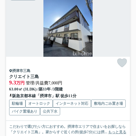
摂津市三島
クリエイト三島
9.3
万円
管理/共益費7,000円
63.00㎡ (3LDK) /築33年 /3階建
阪急京都本線「摂津市」駅 徒歩11分
駐輪場
オートロック
インターネット対応
敷地内ごみ置き場
バイク置場あり
公共下水
こだわりで選びたい方におすすめ。摂津市エリアで住まいをお探しなら
「クリエイト三島」。家からすぐ近くの所(徒歩7分)には摂...
もっと見る