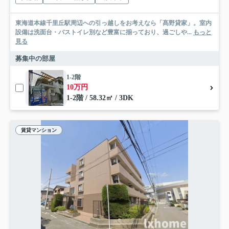
東海道本線千里丘駅周辺への引っ越しをお考えなら「髙野貸家」。室内
設備は洗面台・バストイレ別など豊富に揃っており、過ごしや...
もっと
見る
募集中の部屋
1-2階
10万円
1-2階 / 58.32㎡ / 3DK
賃貸マンション