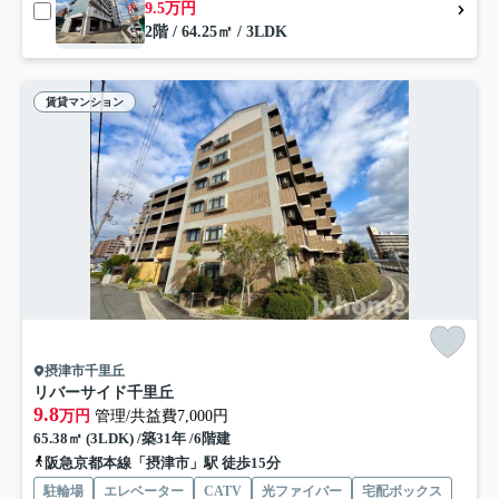
9.5万円
2階 / 64.25㎡ / 3LDK
賃貸マンション
摂津市千里丘
リバーサイド千里丘
9.8
万円
管理/共益費7,000円
65.38㎡ (3LDK) /築31年 /6階建
阪急京都本線「摂津市」駅 徒歩15分
駐輪場
エレベーター
CATV
光ファイバー
宅配ボックス