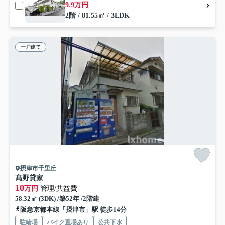
9.9万円
2階 / 81.55㎡ / 3LDK
一戸建て
摂津市千里丘
髙野貸家
10
万円
管理/共益費-
58.32㎡ (3DK) /築52年 /2階建
阪急京都本線「摂津市」駅 徒歩14分
駐輪場
バイク置場あり
公共下水