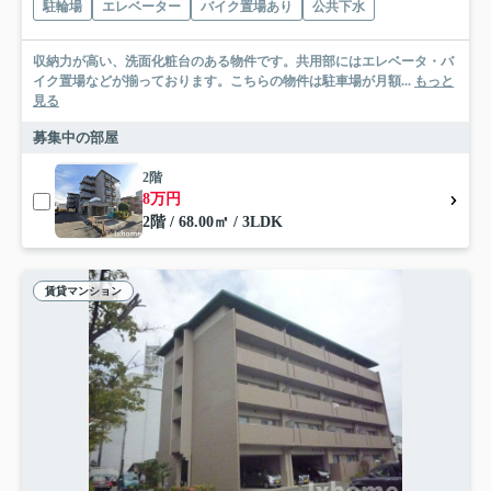
駐輪場
エレベーター
バイク置場あり
公共下水
収納力が高い、洗面化粧台のある物件です。共用部にはエレベータ・バ
イク置場などが揃っております。こちらの物件は駐車場が月額...
もっと
見る
募集中の部屋
2階
8万円
2階 / 68.00㎡ / 3LDK
賃貸マンション