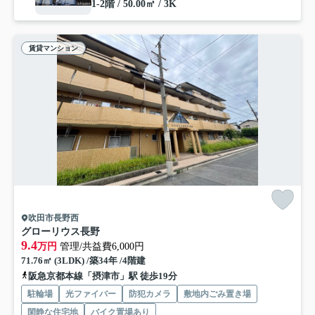
1-2階 / 50.00㎡ / 3K
賃貸マンション
吹田市長野西
グローリウス長野
9.4
万円
管理/共益費6,000円
71.76㎡ (3LDK) /築34年 /4階建
阪急京都本線「摂津市」駅 徒歩19分
駐輪場
光ファイバー
防犯カメラ
敷地内ごみ置き場
閑静な住宅地
バイク置場あり