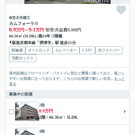
茨木市横江
カムフォーラⅡ
8.9
9.1
万円～
万円
管理/共益費8,000円
66.36㎡ (3LDK) /築24年 /5階建
阪急京都本線「摂津市」駅 徒歩21分
駐輪場
オートロック
エレベーター
CATV
光ファイバー
宅配ボックス
室内設備はフローリング・バストイレ別など豊富に揃っており、過ごし
やすいお部屋になっております。こちらのお部屋で新しい生活...
もっと
見る
募集中の部屋
2階
8.9万円
2階 / 66.36㎡ / 3LDK
4階