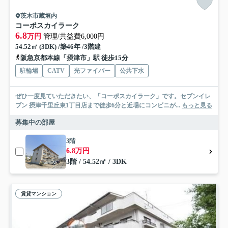
茨木市蔵垣内
コーポスカイラーク
6.8
万円
管理/共益費6,000円
54.52㎡ (3DK) /築46年 /3階建
阪急京都本線「摂津市」駅 徒歩15分
駐輪場
CATV
光ファイバー
公共下水
ぜひ一度見ていただきたい、「コーポスカイラーク」です。セブンイレ
ブン 摂津千里丘東1丁目店まで徒歩6分と近場にコンビニが...
もっと見る
募集中の部屋
3階
6.8万円
3階 / 54.52㎡ / 3DK
賃貸マンション