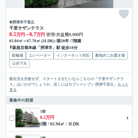
摂津市千里丘
千里サザンテラス
8.5
8.7
万円～
万円
管理/共益費8,000円
65.94㎡～67.70㎡ (3LDK) /築38年 /7階建
阪急京都本線「摂津市」駅 徒歩18分
駐輪場
エレベーター
インターネット対応
敷地内ごみ置き場
公共下水
新生活を失敗せず、スタートさせたいならこちらの「千里サザンテラ
ス」はいかがでしょうか。近くにはセブンイレブン 摂津千里丘...
もっと
見る
募集中の部屋
1階
8.5万円
1階 / 65.94㎡ / 3LDK