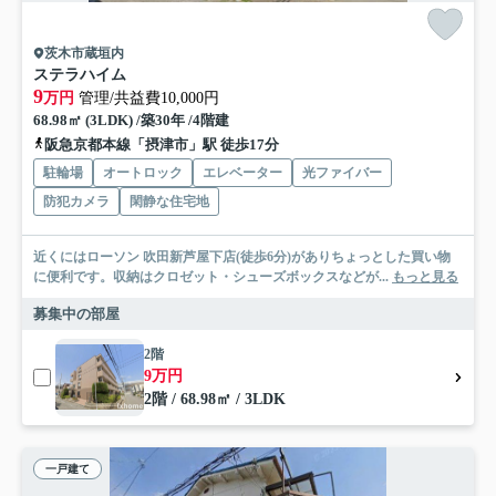
茨木市蔵垣内
ステラハイム
9
万円
管理/共益費10,000円
68.98㎡ (3LDK) /築30年 /4階建
阪急京都本線「摂津市」駅 徒歩17分
駐輪場
オートロック
エレベーター
光ファイバー
防犯カメラ
閑静な住宅地
近くにはローソン 吹田新芦屋下店(徒歩6分)がありちょっとした買い物
に便利です。収納はクロゼット・シューズボックスなどが...
もっと見る
募集中の部屋
2階
9万円
2階 / 68.98㎡ / 3LDK
一戸建て