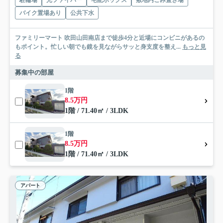
駐輪場
光ファイバー
宅配ボックス
敷地内ごみ置き場
バイク置場あり
公共下水
ファミリーマート 吹田山田南店まで徒歩4分と近場にコンビニがあるの
もポイント。忙しい朝でも鏡を見ながらサッと身支度を整え...
もっと見
る
募集中の部屋
1階
8.5万円
1階 / 71.40㎡ / 3LDK
1階
8.5万円
1階 / 71.40㎡ / 3LDK
アパート