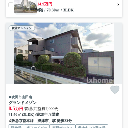
14.9万円
8階 / 70.30㎡ / 3LDK
賃貸マンション
吹田市山田南
グランドメゾン
8.5
万円
管理/共益費7,000円
71.40㎡ (3LDK) /築28年 /3階建
阪急京都本線「摂津市」駅 徒歩23分