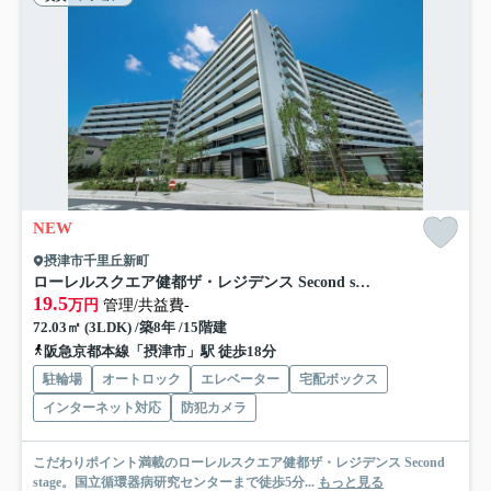
NEW
摂津市千里丘新町
ローレルスクエア健都ザ・レジデンス Second stage
19.5
万円
管理/共益費-
72.03㎡ (3LDK) /築8年 /15階建
阪急京都本線「摂津市」駅 徒歩18分
駐輪場
オートロック
エレベーター
宅配ボックス
インターネット対応
防犯カメラ
こだわりポイント満載のローレルスクエア健都ザ・レジデンス Second
stage。国立循環器病研究センターまで徒歩5分...
もっと見る