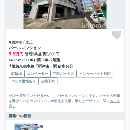
摂津市千里丘
パールマンション
9.5
万円
管理/共益費5,000円
64.25㎡ (3LDK) /築38年 /7階建
阪急京都本線「摂津市」駅 徒歩10分
駐輪場
エレベーター
宅配ボックス
インターネット対応
バイク置場あり
公共下水
ぜひ一度見ていただきたい、「パールマンション」です。ネットの回線
を繋げているのでパソコンが使える生活。造りとデザインに関...
もっと
見る
募集中の部屋
2階