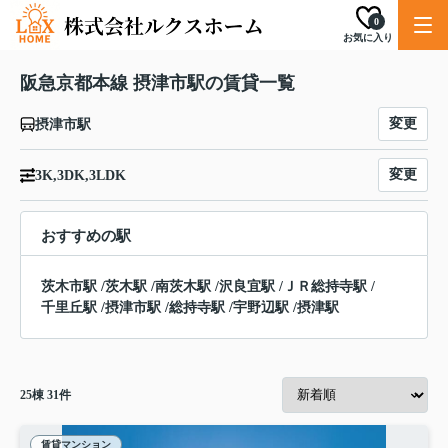
0
お気に入り
阪急京都本線 摂津市駅の賃貸一覧
変更
摂津市駅
変更
3K,3DK,3LDK
おすすめの駅
茨木市駅
/
茨木駅
/
南茨木駅
/
沢良宜駅
/
ＪＲ総持寺駅
/
千里丘駅
/
摂津市駅
/
総持寺駅
/
宇野辺駅
/
摂津駅
25
棟
31
件
賃貸マンション