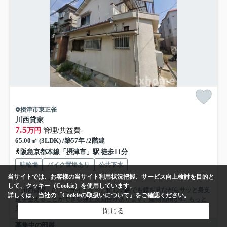
摂津市東正雀
川西貸家
7.5
万円
管理/共益費-
65.00㎡ (3LDK) /築57年 /2階建
阪急京都本線「摂津市」駅 徒歩11分
駐輪場
バイク置場あり
公共下水
当サイトでは、お客様の当サイト利用状況把握、サービス向上検討を目的と
して、クッキー（Cookie）を使用しています。
「川西貸家」のここがイチオシ。忙しい朝でも鏡を見ながらサッと身支
詳しくは、当社の
「Cookieの取扱いについて」
をご確認ください。
度を整えることができる独立洗面台があります。建物面積が6...
もっと
見る
閉じる
募集中の部屋