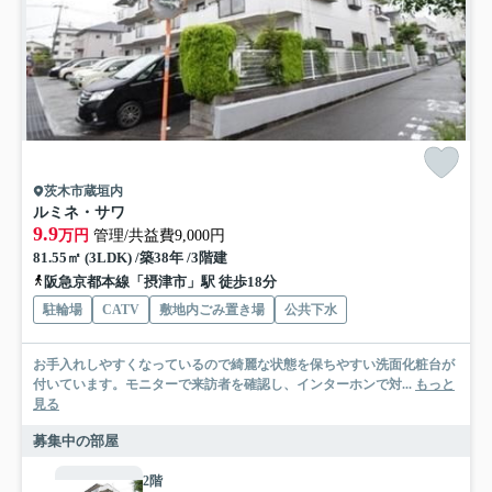
茨木市蔵垣内
ルミネ・サワ
9.9
万円
管理/共益費9,000円
81.55㎡ (3LDK) /築38年 /3階建
阪急京都本線「摂津市」駅 徒歩18分
駐輪場
CATV
敷地内ごみ置き場
公共下水
お手入れしやすくなっているので綺麗な状態を保ちやすい洗面化粧台が
付いています。モニターで来訪者を確認し、インターホンで対...
もっと
見る
募集中の部屋
2階