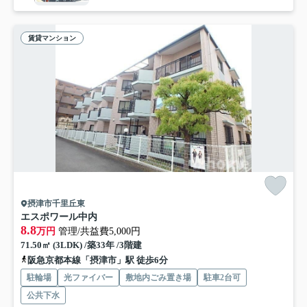
賃貸マンション
摂津市千里丘東
エスポワール中内
8.8
万円
管理/共益費5,000円
71.50㎡ (3LDK) /築33年 /3階建
阪急京都本線「摂津市」駅 徒歩6分
駐輪場
光ファイバー
敷地内ごみ置き場
駐車2台可
公共下水