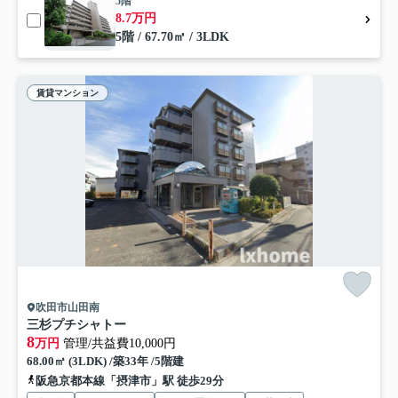
5階
8.7万円
5階 / 67.70㎡ / 3LDK
賃貸マンション
吹田市山田南
三杉プチシャトー
8
万円
管理/共益費10,000円
68.00㎡ (3LDK) /築33年 /5階建
阪急京都本線「摂津市」駅 徒歩29分