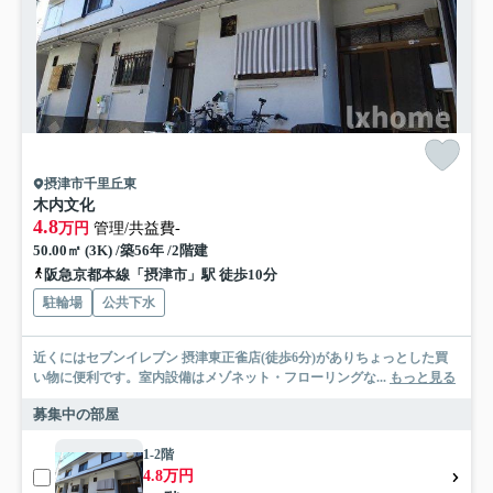
摂津市千里丘東
木内文化
4.8
万円
管理/共益費-
50.00㎡ (3K) /築56年 /2階建
阪急京都本線「摂津市」駅 徒歩10分
駐輪場
公共下水
近くにはセブンイレブン 摂津東正雀店(徒歩6分)がありちょっとした買
い物に便利です。室内設備はメゾネット・フローリングな...
もっと見る
募集中の部屋
1-2階
4.8万円