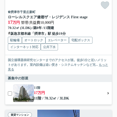
摂津市千里丘新町
ローレルスクエア健都ザ・レジデンス First stage
17
万円
管理/共益費10,000円
70.32㎡ (3LDK) /築8年 /15階建
阪急京都本線「摂津市」駅 徒歩19分
駐輪場
オートロック
エレベーター
宅配ボックス
インターネット対応
公共下水
国立循環器病研究センターまでのアクセスが楽。徒歩5分と近いメリッ
トがあります。室内設備は追い焚き・システムキッチンなど充...
もっと
見る
募集中の部屋
11階
17万円
11階 / 70.32㎡ / 3LDK
賃貸マンション