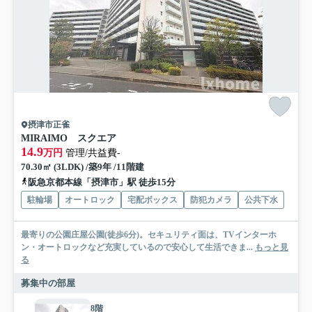
摂津市正雀
MIRAIMO スクエア
14.9
万円
管理/共益費-
70.30㎡ (3LDK) /築9年 /11階建
阪急京都本線「摂津市」駅 徒歩15分
駐輪場
オートロック
宅配ボックス
防犯カメラ
公共下水
最寄りの公園庄屋公園(徒歩6分)。セキュリティ面は、TVインターホ
ン・オートロックなど充実しているので安心して生活できま...
もっと見
る
募集中の部屋
8階