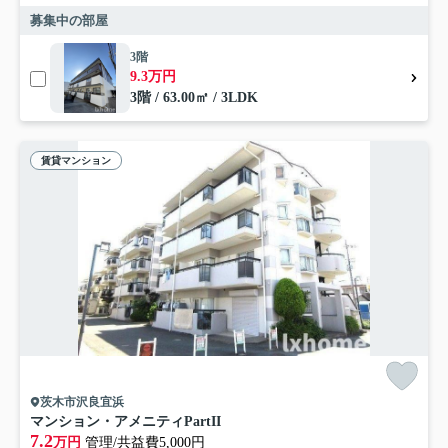
募集中の部屋
3階
9.3万円
3階 / 63.00㎡ / 3LDK
賃貸マンション
茨木市沢良宜浜
マンション・アメニティPartII
7.2
万円
管理/共益費5,000円