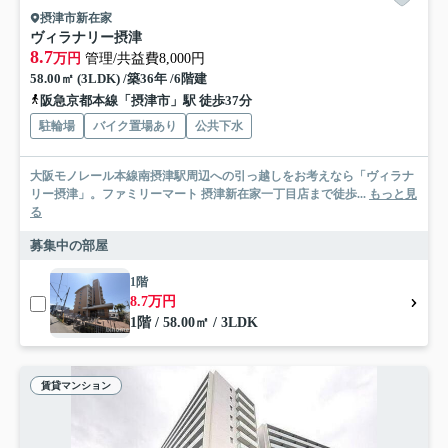
摂津市新在家
ヴィラナリー摂津
8.7
万円
管理/共益費8,000円
58.00㎡ (3LDK) /築36年 /6階建
阪急京都本線「摂津市」駅 徒歩37分
駐輪場
バイク置場あり
公共下水
大阪モノレール本線南摂津駅周辺への引っ越しをお考えなら「ヴィラナ
リー摂津」。ファミリーマート 摂津新在家一丁目店まで徒歩...
もっと見
る
募集中の部屋
1階
8.7万円
1階 / 58.00㎡ / 3LDK
賃貸マンション