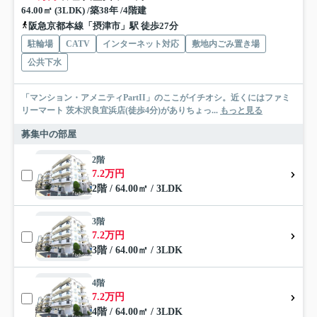
64.00㎡ (3LDK) /築38年 /4階建
阪急京都本線「摂津市」駅 徒歩27分
駐輪場
CATV
インターネット対応
敷地内ごみ置き場
公共下水
「マンション・アメニティPartII」のここがイチオシ。近くにはファミ
リーマート 茨木沢良宜浜店(徒歩4分)がありちょっ...
もっと見る
募集中の部屋
2階
7.2万円
2階 / 64.00㎡ / 3LDK
3階
7.2万円
3階 / 64.00㎡ / 3LDK
4階
7.2万円
4階 / 64.00㎡ / 3LDK