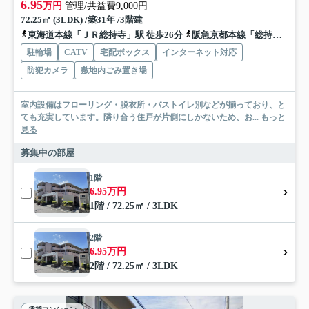
6.95
万円
管理/共益費9,000円
72.25㎡ (3LDK) /築31年 /3階建
東海道本線「ＪＲ総持寺」駅 徒歩26分
阪急京都本線「総持寺」駅 徒歩33分
駐輪場
CATV
宅配ボックス
インターネット対応
防犯カメラ
敷地内ごみ置き場
室内設備はフローリング・脱衣所・バストイレ別などが揃っており、と
ても充実しています。隣り合う住戸が片側にしかないため、お...
もっと
見る
募集中の部屋
1階
6.95万円
1階 / 72.25㎡ / 3LDK
2階
6.95万円
2階 / 72.25㎡ / 3LDK