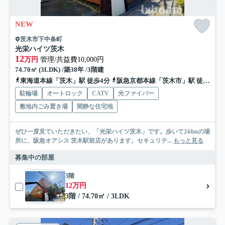
NEW
茨木市下中条町
光栄ハイツ茨木
12
万円
管理/共益費10,000円
74.70㎡ (3LDK) /築38年 /3階建
東海道本線「茨木」駅 徒歩4分
阪急京都本線「茨木市」駅 徒歩15分
駐輪場
オートロック
CATV
光ファイバー
敷地内ごみ置き場
閑静な住宅地
ぜひ一度見ていただきたい、「光栄ハイツ茨木」です。歩いて244mの場
所に、阪急オアシス 茨木駅前店があります。セキュリテ...
もっと見る
募集中の部屋
3階
12万円
3階 / 74.70㎡ / 3LDK