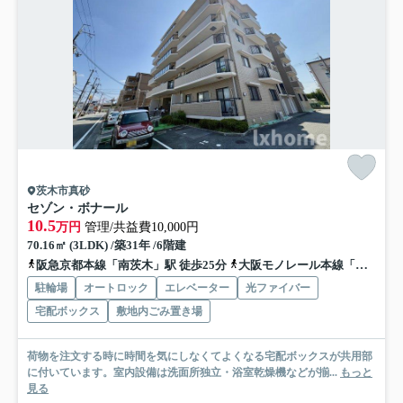
茨木市真砂
セゾン・ボナール
10.5
万円
管理/共益費10,000円
70.16㎡ (3LDK) /築31年 /6階建
阪急京都本線「南茨木」駅 徒歩25分
大阪モノレール本線「沢良宜」駅 徒歩28分
駐輪場
オートロック
エレベーター
光ファイバー
宅配ボックス
敷地内ごみ置き場
荷物を注文する時に時間を気にしなくてよくなる宅配ボックスが共用部
に付いています。室内設備は洗面所独立・浴室乾燥機などが揃...
もっと
見る