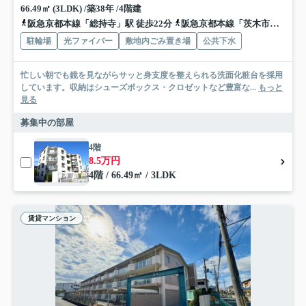
66.49㎡ (3LDK) /築38年 /4階建
阪急京都本線「総持寺」駅 徒歩22分
阪急京都本線「茨木市」駅 徒歩26分
駐輪場
光ファイバー
敷地内ごみ置き場
公共下水
忙しい朝でも鏡を見ながらサッと身支度を整えられる洗面化粧台を採用
しています。収納はシューズボックス・クロゼットなど豊富な...
もっと
見る
募集中の部屋
4階
8.5万円
4階 / 66.49㎡ / 3LDK
賃貸マンション