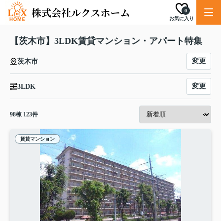
0
お気に入り
【茨木市】3LDK賃貸マンション・アパート特集
変更
茨木市
変更
3LDK
98
棟
123
件
賃貸マンション