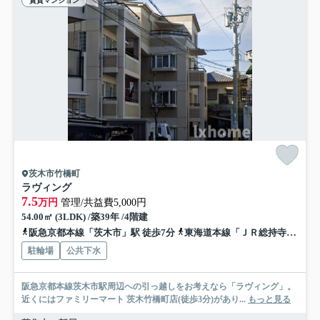
賃貸マンション
茨木市竹橋町
ラヴィング
7.5
万円
管理/共益費5,000円
54.00㎡ (3LDK) /築39年 /4階建
阪急京都本線「茨木市」駅 徒歩7分
東海道本線「ＪＲ総持寺」駅 徒歩13分
駐輪場
公共下水
阪急京都本線茨木市駅周辺への引っ越しをお考えなら「ラヴィング」。
近くにはファミリーマート 茨木竹橋町店(徒歩3分)があり...
もっと見る