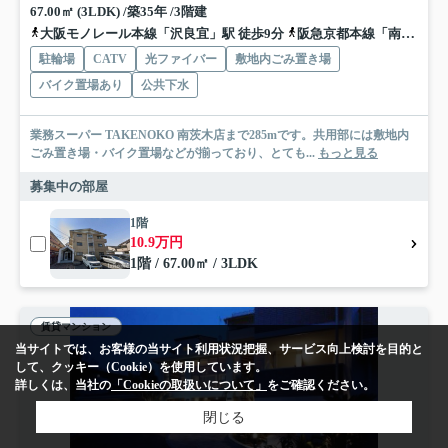
67.00㎡ (3LDK) /築35年 /3階建
大阪モノレール本線「沢良宜」駅 徒歩9分
阪急京都本線「南茨木」駅 徒歩10分
駐輪場
CATV
光ファイバー
敷地内ごみ置き場
バイク置場あり
公共下水
業務スーパー TAKENOKO 南茨木店まで285mです。共用部には敷地内
ごみ置き場・バイク置場などが揃っており、とても...
もっと見る
募集中の部屋
1階
10.9万円
1階 / 67.00㎡ / 3LDK
賃貸マンション
当サイトでは、お客様の当サイト利用状況把握、サービス向上検討を目的と
して、クッキー（Cookie）を使用しています。
詳しくは、当社の
「Cookieの取扱いについて」
をご確認ください。
閉じる