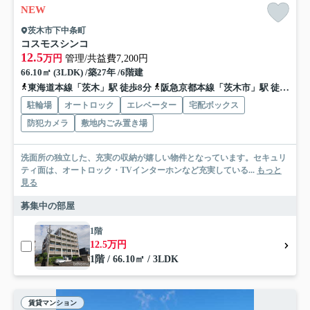
NEW
茨木市下中条町
コスモスシンコ
12.5
万円
管理/共益費7,200円
66.10㎡ (3LDK) /築27年 /6階建
東海道本線「茨木」駅 徒歩8分
阪急京都本線「茨木市」駅 徒歩17分
駐輪場
オートロック
エレベーター
宅配ボックス
防犯カメラ
敷地内ごみ置き場
洗面所の独立した、充実の収納が嬉しい物件となっています。セキュリ
ティ面は、オートロック・TVインターホンなど充実している...
もっと
見る
募集中の部屋
1階
12.5万円
1階 / 66.10㎡ / 3LDK
賃貸マンション