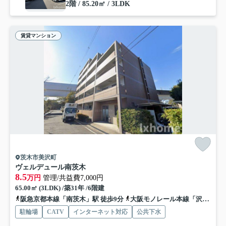
2階 / 85.20㎡ / 3LDK
賃貸マンション
茨木市美沢町
ヴェルデュール南茨木
8.5
万円
管理/共益費7,000円
65.00㎡ (3LDK) /築31年 /6階建
阪急京都本線「南茨木」駅 徒歩9分
大阪モノレール本線「沢良宜」駅 徒歩14分
駐輪場
CATV
インターネット対応
公共下水