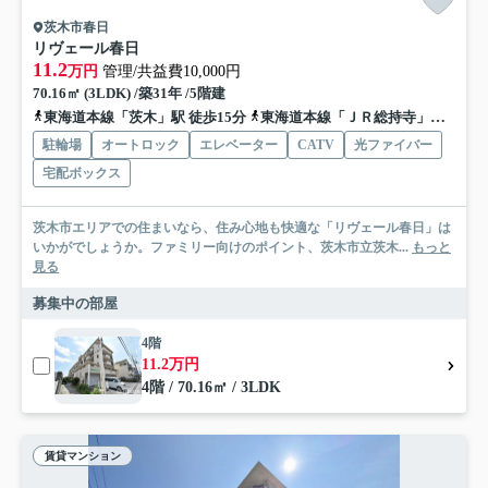
茨木市春日
リヴェール春日
11.2
万円
管理/共益費10,000円
70.16㎡ (3LDK) /築31年 /5階建
東海道本線「茨木」駅 徒歩15分
東海道本線「ＪＲ総持寺」駅 徒歩17分
駐輪場
オートロック
エレベーター
CATV
光ファイバー
宅配ボックス
茨木市エリアでの住まいなら、住み心地も快適な「リヴェール春日」は
いかがでしょうか。ファミリー向けのポイント、茨木市立茨木...
もっと
見る
募集中の部屋
4階
11.2万円
4階 / 70.16㎡ / 3LDK
賃貸マンション