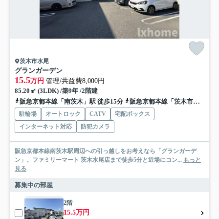
茨木市水尾
グランガーデン
15.5
万円
管理/共益費8,000円
85.20㎡ (3LDK) /築9年 /2階建
阪急京都本線「南茨木」駅 徒歩15分
阪急京都本線「茨木市」駅 徒歩17分
駐輪場
オートロック
CATV
宅配ボックス
インターネット対応
防犯カメラ
阪急京都本線南茨木駅周辺への引っ越しをお考えなら「グランガーデ
ン」。ファミリーマート 茨木水尾店まで徒歩5分と近場にコン...
もっと
見る
募集中の部屋
2階
15.5万円