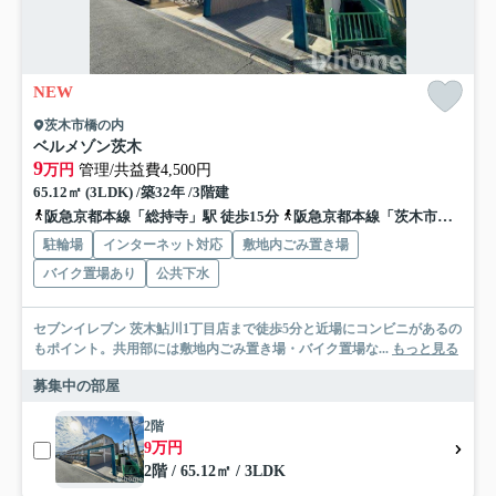
NEW
茨木市橋の内
ベルメゾン茨木
9
万円
管理/共益費4,500円
65.12㎡ (3LDK) /築32年 /3階建
阪急京都本線「総持寺」駅 徒歩15分
阪急京都本線「茨木市」駅 徒歩22分
駐輪場
インターネット対応
敷地内ごみ置き場
バイク置場あり
公共下水
セブンイレブン 茨木鮎川1丁目店まで徒歩5分と近場にコンビニがあるの
もポイント。共用部には敷地内ごみ置き場・バイク置場な...
もっと見る
募集中の部屋
2階
9万円
2階 / 65.12㎡ / 3LDK