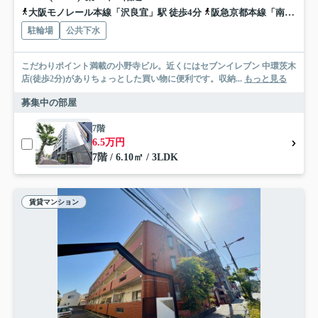
大阪モノレール本線「沢良宜」駅 徒歩4分
阪急京都本線「南茨木」駅 徒歩12分
駐輪場
公共下水
こだわりポイント満載の小野寺ビル。近くにはセブンイレブン 中環茨木
店(徒歩2分)がありちょっとした買い物に便利です。収納...
もっと見る
募集中の部屋
7階
6.5万円
7階 / 6.10㎡ / 3LDK
賃貸マンション