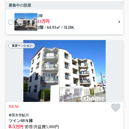
募集中の部屋
2階
13万円
2階 / 64.93㎡ / 3LDK
賃貸マンション
NEW
茨木市鮎川
ツイン88Ｎ棟
8.5
万円
管理/共益費5,000円