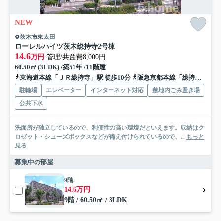
NEW
茨木市東太田
ローレルハイツ茨木総持寺2号棟
14.6
万円
管理/共益費8,000円
60.50㎡ (3LDK) /築51年 /11階建
東海道本線「ＪＲ総持寺」駅 徒歩10分
阪急京都本線「総持寺」駅 徒歩16分
駐輪場
エレベーター
インターネット対応
敷地内ごみ置き場
公共下水
洗面所が独立しているので、利便性の高い環境だといえます。収納はク
ロゼット・シューズボックスなどが備え付けられているので、...
もっと
見る
募集中の部屋
9階
14.6万円
9階 / 60.50㎡ / 3LDK