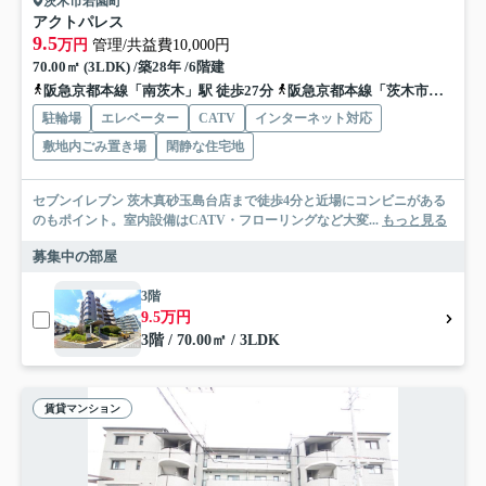
茨木市若園町
アクトパレス
9.5
万円
管理/共益費10,000円
70.00㎡ (3LDK) /築28年 /6階建
阪急京都本線「南茨木」駅 徒歩27分
阪急京都本線「茨木市」駅 徒歩28分
駐輪場
エレベーター
CATV
インターネット対応
敷地内ごみ置き場
閑静な住宅地
セブンイレブン 茨木真砂玉島台店まで徒歩4分と近場にコンビニがある
のもポイント。室内設備はCATV・フローリングなど大変...
もっと見る
募集中の部屋
3階
9.5万円
3階 / 70.00㎡ / 3LDK
賃貸マンション