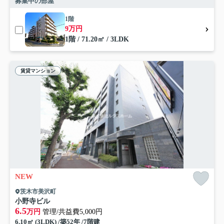
募集中の部屋
1階
9万円
1階 / 71.20㎡ / 3LDK
賃貸マンション
NEW
茨木市美沢町
小野寺ビル
6.5
万円
管理/共益費5,000円
6.10㎡ (3LDK) /築52年 /7階建