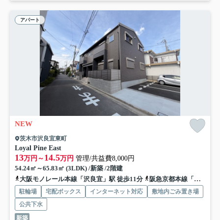
アパート
NEW
茨木市沢良宜東町
Loyal Pine East
13
14.5
万円～
万円
管理/共益費8,000円
54.24㎡～65.83㎡ (3LDK) /新築 /2階建
大阪モノレール本線「沢良宜」駅 徒歩11分
阪急京都本線「南茨木」駅 徒歩14分
駐輪場
宅配ボックス
インターネット対応
敷地内ごみ置き場
公共下水
新築