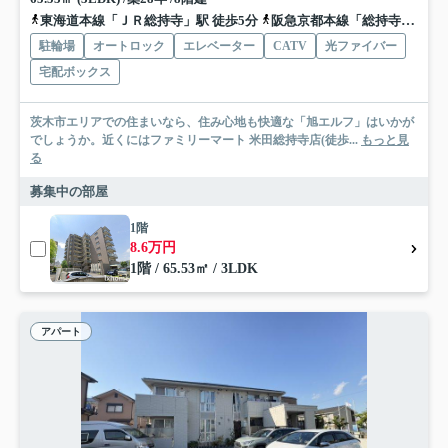
東海道本線「ＪＲ総持寺」駅 徒歩5分
阪急京都本線「総持寺」駅 徒歩8分
駐輪場
オートロック
エレベーター
CATV
光ファイバー
宅配ボックス
茨木市エリアでの住まいなら、住み心地も快適な「旭エルフ」はいかが
でしょうか。近くにはファミリーマート 米田総持寺店(徒歩...
もっと見
る
募集中の部屋
1階
8.6万円
1階 / 65.53㎡ / 3LDK
アパート