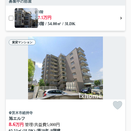
募集中の部屋
3階
7.5万円
3階 / 54.00㎡ / 3LDK
賃貸マンション
茨木市総持寺
旭エルフ
8.6
万円
管理/共益費5,000円
65.53㎡ (3LDK) /築28年 /8階建