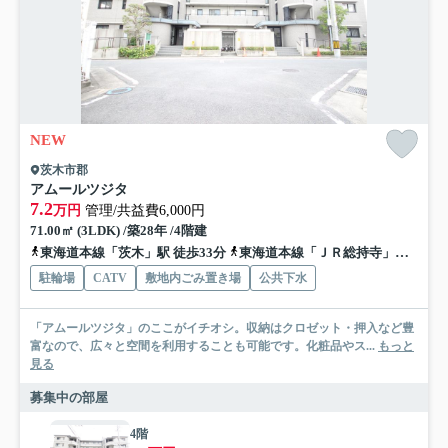
NEW
茨木市郡
アムールツジタ
7.2
万円
管理/共益費6,000円
71.00㎡ (3LDK) /築28年 /4階建
東海道本線「茨木」駅 徒歩33分
東海道本線「ＪＲ総持寺」駅 徒歩34分
駐輪場
CATV
敷地内ごみ置き場
公共下水
「アムールツジタ」のここがイチオシ。収納はクロゼット・押入など豊
富なので、広々と空間を利用することも可能です。化粧品やス...
もっと
見る
募集中の部屋
4階