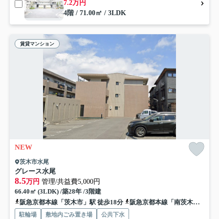
7.2万円
4階 / 71.00㎡ / 3LDK
賃貸マンション
NEW
茨木市水尾
グレース水尾
8.5
万円
管理/共益費5,000円
66.40㎡ (3LDK) /築28年 /3階建
阪急京都本線「茨木市」駅 徒歩18分
阪急京都本線「南茨木」駅 徒歩23分
駐輪場
敷地内ごみ置き場
公共下水