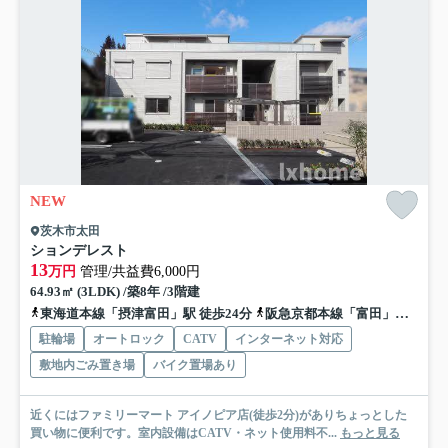
NEW
茨木市太田
ションデレスト
13
万円
管理/共益費6,000円
64.93㎡ (3LDK) /築8年 /3階建
東海道本線「摂津富田」駅 徒歩24分
阪急京都本線「富田」駅 徒歩25分
駐輪場
オートロック
CATV
インターネット対応
敷地内ごみ置き場
バイク置場あり
近くにはファミリーマート アイノピア店(徒歩2分)がありちょっとした
買い物に便利です。室内設備はCATV・ネット使用料不...
もっと見る