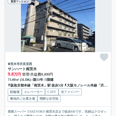
賃貸マンション
茨木市沢良宜西
サンハート南茨木
9.8
万円
管理/共益費8,000円
73.00㎡ (3LDK) /築33年 /5階建
阪急京都本線「南茨木」駅 徒歩5分
大阪モノレール本線「沢良宜」駅 徒歩10分
駐輪場
エレベーター
CATV
光ファイバー
敷地内ごみ置き場
閑静な住宅地
業務スーパー TAKENOKO 南茨木店まで徒歩6分です。収納はクロゼッ