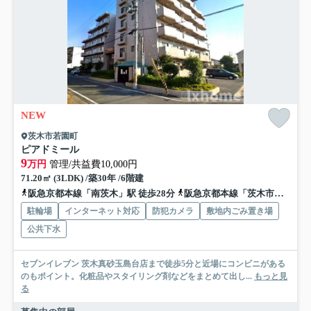
NEW
茨木市若園町
ピアドミール
9
万円
管理/共益費10,000円
71.20㎡ (3LDK) /築30年 /6階建
阪急京都本線「南茨木」駅 徒歩28分
阪急京都本線「茨木市」駅 徒歩29分
駐輪場
インターネット対応
防犯カメラ
敷地内ごみ置き場
公共下水
セブンイレブン 茨木真砂玉島台店まで徒歩5分と近場にコンビニがある
のもポイント。化粧品やスタイリング剤などをまとめて出し...
もっと見
る