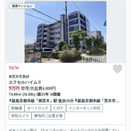
賃貸マンション
NEW
茨木市真砂
エクセルハイムⅡ
9
万円
管理/共益費4,000円
74.00㎡ (3LDK) /築35年 /6階建
阪急京都本線「南茨木」駅 徒歩20分
阪急京都本線「茨木市」駅 徒歩33分
駐輪場
オートロック
CATV
インターネット対応
防犯カメラ
敷地内ごみ置き場
セキュリティ面は、TVインターホン・オートロックなどを設置してい