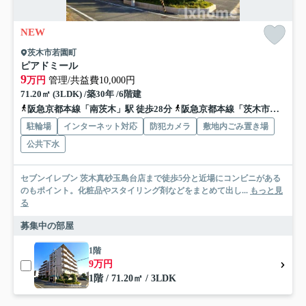
NEW
茨木市若園町
ピアドミール
9
万円
管理/共益費10,000円
71.20㎡ (3LDK) /築30年 /6階建
阪急京都本線「南茨木」駅 徒歩28分
阪急京都本線「茨木市」駅 徒歩29分
駐輪場
インターネット対応
防犯カメラ
敷地内ごみ置き場
公共下水
セブンイレブン 茨木真砂玉島台店まで徒歩5分と近場にコンビニがある
のもポイント。化粧品やスタイリング剤などをまとめて出し...
もっと見
る
募集中の部屋
1階
9万円
1階 / 71.20㎡ / 3LDK