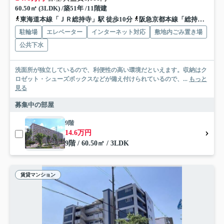
60.50㎡ (3LDK) /築51年 /11階建
東海道本線「ＪＲ総持寺」駅 徒歩10分
阪急京都本線「総持寺」駅 徒歩16分
駐輪場
エレベーター
インターネット対応
敷地内ごみ置き場
公共下水
洗面所が独立しているので、利便性の高い環境だといえます。収納はク
ロゼット・シューズボックスなどが備え付けられているので、...
もっと
見る
募集中の部屋
9階
14.6万円
9階 / 60.50㎡ / 3LDK
賃貸マンション