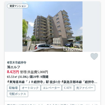
賃貸マンション
茨木市総持寺
旭エルフ
8.6
万円
管理/共益費5,000円
65.53㎡ (3LDK) /築28年 /8階建
東海道本線「ＪＲ総持寺」駅 徒歩5分
阪急京都本線「総持寺」駅 徒歩8分
駐輪場
オートロック
エレベーター
CATV
光ファイバー
宅配ボックス