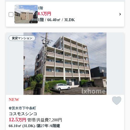
1階
8.5万円
1階 / 66.40㎡ / 3LDK
賃貸マンション
NEW
茨木市下中条町
コスモスシンコ
12.5
万円
管理/共益費7,200円
66.10㎡ (3LDK) /築27年 /6階建