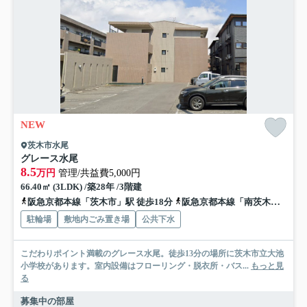
NEW
茨木市水尾
グレース水尾
8.5
万円
管理/共益費5,000円
66.40㎡ (3LDK) /築28年 /3階建
阪急京都本線「茨木市」駅 徒歩18分
阪急京都本線「南茨木」駅 徒歩23分
駐輪場
敷地内ごみ置き場
公共下水
こだわりポイント満載のグレース水尾。徒歩13分の場所に茨木市立大池
小学校があります。室内設備はフローリング・脱衣所・バス...
もっと見
る
募集中の部屋