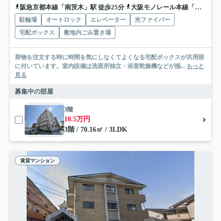
阪急京都本線「南茨木」駅 徒歩25分
大阪モノレール本線「沢良宜」駅 徒歩28分
駐輪場
オートロック
エレベーター
光ファイバー
宅配ボックス
敷地内ごみ置き場
荷物を注文する時に時間を気にしなくてよくなる宅配ボックスが共用部
に付いています。室内設備は洗面所独立・浴室乾燥機などが揃...
もっと
見る
募集中の部屋
3階
10.5万円
3階 / 70.16㎡ / 3LDK
賃貸マンション