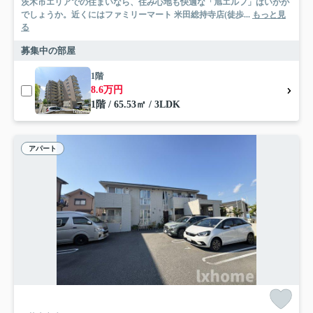
茨木市エリアでの住まいなら、住み心地も快適な「旭エルフ」はいかが
でしょうか。近くにはファミリーマート 米田総持寺店(徒歩...
もっと見
る
募集中の部屋
1階
8.6万円
1階 / 65.53㎡ / 3LDK
アパート