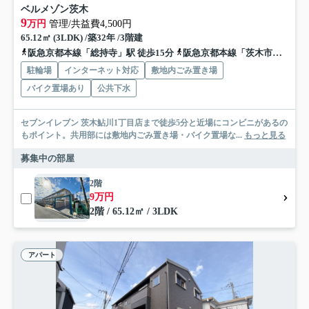
ベルメゾン茨木
9
万円
管理/共益費4,500円
65.12㎡ (3LDK) /築32年 /3階建
阪急京都本線「総持寺」駅 徒歩15分
阪急京都本線「茨木市」駅 徒歩22分
駐輪場
インターネット対応
敷地内ごみ置き場
バイク置場あり
公共下水
セブンイレブン 茨木鮎川1丁目店まで徒歩5分と近場にコンビニがあるの
もポイント。共用部には敷地内ごみ置き場・バイク置場な...
もっと見る
募集中の部屋
2階
9万円
2階 / 65.12㎡ / 3LDK
アパート