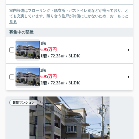
室内設備はフローリング・脱衣所・バストイレ別などが揃っており、と
ても充実しています。隣り合う住戸が片側にしかないため、お...
もっと
見る
募集中の部屋
1階
6.95万円
1階 / 72.25㎡ / 3LDK
2階
6.95万円
2階 / 72.25㎡ / 3LDK
賃貸マンション