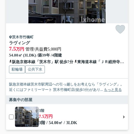
茨木市竹橋町
ラヴィング
7.5
万円
管理/共益費5,000円
54.00㎡ (3LDK) /築39年 /4階建
阪急京都本線「茨木市」駅 徒歩7分
東海道本線「ＪＲ総持寺」駅 徒歩13分
駐輪場
公共下水
阪急京都本線茨木市駅周辺への引っ越しをお考えなら「ラヴィング」。
近くにはファミリーマート 茨木竹橋町店(徒歩3分)があり...
もっと見る
募集中の部屋
3階
7.5万円
3階 / 54.00㎡ / 3LDK