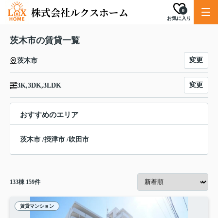
0
お気に入り
茨木市の賃貸一覧
変更
茨木市
変更
3K,3DK,3LDK
おすすめのエリア
茨木市
/
摂津市
/
吹田市
133
棟
159
件
賃貸マンション