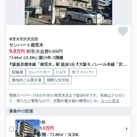
茨木市沢良宜西
サンハート南茨木
9.8
万円
管理/共益費8,000円
73.00㎡ (3LDK) /築33年 /5階建
阪急京都本線「南茨木」駅 徒歩5分
大阪モノレール本線「沢良宜」駅 徒歩10分
駐輪場
エレベーター
CATV
光ファイバー
敷地内ごみ置き場
閑静な住宅地
業務スーパー TAKENOKO 南茨木店まで徒歩6分です。収納はクロゼッ
ト・押入など豊富なので、衣類や履き物の整理がしや...
もっと見る
募集中の部屋
1階
9.8万円
1階 / 73.00㎡ / 3LDK