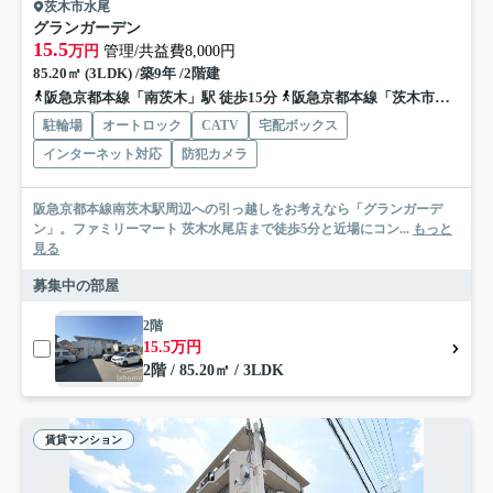
茨木市水尾
グランガーデン
15.5
万円
管理/共益費8,000円
85.20㎡ (3LDK) /築9年 /2階建
阪急京都本線「南茨木」駅 徒歩15分
阪急京都本線「茨木市」駅 徒歩17分
駐輪場
オートロック
CATV
宅配ボックス
インターネット対応
防犯カメラ
阪急京都本線南茨木駅周辺への引っ越しをお考えなら「グランガーデ
ン」。ファミリーマート 茨木水尾店まで徒歩5分と近場にコン...
もっと
見る
募集中の部屋
2階
15.5万円
2階 / 85.20㎡ / 3LDK
賃貸マンション