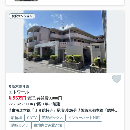
賃貸マンション
茨木市耳原
エトワール
6.95
万円
管理/共益費9,000円
72.25㎡ (3LDK) /築31年 /3階建
東海道本線「ＪＲ総持寺」駅 徒歩26分
阪急京都本線「総持寺」駅 徒歩33分
駐輪場
CATV
宅配ボックス
インターネット対応
防犯カメラ
敷地内ごみ置き場