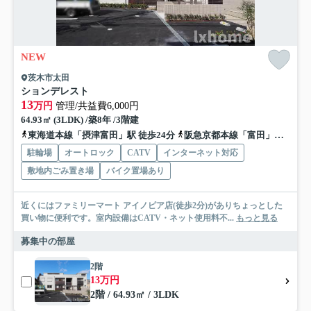
NEW
茨木市太田
ションデレスト
13
万円
管理/共益費6,000円
64.93㎡ (3LDK) /築8年 /3階建
東海道本線「摂津富田」駅 徒歩24分
阪急京都本線「富田」駅 徒歩25分
駐輪場
オートロック
CATV
インターネット対応
敷地内ごみ置き場
バイク置場あり
近くにはファミリーマート アイノピア店(徒歩2分)がありちょっとした
買い物に便利です。室内設備はCATV・ネット使用料不...
もっと見る
募集中の部屋
2階
13万円
2階 / 64.93㎡ / 3LDK