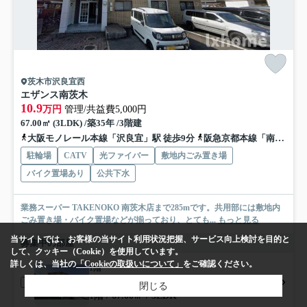
茨木市沢良宜西
エザンス南茨木
10.9
万円
管理/共益費5,000円
67.00㎡ (3LDK) /築35年 /3階建
大阪モノレール本線「沢良宜」駅 徒歩9分
阪急京都本線「南茨木」駅 徒歩10分
駐輪場
CATV
光ファイバー
敷地内ごみ置き場
バイク置場あり
公共下水
業務スーパー TAKENOKO 南茨木店まで285mです。共用部には敷地内
ごみ置き場・バイク置場などが揃っており、とても...
もっと見る
当サイトでは、お客様の当サイト利用状況把握、サービス向上検討を目的と
募集中の部屋
して、クッキー（Cookie）を使用しています。
詳しくは、当社の
「Cookieの取扱いについて」
をご確認ください。
1階
10.9万円
閉じる
1階 / 67.00㎡ / 3LDK