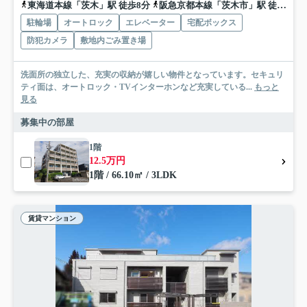
東海道本線「茨木」駅 徒歩8分
阪急京都本線「茨木市」駅 徒歩17分
駐輪場
オートロック
エレベーター
宅配ボックス
防犯カメラ
敷地内ごみ置き場
洗面所の独立した、充実の収納が嬉しい物件となっています。セキュリ
ティ面は、オートロック・TVインターホンなど充実している...
もっと
見る
募集中の部屋
1階
12.5万円
1階 / 66.10㎡ / 3LDK
賃貸マンション