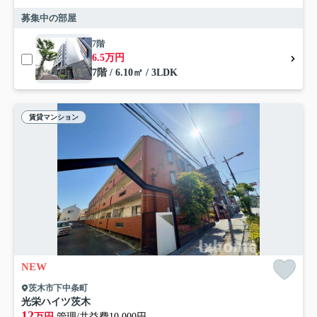
募集中の部屋
7階
6.5万円
7階 / 6.10㎡ / 3LDK
賃貸マンション
NEW
茨木市下中条町
光栄ハイツ茨木
12
万円
管理/共益費10,000円