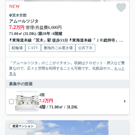
NEW
茨木市郡
アムールツジタ
7.2
万円
管理/共益費6,000円
71.00㎡ (3LDK) /築28年 /4階建
東海道本線「茨木」駅 徒歩33分
東海道本線「ＪＲ総持寺」駅 徒歩34分
駐輪場
CATV
敷地内ごみ置き場
公共下水
「アムールツジタ」のここがイチオシ。収納はクロゼット・押入など豊
富なので、広々と空間を利用することも可能です。化粧品やス...
もっと
見る
募集中の部屋
4階
7.2万円
4階 / 71.00㎡ / 3LDK
賃貸マンション