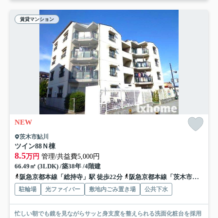
賃貸マンション
NEW
茨木市鮎川
ツイン88Ｎ棟
8.5
万円
管理/共益費5,000円
66.49㎡ (3LDK) /築38年 /4階建
阪急京都本線「総持寺」駅 徒歩22分
阪急京都本線「茨木市」駅 徒歩26分
駐輪場
光ファイバー
敷地内ごみ置き場
公共下水
忙しい朝でも鏡を見ながらサッと身支度を整えられる洗面化粧台を採用