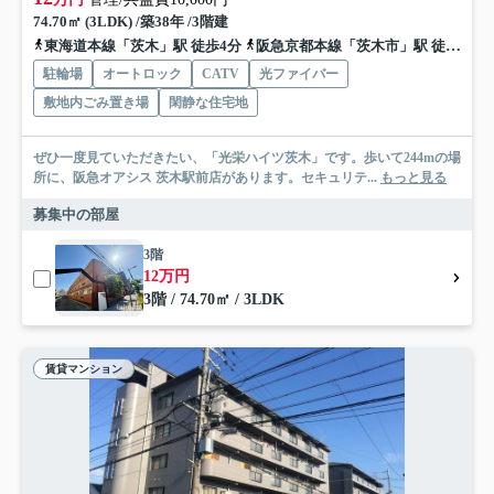
74.70㎡ (3LDK) /築38年 /3階建
東海道本線「茨木」駅 徒歩4分
阪急京都本線「茨木市」駅 徒歩15分
駐輪場
オートロック
CATV
光ファイバー
敷地内ごみ置き場
閑静な住宅地
ぜひ一度見ていただきたい、「光栄ハイツ茨木」です。歩いて244mの場
所に、阪急オアシス 茨木駅前店があります。セキュリテ...
もっと見る
募集中の部屋
3階
12万円
3階 / 74.70㎡ / 3LDK
賃貸マンション