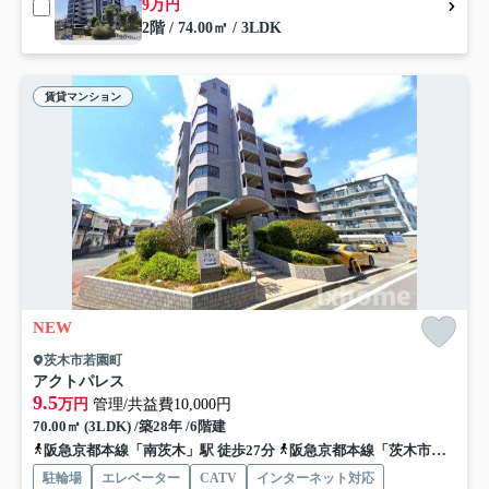
9万円
2階 / 74.00㎡ / 3LDK
賃貸マンション
NEW
茨木市若園町
アクトパレス
9.5
万円
管理/共益費10,000円
70.00㎡ (3LDK) /築28年 /6階建
阪急京都本線「南茨木」駅 徒歩27分
阪急京都本線「茨木市」駅 徒歩28分
駐輪場
エレベーター
CATV
インターネット対応