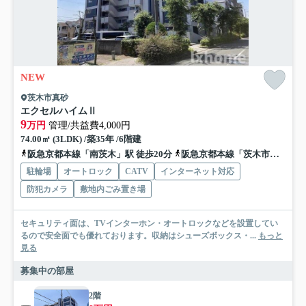
NEW
茨木市真砂
エクセルハイムⅡ
9
万円
管理/共益費4,000円
74.00㎡ (3LDK) /築35年 /6階建
阪急京都本線「南茨木」駅 徒歩20分
阪急京都本線「茨木市」駅 徒歩33分
駐輪場
オートロック
CATV
インターネット対応
防犯カメラ
敷地内ごみ置き場
セキュリティ面は、TVインターホン・オートロックなどを設置してい
るので安全面でも優れております。収納はシューズボックス・...
もっと
見る
募集中の部屋
2階