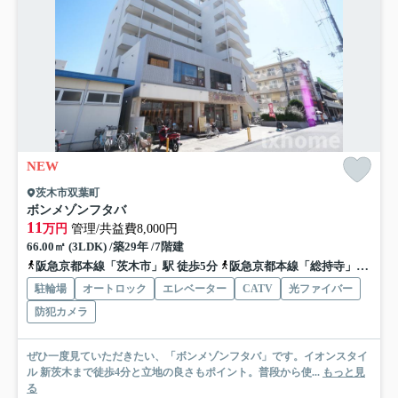
NEW
茨木市双葉町
ボンメゾンフタバ
11
万円
管理/共益費8,000円
66.00㎡ (3LDK) /築29年 /7階建
阪急京都本線「茨木市」駅 徒歩5分
阪急京都本線「総持寺」駅 徒歩15分
駐輪場
オートロック
エレベーター
CATV
光ファイバー
防犯カメラ
ぜひ一度見ていただきたい、「ボンメゾンフタバ」です。イオンスタイ
ル 新茨木まで徒歩4分と立地の良さもポイント。普段から使...
もっと見
る