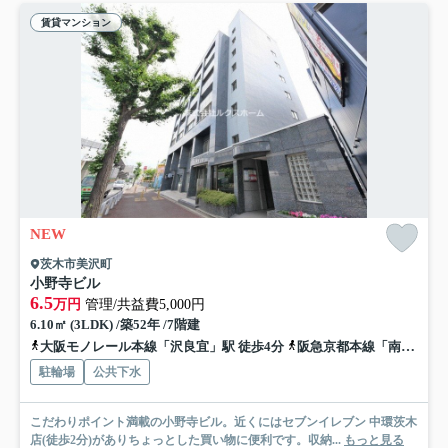
賃貸マンション
NEW
茨木市美沢町
小野寺ビル
6.5
万円
管理/共益費5,000円
6.10㎡ (3LDK) /築52年 /7階建
大阪モノレール本線「沢良宜」駅 徒歩4分
阪急京都本線「南茨木」駅 徒歩12分
駐輪場
公共下水
こだわりポイント満載の小野寺ビル。近くにはセブンイレブン 中環茨木
店(徒歩2分)がありちょっとした買い物に便利です。収納...
もっと見る