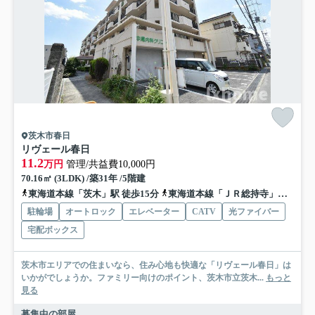
茨木市春日
リヴェール春日
11.2
万円
管理/共益費10,000円
70.16㎡ (3LDK) /築31年 /5階建
東海道本線「茨木」駅 徒歩15分
東海道本線「ＪＲ総持寺」駅 徒歩17分
駐輪場
オートロック
エレベーター
CATV
光ファイバー
宅配ボックス
茨木市エリアでの住まいなら、住み心地も快適な「リヴェール春日」は
いかがでしょうか。ファミリー向けのポイント、茨木市立茨木...
もっと
見る
募集中の部屋