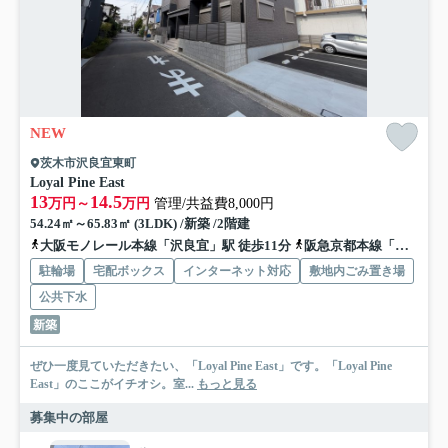
NEW
茨木市沢良宜東町
Loyal Pine East
13
14.5
万円～
万円
管理/共益費8,000円
54.24㎡～65.83㎡ (3LDK) /新築 /2階建
大阪モノレール本線「沢良宜」駅 徒歩11分
阪急京都本線「南茨木」駅 徒歩14分
駐輪場
宅配ボックス
インターネット対応
敷地内ごみ置き場
公共下水
新築
ぜひ一度見ていただきたい、「Loyal Pine East」です。「Loyal Pine
East」のここがイチオシ。室...
もっと見る
募集中の部屋