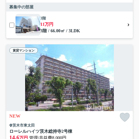
募集中の部屋
3階
11万円
3階 / 66.00㎡ / 3LDK
賃貸マンション
NEW
茨木市東太田
ローレルハイツ茨木総持寺2号棟
14.6
万円
管理/共益費8,000円