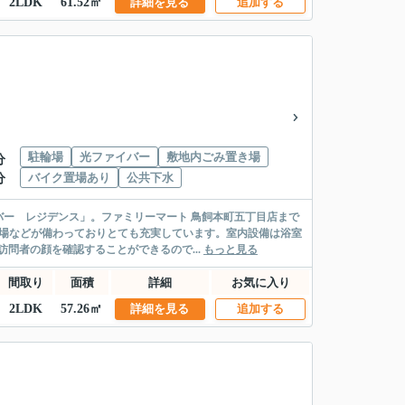
2LDK
61.52㎡
詳細を見る
追加する
駐輪場
光ファイバー
敷地内ごみ置き場
分
バイク置場あり
公共下水
分
ー レジデンス」。ファミリーマート 鳥飼本町五丁目店まで
置場などが備わっておりとても充実しています。室内設備は浴室
問者の顔を確認することができるので...
もっと見る
間取り
面積
詳細
お気に入り
2LDK
57.26㎡
詳細を見る
追加する