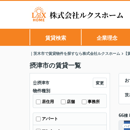
賃貸検索
企業理念
｜茨木市で賃貸物件を探すなら株式会社ルクスホーム
【
摂津市の賃貸一覧
お
摂津市
変更
物件種別
茨
居住用
店舗
事務所
66
棟
アパート
ハイ