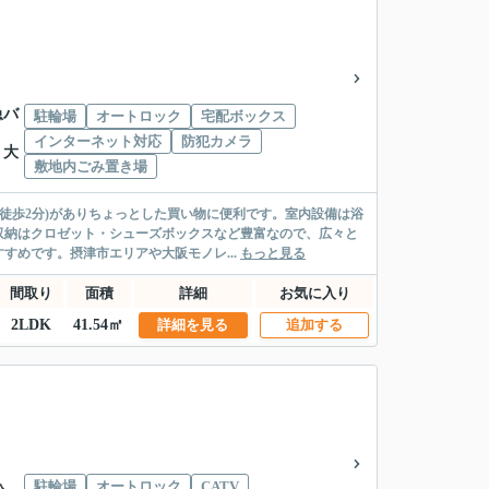
急バ
駐輪場
オートロック
宅配ボックス
インターネット対応
防犯カメラ
 大
敷地内ごみ置き場
徒歩2分)がありちょっとした買い物に便利です。室内設備は浴
収納はクロゼット・シューズボックスなど豊富なので、広々と
めです。摂津市エリアや大阪モノレ...
もっと見る
間取り
面積
詳細
お気に入り
2LDK
41.54㎡
詳細を見る
追加する
駐輪場
オートロック
CATV