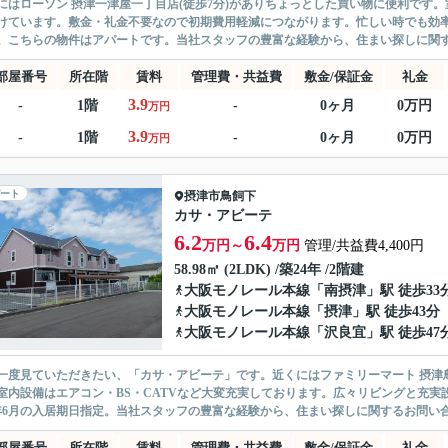
にはローソン 摂津一津屋一丁目店(徒歩7分)がありちょっとした買い物に便利です
けています。敷金・礼金不要なので初期費用軽減につながります。忙しい時でも効
。こちらの物件はアパートです。当社スタッフの豊富な経験から、住まい探しに関する
部屋番号
所在階
賃料
管理費・共益費
敷金/保証金
礼金
3.9
-
1階
-
0ヶ月
0万円
万円
3.9
-
1階
-
0ヶ月
0万円
万円
ート
摂津市
鳥飼下
カサ・アビーテ
6.2
6.4
万円～
万円
管理/共益費4,400円
58.98㎡ (2LDK) /築24年 /2階建
大阪モノレール本線
「
南摂津
」駅 徒歩33
大阪モノレール本線
「
摂津
」駅 徒歩43分
大阪モノレール本線
「
沢良宜
」駅 徒歩47
一度見ていただきたい、「カサ・アビーテ」です。近くにはファミリーマート 摂津鳥
室内設備はエアコン・BS・CATVなど大変充実しております。広々リビングと充実
年6月の入居期日指定。当社スタッフの豊富な経験から、住まい探しに関するお問い合
部屋番号
所在階
賃料
管理費・共益費
敷金/保証金
礼金