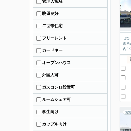
管理人常駐
眺望良好
二世帯住宅
フリーレント
ぜひ
面所
内ご
カードキー
オープンハウス
外国人可
ガスコンロ設置可
ルームシェア可
学生向け
賃貸
カップル向け