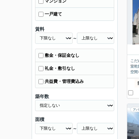
マンション
一戸建て
賃料
～
敷金・保証金なし
こだ
室乾
礼金・敷引なし
空間
共益費・管理費込み
築年数
アパ
面積
～