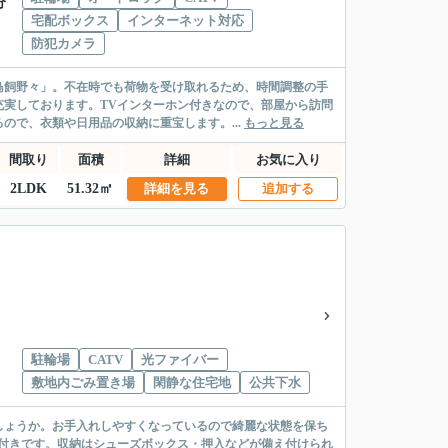
分
宅配ボックス
インターネット対応
防犯カメラ
鳥飼野々」。不在時でも荷物を受け取れるため、時間調整の手
実しております。TVインターホン付きなので、部屋から訪問
ので、衣類や日用品の収納に重宝します。...
もっと見る
間取り
面積
詳細
お気に入り
2LDK
51.32㎡
詳細を見る
追加する
駐輪場
CATV
光ファイバー
敷地内ごみ置き場
閑静な住宅地
公共下水
しょうか。お手入れしやすくなっているので綺麗な状態を保ち
付きです。収納はシューズボックス・押入などが備え付けられ