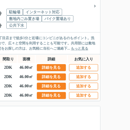
駐輪場
インターネット対応
分
敷地内ごみ置き場
バイク置場あり
公共下水
分
丁目店まで徒歩3分と近場にコンビニがあるのもポイント。洗
ので、広々と空間を利用することも可能です。共用部には敷地
をお探しの方は、お気軽に当社へご連絡下...
もっと見る
間取り
面積
詳細
お気に入り
2DK
46.00㎡
詳細を見る
追加する
2DK
46.00㎡
詳細を見る
追加する
2DK
46.00㎡
詳細を見る
追加する
2DK
46.00㎡
詳細を見る
追加する