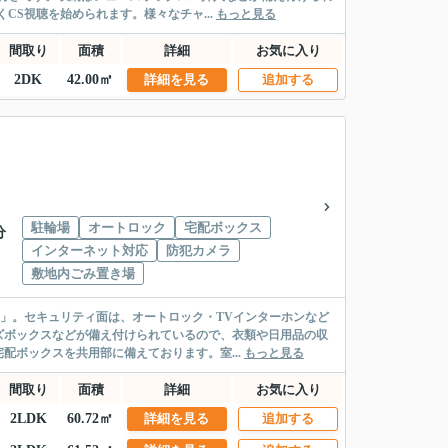
CS視聴を始められます。様々なチャ...
もっと見る
間取り
面積
詳細
お気に入り
2DK
42.00㎡
詳細を見る
追加する
駐輪場
オートロック
宅配ボックス
分
インターネット対応
防犯カメラ
敷地内ごみ置き場
」。セキュリティ面は、オートロック・TVインターホンなど
ズボックスなどが備え付けられているので、衣類や日用品の収
配ボックスを共用部に備えております。室...
もっと見る
間取り
面積
詳細
お気に入り
2LDK
60.72㎡
詳細を見る
追加する