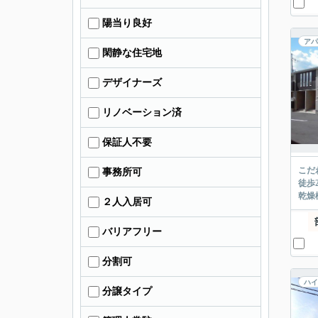
陽当り良好
アパ
閑静な住宅地
デザイナーズ
リノベーション済
保証人不要
こだ
事務所可
徒歩
乾燥
２人入居可
バリアフリー
分割可
ハイ
分譲タイプ