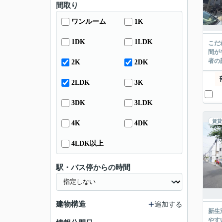
間取り
ワンルーム
1K
1DK
1LDK
こだ
間が
者の
2K
2DK
2LDK
3K
3DK
3LDK
賃貸
4K
4DK
4LDK以上
駅・バス停からの時間
建物構造
追加する
新生
やす