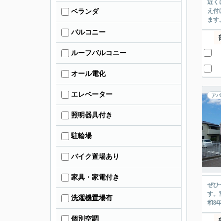
近く
え付
ベランダ
ます
バルコニー
ルーフバルコニー
オール電化
エレベーター
アパ
照明器具付き
駐輪場
バイク置場あり
家具・家電付き
ぜひ
す。
洗濯機置場有
和8
個別空調