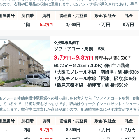
るので、衣類や日用品の収納に重宝します。CSアンテナ等が導入されてあり、手早く
部屋番号
所在階
賃料
管理費・共益費
敷金/保証金
礼金
6.2
-
1階
3,000円
0万円
0万円
万円
ート
摂津市
鳥飼下
ソフィアコート鳥飼 B棟
9.7
9.8
万円～
万円
管理/共益費8,500円
60.72㎡～61.52㎡ (2LDK) /築8年 /3階建
大阪モノレール本線
「
南摂津
」駅 徒歩30
大阪モノレール本線
「
摂津
」駅 徒歩46分
阪急京都本線
「
摂津市
」駅 徒歩56分
モノレール本線南摂津駅周辺への引っ越しをお考えなら「ソフィアコート鳥飼 B棟
しているので、防犯対策もばっちりです。収納はウォークインクロゼット・シュー
重宝します。留守中に注文した商品が届くので、配送時間を気にせず注文ができる宅
部屋番号
所在階
賃料
管理費・共益費
敷金/保証金
礼金
9.7
-
2階
8,500円
0万円
9.7万円
万円