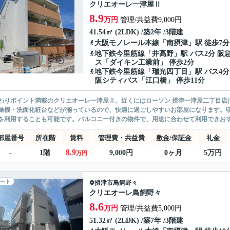
クリエオーレ一津屋Ⅱ
8.9
万円
管理/共益費9,000円
41.54㎡ (2LDK) /築2年 /3階建
大阪モノレール本線
「
南摂津
」駅 徒歩7分
地下鉄今里筋線
「
井高野
」駅 バス2分 阪
ス「ダイキン工業前」 停歩2分
地下鉄今里筋線
「
瑞光四丁目
」駅 バス4分
阪シティバス「江口橋」 停歩11分
わりポイント満載のクリエオーレ一津屋Ⅱ。近くにはローソン 摂津一津屋二丁目店(
燥機・洗面化粧台などが揃っているので、快適に過ごしやすいお部屋になります。
を利用することも可能です。バルコニー付きの物件で、用途に合わせて利用できおすす
部屋番号
所在階
賃料
管理費・共益費
敷金/保証金
礼金
8.9
-
1階
9,000円
0ヶ月
5万円
万円
ート
摂津市
鳥飼野々
クリエオーレ鳥飼野々
8.6
万円
管理/共益費5,000円
51.32㎡ (2LDK) /築7年 /3階建