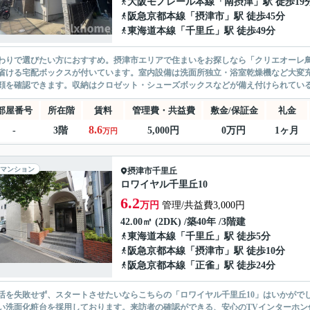
大阪モノレール本線
「
南摂津
」駅 徒歩19
阪急京都本線
「
摂津市
」駅 徒歩45分
東海道本線
「
千里丘
」駅 徒歩49分
わりで選びたい方におすすめ。摂津市エリアで住まいをお探しなら「クリエオーレ
省ける宅配ボックスが付いています。室内設備は洗面所独立・浴室乾燥機など大変充
顔を確認できます。収納はクロゼット・シューズボックスなどが備え付けられている
部屋番号
所在階
賃料
管理費・共益費
敷金/保証金
礼金
8.6
-
3階
5,000円
0万円
1ヶ月
万円
マンション
摂津市
千里丘
ロワイヤル千里丘10
6.2
万円
管理/共益費3,000円
42.00㎡ (2DK) /築40年 /3階建
東海道本線
「
千里丘
」駅 徒歩5分
阪急京都本線
「
摂津市
」駅 徒歩10分
阪急京都本線
「
正雀
」駅 徒歩24分
活を失敗せず、スタートさせたいならこちらの「ロワイヤル千里丘10」はいかがで
い洗面化粧台を採用しております。来訪者の確認ができる、安心のTVインターホン