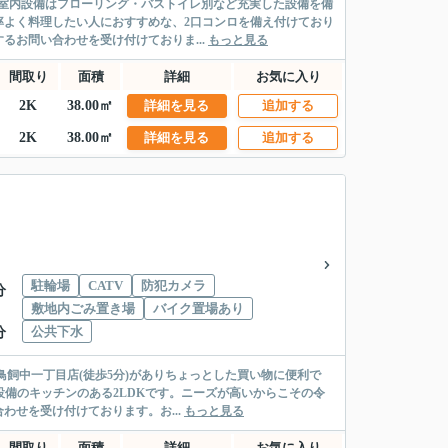
。室内設備はフローリング・バストイレ別など充実した設備を備
率よく料理したい人におすすめな、2口コンロを備え付けており
お問い合わせを受け付けておりま...
もっと見る
間取り
面積
詳細
お気に入り
2K
38.00㎡
詳細を見る
追加する
2K
38.00㎡
詳細を見る
追加する
駐輪場
CATV
防犯カメラ
分
敷地内ごみ置き場
バイク置場あり
公共下水
分
飼中一丁目店(徒歩5分)がありちょっとした買い物に便利で
設備のキッチンのある2LDKです。ニーズが高いからこその令
わせを受け付けております。お...
もっと見る
間取り
面積
詳細
お気に入り