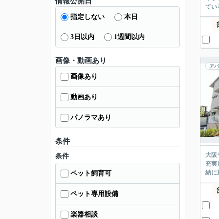
情報公開日
てい
指定しない
本日
3日以内
1週間以内
画像・動画あり
アパ
画像あり
動画あり
パノラマあり
条件
大阪
条件
充実
納に
ペット飼育可
ペット専用設備
楽器相談