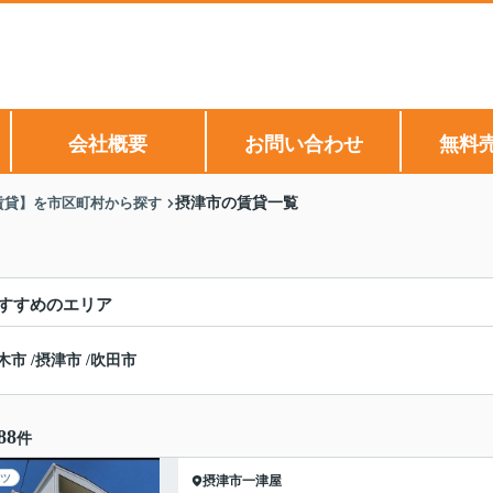
会社概要
お問い合わせ
無料
賃貸】を市区町村から探す
摂津市の賃貸一覧
すすめのエリア
木市
/
摂津市
/
吹田市
88
件
ツ
摂津市
一津屋