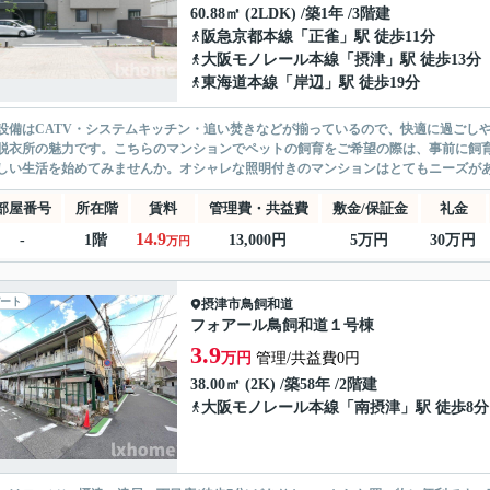
60.88㎡ (2LDK) /築1年 /3階建
阪急京都本線
「
正雀
」駅 徒歩11分
大阪モノレール本線
「
摂津
」駅 徒歩13分
東海道本線
「
岸辺
」駅 徒歩19分
設備はCATV・システムキッチン・追い焚きなどが揃っているので、快適に過ごし
脱衣所の魅力です。こちらのマンションでペットの飼育をご希望の際は、事前に飼
しい生活を始めてみませんか。オシャレな照明付きのマンションはとてもニーズがあ
部屋番号
所在階
賃料
管理費・共益費
敷金/保証金
礼金
14.9
-
1階
13,000円
5万円
30万円
万円
ート
摂津市
鳥飼和道
フォアール鳥飼和道１号棟
3.9
万円
管理/共益費0円
38.00㎡ (2K) /築58年 /2階建
大阪モノレール本線
「
南摂津
」駅 徒歩8分