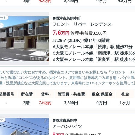
9.8
-
3階
8,500円
0ヶ月
9.8万円
万円
ート
摂津市
鳥飼本町
フロント リバー レジデンス
7.6
万円
管理/共益費3,500円
57.26㎡ (2LDK) /築14年 /2階建
大阪モノレール本線
「
摂津
」駅 徒歩27分
大阪モノレール本線
「
南摂津
」駅 徒歩36
大阪モノレール本線
「
沢良宜
」駅 徒歩40
わりで選びたい方におすすめ。摂津市エリアで住まいをお探しなら「フロント リバ
2分と近場にコンビニがあるのもポイント。共用部には敷地内ごみ置き場・バイク
機・洗面所独立など大変充実しております。来客時にはTVインターホンを使用して訪
部屋番号
所在階
賃料
管理費・共益費
敷金/保証金
礼金
7.6
-
2階
3,500円
0万円
1ヶ月
万円
ツ
摂津市
鳥飼中
アーバンハイツ
5