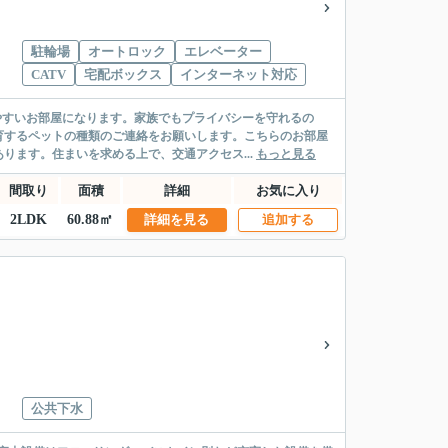
駐輪場
オートロック
エレベーター
CATV
宅配ボックス
インターネット対応
やすいお部屋になります。家族でもプライバシーを守れるの
育するペットの種類のご連絡をお願いします。こちらのお部屋
ります。住まいを求める上で、交通アクセス...
もっと見る
間取り
面積
詳細
お気に入り
2LDK
60.88㎡
詳細を見る
追加する
公共下水