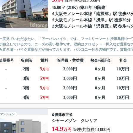
万円
管理/共益費3,000円
46.00㎡ (2DK) /築38年 /4階建
大阪モノレール本線
「
南摂津
」駅 徒歩35
大阪モノレール本線
「
摂津
」駅 徒歩39分
大阪モノレール本線
「
沢良宜
」駅 徒歩47
一度見ていただきたい、「アーバンハイツ」です。ファミリーマート 摂津鳥飼中一
が独立しているので、ニーズの高い物件です。収納はクロゼット・押入など豊富な
み置き場・バイク置場などが揃っております。バルコニー付きの物件です。賃貸住宅
部屋番号
所在階
賃料
管理費・共益費
敷金/保証金
礼金
5
-
2階
3,000円
0ヶ月
10万円
万円
5
-
3階
3,000円
0ヶ月
10万円
万円
5
-
3階
3,000円
0ヶ月
10万円
万円
5
-
4階
3,000円
0ヶ月
10万円
万円
マンション
摂津市
正雀
シャーメゾン クレリア
14.9
万円
管理/共益費13,000円