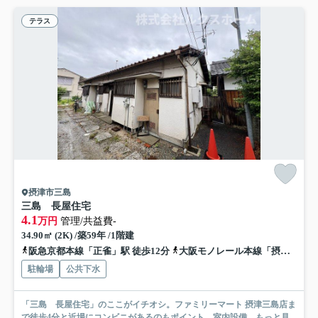
テラス
摂津市三島
三島 長屋住宅
4.1
万円
管理/共益費-
34.90㎡ (2K) /築59年 /1階建
阪急京都本線「正雀」駅 徒歩12分
大阪モノレール本線「摂津」駅 徒歩13分
駐輪場
公共下水
「三島 長屋住宅」のここがイチオシ。ファミリーマート 摂津三島店ま
で徒歩4分と近場にコンビニがあるのもポイント。室内設備...
もっと見