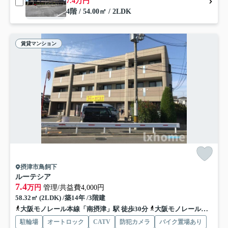
7.4万円
4階 / 54.00㎡ / 2LDK
賃貸マンション
摂津市鳥飼下
ルーテシア
7.4
万円
管理/共益費4,000円
58.32㎡ (2LDK) /築14年 /3階建
大阪モノレール本線「南摂津」駅 徒歩30分
大阪モノレール本線「摂津」駅 徒歩46分
駐輪場
オートロック
CATV
防犯カメラ
バイク置場あり