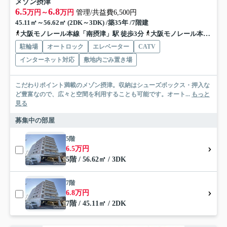
メゾン摂津
6.5
6.8
万円～
万円
管理/共益費6,500円
45.11㎡～56.62㎡ (2DK～3DK) /築35年 /7階建
大阪モノレール本線「南摂津」駅 徒歩3分
大阪モノレール本線「摂津」駅 徒歩24分
駐輪場
オートロック
エレベーター
CATV
インターネット対応
敷地内ごみ置き場
こだわりポイント満載のメゾン摂津。収納はシューズボックス・押入な
ど豊富なので、広々と空間を利用することも可能です。オート...
もっと
見る
募集中の部屋
5階
6.5万円
5階 / 56.62㎡ / 3DK
7階
6.8万円
7階 / 45.11㎡ / 2DK