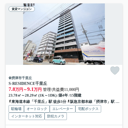
賃貸マンション
摂津市千里丘
S-RESIDENCE千里丘
7.8
9.1
万円～
万円
管理/共益費11,000円
23.78㎡～28.29㎡ (1K～1DK) /築4年 /15階建
東海道本線「千里丘」駅 徒歩3分
阪急京都本線「摂津市」駅 徒歩14分
駐輪場
オートロック
エレベーター
宅配ボックス
インターネット対応
防犯カメラ