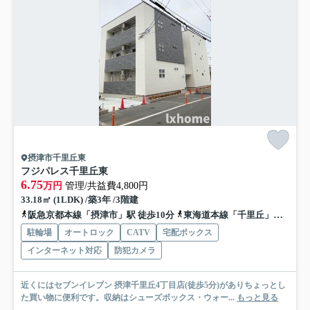
摂津市千里丘東
フジパレス千里丘東
6.75
万円
管理/共益費4,800円
33.18㎡ (1LDK) /築3年 /3階建
阪急京都本線「摂津市」駅 徒歩10分
東海道本線「千里丘」駅 徒歩12分
駐輪場
オートロック
CATV
宅配ボックス
インターネット対応
防犯カメラ
近くにはセブンイレブン 摂津千里丘4丁目店(徒歩5分)がありちょっとし
た買い物に便利です。収納はシューズボックス・ウォー...
もっと見る