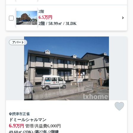
2階
6.5万円
2階 / 58.99㎡ / 3LDK
アパート
摂津市正雀
ドミールシャルマン
6.9
万円
管理/共益費6,000円
49.68㎡ (2DK) /築27年 /2階建