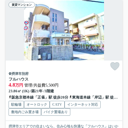
賃貸マンション
摂津市別府
フルハウス
4.8
万円
管理/共益費5,500円
23.86㎡ (1K) /築21年 /3階建
阪急京都本線「正雀」駅 徒歩20分
東海道本線「岸辺」駅 徒歩26分
駐輪場
オートロック
CATV
インターネット対応
敷地内ごみ置き場
バイク置場あり
摂津市エリアでの住まいなら、住み心地も快適な「フルハウス」はいか