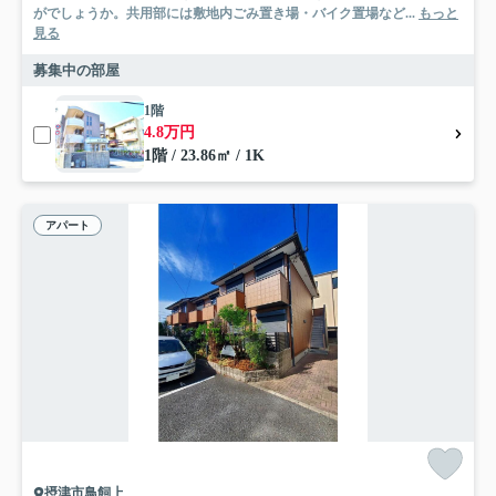
がでしょうか。共用部には敷地内ごみ置き場・バイク置場など...
もっと
見る
募集中の部屋
1階
4.8万円
1階 / 23.86㎡ / 1K
アパート
摂津市鳥飼上