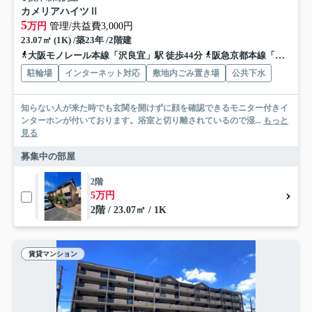
カメリアハイツⅡ
5
万円
管理/共益費3,000円
23.07㎡ (1K) /築23年 /2階建
大阪モノレール本線「沢良宜」駅 徒歩44分
阪急京都本線「南茨木」駅 徒歩47分
駐輪場
インターネット対応
敷地内ごみ置き場
公共下水
知らない人が来た時でも玄関を開けずに顔を確認できるモニター付きイ
ンターホンが付いております。浴室と切り離されているので湿...
もっと
見る
募集中の部屋
2階
5万円
2階 / 23.07㎡ / 1K
賃貸マンション