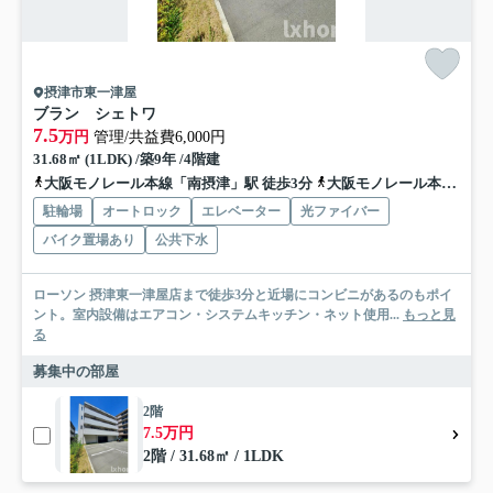
摂津市東一津屋
ブラン シェトワ
7.5
万円
管理/共益費6,000円
31.68㎡ (1LDK) /築9年 /4階建
大阪モノレール本線「南摂津」駅 徒歩3分
大阪モノレール本線「摂津」駅 徒歩23分
駐輪場
オートロック
エレベーター
光ファイバー
バイク置場あり
公共下水
ローソン 摂津東一津屋店まで徒歩3分と近場にコンビニがあるのもポイ
ント。室内設備はエアコン・システムキッチン・ネット使用...
もっと見
る
募集中の部屋
2階
7.5万円
2階 / 31.68㎡ / 1LDK