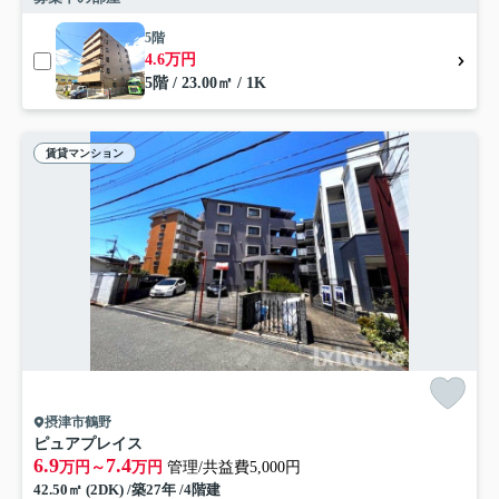
5階
4.6万円
5階 / 23.00㎡ / 1K
賃貸マンション
摂津市鶴野
ピュアプレイス
6.9
7.4
万円～
万円
管理/共益費5,000円
42.50㎡ (2DK) /築27年 /4階建