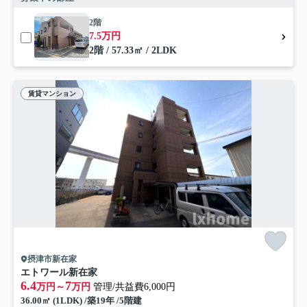
2階
7.5万円
2階 / 57.33㎡ / 2LDK
賃貸マンション
摂津市新在家
エトワール新在家
6.4
7
万円～
万円
管理/共益費6,000円
36.00㎡ (1LDK) /築19年 /5階建