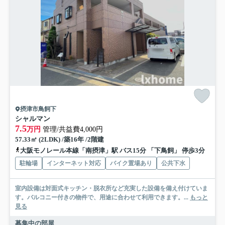
摂津市鳥飼下
シャルマン
7.5
万円
管理/共益費4,000円
57.33㎡ (2LDK) /築16年 /2階建
大阪モノレール本線「南摂津」駅 バス15分 「下鳥飼」 停歩3分
駐輪場
インターネット対応
バイク置場あり
公共下水
室内設備は対面式キッチン・脱衣所など充実した設備を備え付けていま
す。バルコニー付きの物件で、用途に合わせて利用できます。...
もっと
見る
募集中の部屋