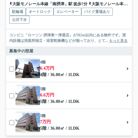
大阪モノレール本線「南摂津」駅 徒歩7分
大阪モノレール本線「摂津」駅 徒歩17分
駐輪場
オートロック
エレベーター
バイク置場あり
公共下水
コンビニ「ローソン 摂津東一津屋店」が382m以内にある物件です。室
内設備は洗面所独立・浴室乾燥機などが揃っており、とて...
もっと見る
募集中の部屋
4階
6.4万円
4階 / 36.00㎡ / 1LDK
5階
6.6万円
5階 / 36.00㎡ / 1LDK
5階
7万円
5階 / 36.00㎡ / 1LDK