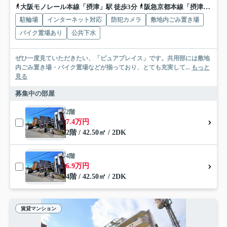
大阪モノレール本線「摂津」駅 徒歩3分
阪急京都本線「摂津市」駅 徒歩19分
駐輪場
インターネット対応
防犯カメラ
敷地内ごみ置き場
バイク置場あり
公共下水
ぜひ一度見ていただきたい、「ピュアプレイス」です。共用部には敷地
内ごみ置き場・バイク置場などが揃っており、とても充実して...
もっと
見る
募集中の部屋
2階
7.4万円
2階 / 42.50㎡ / 2DK
4階
6.9万円
4階 / 42.50㎡ / 2DK
賃貸マンション