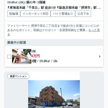
19.00㎡ (1K) /築41年 /3階建
東海道本線「千里丘」駅 徒歩5分
阪急京都本線「摂津市」駅 徒歩12分
駐輪場
インターネット対応
バイク置場あり
公共下水
ファミリーマート 摂津千里丘二丁目店まで徒歩1分と近場にコンビニが
あるのもポイント。収納はクロゼット・全居室収納など豊富...
もっと見
る
募集中の部屋
3階
4万円
3階 / 19.00㎡ / 1K
賃貸マンション