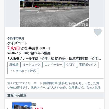
摂津市鶴野
ケイズコート
7.4
万円
管理/共益費8,000円
54.00㎡ (2LDK) /築27年 /5階建
大阪モノレール本線「摂津」駅 徒歩6分
阪急京都本線「摂津市」駅 徒歩19分
駐輪場
オートロック
エレベーター
CATV
宅配ボックス
インターネット対応
近くにはファミリーマート 摂津鶴野店(徒歩4分)がありちょっとした買
い物に便利です。収納スペースが大きいため、生活感ので...
もっと見る
募集中の部屋
4階