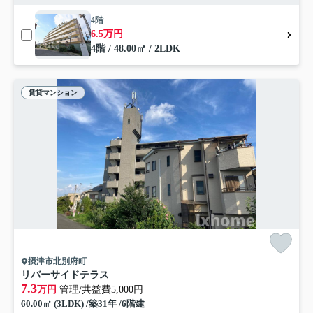
4階
6.5万円
4階 / 48.00㎡ / 2LDK
賃貸マンション
摂津市北別府町
リバーサイドテラス
7.3
万円
管理/共益費5,000円
60.00㎡ (3LDK) /築31年 /6階建