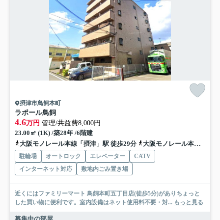
摂津市鳥飼本町
ラポール鳥飼
4.6
万円
管理/共益費8,000円
23.00㎡ (1K) /築28年 /6階建
大阪モノレール本線「摂津」駅 徒歩29分
大阪モノレール本線「南摂津」駅 徒歩38分
駐輪場
オートロック
エレベーター
CATV
インターネット対応
敷地内ごみ置き場
近くにはファミリーマート 鳥飼本町五丁目店(徒歩5分)がありちょっと
した買い物に便利です。室内設備はネット使用料不要・対...
もっと見る
募集中の部屋