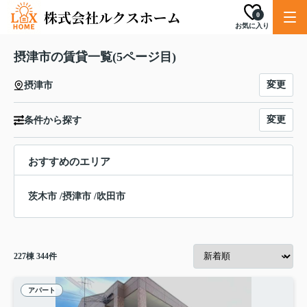
0
お気に入り
摂津市の賃貸一覧(5ページ目)
変更
摂津市
変更
条件から探す
おすすめのエリア
茨木市
/
摂津市
/
吹田市
227
棟
344
件
アパート