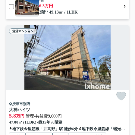
2階
6.3万円
2階 / 49.13㎡ / 1LDK
賃貸マンション
摂津市別府
大神ハイツ
5.8
万円
管理/共益費9,000円
47.00㎡ (1LDK) /築35年 /6階建
地下鉄今里筋線「井高野」駅 徒歩4分
地下鉄今里筋線「瑞光四丁目」駅 徒歩17分