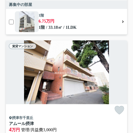
募集中の部屋
1階
6.75万円
1階 / 33.18㎡ / 1LDK
賃貸マンション
摂津市千里丘
アムール摂津
4
万円
管理/共益費3,000円