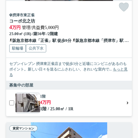
摂津市東正雀
コーポ北之坊
4
万円
管理/共益費5,000円
25.00㎡ (1R) /築56年 /2階建
阪急京都本線「正雀」駅 徒歩9分
阪急京都本線「摂津市」駅 徒歩15分
駐輪場
公共下水
セブンイレブン 摂津東正雀店まで徒歩3分と近場にコンビニがあるのも
ポイント。新しい日々を送るにふさわしい、きれいな室内で...
もっと見
る
募集中の部屋
1階
4万円
1階 / 25.00㎡ / 1R
賃貸マンション