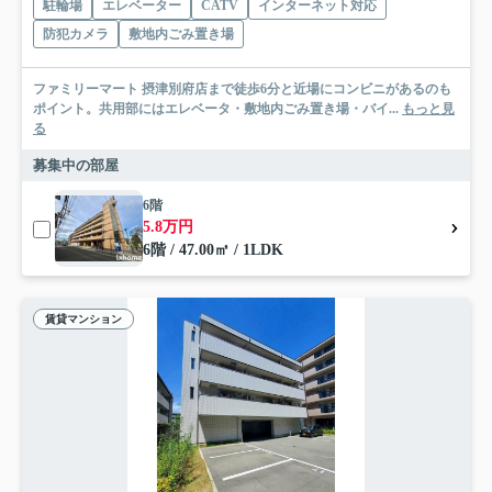
駐輪場
エレベーター
CATV
インターネット対応
防犯カメラ
敷地内ごみ置き場
ファミリーマート 摂津別府店まで徒歩6分と近場にコンビニがあるのも
ポイント。共用部にはエレベータ・敷地内ごみ置き場・バイ...
もっと見
る
募集中の部屋
6階
5.8万円
6階 / 47.00㎡ / 1LDK
賃貸マンション