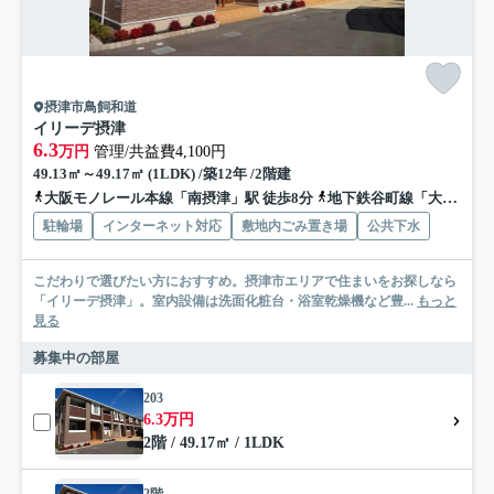
摂津市鳥飼和道
イリーデ摂津
6.3
万円
管理/共益費4,100円
49.13㎡～49.17㎡ (1LDK) /築12年 /2階建
大阪モノレール本線「南摂津」駅 徒歩8分
地下鉄谷町線「大日」駅 徒歩25分
駐輪場
インターネット対応
敷地内ごみ置き場
公共下水
こだわりで選びたい方におすすめ。摂津市エリアで住まいをお探しなら
「イリーデ摂津」。室内設備は洗面化粧台・浴室乾燥機など豊...
もっと
見る
募集中の部屋
203
6.3万円
2階 / 49.17㎡ / 1LDK