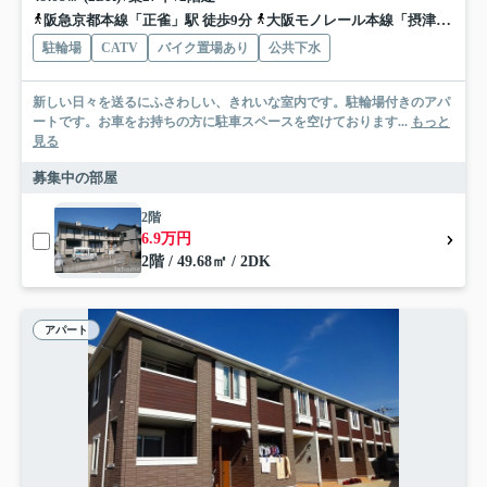
阪急京都本線「正雀」駅 徒歩9分
大阪モノレール本線「摂津」駅 徒歩15分
駐輪場
CATV
バイク置場あり
公共下水
新しい日々を送るにふさわしい、きれいな室内です。駐輪場付きのアパ
ートです。お車をお持ちの方に駐車スペースを空けております...
もっと
見る
募集中の部屋
2階
6.9万円
2階 / 49.68㎡ / 2DK
アパート