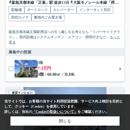
阪急京都本線「正雀」駅 徒歩15分
大阪モノレール本線「摂津」駅 徒歩24分
駐輪場
オートロック
エレベーター
インターネット対応
防犯カメラ
敷地内ごみ置き場
阪急京都本線正雀駅周辺への引っ越しをお考えなら「リバーサイドテラ
ス」。室内設備はシステムキッチン・エアコン・照明付きなど...
もっと
見る
募集中の部屋
3階
7.3万円
3階 / 60.00㎡ / 3LDK
賃貸マンション
当サイトでは、お客様の当サイト利用状況把握、サービス向上検討を目的と
して、クッキー（Cookie）を使用しています。
詳しくは、当社の
「Cookieの取扱いについて」
をご確認ください。
閉じる