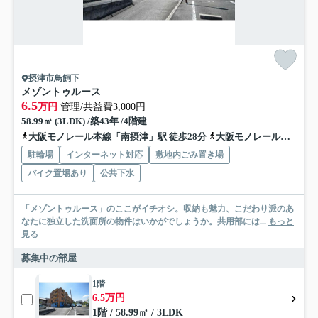
摂津市鳥飼下
メゾントゥルース
6.5
万円
管理/共益費3,000円
58.99㎡ (3LDK) /築43年 /4階建
大阪モノレール本線「南摂津」駅 徒歩28分
大阪モノレール本線「摂津」駅 徒歩44分
駐輪場
インターネット対応
敷地内ごみ置き場
バイク置場あり
公共下水
「メゾントゥルース」のここがイチオシ。収納も魅力、こだわり派のあ
なたに独立した洗面所の物件はいかがでしょうか。共用部には...
もっと
見る
募集中の部屋
1階
6.5万円
1階 / 58.99㎡ / 3LDK