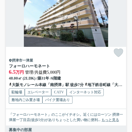
摂津市一津屋
フォーロハーモネート
6.5
万円
管理/共益費5,000円
48.00㎡ (2LDK) /築31年 /6階建
大阪モノレール本線「南摂津」駅 徒歩7分
地下鉄谷町線「大日」駅 徒歩25分
駐輪場
エレベーター
CATV
インターネット対応
敷地内ごみ置き場
バイク置場あり
「フォーロハーモネート」のここがイチオシ。近くにはローソン 摂津一
津屋一丁目店(徒歩5分)がありちょっとした買い物に便利...
もっと見る
募集中の部屋