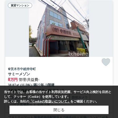
賃貸マンション
茨木市中総持寺町
サミーメゾン
8
万円
管理/共益費-
38.07㎡ (1LDK) /築27年 /3階建
阪急京都本線「総持寺」駅 徒歩4分
当サイトでは、お客様の当サイト利用状況把握、サービス向上検討を目的と
して、クッキー（Cookie）を使用しています。
駐輪場
オートロック
宅配ボックス
防犯カメラ
詳しくは、当社の
「Cookieの取扱いについて」
をご確認ください。
バイク置場あり
公共下水
閉じる
ファミリーマート 阪急総持寺駅前店まで徒歩4分と近場にコンビニがあ