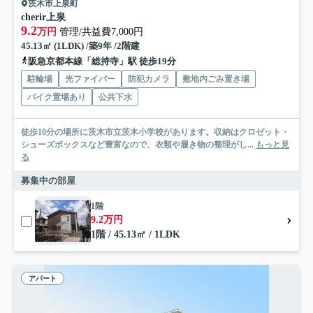
茨木市上泉町
cherir上泉
9.2
万円
管理/共益費7,000円
45.13㎡ (1LDK) /築9年 /2階建
阪急京都本線「総持寺」駅 徒歩19分
駐輪場
光ファイバー
防犯カメラ
敷地内ごみ置き場
バイク置場あり
公共下水
徒歩10分の場所に茨木市立茨木小学校があります。収納はクロゼット・
シューズボックスなど豊富なので、衣類や履き物の整理がし...
もっと見
る
募集中の部屋
1階
9.2万円
1階 / 45.13㎡ / 1LDK
アパート