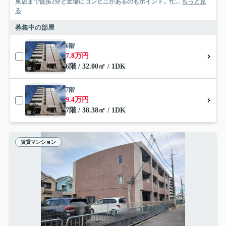
東店まで徒歩2分と近場にコンビニがあるのもポイント。忙...
もっと見
る
募集中の部屋
6階
7.8万円
6階 / 32.00㎡ / 1DK
7階
9.4万円
7階 / 38.38㎡ / 1DK
賃貸マンション