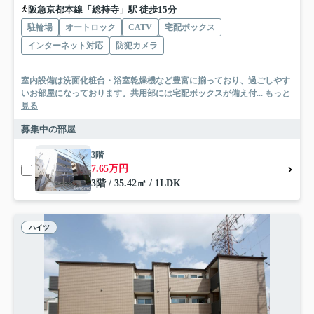
阪急京都本線「総持寺」駅 徒歩15分
駐輪場
オートロック
CATV
宅配ボックス
インターネット対応
防犯カメラ
室内設備は洗面化粧台・浴室乾燥機など豊富に揃っており、過ごしやす
いお部屋になっております。共用部には宅配ボックスが備え付...
もっと
見る
募集中の部屋
3階
7.65万円
3階 / 35.42㎡ / 1LDK
ハイツ