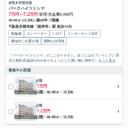
茨木市西河原
パークハイツミシマ
7
7.2
万円～
万円
管理/共益費6,000円
46.00㎡ (1LDK) /築48年 /7階建
阪急京都本線「総持寺」駅 徒歩10分
駐輪場
エレベーター
CATV
インターネット対応
敷地内ごみ置き場
閑静な住宅地
「パークハイツミシマ」のここがイチオシ。近くにはセブンイレブン 茨
木三島町店(徒歩6分)がありちょっとした買い物に便利で...
もっと見る
募集中の部屋
1階
7万円
1階 / 46.00㎡ / 1LDK
5階
7.2万円
5階 / 46.00㎡ / 1LDK