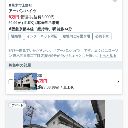
茨木市上野町
アーバンハイツ
6
万円
管理/共益費3,000円
39.00㎡ (1LDK) /築20年 /3階建
阪急京都本線「総持寺」駅 徒歩34分
駐輪場
インターネット対応
敷地内ごみ置き場
公共下水
ぜひ一度見ていただきたい、「アーバンハイツ」です。近くにはローソ
ン 茨木五日市二丁目店(徒歩5分)がありちょっとした買い...
もっと見る
募集中の部屋
2階
6万円
2階 / 39.00㎡ / 1LDK
アパート