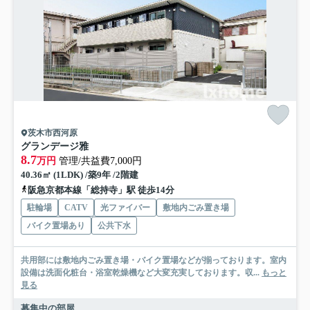
茨木市西河原
グランデージ雅
8.7
万円
管理/共益費7,000円
40.36㎡ (1LDK) /築9年 /2階建
阪急京都本線「総持寺」駅 徒歩14分
駐輪場
CATV
光ファイバー
敷地内ごみ置き場
バイク置場あり
公共下水
共用部には敷地内ごみ置き場・バイク置場などが揃っております。室内
設備は洗面化粧台・浴室乾燥機など大変充実しております。収...
もっと
見る
募集中の部屋