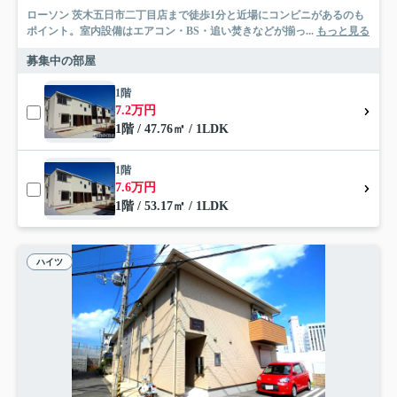
ローソン 茨木五日市二丁目店まで徒歩1分と近場にコンビニがあるのも
ポイント。室内設備はエアコン・BS・追い焚きなどが揃っ...
もっと見る
募集中の部屋
1階
7.2万円
1階 / 47.76㎡ / 1LDK
1階
7.6万円
1階 / 53.17㎡ / 1LDK
ハイツ