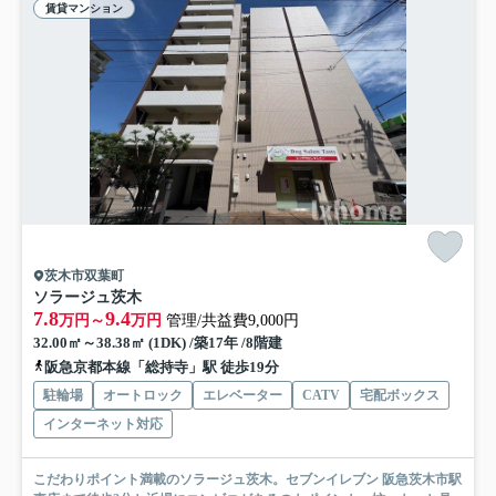
賃貸マンション
茨木市双葉町
ソラージュ茨木
7.8
9.4
万円～
万円
管理/共益費9,000円
32.00㎡～38.38㎡ (1DK) /築17年 /8階建
阪急京都本線「総持寺」駅 徒歩19分
駐輪場
オートロック
エレベーター
CATV
宅配ボックス
インターネット対応
こだわりポイント満載のソラージュ茨木。セブンイレブン 阪急茨木市駅