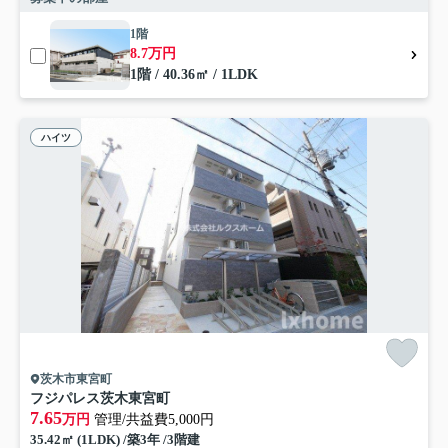
1階
8.7万円
1階 / 40.36㎡ / 1LDK
ハイツ
茨木市東宮町
フジパレス茨木東宮町
7.65
万円
管理/共益費5,000円
35.42㎡ (1LDK) /築3年 /3階建