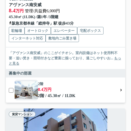
アヴァンス南安威
8.4
万円
管理/共益費6,000円
45.30㎡ (1LDK) /築1年 /3階建
阪急京都本線「総持寺」駅 徒歩43分
駐輪場
オートロック
エレベーター
宅配ボックス
インターネット対応
敷地内ごみ置き場
「アヴァンス南安威」のここがイチオシ。室内設備はネット使用料不
要・追い焚き・照明付きなど豊富に揃っており、過ごしやすいお...
もっ
と見る
募集中の部屋
2階
8.4万円
2階 / 45.30㎡ / 1LDK
賃貸マンション