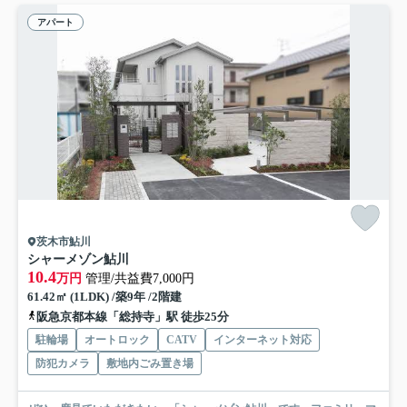
アパート
茨木市鮎川
シャーメゾン鮎川
10.4
万円
管理/共益費7,000円
61.42㎡ (1LDK) /築9年 /2階建
阪急京都本線「総持寺」駅 徒歩25分
駐輪場
オートロック
CATV
インターネット対応
防犯カメラ
敷地内ごみ置き場