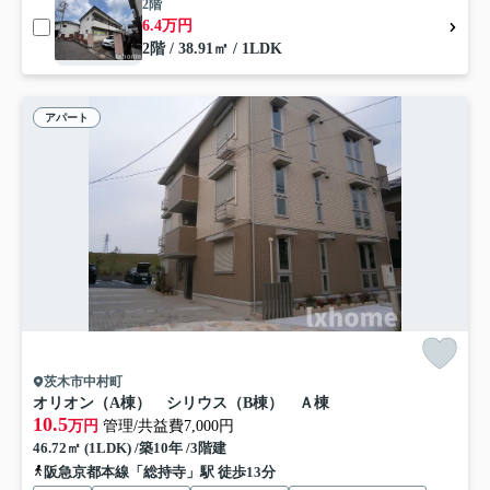
2階
6.4万円
2階 / 38.91㎡ / 1LDK
アパート
茨木市中村町
オリオン（A棟） シリウス（B棟） Ａ棟
10.5
万円
管理/共益費7,000円
46.72㎡ (1LDK) /築10年 /3階建
阪急京都本線「総持寺」駅 徒歩13分