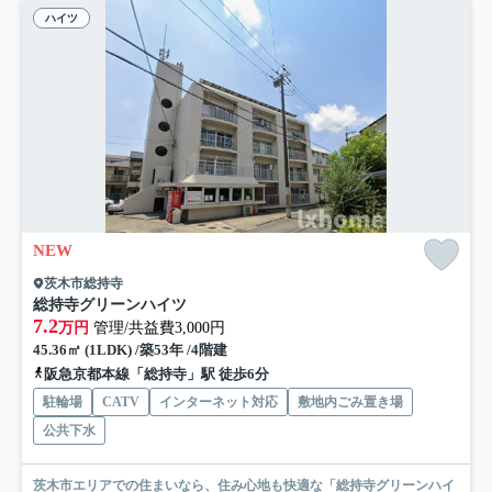
ハイツ
NEW
茨木市総持寺
総持寺グリーンハイツ
7.2
万円
管理/共益費3,000円
45.36㎡ (1LDK) /築53年 /4階建
阪急京都本線「総持寺」駅 徒歩6分
駐輪場
CATV
インターネット対応
敷地内ごみ置き場
公共下水
茨木市エリアでの住まいなら、住み心地も快適な「総持寺グリーンハイ