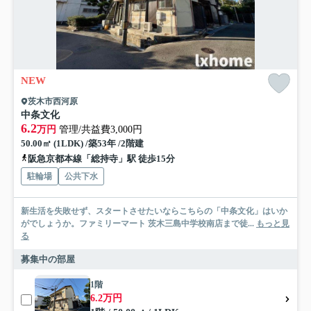
NEW
茨木市西河原
中条文化
6.2
万円
管理/共益費3,000円
50.00㎡ (1LDK) /築53年 /2階建
阪急京都本線「総持寺」駅 徒歩15分
駐輪場
公共下水
新生活を失敗せず、スタートさせたいならこちらの「中条文化」はいか
がでしょうか。ファミリーマート 茨木三島中学校南店まで徒...
もっと見
る
募集中の部屋
1階
6.2万円