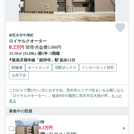
茨木市中津町
ロイヤルクオーター
8.2
万円
管理/共益費5,000円
32.16㎡ (1LDK) /築5年 /3階建
阪急京都本線「総持寺」駅 徒歩22分
駐輪場
オートロック
宅配ボックス
インターネット対応
公共下水
こだわりで選びたい方におすすめ。茨木市エリアで住まいをお探しなら
「ロイヤルクオーター」。徒歩8分の場所に茨木市立大池小学...
もっと
見る
募集中の部屋
2階
8.2万円