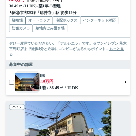
36.49㎡ (1LDK) /築1年 /3階建
阪急京都本線「総持寺」駅 徒歩12分
駐輪場
オートロック
宅配ボックス
インターネット対応
防犯カメラ
敷地内ごみ置き場
ぜひ一度見ていただきたい、「アルシエラ」です。セブンイレブン 茨木
三島町店まで徒歩4分と近場にコンビニがあるのもポイント...
もっと見
る
募集中の部屋
1階
8.9万円
1階 / 36.49㎡ / 1LDK
ハイツ