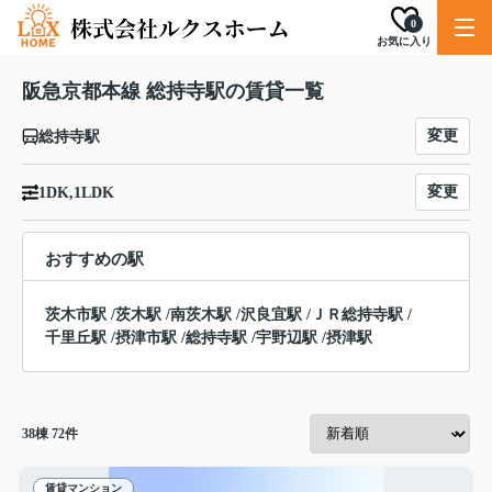
0
お気に入り
阪急京都本線 総持寺駅の賃貸一覧
変更
総持寺駅
変更
1DK,1LDK
おすすめの駅
茨木市駅
/
茨木駅
/
南茨木駅
/
沢良宜駅
/
ＪＲ総持寺駅
/
千里丘駅
/
摂津市駅
/
総持寺駅
/
宇野辺駅
/
摂津駅
38
棟
72
件
賃貸マンション