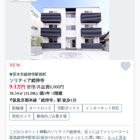
NEW
茨木市総持寺駅前町
ソリティア総持寺
9.1
万円
管理/共益費6,000円
36.54㎡ (1LDK) /築3年 /3階建
阪急京都本線「総持寺」駅 徒歩1分
駐輪場
オートロック
宅配ボックス
インターネット対応
防犯カメラ
敷地内ごみ置き場
こだわりポイント満載のソリティア総持寺。近くにはファミリーマート
阪急総持寺駅前店(徒歩1分)がありちょっとした買い物に...
もっと見る