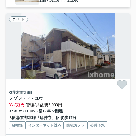
2階 / 32.16㎡ / 1LDK
アパート
茨木市寺田町
メゾン・ド・ユウ
7.2
万円
管理/共益費3,000円
32.80㎡ (1LDK) /築17年 /2階建
阪急京都本線「総持寺」駅 徒歩17分
駐輪場
インターネット対応
防犯カメラ
公共下水