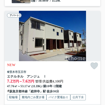
1階 / 50.00㎡ / 1LDK
アパート
NEW
茨木市五日市
エテルネル アンジュ Ⅰ
7.2
7.6
万円～
万円
管理/共益費4,100円
47.76㎡～53.17㎡ (1LDK) /築10年 /2階建
阪急京都本線「総持寺」駅 徒歩30分
駐輪場
敷地内ごみ置き場
バイク置場あり
公共下水