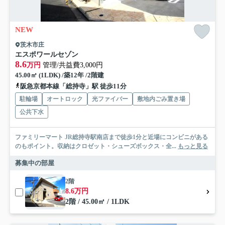
NEW
茨木市庄
エスポワールセゾン
8.6
万円
管理/共益費3,000円
45.00㎡ (1LDK) /築12年 /2階建
阪急京都本線「総持寺」駅 徒歩11分
駐輪場
オートロック
光ファイバー
敷地内ごみ置き場
公共下水
ファミリーマート JR総持寺駅南店まで徒歩1分と近場にコンビニがある
のもポイント。収納はクロゼット・シューズボックス・全...
もっと見る
募集中の部屋
2階
8.6万円
2階 / 45.00㎡ / 1LDK