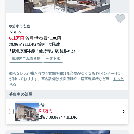
茨木市安威
Ｎｅｏ Ｉ
6.1
万円
管理/共益費4,100円
38.86㎡ (1LDK) /築9年 /3階建
阪急京都本線「総持寺」駅 徒歩49分
敷地内ごみ置き場
公共下水
知らない人が来た時でも玄関を開ける必要がなくなるTVインターホン
が付いております。室内設備は洗面所独立・浴室乾燥機など豊...
もっと
見る
募集中の部屋
2階
6.1万円
2階 / 38.86㎡ / 1LDK