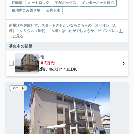
駐輪場
オートロック
宅配ボックス
インターネット対応
敷地内ごみ置き場
公共下水
新生活を失敗せず、スタートさせたいならこちらの「オリオン（A
棟） シリウス（B棟） Ａ棟」はいかがでしょうか。セブンイレ...
も
っと見る
募集中の部屋
2階
10.5万円
2階 / 46.72㎡ / 1LDK
アパート