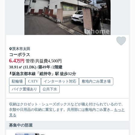
茨木市太田
コーポラス
6.4
万円
管理/共益費4,500円
38.91㎡ (1LDK) /築49年 /2階建
阪急京都本線「総持寺」駅 徒歩32分
駐輪場
CATV
インターネット対応
敷地内ごみ置き場
バイク置場あり
公共下水
収納はクロゼット・シューズボックスなどが備え付けられているので、
衣類や日用品の収納に重宝します。共用部には敷地内ごみ置き...
もっと
見る
募集中の部屋