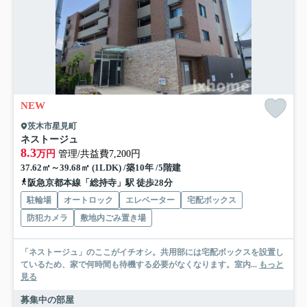
NEW
茨木市星見町
ネストージュ
8.3
万円
管理/共益費7,200円
37.62㎡～39.68㎡ (1LDK) /築10年 /5階建
阪急京都本線「総持寺」駅 徒歩28分
駐輪場
オートロック
エレベーター
宅配ボックス
防犯カメラ
敷地内ごみ置き場
「ネストージュ」のここがイチオシ。共用部には宅配ボックスを設置し
ているため、家で何時間も待機する必要がなくなります。室内...
もっと
見る
募集中の部屋