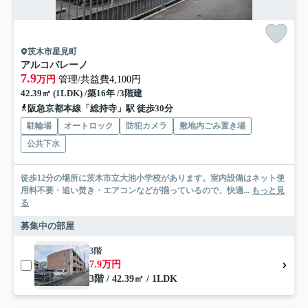
茨木市星見町
アルコバレーノ
7.9
万円
管理/共益費4,100円
42.39㎡ (1LDK) /築16年 /3階建
阪急京都本線「総持寺」駅 徒歩30分
駐輪場
オートロック
防犯カメラ
敷地内ごみ置き場
公共下水
徒歩12分の場所に茨木市立大池小学校があります。室内設備はネット使
用料不要・追い焚き・エアコンなどが揃っているので、快適...
もっと見
る
募集中の部屋
3階
7.9万円
3階 / 42.39㎡ / 1LDK