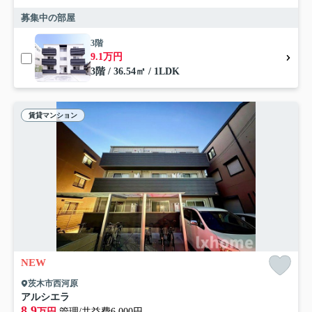
募集中の部屋
3階
9.1万円
3階 / 36.54㎡ / 1LDK
賃貸マンション
NEW
茨木市西河原
アルシエラ
8.9
万円
管理/共益費6,000円