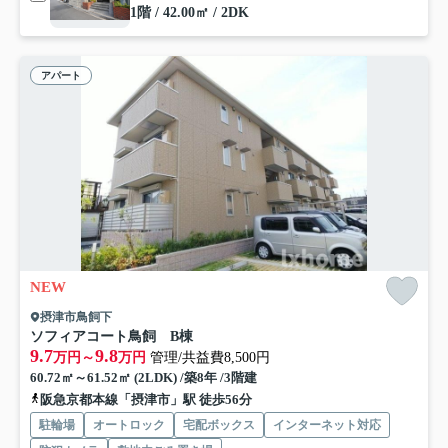
1階 / 42.00㎡ / 2DK
アパート
NEW
摂津市鳥飼下
ソフィアコート鳥飼 B棟
9.7
9.8
万円～
万円
管理/共益費8,500円
60.72㎡～61.52㎡ (2LDK) /築8年 /3階建
阪急京都本線「摂津市」駅 徒歩56分
駐輪場
オートロック
宅配ボックス
インターネット対応