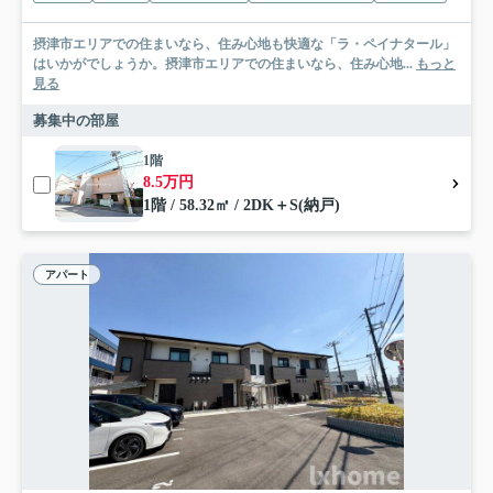
摂津市エリアでの住まいなら、住み心地も快適な「ラ・ペイナタール」
はいかがでしょうか。摂津市エリアでの住まいなら、住み心地...
もっと
見る
募集中の部屋
1階
8.5万円
1階 / 58.32㎡ / 2DK＋S(納戸)
アパート