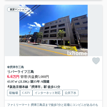
賃貸マンション
摂津市三島
リバーライフ三島
6.6
万円
管理/共益費5,000円
43.97㎡ (2LDK) /築35年 /6階建
阪急京都本線「摂津市」駅 徒歩12分
駐輪場
CATV
インターネット対応
公共下水
ファミリーマート 摂津三島店まで徒歩7分と近場にコンビニがあるのも