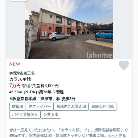
NEW
摂津市東正雀
カラスキ館
7
万円
管理/共益費3,000円
46.50㎡ (2LDK) /築28年 /2階建
阪急京都本線「摂津市」駅 徒歩5分
駐輪場
光ファイバー
敷地内ごみ置き場
閑静な住宅地
バイク置場あり
公共下水
ぜひ一度見ていただきたい、「カラスキ館」です。摂津医誠会病院まで
498mです。室内設備はBS・対面式キッチンなど豊富に揃...
もっと見る