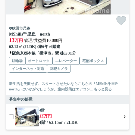
吹田市尺谷
MShills千里丘 north
13
万円
管理/共益費10,000円
62.15㎡ (2LDK) /築6年 /6階建
阪急京都本線「摂津市」駅 徒歩31分
駐輪場
オートロック
エレベーター
宅配ボックス
インターネット対応
防犯カメラ
新生活を失敗せず、スタートさせたいならこちらの「MShills千里丘
north」はいかがでしょうか。室内設備はエアコン...
もっと見る
募集中の部屋
4階
13万円
4階 / 62.15㎡ / 2LDK