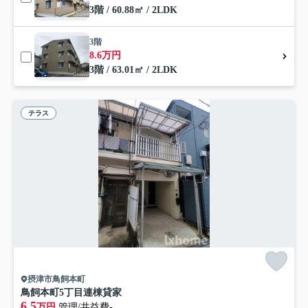
3階 / 60.88㎡ / 2LDK
3階
8.6万円
3階 / 63.01㎡ / 2LDK
テラス
摂津市鳥飼本町
鳥飼本町5丁目連棟貸家
6.5
万円
管理/共益費-