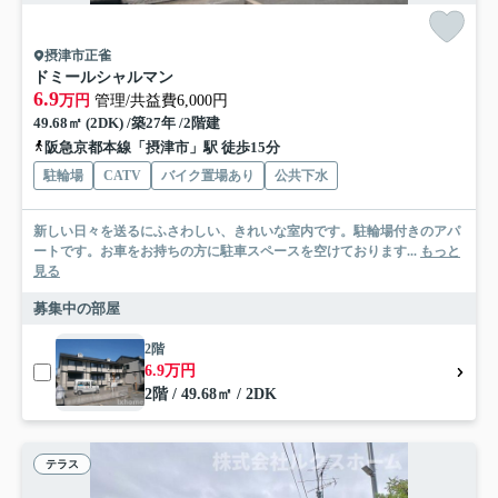
摂津市正雀
ドミールシャルマン
6.9
万円
管理/共益費6,000円
49.68㎡ (2DK) /築27年 /2階建
阪急京都本線「摂津市」駅 徒歩15分
駐輪場
CATV
バイク置場あり
公共下水
新しい日々を送るにふさわしい、きれいな室内です。駐輪場付きのアパ
ートです。お車をお持ちの方に駐車スペースを空けております...
もっと
見る
募集中の部屋
2階
6.9万円
2階 / 49.68㎡ / 2DK
テラス