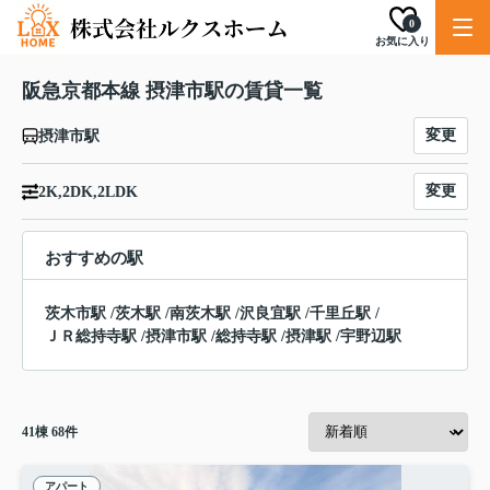
0
お気に入り
阪急京都本線 摂津市駅の賃貸一覧
変更
摂津市駅
変更
2K,2DK,2LDK
おすすめの駅
茨木市駅
/
茨木駅
/
南茨木駅
/
沢良宜駅
/
千里丘駅
/
ＪＲ総持寺駅
/
摂津市駅
/
総持寺駅
/
摂津駅
/
宇野辺駅
41
棟
68
件
アパート