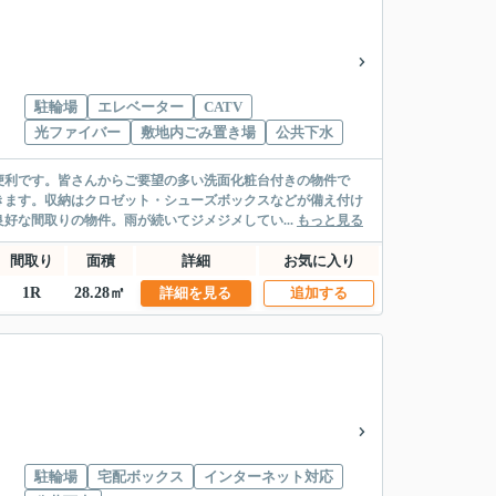
駐輪場
エレベーター
CATV
光ファイバー
敷地内ごみ置き場
公共下水
便利です。皆さんからご要望の多い洗面化粧台付きの物件で
きます。収納はクロゼット・シューズボックスなどが備え付け
好な間取りの物件。雨が続いてジメジメしてい...
もっと見る
間取り
面積
詳細
お気に入り
1R
28.28㎡
詳細を見る
追加する
駐輪場
宅配ボックス
インターネット対応