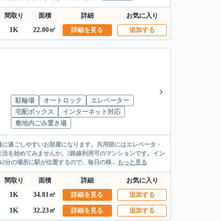
間取り
面積
詳細
お気に入り
1K
22.00㎡
詳細を見る
追加する
駐輪場
オートロック
エレベーター
宅配ボックス
インターネット対応
敷地内ごみ置き場
適に過ごしやすいお部屋になります。共用部にはエレベータ・
生活を始めてみませんか。2路線利用可のマンションです。イン
分の場所に駅が位置するので、毎日の移...
もっと見る
間取り
面積
詳細
お気に入り
1K
34.81㎡
詳細を見る
追加する
1K
32.23㎡
詳細を見る
追加する