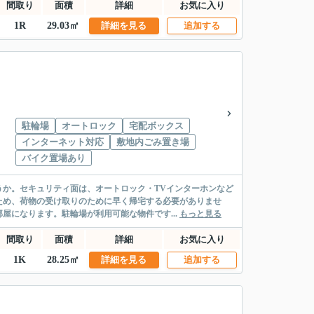
間取り
面積
詳細
お気に入り
1R
29.03㎡
詳細を見る
追加する
駐輪場
オートロック
宅配ボックス
インターネット対応
敷地内ごみ置き場
バイク置場あり
か。セキュリティ面は、オートロック・TVインターホンなど
ため、荷物の受け取りのために早く帰宅する必要がありませ
屋になります。駐輪場が利用可能な物件です...
もっと見る
間取り
面積
詳細
お気に入り
1K
28.25㎡
詳細を見る
追加する