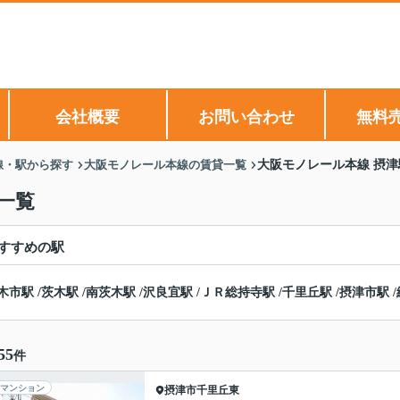
会社概要
お問い合わせ
無料
線・駅から探す
大阪モノレール本線の賃貸一覧
大阪モノレール本線 摂
一覧
すすめの駅
木市駅
/
茨木駅
/
南茨木駅
/
沢良宜駅
/
ＪＲ総持寺駅
/
千里丘駅
/
摂津市駅
/
55
件
マンション
摂津市
千里丘東