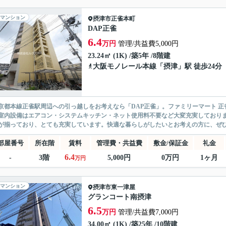
マンション
摂津市
正雀本町
DAP正雀
6.4
万円
管理/共益費5,000円
23.24㎡ (1K) /築5年 /8階建
大阪モノレール本線
「
摂津
」駅 徒歩24分
京都本線正雀駅周辺への引っ越しをお考えなら「DAP正雀」。ファミリーマート 
室内設備はエアコン・システムキッチン・ネット使用料不要など大変充実しており
が揃っており、とても充実しています。快適な暮らしがしたいとお考えの方に、ぜひ
部屋番号
所在階
賃料
管理費・共益費
敷金/保証金
礼金
6.4
-
3階
5,000円
0万円
1ヶ月
万円
マンション
摂津市
東一津屋
グランコート南摂津
6.5
万円
管理/共益費7,000円
34.00㎡ (1K) /築25年 /10階建