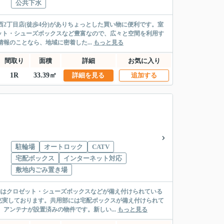
公共下水
2丁目店(徒歩4分)がありちょっとした買い物に便利です。室
ット・シューズボックスなど豊富なので、広々と空間を利用す
報のことなら、地域に密着した...
もっと見る
間取り
面積
詳細
お気に入り
1R
33.39㎡
詳細を見る
追加する
駐輪場
オートロック
CATV
宅配ボックス
インターネット対応
敷地内ごみ置き場
納はクロゼット・シューズボックスなどが備え付けられている
充実しております。共用部には宅配ボックスが備え付けられて
アンテナが設置済みの物件です。新しい...
もっと見る