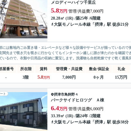
メロディーハイツ千里丘
5.8
万円
管理/共益費7,000円
28.28㎡ (1R) /築25年 /6階建
大阪モノレール本線
「
摂津
」駅 徒歩21分
部には敷地内ごみ置き場・エレベータなど様々な設備やサービスが揃っているので
玄関先まで覗き穴を覗きに行かなくてもインターホン越しに誰が来たのかを確認で
ているので、衣類や日用品の収納に重宝します。洗濯物も自然乾燥ですぐ乾く通風良
部屋番号
所在階
賃料
管理費・共益費
敷金/保証金
礼金
5.8
-
3階
7,000円
0ヶ月
15万円
万円
ート
摂津市
鳥飼野々
パークサイドヒロツグ Ａ棟
6.4
万円
管理/共益費6,000円
33.39㎡ (1R) /築24年 /2階建
大阪モノレール本線
「
摂津
」駅 徒歩38分