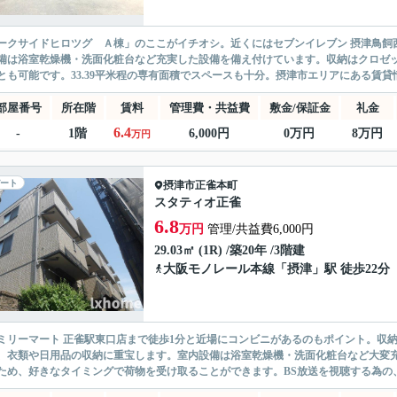
ークサイドヒロツグ Ａ棟」のここがイチオシ。近くにはセブンイレブン 摂津鳥飼西
備は浴室乾燥機・洗面化粧台など充実した設備を備え付けています。収納はクロゼ
とも可能です。33.39平米程の専有面積でスペースも十分。摂津市エリアにある賃貸情
部屋番号
所在階
賃料
管理費・共益費
敷金/保証金
礼金
6.4
-
1階
6,000円
0万円
8万円
万円
ート
摂津市
正雀本町
スタティオ正雀
6.8
万円
管理/共益費6,000円
29.03㎡ (1R) /築20年 /3階建
大阪モノレール本線
「
摂津
」駅 徒歩22分
ミリーマート 正雀駅東口店まで徒歩1分と近場にコンビニがあるのもポイント。収
、衣類や日用品の収納に重宝します。室内設備は浴室乾燥機・洗面化粧台など大変
ため、好きなタイミングで荷物を受け取ることができます。BS放送を視聴する為の、