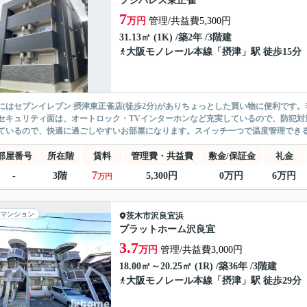
フジパレス東正雀
7
万円
管理/共益費5,300円
31.13㎡ (1K) /築2年 /3階建
大阪モノレール本線
「
摂津
」駅 徒歩15分
にはセブンイレブン 摂津東正雀店(徒歩2分)がありちょっとした買い物に便利です
セキュリティ面は、オートロック・TVインターホンなど充実しているので、防犯対
ているので、快適に過ごしやすいお部屋になります。スイッチ一つで温度管理できるエ
部屋番号
所在階
賃料
管理費・共益費
敷金/保証金
礼金
7
-
3階
5,300円
0万円
6万円
万円
マンション
茨木市
沢良宜浜
プラットホーム沢良宜
3.7
万円
管理/共益費3,000円
18.00㎡～20.25㎡ (1R) /築36年 /3階建
大阪モノレール本線
「
摂津
」駅 徒歩29分