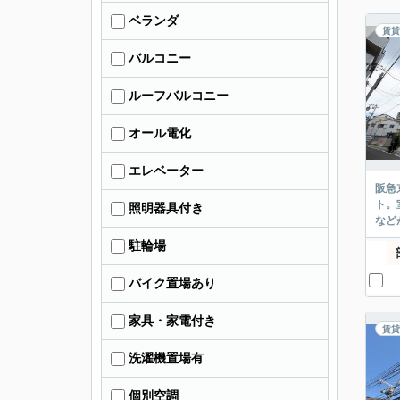
ベランダ
賃貸
バルコニー
ルーフバルコニー
オール電化
エレベーター
阪急
ト。
照明器具付き
など
駐輪場
バイク置場あり
家具・家電付き
賃貸
洗濯機置場有
個別空調