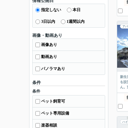
情報公開日
指定しない
本日
3日以内
1週間以内
アパ
画像・動画あり
画像あり
動画あり
パノラマあり
新生
を設
条件
ん。
条件
ペット飼育可
ペット専用設備
ハイ
楽器相談