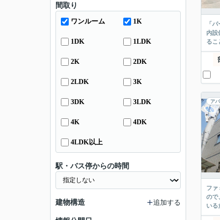
間取り
ワンルーム
1K
「パ
内設
1DK
1LDK
るこ
2K
2DK
2LDK
3K
3DK
3LDK
アパ
4K
4DK
4LDK以上
駅・バス停からの時間
ファ
ので
建物構造
追加する
いる