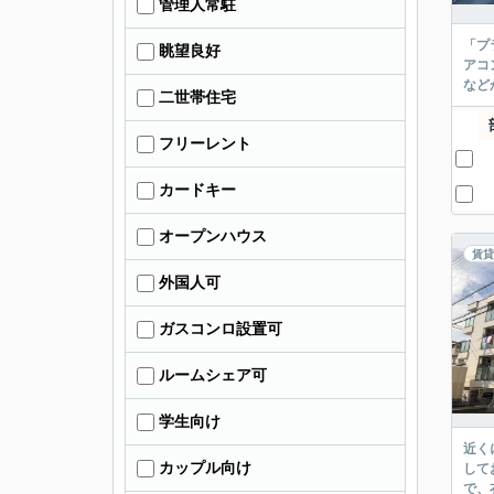
管理人常駐
「プ
眺望良好
アコ
など
二世帯住宅
フリーレント
カードキー
オープンハウス
賃貸
外国人可
ガスコンロ設置可
ルームシェア可
学生向け
近く
カップル向け
して
で、