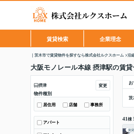
賃貸検索
企業理念
｜茨木市で賃貸物件を探すなら株式会社ルクスホーム
沿
大阪モノレール本線 摂津駅の賃貸
お
摂津
変更
物件種別
茨
居住用
店舗
事務所
41
棟
アパート
賃貸