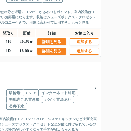
徒歩3分と近場にコンビニがあるのもポイント。室内設備はエ
すいお部屋になります。収納はシューズボックス・クロゼット
ルコニー付きで、用途に合わせて活用でき...
もっと見る
間取り
面積
詳細
お気に入り
1R
20.25㎡
詳細を見る
追加する
1R
18.00㎡
詳細を見る
追加する
駐輪場
CATV
インターネット対応
敷地内ごみ置き場
バイク置場あり
公共下水
。室内設備はエアコン・CATV・システムキッチンなど大変充実
はシューズボックス・クロゼットなどが備え付けられているの
お掃除がしやすくなって手間が省...
もっと見る