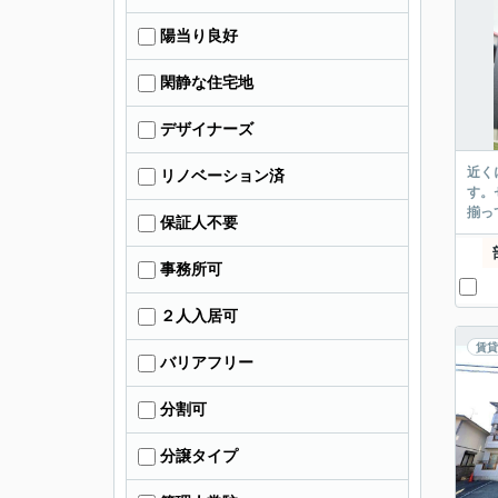
陽当り良好
閑静な住宅地
デザイナーズ
近く
リノベーション済
す。
揃っ
保証人不要
事務所可
２人入居可
賃貸
バリアフリー
分割可
分譲タイプ