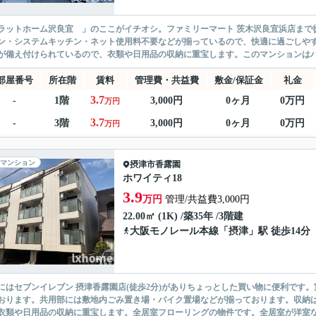
ラットホーム沢良宜 」のここがイチオシ。ファミリーマート 茨木沢良宜浜店まで
ン・システムキッチン・ネット使用料不要などが揃っているので、快適に過ごしや
が備え付けられているので、衣類や日用品の収納に重宝します。このマンションはバ
部屋番号
所在階
賃料
管理費・共益費
敷金/保証金
礼金
3.7
-
1階
3,000円
0ヶ月
0万円
万円
3.7
-
3階
3,000円
0ヶ月
0万円
万円
マンション
摂津市
香露園
ホワイティ18
3.9
万円
管理/共益費3,000円
22.00㎡ (1K) /築35年 /3階建
大阪モノレール本線
「
摂津
」駅 徒歩14分
にはセブンイレブン 摂津香露園店(徒歩2分)がありちょっとした買い物に便利です
おります。共用部には敷地内ごみ置き場・バイク置場などが揃っております。収納
衣類や日用品の収納に重宝します。全居室フローリングの物件です。全居室が洋室なら