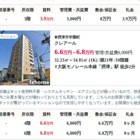
部屋番号
所在階
賃料
管理費・共益費
敷金/保証金
礼金
3.9
-
3階
3,000円
0万円
3.9万円
万円
マンション
摂津市
学園町
クレアール
6.6
6.8
万円～
万円
管理/共益費6,000円
32.23㎡～34.81㎡ (1K) /築21年 /10階建
大阪モノレール本線
「
摂津
」駅 徒歩2分
設備はネット使用料不要・システムキッチン・エアコンなどが揃っているので、快
内ごみ置き場などが備わっておりとても充実しています。こちらのお部屋で新しい
ネットが繋がっているマンションなので生活しやすくなっています。お部屋から徒歩2
部屋番号
所在階
賃料
管理費・共益費
敷金/保証金
礼金
6.6
-
4階
6,000円
6.6万円
0ヶ月
万円
6.8
-
6階
6,000円
6.8万円
0ヶ月
万円