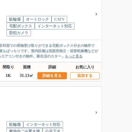
駐輪場
オートロック
CATV
宅配ボックス
インターネット対応
防犯カメラ
。非対面での荷物受け取りができる宅配ボックス付きの物件で
策もばっちりです。室内設備は洗面所独立・浴室乾燥機などが
アコン付きの物件。新生活のスター...
もっと見る
間取り
面積
詳細
お気に入り
1K
31.13㎡
詳細を見る
追加する
駐輪場
インターネット対応
敷地内ごみ置き場
公共下水