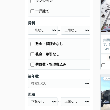
マンション
一戸建て
賃料
～
共用
敷金・保証金なし
す。
られ
礼金・敷引なし
共益費・管理費込み
築年数
アパ
面積
～