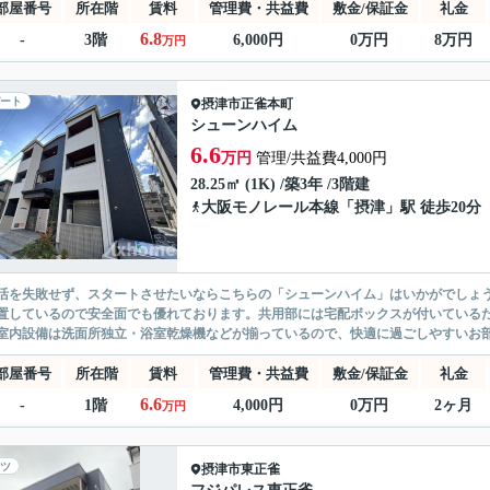
部屋番号
所在階
賃料
管理費・共益費
敷金/保証金
礼金
6.8
-
3階
6,000円
0万円
8万円
万円
ート
摂津市
正雀本町
シューンハイム
6.6
万円
管理/共益費4,000円
28.25㎡ (1K) /築3年 /3階建
大阪モノレール本線
「
摂津
」駅 徒歩20分
活を失敗せず、スタートさせたいならこちらの「シューンハイム」はいかがでしょう
置しているので安全面でも優れております。共用部には宅配ボックスが付いている
室内設備は洗面所独立・浴室乾燥機などが揃っているので、快適に過ごしやすいお部
部屋番号
所在階
賃料
管理費・共益費
敷金/保証金
礼金
6.6
-
1階
4,000円
0万円
2ヶ月
万円
ツ
摂津市
東正雀