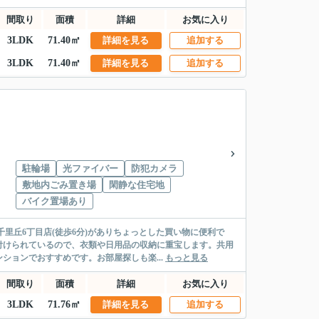
間取り
面積
詳細
お気に入り
3LDK
71.40㎡
詳細を見る
追加する
3LDK
71.40㎡
詳細を見る
追加する
駐輪場
光ファイバー
防犯カメラ
敷地内ごみ置き場
閑静な住宅地
バイク置場あり
里丘6丁目店(徒歩6分)がありちょっとした買い物に便利で
付けられているので、衣類や日用品の収納に重宝します。共用
ョンでおすすめです。お部屋探しも楽...
もっと見る
間取り
面積
詳細
お気に入り
3LDK
71.76㎡
詳細を見る
追加する