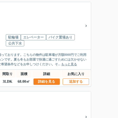
駐輪場
エレベーター
バイク置場あり
公共下水
っております。こちらの物件は駐車場が月額8000円でご利用
ョンです。夏も冬もお部屋で快適に過ごすためには欠かせない
望条件などをお申しつけください。そ...
もっと見る
間取り
面積
詳細
お気に入り
3LDK
68.00㎡
詳細を見る
追加する