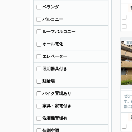
ベランダ
バルコニー
ルーフバルコニー
賃貸
オール電化
エレベーター
照明器具付き
駐輪場
バイク置場あり
ぜひ
す。
家具・家電付き
部に
洗濯機置場有
個別空調