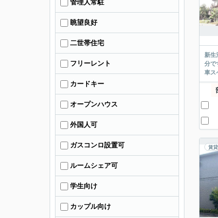
管理人常駐
眺望良好
二世帯住宅
新生
フリーレント
分で
車ス
カードキー
オープンハウス
外国人可
ガスコンロ設置可
賃貸
ルームシェア可
学生向け
カップル向け