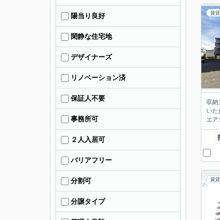
賃貸
陽当り良好
閑静な住宅地
デザイナーズ
リノベーション済
保証人不要
収納
いた
事務所可
エア
２人入居可
バリアフリー
賃貸
分割可
分譲タイプ