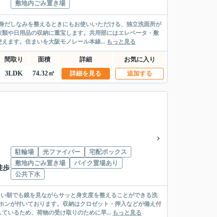
敷地内ごみ置き場
。身だしなみを整えるときにもお使いいただける、独立洗面所が
衣類や日用品の収納に重宝します。共用部にはエレベータ・敷
ます。住まいを大阪モノレール本線...
もっと見る
間取り
面積
詳細
お気に入り
3LDK
74.32㎡
詳細を見る
追加する
駐輪場
光ファイバー
宅配ボックス
敷地内ごみ置き場
バイク置場あり
徒歩
公共下水
しい朝でも鏡を見ながらサッと身支度を整えることができる洗
ホンが付いております。収納はクロゼット・押入などが備え付
いるため、荷物の受け取りのために早...
もっと見る