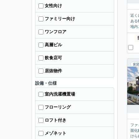
女性向け
近く
ファミリー向け
ある
地内
ワンフロア
高層ビル
飲食店可
賃貸
居抜物件
設備・仕様
室内洗濯機置場
フローリング
ロフト付き
ファ
面化
メゾネット
けら