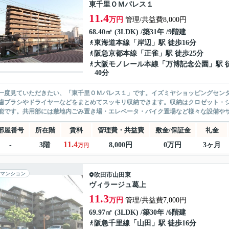
東千里ＯＭパレス１
11.4
万円
管理/共益費8,000円
68.40㎡ (3LDK) /築31年 /9階建
東海道本線
「
岸辺
」駅 徒歩16分
阪急京都本線
「
正雀
」駅 徒歩25分
大阪モノレール本線
「
万博記念公園
」駅 
40分
一度見ていただきたい、「東千里ＯＭパレス１」です。イズミヤショッピングセンタ
歯ブラシやドライヤーなどをまとめてスッキリ収納できます。収納はクロゼット・
能です。共用部には敷地内ごみ置き場・エレベータ・バイク置場など様々な設備やサ
部屋番号
所在階
賃料
管理費・共益費
敷金/保証金
礼金
11.4
-
3階
8,000円
0万円
3ヶ月
万円
マンション
吹田市
山田東
ヴィラージュ葛上
11.3
万円
管理/共益費7,000円
69.97㎡ (3LDK) /築30年 /6階建
阪急千里線
「
山田
」駅 徒歩16分