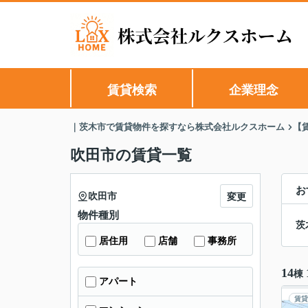
賃貸検索
企業理念
｜茨木市で賃貸物件を探すなら株式会社ルクスホーム
【
吹田市の賃貸一覧
お
吹田市
変更
物件種別
茨
居住用
店舗
事務所
14
棟
アパート
賃貸