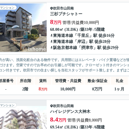
マンション
吹田市
山田南
三杉プチシャトー
8
万円
管理/共益費10,000円
68.00㎡ (3LDK) /築33年 /5階建
東海道本線
「
千里丘
」駅 徒歩16分
東海道本線
「
岸辺
」駅 徒歩28分
阪急京都本線
「
摂津市
」駅 徒歩29分
力が高い、洗面化粧台のある物件です。共用部にはエレベータ・バイク置場などが揃
だけます。空家ですのでお早めのお引越しが可能です。クローゼット付きのマンシ
コン付きです。吹田市での住まい探しを当社スタッフがサポート致します。まずはご希
部屋番号
所在階
賃料
管理費・共益費
敷金/保証金
礼金
8
-
2階
10,000円
0万円
1ヶ月
万円
マンション
吹田市
山田南
ハイレジデンス大神木
8.4
万円
管理/共益費8,000円
69.54㎡ (3LDK) /築33年 /6階建