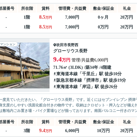
部屋番号
所在階
賃料
管理費・共益費
敷金/保証金
礼金
8.5
-
1階
7,000円
0ヶ月
20万円
万円
8.5
-
1階
7,000円
0万円
20万円
万円
マンション
吹田市
長野西
グローリウス長野
9.4
万円
管理/共益費6,000円
71.76㎡ (3LDK) /築34年 /4階建
東海道本線
「
千里丘
」駅 徒歩10分
阪急京都本線
「
摂津市
」駅 徒歩19分
東海道本線
「
岸辺
」駅 徒歩26分
一度見ていただきたい、「グローリウス長野」です。近くにはセブンイレブン 摂津千
身支度のしやすい洗面化粧台付きの物件です。収納はクロゼット・押入などが備え
は敷地内ごみ置き場・バイク置場などが揃っております。南面バルコニー付きのマンシ
部屋番号
所在階
賃料
管理費・共益費
敷金/保証金
礼金
9.4
-
3階
6,000円
10万円
20万円
万円