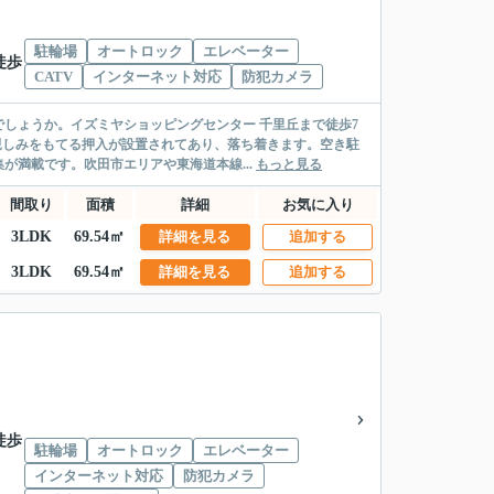
駐輪場
オートロック
エレベーター
徒歩
CATV
インターネット対応
防犯カメラ
しょうか。イズミヤショッピングセンター 千里丘まで徒歩7
親しみをもてる押入が設置されてあり、落ち着きます。空き駐
満載です。吹田市エリアや東海道本線...
もっと見る
間取り
面積
詳細
お気に入り
3LDK
69.54㎡
詳細を見る
追加する
3LDK
69.54㎡
詳細を見る
追加する
徒歩
駐輪場
オートロック
エレベーター
インターネット対応
防犯カメラ