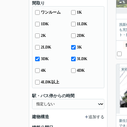
間取り
ワンルーム
1K
1DK
1LDK
洗面
も充
ト・
2K
2DK
2LDK
3K
3DK
3LDK
賃貸
4K
4DK
4LDK以上
駅・バス停からの時間
建物構造
追加する
新生
でき