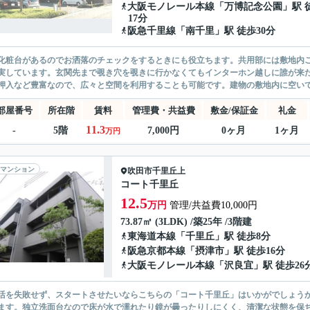
大阪モノレール本線
「
万博記念公園
」駅 
17分
阪急千里線
「
南千里
」駅 徒歩30分
化粧台があるのでお洒落のチェックをするときにも役立ちます。共用部には敷地内
実しています。玄関先まで覗き穴を覗きに行かなくてもインターホン越しに誰が来
押入など豊富なので、広々と空間を利用することも可能です。建物の敷地内に空いて
部屋番号
所在階
賃料
管理費・共益費
敷金/保証金
礼金
11.3
-
5階
7,000円
0ヶ月
1ヶ月
万円
マンション
吹田市
千里丘上
コート千里丘
12.5
万円
管理/共益費10,000円
73.87㎡ (3LDK) /築25年 /3階建
東海道本線
「
千里丘
」駅 徒歩8分
阪急京都本線
「
摂津市
」駅 徒歩16分
大阪モノレール本線
「
沢良宜
」駅 徒歩26
活を失敗せず、スタートさせたいならこちらの「コート千里丘」はいかがでしょう
ます。独立洗面台なので床が水で濡れたり鏡が曇ったりしにくく、清潔な状態を保ち