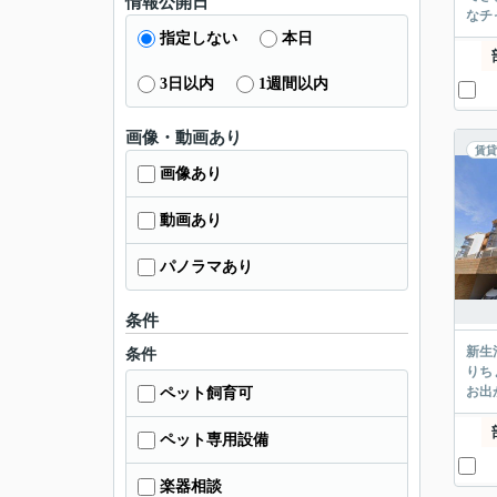
情報公開日
なチ
指定しない
本日
3日以内
1週間以内
画像・動画あり
賃貸
画像あり
動画あり
パノラマあり
条件
新生
条件
りち
お出
ペット飼育可
ペット専用設備
楽器相談