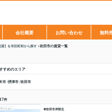
会社概要
お問い合わせ
無料
賃貸】を市区町村から探す
吹田市の賃貸一覧
すすめのエリア
木市
/
摂津市
/
吹田市
17
件
マンション
吹田市
岸部北