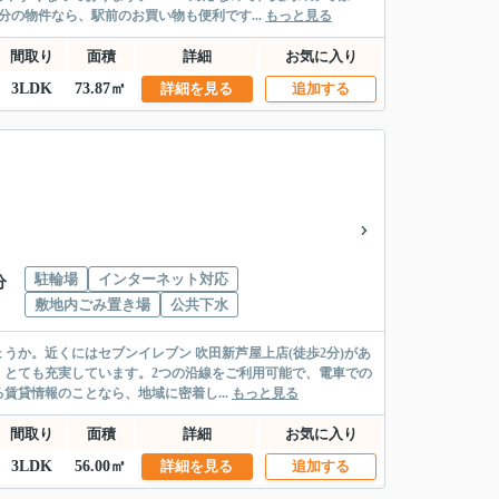
の物件なら、駅前のお買い物も便利です...
もっと見る
間取り
面積
詳細
お気に入り
3LDK
73.87㎡
詳細を見る
追加する
駐輪場
インターネット対応
分
敷地内ごみ置き場
公共下水
か。近くにはセブンイレブン 吹田新芦屋上店(徒歩2分)があ
、とても充実しています。2つの沿線をご利用可能で、電車での
貸情報のことなら、地域に密着し...
もっと見る
間取り
面積
詳細
お気に入り
3LDK
56.00㎡
詳細を見る
追加する