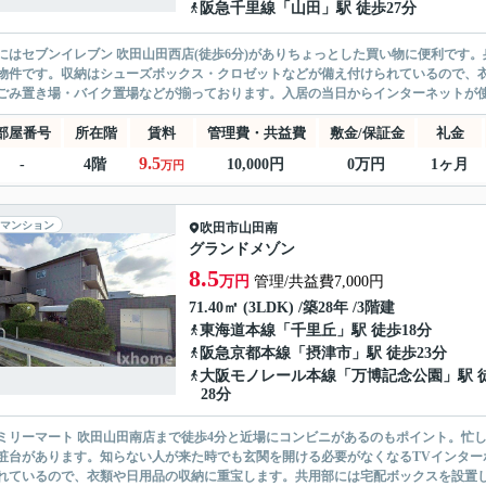
阪急千里線
「
山田
」駅 徒歩27分
にはセブンイレブン 吹田山田西店(徒歩6分)がありちょっとした買い物に便利です
物件です。収納はシューズボックス・クロゼットなどが備え付けられているので、
ごみ置き場・バイク置場などが揃っております。入居の当日からインターネットが使え
部屋番号
所在階
賃料
管理費・共益費
敷金/保証金
礼金
9.5
-
4階
10,000円
0万円
1ヶ月
万円
マンション
吹田市
山田南
グランドメゾン
8.5
万円
管理/共益費7,000円
71.40㎡ (3LDK) /築28年 /3階建
東海道本線
「
千里丘
」駅 徒歩18分
阪急京都本線
「
摂津市
」駅 徒歩23分
大阪モノレール本線
「
万博記念公園
」駅 
28分
ミリーマート 吹田山田南店まで徒歩4分と近場にコンビニがあるのもポイント。忙
粧台があります。知らない人が来た時でも玄関を開ける必要がなくなるTVインター
れているので、衣類や日用品の収納に重宝します。共用部には宅配ボックスを設置して