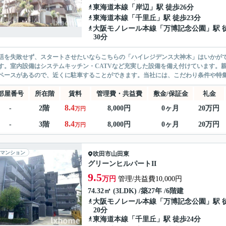
東海道本線
「
岸辺
」駅 徒歩26分
東海道本線
「
千里丘
」駅 徒歩23分
大阪モノレール本線
「
万博記念公園
」駅 
30分
活を失敗せず、スタートさせたいならこちらの「ハイレジデンス大神木」はいかがで
す。室内設備はシステムキッチン・CATVなど充実した設備を備え付けています。
ペースがあるので、近くに駐車することができます。当社には、こだわり条件や特集が
部屋番号
所在階
賃料
管理費・共益費
敷金/保証金
礼金
8.4
-
2階
8,000円
0ヶ月
20万円
万円
8.4
-
3階
8,000円
0ヶ月
20万円
万円
マンション
吹田市
山田東
グリーンヒルパートII
9.5
万円
管理/共益費10,000円
74.32㎡ (3LDK) /築27年 /6階建
大阪モノレール本線
「
万博記念公園
」駅 
20分
東海道本線
「
千里丘
」駅 徒歩24分