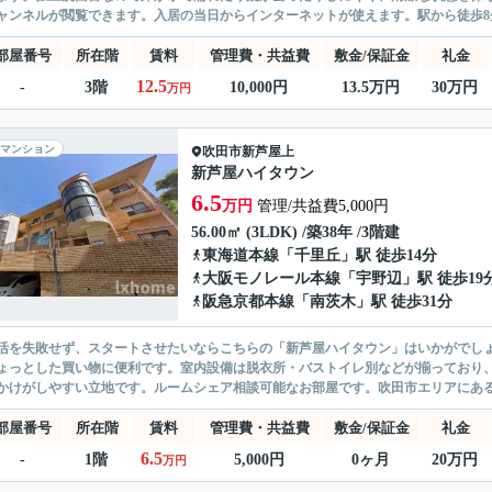
ャンネルが閲覧できます。入居の当日からインターネットが使えます。駅から徒歩8分
部屋番号
所在階
賃料
管理費・共益費
敷金/保証金
礼金
12.5
-
3階
10,000円
13.5万円
30万円
万円
マンション
吹田市
新芦屋上
新芦屋ハイタウン
6.5
万円
管理/共益費5,000円
56.00㎡ (3LDK) /築38年 /3階建
東海道本線
「
千里丘
」駅 徒歩14分
大阪モノレール本線
「
宇野辺
」駅 徒歩19
阪急京都本線
「
南茨木
」駅 徒歩31分
活を失敗せず、スタートさせたいならこちらの「新芦屋ハイタウン」はいかがでしょう
ょっとした買い物に便利です。室内設備は脱衣所・バストイレ別などが揃っており
かけがしやすい立地です。ルームシェア相談可能なお部屋です。吹田市エリアにある賃
部屋番号
所在階
賃料
管理費・共益費
敷金/保証金
礼金
6.5
-
1階
5,000円
0ヶ月
20万円
万円