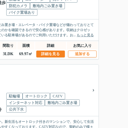
徒歩
防犯カメラ
敷地内ごみ置き場
バイク置場あり
ごみ置き場・エレベータ・バイク置場などが備わっておりとて
たのかを確認できるので安心感があります。収納はクロゼッ
いる駐車場があるのでご利用いただけます。お...
もっと見る
間取り
面積
詳細
お気に入り
3LDK
69.97㎡
詳細を見る
追加する
駐輪場
オートロック
CATV
インターネット対応
敷地内ごみ置き場
公共下水
分
か。新生活もオートロック付きのマンションで、安心して生活
やすくなっております。CATV対応なので、契約のみで様々