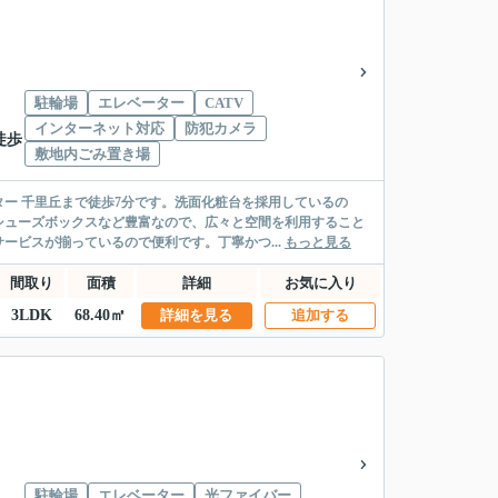
駐輪場
エレベーター
CATV
インターネット対応
防犯カメラ
徒歩
敷地内ごみ置き場
ー 千里丘まで徒歩7分です。洗面化粧台を採用しているの
シューズボックスなど豊富なので、広々と空間を利用すること
ービスが揃っているので便利です。丁寧かつ...
もっと見る
間取り
面積
詳細
お気に入り
3LDK
68.40㎡
詳細を見る
追加する
駐輪場
エレベーター
光ファイバー