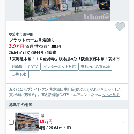
茨木市田中町
プラットホーム川端通り
3.9
万円
管理/共益費4,000円
26.64㎡ (1R) /築40年 /4階建
東海道本線「ＪＲ総持寺」駅 徒歩9分
阪急京都本線「茨木市」駅 徒歩19分
駐輪場
CATV
インターネット対応
敷地内ごみ置き場
公共下水
近くにはセブンイレブン 茨木西田中町店(徒歩3分)がありちょっとした
買い物に便利です。室内設備はCATV・エアコン・ネッ...
もっと見る
募集中の部屋
4階
3.9万円
4階 / 26.64㎡ / 1R