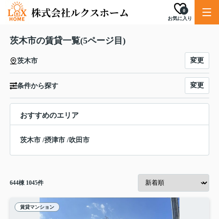
0
お気に入り
茨木市の賃貸一覧(5ページ目)
変更
茨木市
変更
条件から探す
おすすめのエリア
茨木市
/
摂津市
/
吹田市
644
棟
1045
件
賃貸マンション