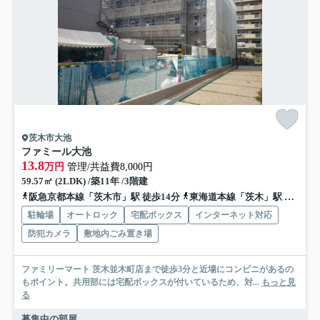
茨木市大池
ファミール大池
13.8
万円
管理/共益費8,000円
59.57㎡ (2LDK) /築11年 /3階建
阪急京都本線「茨木市」駅 徒歩14分
東海道本線「茨木」駅 徒歩28分
駐輪場
オートロック
宅配ボックス
インターネット対応
防犯カメラ
敷地内ごみ置き場
ファミリーマート 茨木並木町店まで徒歩3分と近場にコンビニがあるの
もポイント。共用部には宅配ボックスが付いているため、対...
もっと見
る
募集中の部屋