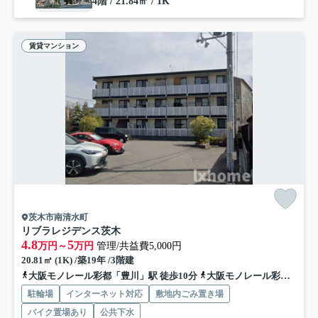
4階 / 21.84㎡ / 1K
賃貸マンション
茨木市南清水町
リブラレジデンス茨木
4.8
5
万円～
万円
管理/共益費5,000円
20.81㎡ (1K) /築19年 /3階建
大阪モノレール彩都「豊川」駅 徒歩10分
大阪モノレール彩都「阪大病院前」駅 徒歩34分
駐輪場
インターネット対応
敷地内ごみ置き場
バイク置場あり
公共下水