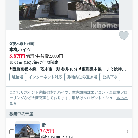
茨木市片桐町
本丸ハイツ
3.6
万円
管理/共益費3,000円
19.00㎡ (1K) /築37年 /3階建
阪急京都本線「茨木市」駅 徒歩10分
東海道本線「ＪＲ総持寺」駅 徒歩15分
駐輪場
インターネット対応
敷地内ごみ置き場
公共下水
こだわりポイント満載の本丸ハイツ。室内設備はエアコン・全居室フロ
ーリングなど大変充実しております。収納はクロゼット・シュ...
もっと
見る
募集中の部屋
1階
3.6万円
1階 / 19.00㎡ / 1K