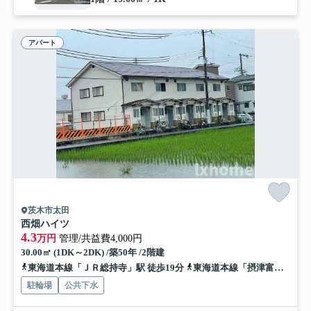
アパート
茨木市太田
西畑ハイツ
4.3
万円
管理/共益費4,000円
30.00㎡ (1DK～2DK) /築50年 /2階建
東海道本線「ＪＲ総持寺」駅 徒歩19分
東海道本線「摂津富田」駅 徒歩25分
駐輪場
公共下水