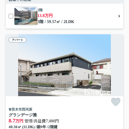
3階
13.8万円
3階 / 59.57㎡ / 2LDK
アパート
茨木市西河原
グランデージ雅
8.7
万円
管理/共益費7,000円
40.36㎡ (1LDK) /築9年 /2階建