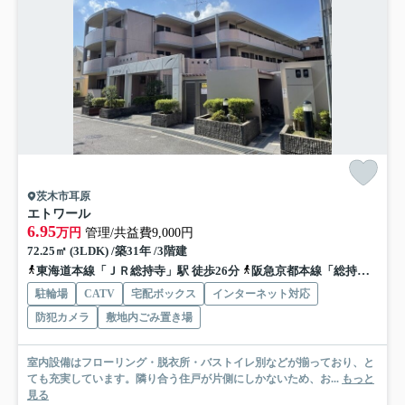
茨木市耳原
エトワール
6.95
万円
管理/共益費9,000円
72.25㎡ (3LDK) /築31年 /3階建
東海道本線「ＪＲ総持寺」駅 徒歩26分
阪急京都本線「総持寺」駅 徒歩33分
駐輪場
CATV
宅配ボックス
インターネット対応
防犯カメラ
敷地内ごみ置き場
室内設備はフローリング・脱衣所・バストイレ別などが揃っており、と
ても充実しています。隣り合う住戸が片側にしかないため、お...
もっと
見る