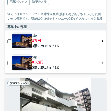
宅配ボックス
防犯カメラ
近くにはセブンイレブン 茨木東奈良店(徒歩4分)がありちょっとした買
い物に便利です。収納はクロゼット・シューズボックスな...
もっと見る
募集中の部屋
3階
8万円
3階 / 29.00㎡ / 1K
5階
8.3万円
5階 / 29.27㎡ / 1K
賃貸マンション