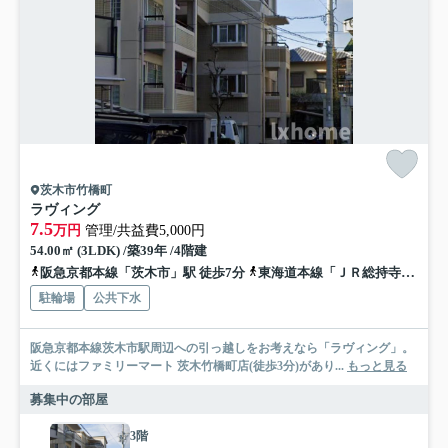
茨木市竹橋町
ラヴィング
7.5
万円
管理/共益費5,000円
54.00㎡ (3LDK) /築39年 /4階建
阪急京都本線「茨木市」駅 徒歩7分
東海道本線「ＪＲ総持寺」駅 徒歩13分
駐輪場
公共下水
阪急京都本線茨木市駅周辺への引っ越しをお考えなら「ラヴィング」。
近くにはファミリーマート 茨木竹橋町店(徒歩3分)があり...
もっと見る
募集中の部屋
3階