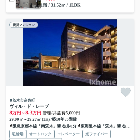
1階 / 31.52㎡ / 1LDK
賃貸マンション
茨木市奈良町
ヴィル・ド・レーブ
8
8.3
万円～
万円
管理/共益費5,000円
29.00㎡～29.27㎡ (1K) /築10年 /5階建
阪急京都本線「南茨木」駅 徒歩8分
東海道本線「茨木」駅 徒歩17分
駐輪場
オートロック
エレベーター
光ファイバー