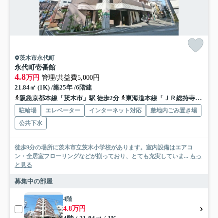
茨木市永代町
永代町壱番館
4.8
万円
管理/共益費5,000円
21.84㎡ (1K) /築25年 /6階建
阪急京都本線「茨木市」駅 徒歩2分
東海道本線「ＪＲ総持寺」駅 徒歩15分
駐輪場
エレベーター
インターネット対応
敷地内ごみ置き場
公共下水
徒歩9分の場所に茨木市立茨木小学校があります。室内設備はエアコ
ン・全居室フローリングなどが揃っており、とても充実していま...
もっ
と見る
募集中の部屋
4階
4.8万円