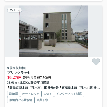
アパート
茨木市舟木町
プリマクラッセ
10.2
万円
管理/共益費7,500円
38.61㎡ (1LDK) /築15年 /3階建
阪急京都本線「茨木市」駅 徒歩6分
東海道本線「茨木」駅 徒歩17分
駐輪場
オートロック
CATV
インターネット対応
敷地内ごみ置き場
公共下水