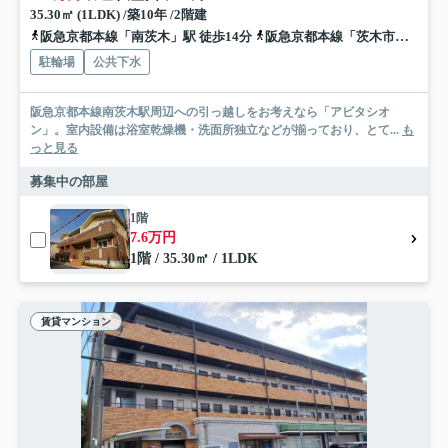
35.30㎡ (1LDK) /築10年 /2階建
阪急京都本線「南茨木」駅 徒歩14分
阪急京都本線「茨木市」駅 徒歩19分
駐輪場
公共下水
阪急京都本線南茨木駅周辺への引っ越しをお考えなら「アビタシオ
ン」。室内設備は浴室乾燥機・洗面所独立などが揃っており、とて...
も
っと見る
募集中の部屋
1階
7.6万円
1階 / 35.30㎡ / 1LDK
賃貸マンション