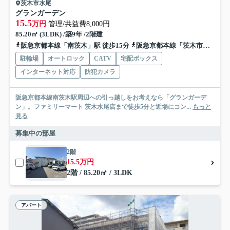
茨木市水尾
グランガーデン
15.5
万円
管理/共益費8,000円
85.20㎡ (3LDK) /築9年 /2階建
阪急京都本線「南茨木」駅 徒歩15分
阪急京都本線「茨木市」駅 徒歩17分
駐輪場
オートロック
CATV
宅配ボックス
インターネット対応
防犯カメラ
阪急京都本線南茨木駅周辺への引っ越しをお考えなら「グランガーデ
ン」。ファミリーマート 茨木水尾店まで徒歩5分と近場にコン...
もっと
見る
募集中の部屋
2階
15.5万円
2階 / 85.20㎡ / 3LDK
アパート