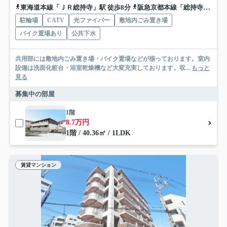
東海道本線「ＪＲ総持寺」駅 徒歩8分
阪急京都本線「総持寺」駅 徒歩14分
駐輪場
CATV
光ファイバー
敷地内ごみ置き場
バイク置場あり
公共下水
共用部には敷地内ごみ置き場・バイク置場などが揃っております。室内
設備は洗面化粧台・浴室乾燥機など大変充実しております。収...
もっと
見る
募集中の部屋
1階
8.7万円
1階 / 40.36㎡ / 1LDK
賃貸マンション