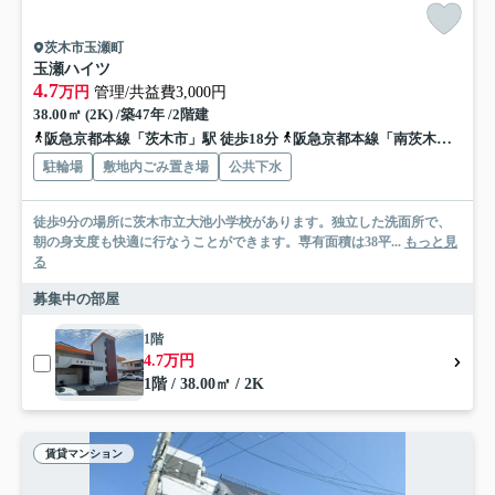
茨木市玉瀬町
玉瀬ハイツ
4.7
万円
管理/共益費3,000円
38.00㎡ (2K) /築47年 /2階建
阪急京都本線「茨木市」駅 徒歩18分
阪急京都本線「南茨木」駅 徒歩27分
駐輪場
敷地内ごみ置き場
公共下水
徒歩9分の場所に茨木市立大池小学校があります。独立した洗面所で、
朝の身支度も快適に行なうことができます。専有面積は38平...
もっと見
る
募集中の部屋
1階
4.7万円
1階 / 38.00㎡ / 2K
賃貸マンション