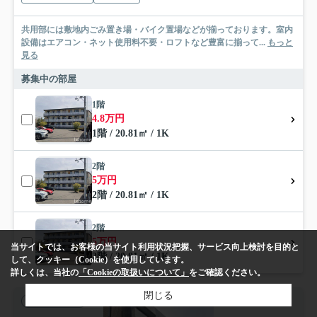
共用部には敷地内ごみ置き場・バイク置場などが揃っております。室内
設備はエアコン・ネット使用料不要・ロフトなど豊富に揃って...
もっと
見る
募集中の部屋
1階
4.8万円
1階 / 20.81㎡ / 1K
2階
5万円
2階 / 20.81㎡ / 1K
2階
5万円
当サイトでは、お客様の当サイト利用状況把握、サービス向上検討を目的と
2階 / 20.81㎡ / 1K
して、クッキー（Cookie）を使用しています。
詳しくは、当社の
「Cookieの取扱いについて」
をご確認ください。
閉じる
賃貸マンション