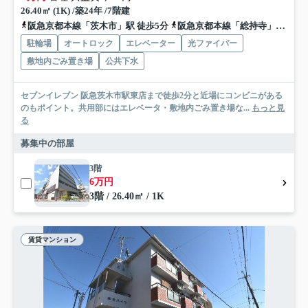
26.40㎡ (1K) /築24年 /7階建
阪急京都本線「茨木市」駅 徒歩5分
阪急京都本線「総持寺」駅 徒歩18分
駐輪場
オートロック
エレベーター
光ファイバー
敷地内ごみ置き場
公共下水
セブンイレブン 阪急茨木市駅東店まで徒歩2分と近場にコンビニがある
のもポイント。共用部にはエレベータ・敷地内ごみ置き場な...
もっと見
る
募集中の部屋
3階
6万円
3階 / 26.40㎡ / 1K
賃貸マンション