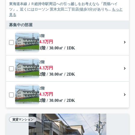
東海道本線ＪＲ総持寺駅周辺への引っ越しをお考えなら「西畑ハイ
ツ」。近くにはローソン 茨木太田二丁目店(徒歩3分)がありち...
もっと
見る
募集中の部屋
1階
4.3万円
1階 / 30.00㎡ / 1DK
2階
4.3万円
2階 / 30.00㎡ / 2DK
2階
4.3万円
2階 / 30.00㎡ / 2DK
賃貸マンション