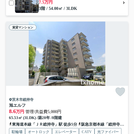
7.5万円
3階 / 54.00㎡ / 3LDK
賃貸マンション
茨木市総持寺
旭エルフ
8.6
万円
管理/共益費5,000円
65.53㎡ (3LDK) /築28年 /8階建
東海道本線「ＪＲ総持寺」駅 徒歩5分
阪急京都本線「総持寺」駅 徒歩8分
駐輪場
オートロック
エレベーター
CATV
光ファイバー