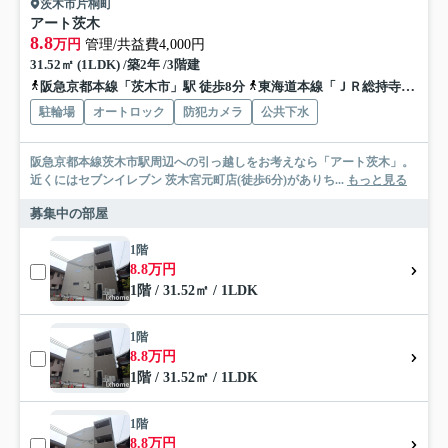
茨木市片桐町
アート茨木
8.8
万円
管理/共益費4,000円
31.52㎡ (1LDK) /築2年 /3階建
阪急京都本線「茨木市」駅 徒歩8分
東海道本線「ＪＲ総持寺」駅 徒歩15分
駐輪場
オートロック
防犯カメラ
公共下水
阪急京都本線茨木市駅周辺への引っ越しをお考えなら「アート茨木」。
近くにはセブンイレブン 茨木宮元町店(徒歩6分)がありち...
もっと見る
募集中の部屋
1階
8.8万円
1階 / 31.52㎡ / 1LDK
1階
8.8万円
1階 / 31.52㎡ / 1LDK
1階
8.8万円