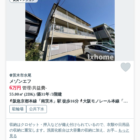
茨木市水尾
メゾンエフ
6
万円
管理/共益費-
55.00㎡ (2DK) /築31年 /3階建
阪急京都本線「南茨木」駅 徒歩16分
大阪モノレール本線「沢良宜」駅 徒歩19分
駐輪場
公共下水
収納はクロゼット・押入などが備え付けられているので、衣類や日用品
の収納に重宝します。洗面化粧台は大容量の収納に加え、お手...
もっと
見る