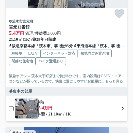
茨木市宮元町
宮元12番館
5.4
万円
管理/共益費3,000円
21.10㎡ (1K) /築29年 /4階建
阪急京都本線「茨木市」駅 徒歩5分
東海道本線「茨木」駅 徒歩15分
駐輪場
CATV
インターネット対応
敷地内ごみ置き場
閑静な住宅地
バイク置場あり
阪急オアシス 茨木大手町店まで徒歩6分です。室内設備はCATV・エア
コンなどが揃っているので、快適に過ごしやすいお部屋に...
もっと見る
募集中の部屋
4階
5.4万円
4階 / 21.10㎡ / 1K
賃貸マンション