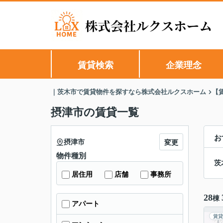
賃貸検索
企業理念
｜茨木市で賃貸物件を探すなら株式会社ルクスホーム
【
摂津市の賃貸一覧
お
摂津市
変更
物件種別
茨
居住用
店舗
事務所
28
棟
アパート
賃貸