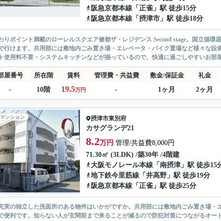
阪急京都本線
「
正雀
」駅 徒歩15分
阪急京都本線
「
摂津市
」駅 徒歩18分
わりポイント満載のローレルスクエア健都ザ・レジデンス Second stage。国立
で行けます。共用部には敷地内ごみ置き場・エレベータ・バイク置場など様々な設
ト使用料不要・システムキッチンなどが揃っているので、快適に過ごしやすいお部屋に
部屋番号
所在階
賃料
管理費・共益費
敷金/保証金
礼金
19.5
-
10階
-
1ヶ月
2ヶ月
万円
マンション
摂津市
東別府
カサグランデ21
8.2
万円
管理/共益費8,000円
71.30㎡ (3LDK) /築30年 /4階建
大阪モノレール本線
「
南摂津
」駅 徒歩15
地下鉄今里筋線
「
井高野
」駅 徒歩19分
阪急京都本線
「
正雀
」駅 徒歩25分
充実の独立した洗面所のある物件はいかがですか。共用部には敷地内ごみ置き場・
で便利です。知らない人が玄関前まで来ることが減るので防犯対策につながるオー