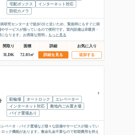
宅配ボックス
インターネット対応
防犯カメラ
循環器病研究センターまで徒歩5分と近いため、緊急時にもすぐに病
備やサービスが揃っているので便利です。室内設備は床暖房・
なります。お洒落な照明...
もっと見る
間取り
面積
詳細
お気に入り
3LDK
72.03㎡
詳細を見る
追加する
駐輪場
オートロック
エレベーター
分
インターネット対応
敷地内ごみ置き場
バイク置場あり
エレベータ・バイク置場など様々な設備やサービスが揃ってい
トロック機能があります。敷金礼金不要なので初期費用を抑え