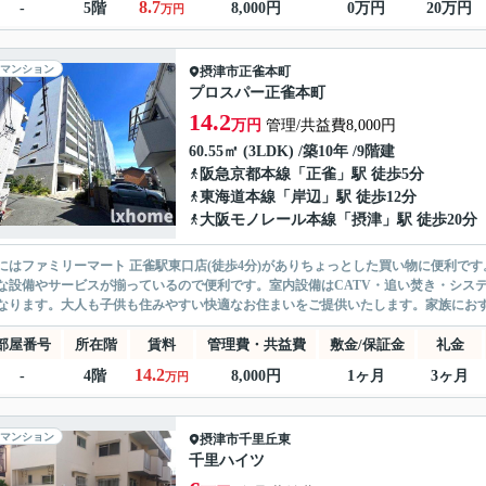
8.7
-
5階
8,000円
0万円
20万円
万円
マンション
摂津市
正雀本町
プロスパー正雀本町
14.2
万円
管理/共益費8,000円
60.55㎡ (3LDK) /築10年 /9階建
阪急京都本線
「
正雀
」駅 徒歩5分
東海道本線
「
岸辺
」駅 徒歩12分
大阪モノレール本線
「
摂津
」駅 徒歩20分
にはファミリーマート 正雀駅東口店(徒歩4分)がありちょっとした買い物に便利で
な設備やサービスが揃っているので便利です。室内設備はCATV・追い焚き・シス
なります。大人も子供も住みやすい快適なお住まいをご提供いたします。家族におすすめ
部屋番号
所在階
賃料
管理費・共益費
敷金/保証金
礼金
14.2
-
4階
8,000円
1ヶ月
3ヶ月
万円
マンション
摂津市
千里丘東
千里ハイツ