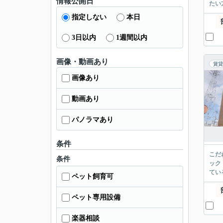
情報公開日
たい
指定しない
本日
3日以内
1週間以内
画像・動画あり
賃貸
画像あり
動画あり
パノラマあり
条件
こだ
条件
ック
てい
ペット飼育可
ペット専用設備
楽器相談