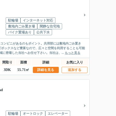
駐輪場
インターネット対応
敷地内ごみ置き場
閑静な住宅地
バイク置場あり
公共下水
にコンビニがあるのもポイント。共用部には敷地内ごみ置き
ズボックスなど豊富なので、広々と空間を利用することも可能
に密着した当社へお任せ下さい。当社は、...
もっと見る
間取り
面積
詳細
お気に入り
3DK
55.71㎡
詳細を見る
追加する
d
駐輪場
オートロック
エレベーター