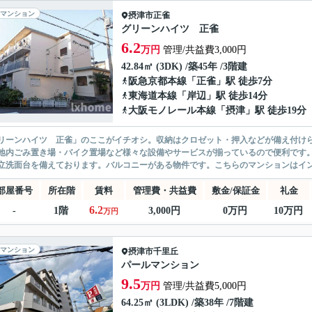
マンション
摂津市
正雀
グリーンハイツ 正雀
6.2
万円
管理/共益費3,000円
42.84㎡ (3DK) /築45年 /3階建
阪急京都本線
「
正雀
」駅 徒歩7分
東海道本線
「
岸辺
」駅 徒歩14分
大阪モノレール本線
「
摂津
」駅 徒歩19分
リーンハイツ 正雀」のここがイチオシ。収納はクロゼット・押入などが備え付け
地内ごみ置き場・バイク置場など様々な設備やサービスが揃っているので便利です
立洗面台を備えております。バルコニーがある物件です。こちらのマンションはイン
部屋番号
所在階
賃料
管理費・共益費
敷金/保証金
礼金
6.2
-
1階
3,000円
0万円
10万円
万円
マンション
摂津市
千里丘
パールマンション
9.5
万円
管理/共益費5,000円
64.25㎡ (3LDK) /築38年 /7階建