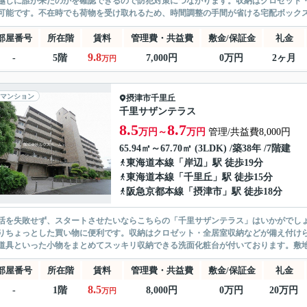
越しに誰が来たのかを確認できるので防犯対策につながります。収納はクロゼット
可能です。不在時でも荷物を受け取れるため、時間調整の手間が省ける宅配ボックスを
部屋番号
所在階
賃料
管理費・共益費
敷金/保証金
礼金
9.8
-
5階
7,000円
0万円
2ヶ月
万円
マンション
摂津市
千里丘
千里サザンテラス
8.5
8.7
万円～
万円
管理/共益費8,000円
65.94㎡～67.70㎡ (3LDK) /築38年 /7階建
東海道本線
「
岸辺
」駅 徒歩19分
東海道本線
「
千里丘
」駅 徒歩15分
阪急京都本線
「
摂津市
」駅 徒歩18分
活を失敗せず、スタートさせたいならこちらの「千里サザンテラス」はいかがでしょう
りちょっとした買い物に便利です。収納はクロゼット・全居室収納などが備え付け
道具といった小物をまとめてスッキリ収納できる洗面化粧台が付いております。敷地内
部屋番号
所在階
賃料
管理費・共益費
敷金/保証金
礼金
8.5
-
1階
8,000円
0万円
20万円
万円