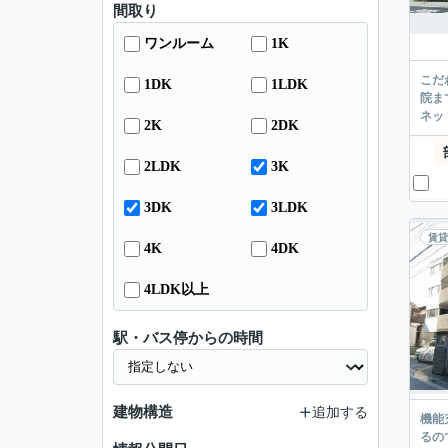
間取り
ワンルーム
1K
こだ
1DK
1LDK
院ま
ネッ
2K
2DK
2LDK
3K
3DK
3LDK
賃貸
4K
4DK
4LDK以上
駅・バス停からの時間
建物構造
追加する
機能
るの