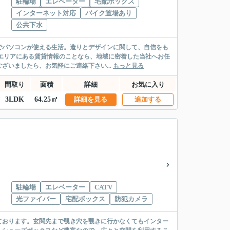
駐輪場
エレベーター
宅配ボックス
インターネット対応
バイク置場あり
公共下水
でパソコンが使える生活。造りとデザインに関して、自信をも
市エリアにある賃貸情報のことなら、地域に密着した当社へお任
いましたら、お気軽にご連絡下さい...
もっと見る
間取り
面積
詳細
お気に入り
3LDK
64.25㎡
詳細を見る
追加する
駐輪場
エレベーター
CATV
光ファイバー
宅配ボックス
防犯カメラ
ております。玄関先まで覗き穴を覗きに行かなくてもインター