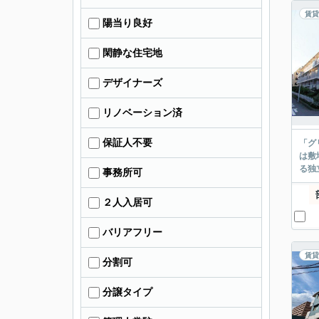
賃貸
陽当り良好
閑静な住宅地
デザイナーズ
リノベーション済
保証人不要
「グ
は敷
る独
事務所可
２人入居可
バリアフリー
賃貸
分割可
分譲タイプ