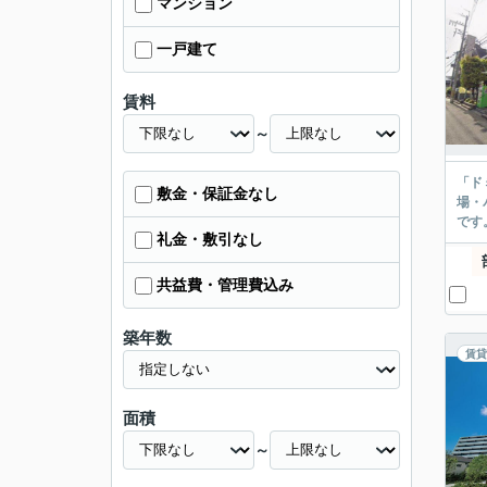
マンション
一戸建て
賃料
～
「ド
敷金・保証金なし
場・
です
礼金・敷引なし
共益費・管理費込み
築年数
賃貸
面積
～