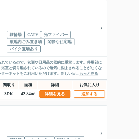
駐輪場
CATV
光ファイバー
敷地内ごみ置き場
閑静な住宅地
バイク置場あり
られているので、衣類や日用品の収納に重宝します。共用部に
。浴室と切り離されているので湿気に悩まされることがなくな
ターネットをご利用いただけます。新しい日...
もっと見る
間取り
面積
詳細
お気に入り
3DK
42.84㎡
詳細を見る
追加する