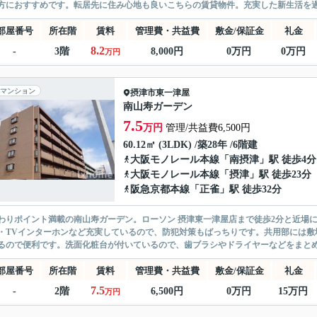
方におすすめです。転居先に住み心地も良いこちらの賃貸物件。充実した新生活を過ご
部屋番号
所在階
賃料
管理費・共益費
敷金/保証金
礼金
8.2
-
3階
8,000円
0万円
0万円
万円
マンション
摂津市
東一津屋
南山寿ガーデン
7.5
万円
管理/共益費6,500円
60.12㎡ (3LDK) /築28年 /6階建
大阪モノレール本線
「
南摂津
」駅 徒歩4分
大阪モノレール本線
「
摂津
」駅 徒歩23分
阪急京都本線
「
正雀
」駅 徒歩32分
わりポイント満載の南山寿ガーデン。ローソン 摂津東一津屋店まで徒歩2分と近場
・TVインターホンなど充実しているので、防犯対策もばっちりです。共用部には敷
るので便利です。洗面化粧台が付いているので、歯ブラシやドライヤーなどをまとめて
部屋番号
所在階
賃料
管理費・共益費
敷金/保証金
礼金
7.5
-
2階
6,500円
0万円
15万円
万円