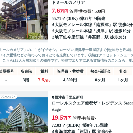
ドミールカメリア
7.6
万円
管理/共益費4,500円
55.71㎡ (3DK) /築27年 /4階建
大阪モノレール本線
「
南摂津
」駅 徒歩4分
大阪モノレール本線
「
摂津
」駅 徒歩19分
地下鉄今里筋線
「
井高野
」駅 徒歩28分
ミールカメリア」のここがイチオシ。ローソン 摂津東一津屋店まで徒歩4分と近場
バイク置場などが備わっておりとても充実しています。収納はクロゼット・シュー
。こちらは2人入居相談可の物件です。摂津市エリアにある賃貸情報のことなら、地域
部屋番号
所在階
賃料
管理費・共益費
敷金/保証金
礼金
7.6
-
3階
4,500円
0ヶ月
1ヶ月
万円
マンション
摂津市
千里丘新町
ローレルスクエア健都ザ・レジデンス Secon
stage
19.5
万円
管理/共益費-
72.03㎡ (3LDK) /築8年 /15階建
東海道本線
「
岸辺
」駅 徒歩5分