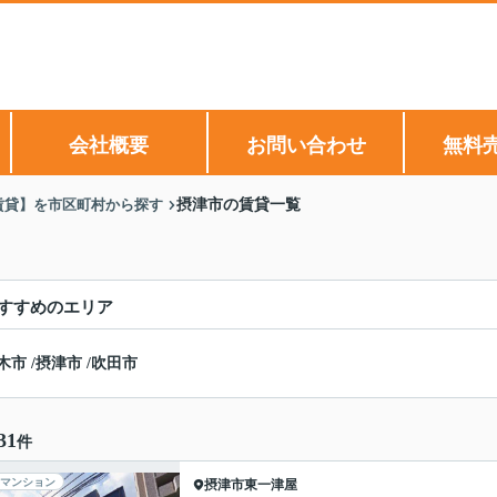
会社概要
お問い合わせ
無料
賃貸】を市区町村から探す
摂津市の賃貸一覧
すすめのエリア
木市
/
摂津市
/
吹田市
31
件
マンション
摂津市
東一津屋