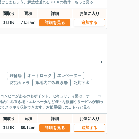
しましょう。解放感溢れる3LDKの物件...
もっと見る
間取り
面積
詳細
お気に入り
3LDK
71.30㎡
詳細を見る
追加する
駐輪場
オートロック
エレベーター
防犯カメラ
敷地内ごみ置き場
公共下水
にコンビニがあるのもポイント。セキュリティ面は、オートロ
地内ごみ置き場・エレベータなど様々な設備やサービスが揃っ
スッキリ収納できます。お部屋探しの...
もっと見る
間取り
面積
詳細
お気に入り
3LDK
60.12㎡
詳細を見る
追加する