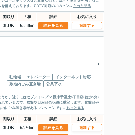
・シューズボックスなど豊富なので、広々と空間を利用するこ
備えております。CATV対応のこのマン...
もっと見る
間取り
面積
詳細
お気に入り
3LDK
65.38㎡
詳細を見る
追加する
駐輪場
エレベーター
インターネット対応
敷地内ごみ置き場
公共下水
か。近くにはセブンイレブン 摂津千里丘6丁目店(徒歩5分)
られているので、衣類や日用品の収納に重宝します。化粧品や
にごみ置き場があるマンションです...
もっと見る
間取り
面積
詳細
お気に入り
3LDK
65.94㎡
詳細を見る
追加する