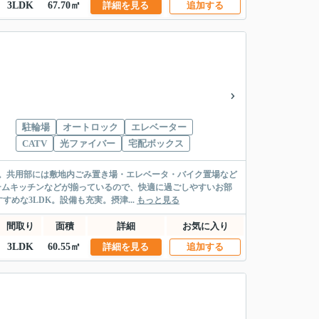
3LDK
67.70㎡
詳細を見る
追加する
駐輪場
オートロック
エレベーター
CATV
光ファイバー
宅配ボックス
す。共用部には敷地内ごみ置き場・エレベータ・バイク置場など
テムキッチンなどが揃っているので、快適に過ごしやすいお部
な3LDK。設備も充実。摂津...
もっと見る
間取り
面積
詳細
お気に入り
3LDK
60.55㎡
詳細を見る
追加する