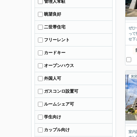
管理人常駐
眺望良好
二世帯住宅
ぜひ
って
せ下
フリーレント
カードキー
オープンハウス
賃貸
外国人可
ガスコンロ設置可
ルームシェア可
学生向け
カップル向け
室内