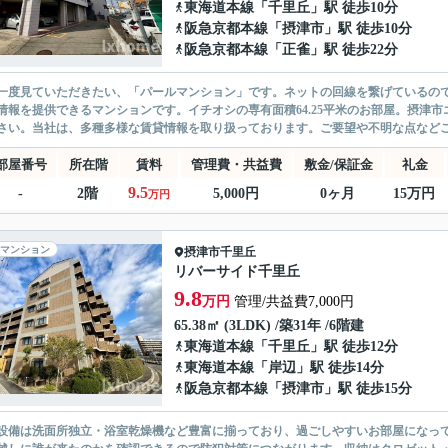
東海道本線
「
千里丘
」駅 徒歩10分
阪急京都本線
「
摂津市
」駅 徒歩10分
阪急京都本線
「
正雀
」駅 徒歩22分
一度見ていただきたい、「パールマンション」です。ネットの回線を繋げているの
情報を提供できるマンションです。イチオシの専有面積64.25平米のお部屋。摂津
さい。当社は、多種多様な賃貸情報を取り扱っております。ご要望や不明な点などござ
部屋番号
所在階
賃料
管理費・共益費
敷金/保証金
礼金
9.5
-
2階
5,000円
0ヶ月
15万円
万円
マンション
摂津市
千里丘
リバーサイド千里丘
9.8
万円
管理/共益費7,000円
65.38㎡ (3LDK) /築31年 /6階建
東海道本線
「
千里丘
」駅 徒歩12分
東海道本線
「
岸辺
」駅 徒歩14分
阪急京都本線
「
摂津市
」駅 徒歩15分
設備は洗面所独立・浴室乾燥機など豊富に揃っており、過ごしやすいお部屋になっ