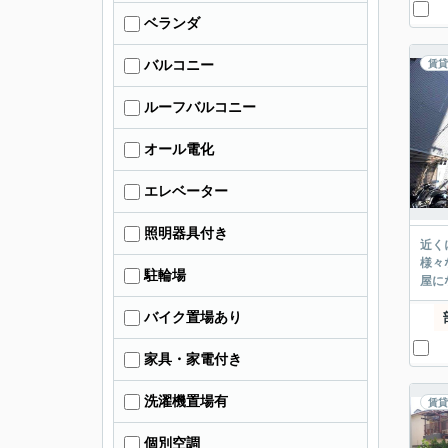
ベランダ
バルコニー
賃貸
ルーフバルコニー
オール電化
エレベーター
照明器具付き
近く
様々
駐輪場
屋に
バイク置場あり
家具・家電付き
洗濯機置場有
賃貸
個別空調