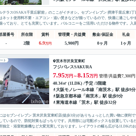
ルテラスOSAKA千里丘駅前」のここがイチオシ。セブンイレブン 摂津千里丘東1
はネット使用料不要・エアコン・追い焚きなどが揃っているので、快適に過ごしや
揃っており、とても充実しています。バルコニーをご活用いただける物件です。入居の
部屋番号
所在階
賃料
管理費・共益費
敷金/保証金
礼金
6.9
-
2階
5,900円
0ヶ月
1ヶ月
万円
ート
茨木市
沢良宜東町
フジパレスSAKURA
7.95
8.15
万円～
万円
管理/共益費7,300円
40.34㎡ (1LDK) /予定 /3階建
大阪モノレール本線
「
南茨木
」駅 徒歩9分
阪急京都本線
「
南茨木
」駅 徒歩9分
東海道本線
「
茨木
」駅 徒歩32分
にはセブンイレブン 茨木沢良宜東町店(徒歩3分)がありちょっとした買い物に便利
しているので、防犯対策もばっちりです。共用部には宅配ボックスを設置している
所独立・浴室乾燥機など大変充実しております。レイアウトの幅も広がる1LDKのお部