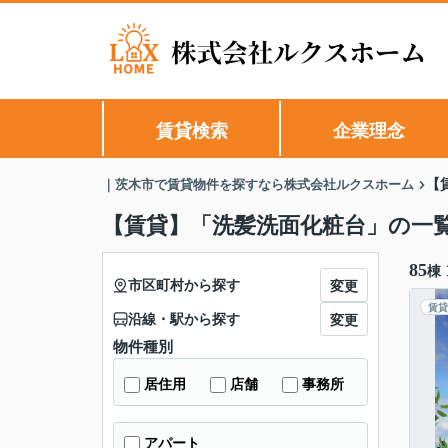
賃貸検索
企業理念
｜茨木市で賃貸物件を探すなら株式会社ルクスホーム
【
【賃貸】「洗髪洗面化粧台」の一
85
棟
市区町村から探す
変更
賃貸
沿線・駅から探す
変更
物件種別
居住用
店舗
事務所
アパート