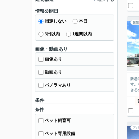
情報公開日
指定しない
本日
賃貸
3日以内
1週間以内
画像・動画あり
画像あり
動画あり
阪急
す。
パノラマあり
きる
条件
条件
ペット飼育可
アパ
ペット専用設備