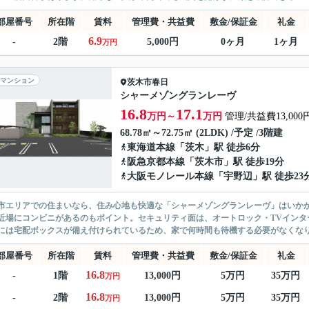
部屋番号
所在階
賃料
管理費・共益費
敷金/保証金
礼金
6.9
-
2階
5,000円
0ヶ月
1ヶ月
万円
マンション
茨木市
春日
シャーメゾングランレーヴ
16.8
17.1
万円～
万円
管理/共益費13,000
68.78㎡～72.75㎡ (2LDK) /予定 /3階建
東海道本線
「
茨木
」駅 徒歩6分
阪急京都本線
「
茨木市
」駅 徒歩19分
大阪モノレール本線
「
宇野辺
」駅 徒歩23
市エリアでの住まいなら、住み心地も快適な「シャーメゾングランレーヴ」はいかが
近場にコンビニがあるのもポイント。セキュリティ面は、オートロック・TVインタ
には宅配ボックスが備え付けられているため、家で何時間も待機する必要がなくなりま
部屋番号
所在階
賃料
管理費・共益費
敷金/保証金
礼金
16.8
-
1階
13,000円
5万円
35万円
万円
16.8
-
2階
13,000円
5万円
35万円
万円