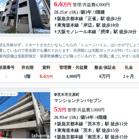
6.6
万円
管理/共益費4,000円
28.25㎡ (1K) /築3年 /3階建
阪急京都本線
「
正雀
」駅 徒歩2分
東海道本線
「
岸辺
」駅 徒歩10分
大阪モノレール本線
「
摂津
」駅 徒歩20分
活を失敗せず、スタートさせたいならこちらの「シューンハイム」はいかがでしょう
置しているので安全面でも優れております。共用部には宅配ボックスが付いている
室内設備は洗面所独立・浴室乾燥機などが揃っているので、快適に過ごしやすいお部
部屋番号
所在階
賃料
管理費・共益費
敷金/保証金
礼金
6.6
-
1階
4,000円
0万円
2ヶ月
万円
マンション
茨木市
主原町
マンションナンバセブン
5
万円
管理/共益費3,000円
26.93㎡ (1K) /築54年 /4階建
阪急京都本線
「
茨木市
」駅 徒歩11分
東海道本線
「
茨木
」駅 徒歩15分
阪急京都本線
「
南茨木
」駅 徒歩15分