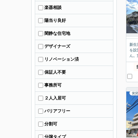
楽器相談
陽当り良好
閑静な住宅地
新生
デザイナーズ
を設
ん。
リノベーション済
保証人不要
事務所可
賃貸
２人入居可
バリアフリー
分割可
分譲タイプ