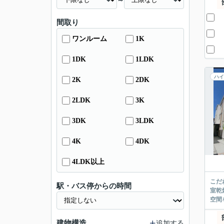
～
間取り
ワンルーム
1K
1DK
1LDK
ハイ
2K
2DK
2LDK
3K
3DK
3LDK
4K
4DK
4LDK以上
こだ
駅・バス停からの時間
室乾
空間
建物構造
追加する