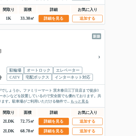
間取り
面積
詳細
お気に入り
1K
33.30㎡
詳細を見る
追加する
新築
円
駐輪場
オートロック
エレベーター
CATV
宅配ボックス
インターネット対応
分
でしょうか。ファミリーマート 茨木春日三丁目店まで徒歩3
ーホンなどを設置しているので安全面でも優れております。共
す。駐車場がご利用いただける物件で...
もっと見る
間取り
面積
詳細
お気に入り
2LDK
72.75㎡
詳細を見る
追加する
2LDK
68.78㎡
詳細を見る
追加する