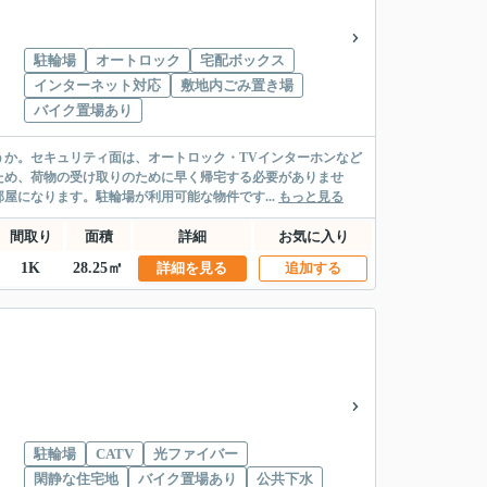
駐輪場
オートロック
宅配ボックス
インターネット対応
敷地内ごみ置き場
バイク置場あり
か。セキュリティ面は、オートロック・TVインターホンなど
ため、荷物の受け取りのために早く帰宅する必要がありませ
屋になります。駐輪場が利用可能な物件です...
もっと見る
間取り
面積
詳細
お気に入り
1K
28.25㎡
詳細を見る
追加する
駐輪場
CATV
光ファイバー
閑静な住宅地
バイク置場あり
公共下水