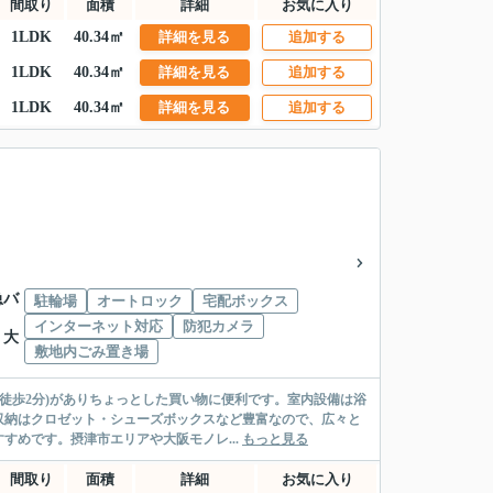
間取り
面積
詳細
お気に入り
1LDK
40.34㎡
詳細を見る
追加する
1LDK
40.34㎡
詳細を見る
追加する
1LDK
40.34㎡
詳細を見る
追加する
急バ
駐輪場
オートロック
宅配ボックス
インターネット対応
防犯カメラ
 大
敷地内ごみ置き場
徒歩2分)がありちょっとした買い物に便利です。室内設備は浴
収納はクロゼット・シューズボックスなど豊富なので、広々と
めです。摂津市エリアや大阪モノレ...
もっと見る
間取り
面積
詳細
お気に入り