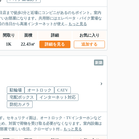
丁目店まで徒歩2分と近場にコンビニがあるのもポイント。室内
すいお部屋になります。共用部にはエレベータ・バイク置場な
当日から高速インターネットが使え...
もっと見る
間取り
面積
詳細
お気に入り
1K
22.43㎡
詳細を見る
追加する
新築
駐輪場
オートロック
CATV
宅配ボックス
インターネット対応
防犯カメラ
です。セキュリティ面は、オートロック・TVインターホンなど
ため、対面で荷物を受け取る必要がなくなります。室内設備は
屋で楽しい生活。クローゼット付...
もっと見る