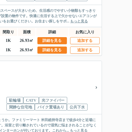
納スペースが大きいため、生活感のでやすい小物類もすっきり
グ設置の物件です。快適に生活する上で欠かせないエアコンが
をお選びください。お住まい探しをサポ...
もっと見る
間取り
面積
詳細
お気に入り
1K
26.93㎡
詳細を見る
追加する
1K
26.93㎡
詳細を見る
追加する
駐輪場
CATV
光ファイバー
閑静な住宅地
バイク置場あり
公共下水
うか。ファミリーマート 米田総持寺店まで徒歩4分と近場に
す。浴室と切り離されているので湿気に悩まされることがなく
ンターホンが付いております。これから...
もっと見る