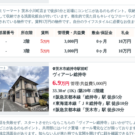
ミリーマート 茨木小川町店まで徒歩5分と近場にコンビニがあるのもポイント。収
して収納できる洗面化粧台が付いています。衛生的で見た目もキレイなフローリン
されている物件です。賃料5万円の物件です。自分のライフスタイルに必要なお住まい
部屋番号
所在階
賃料
管理費・共益費
敷金/保証金
礼金
5
-
2階
3,000円
0ヶ月
10万円
万円
5
-
3階
3,000円
0ヶ月
10万円
万円
ート
茨木市
総持寺駅前町
ヴィアーレ総持寺
6.9
万円
管理/共益費5,000円
33.30㎡ (1K) /築20年 /2階建
阪急京都本線
「
総持寺
」駅 徒歩5分
東海道本線
「
ＪＲ総持寺
」駅 徒歩10分
阪急京都本線
「
茨木市
」駅 徒歩20分
活を失敗せず、スタートさせたいならこちらの「ヴィアーレ総持寺」はいかがでしょ
ビニがあるのもポイント。共用部にはバイク置場・オール電化などが揃っておりま
独立洗面台があります。知らない人が来た時でも玄関を開けずに顔を確認できるTVイ