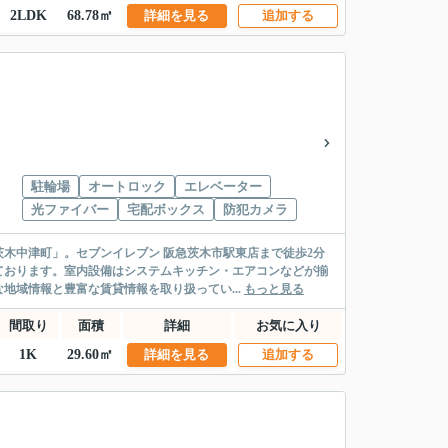
2LDK
68.78㎡
詳細を見る
追加する
駐輪場
オートロック
エレベーター
光ファイバー
宅配ボックス
防犯カメラ
木中津町」。セブンイレブン 阪急茨木市駅東店まで徒歩2分
ております。室内設備はシステムキッチン・エアコンなどが揃
地域情報と豊富な賃貸情報を取り扱ってい...
もっと見る
間取り
面積
詳細
お気に入り
1K
29.60㎡
詳細を見る
追加する