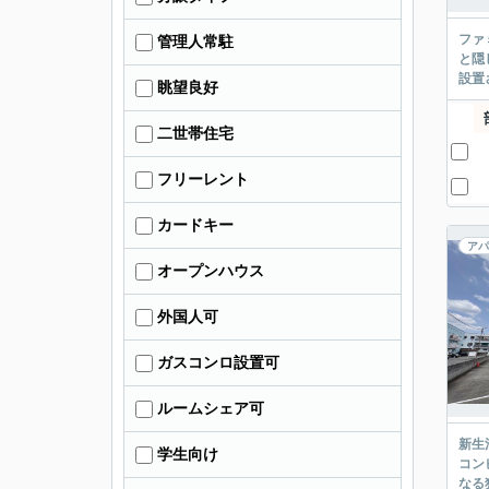
ファ
管理人常駐
と隠
設置
眺望良好
二世帯住宅
フリーレント
カードキー
アパ
オープンハウス
外国人可
ガスコンロ設置可
ルームシェア可
新生
学生向け
コン
なる