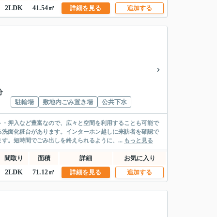
2LDK
41.54㎡
詳細を見る
追加する
分
駐輪場
敷地内ごみ置き場
公共下水
ト・押入など豊富なので、広々と空間を利用することも可能で
る洗面化粧台があります。インターホン越しに来訪者を確認で
す。短時間でごみ出しを終えられるように、...
もっと見る
間取り
面積
詳細
お気に入り
2LDK
71.12㎡
詳細を見る
追加する