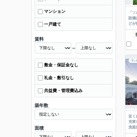
マンション
「ソ
設備
どが
一戸建て
賃料
～
アパ
敷金・保証金なし
礼金・敷引なし
共益費・管理費込み
築年数
近く
充実
洗面
面積