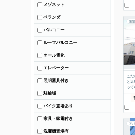
メゾネット
ベランダ
賃貸
バルコニー
ルーフバルコニー
オール電化
エレベーター
こだ
照明器具付き
と近
って
駐輪場
バイク置場あり
家具・家電付き
アパ
洗濯機置場有