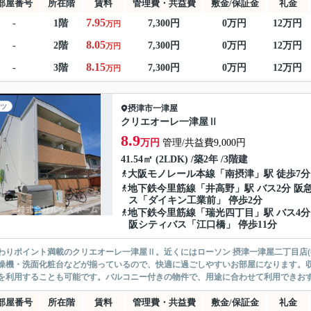
部屋番号
所在階
賃料
管理費・共益費
敷金/保証金
礼金
7.95
-
1階
7,300円
0万円
12万円
万円
8.05
-
2階
7,300円
0万円
12万円
万円
8.15
-
3階
7,300円
0万円
12万円
万円
ツ
摂津市
一津屋
クリエオーレ一津屋Ⅱ
8.9
万円
管理/共益費9,000円
41.54㎡ (2LDK) /築2年 /3階建
大阪モノレール本線
「
南摂津
」駅 徒歩7分
地下鉄今里筋線
「
井高野
」駅 バス2分 阪
ス「ダイキン工業前」 停歩2分
地下鉄今里筋線
「
瑞光四丁目
」駅 バス4分
阪シティバス「江口橋」 停歩11分
わりポイント満載のクリエオーレ一津屋Ⅱ。近くにはローソン 摂津一津屋二丁目店(
燥機・洗面化粧台などが揃っているので、快適に過ごしやすいお部屋になります。
を利用することも可能です。バルコニー付きの物件で、用途に合わせて利用できおすす
部屋番号
所在階
賃料
管理費・共益費
敷金/保証金
礼金