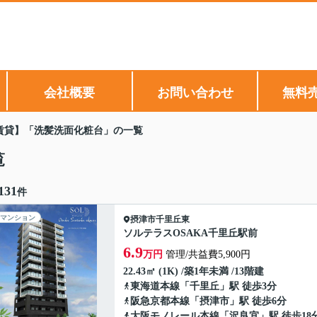
会社概要
お問い合わせ
無料
賃貸】「洗髪洗面化粧台」の一覧
覧
131
件
マンション
摂津市
千里丘東
ソルテラスOSAKA千里丘駅前
6.9
万円
管理/共益費5,900円
22.43㎡ (1K) /築1年未満 /13階建
東海道本線
「
千里丘
」駅 徒歩3分
阪急京都本線
「
摂津市
」駅 徒歩6分
大阪モノレール本線
「
沢良宜
」駅 徒歩18