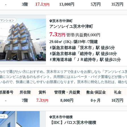
17.1
-
3階
13,000円
5万円
35万円
万円
マンション
茨木市
中津町
アンソレイユ茨木中津町
7.3
万円
管理/共益費8,000円
29.60㎡ (1K) /築19年 /7階建
阪急京都本線
「
茨木市
」駅 徒歩5分
阪急京都本線
「
総持寺
」駅 徒歩18分
東海道本線
「
ＪＲ総持寺
」駅 徒歩21分
わりで選びたい方におすすめ。茨木市エリアで住まいをお探しなら「アンソレイユ茨
場にコンビニがあるのもポイント。共用部にはエレベータ・バイク置場などが揃っ
いるので、快適に過ごしやすいお部屋になります。茨木市に特化した当社は、確かな
部屋番号
所在階
賃料
管理費・共益費
敷金/保証金
礼金
7.3
-
7階
8,000円
0ヶ月
10万円
万円
ート
茨木市
中穂積
【IDC】パロス茨木中穂積