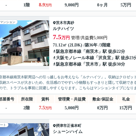
8.9
-
1階
9,000円
0ヶ月
5万円
万円
マンション
茨木市
真砂
ルナハイツ
7.5
万円
管理/共益費5,000円
71.12㎡ (2LDK) /築36年 /3階建
阪急京都本線
「
南茨木
」駅 徒歩22分
大阪モノレール本線
「
沢良宜
」駅 徒歩23
阪急京都本線
「
茨木市
」駅 徒歩30分
京都本線南茨木駅周辺への引っ越しをお考えなら「ルナハイツ」。収納はクロゼッ
収納スペースが大きいため、生活感のでやすい小物類もすっきりと隠して収納でき
ので、トラブルを事前に回避しやすくなります。こちらはマンションタイプになりま
部屋番号
所在階
賃料
管理費・共益費
敷金/保証金
礼金
7.5
-
2階
5,000円
0万円
15万円
万円
ート
摂津市
正雀本町
シューンハイム