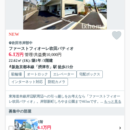
NEW
吹田市岸部中
ファーストフィオーレ吹田パティオ
6.1
万円
管理/共益費10,000円
22.62㎡ (1K) /築1年 /3階建
阪急京都本線「摂津市」駅 徒歩25分
駐輪場
オートロック
エレベーター
宅配ボックス
インターネット対応
防犯カメラ
東海道本線岸辺駅周辺への引っ越しをお考えなら「ファーストフィオー
レ吹田パティオ」。岸部新町しろやま公園まで465mです。...
もっと見る
募集中の部屋
1階
6.1万円