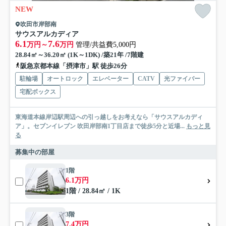
NEW
吹田市岸部南
サウスアルカディア
6.1
7.6
万円～
万円
管理/共益費5,000円
28.84㎡～36.20㎡ (1K～1DK) /築21年 /7階建
阪急京都本線「摂津市」駅 徒歩26分
駐輪場
オートロック
エレベーター
CATV
光ファイバー
宅配ボックス
東海道本線岸辺駅周辺への引っ越しをお考えなら「サウスアルカディ
ア」。セブンイレブン 吹田岸部南1丁目店まで徒歩5分と近場...
もっと見
る
募集中の部屋
1階
6.1万円
1階 / 28.84㎡ / 1K
3階
7.4万円