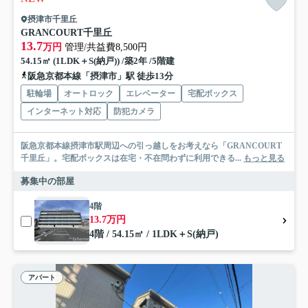
摂津市千里丘
GRANCOURT千里丘
13.7
万円
管理/共益費8,500円
54.15㎡ (1LDK＋S(納戸)) /築2年 /5階建
阪急京都本線「摂津市」駅 徒歩13分
駐輪場
オートロック
エレベーター
宅配ボックス
インターネット対応
防犯カメラ
阪急京都本線摂津市駅周辺への引っ越しをお考えなら「GRANCOURT
千里丘」。宅配ボックスは在宅・不在問わずに利用できる...
もっと見る
募集中の部屋
4階
13.7万円
4階 / 54.15㎡ / 1LDK＋S(納戸)
アパート