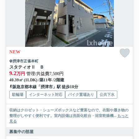
NEW
摂津市正雀本町
スタティオⅡ Ｂ
9.2
万円
管理/共益費7,500円
40.39㎡ (1LDK) /築11年 /2階建
阪急京都本線「摂津市」駅 徒歩18分
駐輪場
インターネット対応
バイク置場あり
公共下水
収納はクロゼット・シューズボックスなど豊富なので、衣類や履き物の
整理がしやすく便利です。室内設備は洗面化粧台・浴室乾燥機...
もっと
見る
募集中の部屋