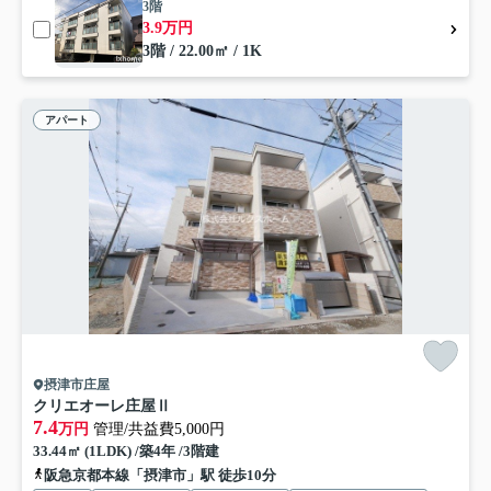
3階
3.9万円
3階 / 22.00㎡ / 1K
アパート
摂津市庄屋
クリエオーレ庄屋Ⅱ
7.4
万円
管理/共益費5,000円
33.44㎡ (1LDK) /築4年 /3階建
阪急京都本線「摂津市」駅 徒歩10分