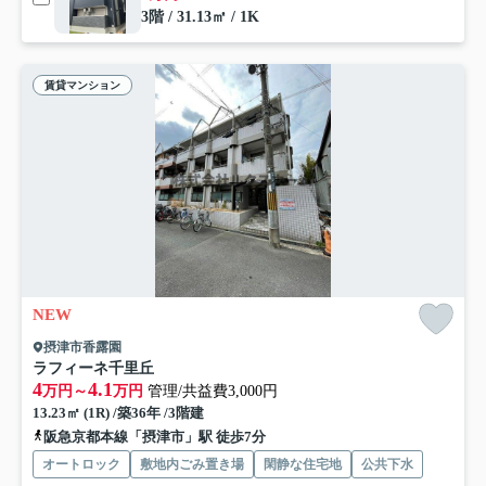
3階 / 31.13㎡ / 1K
賃貸マンション
NEW
摂津市香露園
ラフィーネ千里丘
4
4.1
万円～
万円
管理/共益費3,000円
13.23㎡ (1R) /築36年 /3階建
阪急京都本線「摂津市」駅 徒歩7分
オートロック
敷地内ごみ置き場
閑静な住宅地
公共下水