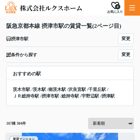
0
お気に入り
阪急京都本線 摂津市駅の賃貸一覧(2ページ目)
変更
摂津市駅
変更
条件から探す
おすすめの駅
茨木市駅
/
茨木駅
/
南茨木駅
/
沢良宜駅
/
千里丘駅
/
ＪＲ総持寺駅
/
摂津市駅
/
総持寺駅
/
宇野辺駅
/
摂津駅
167
棟
304
件
賃貸マンション