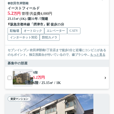
吹田市岸部南
イーストフィールド
5.2
万円
管理/共益費4,000円
25.15㎡ (1K) /築31年 /7階建
阪急京都本線「摂津市」駅 徒歩25分
駐輪場
オートロック
エレベーター
CATV
インターネット対応
防犯カメラ
セブンイレブン 吹田岸部南1丁目店まで徒歩3分と近場にコンビニがある
のもポイント。独立洗面台が付いているので、歯ブラシや...
もっと見る
募集中の部屋
6階
5.2万円
6階 / 25.15㎡ / 1K
賃貸マンション