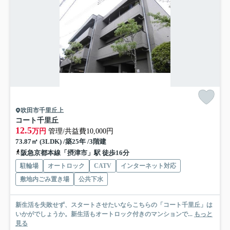
吹田市千里丘上
コート千里丘
12.5
万円
管理/共益費10,000円
73.87㎡ (3LDK) /築25年 /3階建
阪急京都本線「摂津市」駅 徒歩16分
駐輪場
オートロック
CATV
インターネット対応
敷地内ごみ置き場
公共下水
新生活を失敗せず、スタートさせたいならこちらの「コート千里丘」は
いかがでしょうか。新生活もオートロック付きのマンションで...
もっと
見る