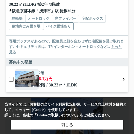
30.22㎡ (1LDK) /築2年 /3階建
阪急京都本線「摂津市」駅 徒歩30分
駐輪場
オートロック
光ファイバー
宅配ボックス
敷地内ごみ置き場
バイク置場あり
専用ボックスがあるので、配達員と顔を合わせずに宅配便を受け取れま
す。セキュリティ面は、TVインターホン・オートロックなど...
もっと
見る
募集中の部屋
2階
8.1万円
2階 / 30.22㎡ / 1LDK
賃貸マンション
当サイトでは、お客様の当サイト利用状況把握、サービス向上検討を目的と
して、クッキー（Cookie）を使用しています。
詳しくは、当社の
「Cookieの取扱いについて」
をご確認ください。
閉じる