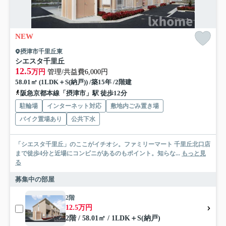
NEW
摂津市千里丘東
シエスタ千里丘
12.5
万円
管理/共益費6,000円
58.01㎡ (1LDK＋S(納戸)) /築15年 /2階建
阪急京都本線「摂津市」駅 徒歩12分
駐輪場
インターネット対応
敷地内ごみ置き場
バイク置場あり
公共下水
「シエスタ千里丘」のここがイチオシ。ファミリーマート 千里丘北口店
まで徒歩4分と近場にコンビニがあるのもポイント。知らな...
もっと見
る
募集中の部屋
2階
12.5万円
2階 / 58.01㎡ / 1LDK＋S(納戸)