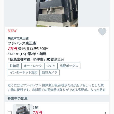
NEW
摂津市東正雀
フジパレス東正雀
7
万円
管理/共益費5,300円
31.13㎡ (1K) /築2年 /3階建
阪急京都本線「摂津市」駅 徒歩11分
駐輪場
オートロック
CATV
宅配ボックス
インターネット対応
防犯カメラ
近くにはセブンイレブン 摂津東正雀店(徒歩2分)がありちょっとした買
い物に便利です。非対面での荷物受け取りができる宅配ボ...
もっと見る
募集中の部屋
3階
7万円