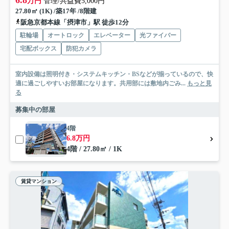
6.8
万円
管理/共益費5,000円
27.80㎡ (1K) /築17年 /8階建
阪急京都本線「摂津市」駅 徒歩12分
駐輪場
オートロック
エレベーター
光ファイバー
宅配ボックス
防犯カメラ
室内設備は照明付き・システムキッチン・BSなどが揃っているので、快
適に過ごしやすいお部屋になります。共用部には敷地内ごみ...
もっと見
る
募集中の部屋
4階
6.8万円
4階 / 27.80㎡ / 1K
賃貸マンション