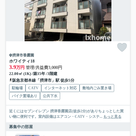
摂津市香露園
ホワイティ18
3.9
万円
管理/共益費3,000円
22.00㎡ (1K) /築35年 /3階建
阪急京都本線「摂津市」駅 徒歩5分
駐輪場
CATV
インターネット対応
敷地内ごみ置き場
バイク置場あり
公共下水
近くにはセブンイレブン 摂津香露園店(徒歩2分)がありちょっとした買
い物に便利です。室内設備はエアコン・CATV・システ...
もっと見る
募集中の部屋