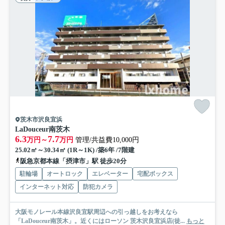
茨木市沢良宜浜
LaDouceur南茨木
6.3
7.7
万円～
万円
管理/共益費10,000円
25.02㎡～30.34㎡ (1R～1K) /築6年 /7階建
阪急京都本線「摂津市」駅 徒歩20分
駐輪場
オートロック
エレベーター
宅配ボックス
インターネット対応
防犯カメラ
大阪モノレール本線沢良宜駅周辺への引っ越しをお考えなら
「LaDouceur南茨木」。近くにはローソン 茨木沢良宜浜店(徒...
もっと