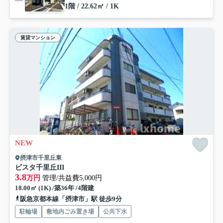
1階 / 22.62㎡ / 1K
賃貸マンション
NEW
摂津市千里丘東
ビスタ千里丘III
3.8
万円
管理/共益費5,000円
18.00㎡ (1K) /築36年 /4階建
阪急京都本線「摂津市」駅 徒歩9分
駐輪場
敷地内ごみ置き場
公共下水