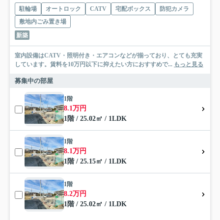
駐輪場
オートロック
CATV
宅配ボックス
防犯カメラ
敷地内ごみ置き場
新築
室内設備はCATV・照明付き・エアコンなどが揃っており、とても充実
しています。賃料を10万円以下に抑えたい方におすすめで...
もっと見る
募集中の部屋
1階
8.1万円
1階 / 25.02㎡ / 1LDK
1階
8.1万円
1階 / 25.15㎡ / 1LDK
1階
8.2万円
1階 / 25.02㎡ / 1LDK