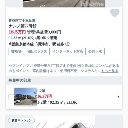
摂津市千里丘東
ナンノ第27号館
16.5
万円
管理/共益費3,000円
92.35㎡ (2LDK) /築1年 /2階建
阪急京都本線「摂津市」駅 徒歩7分
駐輪場
宅配ボックス
インターネット対応
公共下水
セブンイレブン 摂津千里丘4丁目店まで徒歩1分と近場にコンビニがある
のもポイント。室内設備はネット使用料不要・システムキ...
もっと見る
募集中の部屋
1-2階
16.5万円
1-2階 / 92.35㎡ / 2LDK
賃貸マンション