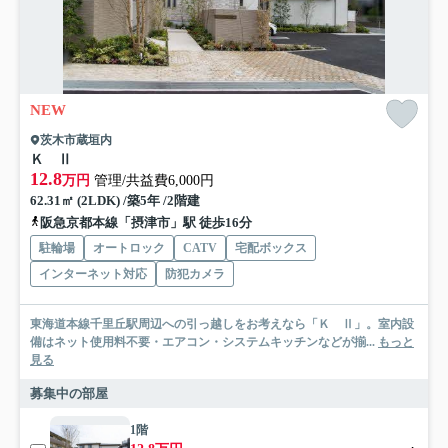
NEW
茨木市蔵垣内
Ｋ Ⅱ
12.8
万円
管理/共益費6,000円
62.31㎡ (2LDK) /築5年 /2階建
阪急京都本線「摂津市」駅 徒歩16分
駐輪場
オートロック
CATV
宅配ボックス
インターネット対応
防犯カメラ
東海道本線千里丘駅周辺への引っ越しをお考えなら「Ｋ Ⅱ」。室内設
備はネット使用料不要・エアコン・システムキッチンなどが揃...
もっと
見る
募集中の部屋
1階