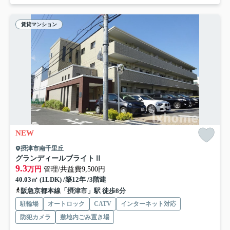
賃貸マンション
NEW
摂津市南千里丘
グランディールブライトⅡ
9.3
万円
管理/共益費9,500円
40.03㎡ (1LDK) /築12年 /3階建
阪急京都本線「摂津市」駅 徒歩8分
駐輪場
オートロック
CATV
インターネット対応
防犯カメラ
敷地内ごみ置き場