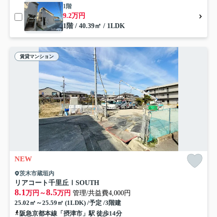
1階
9.2万円
1階 / 40.39㎡ / 1LDK
賃貸マンション
NEW
茨木市蔵垣内
リアコート千里丘ⅠSOUTH
8.1
8.5
万円～
万円
管理/共益費4,000円
25.02㎡～25.59㎡ (1LDK) /予定 /3階建
阪急京都本線「摂津市」駅 徒歩14分