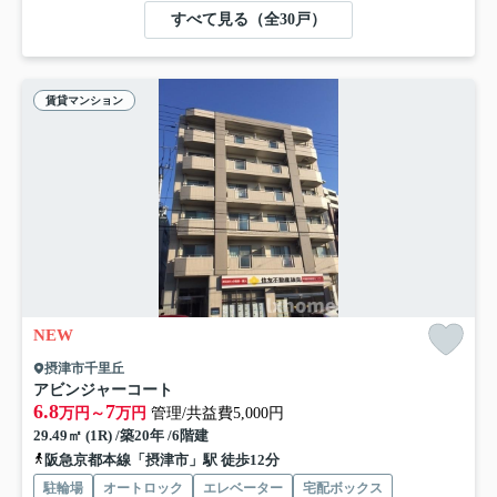
すべて見る（全30戸）
賃貸マンション
NEW
摂津市千里丘
アビンジャーコート
6.8
7
万円～
万円
管理/共益費5,000円
29.49㎡ (1R) /築20年 /6階建
阪急京都本線「摂津市」駅 徒歩12分
駐輪場
オートロック
エレベーター
宅配ボックス