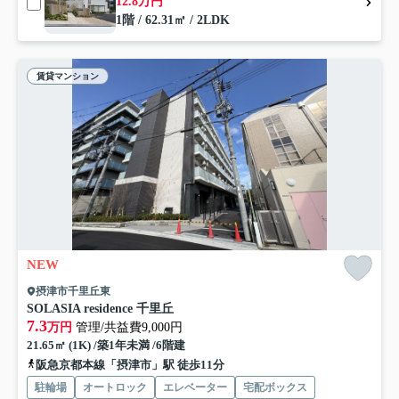
12.8万円
1階 / 62.31㎡ / 2LDK
賃貸マンション
NEW
摂津市千里丘東
SOLASIA residence 千里丘
7.3
万円
管理/共益費9,000円
21.65㎡ (1K) /築1年未満 /6階建
阪急京都本線「摂津市」駅 徒歩11分
駐輪場
オートロック
エレベーター
宅配ボックス