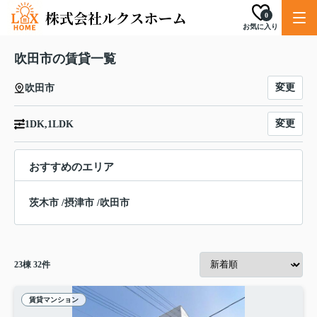
0
お気に入り
吹田市の賃貸一覧
変更
吹田市
変更
1DK,1LDK
おすすめのエリア
茨木市
/
摂津市
/
吹田市
23
棟
32
件
賃貸マンション