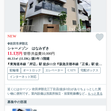
NEW
吹田市岸部北
シャーメゾン はなみずき
11.1
万円
管理/共益費10,000円
46.33㎡ (1LDK) /築3年 /3階建
東海道本線「岸辺」駅 徒歩11分
阪急京都本線「正雀」駅 徒歩20分
駐輪場
オートロック
エレベーター
CATV
宅配ボックス
インターネット対応
近くにはローソン 吹田岸部北三丁目店(徒歩3分)がありちょっとした買
い物に便利です。室内設備は洗面所独立・浴室乾燥機など...
もっと見る
募集中の部屋