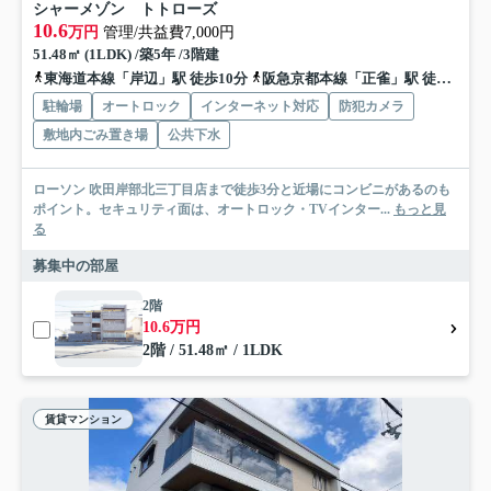
シャーメゾン トトローズ
10.6
万円
管理/共益費7,000円
51.48㎡ (1LDK) /築5年 /3階建
東海道本線「岸辺」駅 徒歩10分
阪急京都本線「正雀」駅 徒歩20分
駐輪場
オートロック
インターネット対応
防犯カメラ
敷地内ごみ置き場
公共下水
ローソン 吹田岸部北三丁目店まで徒歩3分と近場にコンビニがあるのも
ポイント。セキュリティ面は、オートロック・TVインター...
もっと見
る
募集中の部屋
2階
10.6万円
2階 / 51.48㎡ / 1LDK
賃貸マンション