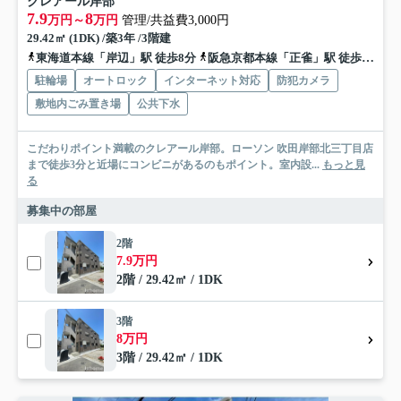
クレアール岸部
7.9
8
万円～
万円
管理/共益費3,000円
29.42㎡ (1DK) /築3年 /3階建
東海道本線「岸辺」駅 徒歩8分
阪急京都本線「正雀」駅 徒歩18分
駐輪場
オートロック
インターネット対応
防犯カメラ
敷地内ごみ置き場
公共下水
こだわりポイント満載のクレアール岸部。ローソン 吹田岸部北三丁目店
まで徒歩3分と近場にコンビニがあるのもポイント。室内設...
もっと見
る
募集中の部屋
2階
7.9万円
2階 / 29.42㎡ / 1DK
3階
8万円
3階 / 29.42㎡ / 1DK