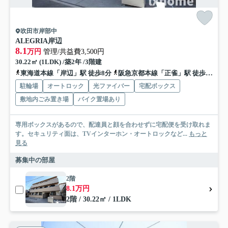
吹田市岸部中
ALEGRIA岸辺
8.1
万円
管理/共益費3,500円
30.22㎡ (1LDK) /築2年 /3階建
東海道本線「岸辺」駅 徒歩8分
阪急京都本線「正雀」駅 徒歩19分
駐輪場
オートロック
光ファイバー
宅配ボックス
敷地内ごみ置き場
バイク置場あり
専用ボックスがあるので、配達員と顔を合わせずに宅配便を受け取れま
す。セキュリティ面は、TVインターホン・オートロックなど...
もっと
見る
募集中の部屋
2階
8.1万円
2階 / 30.22㎡ / 1LDK