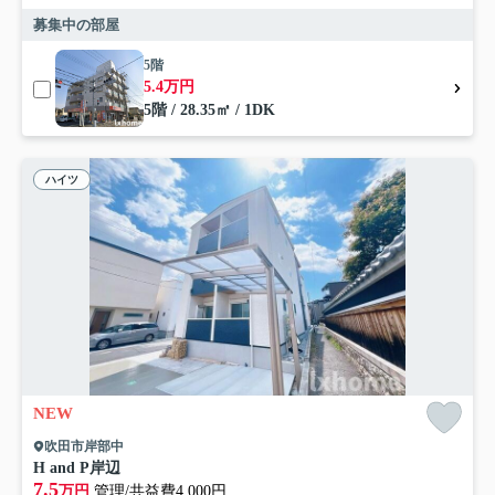
募集中の部屋
5階
5.4万円
5階 / 28.35㎡ / 1DK
ハイツ
NEW
吹田市岸部中
H and P岸辺
7.5
万円
管理/共益費4,000円