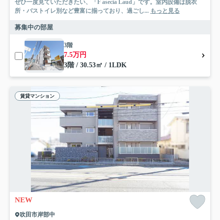
ぜひ一度見ていただきたい、「F asecia Laud」です。室内設備は脱衣
所・バストイレ別など豊富に揃っており、過ごし...
もっと見る
募集中の部屋
3階
7.5万円
3階 / 30.53㎡ / 1LDK
賃貸マンション
NEW
吹田市岸部中