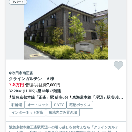
アパート
吹田市南正雀
クラインガルテン Ａ棟
7.8
万円
管理/共益費7,000円
32.20㎡ (1LDK) /築18年 /2階建
阪急京都本線「正雀」駅 徒歩6分
東海道本線「岸辺」駅 徒歩12分
駐輪場
オートロック
CATV
宅配ボックス
インターネット対応
敷地内ごみ置き場
阪急京都本線正雀駅周辺への引っ越しをお考えなら「クラインガルテ