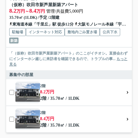
（仮称）吹田市新芦屋新築アパート
8.2
8.4
万円～
万円
管理/共益費5,000円
35.70㎡ (1LDK) /予定 /2階建
東海道本線「千里丘」駅 徒歩12分
大阪モノレール本線「宇野辺」駅 徒歩13分
駐輪場
インターネット対応
敷地内ごみ置き場
公共下水
新築
「（仮称）吹田市新芦屋新築アパート」のここがイチオシ。直接会わず
にインターホン越しに来訪者を確認できるので、トラブルの事...
もっと
見る
募集中の部屋
2階
8.2万円
2階 / 35.70㎡ / 1LDK
2階
8.4万円
2階 / 35.70㎡ / 1LDK