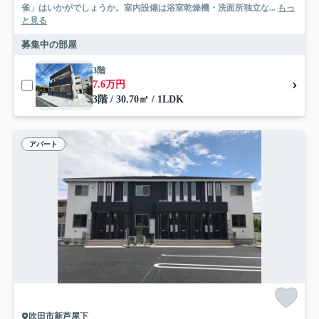
雀」はいかがでしょうか。室内設備は浴室乾燥機・洗面所独立な...
もっ
と見る
募集中の部屋
3階
7.6万円
3階 / 30.70㎡ / 1LDK
アパート
吹田市新芦屋下