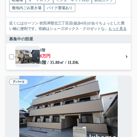
駐輪場
オートロック
インターネット対応
防犯カメラ
敷地内ごみ置き場
バイク置場あり
近くにはローソン 吹田岸部北三丁目店(徒歩4分)がありちょっとした買
い物に便利です。収納はシューズボックス・クロゼットな...
もっと見る
募集中の部屋
1階
8万円
1階 / 35.80㎡ / 1LDK
アパート