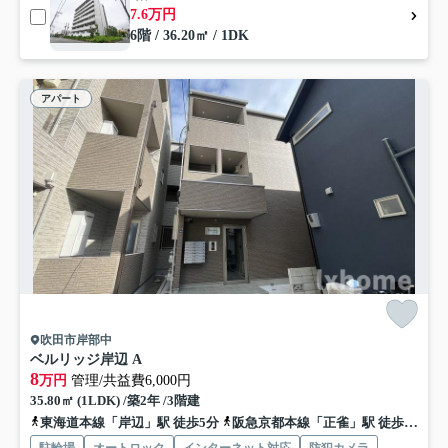
7.6万円
6階 / 36.20㎡ / 1DK
アパート
吹田市岸部中
ベルリッジ岸辺 A
8
万円
管理/共益費6,000円
35.80㎡ (1LDK) /築2年 /3階建
東海道本線「岸辺」駅 徒歩5分
阪急京都本線「正雀」駅 徒歩15分