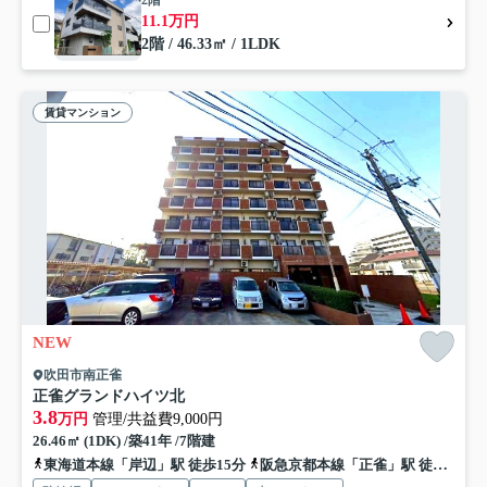
2階
11.1万円
2階 / 46.33㎡ / 1LDK
賃貸マンション
NEW
吹田市南正雀
正雀グランドハイツ北
3.8
万円
管理/共益費9,000円
26.46㎡ (1DK) /築41年 /7階建
東海道本線「岸辺」駅 徒歩15分
阪急京都本線「正雀」駅 徒歩17分