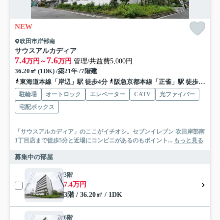
NEW
吹田市岸部南
サウスアルカディア
7.4
7.6
万円～
万円
管理/共益費5,000円
36.20㎡ (1DK) /築21年 /7階建
東海道本線「岸辺」駅 徒歩4分
阪急京都本線「正雀」駅 徒歩8分
駐輪場
オートロック
エレベーター
CATV
光ファイバー
宅配ボックス
「サウスアルカディア」のここがイチオシ。セブンイレブン 吹田岸部南
1丁目店まで徒歩5分と近場にコンビニがあるのもポイント...
もっと見る
募集中の部屋
3階
7.4万円
3階 / 36.20㎡ / 1DK
6階