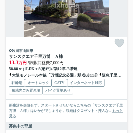
吹田市山田東
サンスクエア千里万博 Ａ棟
13.3
万円
管理/共益費7,000円
58.88㎡ (1LDK＋S(納戸)) /築12年 /3階建
大阪モノレール本線「万博記念公園」駅 徒歩11分
阪急千里線「山田」駅 徒歩15分
駐輪場
オートロック
CATV
インターネット対応
敷地内ごみ置き場
バイク置場あり
新生活を失敗せず、スタートさせたいならこちらの「サンスクエア千里
万博 Ａ棟」はいかがでしょうか。収納はクロゼット・押入な...
もっと
見る
募集中の部屋