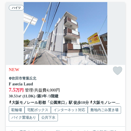
ハイツ
NEW
吹田市青葉丘北
F asecia Laud
7.5
万円
管理/共益費4,000円
30.53㎡ (1LDK) /築3年 /3階建
大阪モノレール彩都「公園東口」駅 徒歩10分
大阪モノレール本線「宇野辺」駅 徒歩10分
駐輪場
宅配ボックス
インターネット対応
敷地内ごみ置き場
バイク置場あり
公共下水