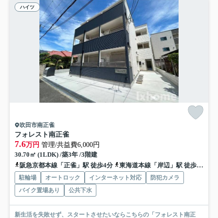
ハイツ
吹田市南正雀
フォレスト南正雀
7.6
万円
管理/共益費6,000円
30.70㎡ (1LDK) /築3年 /3階建
阪急京都本線「正雀」駅 徒歩4分
東海道本線「岸辺」駅 徒歩7分
駐輪場
オートロック
インターネット対応
防犯カメラ
バイク置場あり
公共下水
新生活を失敗せず、スタートさせたいならこちらの「フォレスト南正