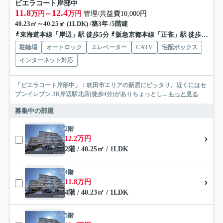
ビエラコート岸部中
11.8
12.4
万円～
万円
管理/共益費10,000円
40.23㎡～40.25㎡ (1LDK) /築3年 /5階建
東海道本線「岸辺」駅 徒歩5分
阪急京都本線「正雀」駅 徒歩15分
駐輪場
オートロック
エレベーター
CATV
宅配ボックス
インターネット対応
「ビエラコート岸部中」：吹田市エリアの新居にピッタリ。近くにはセ
ブンイレブン JR岸辺駅北店(徒歩4分)がありちょっとし...
もっと見る
募集中の部屋
2階
12.2万円
2階 / 40.25㎡ / 1LDK
4階
11.8万円
4階 / 40.23㎡ / 1LDK
5階