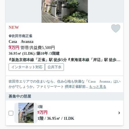
NEW
吹田市南正雀
Casa Avanza
9
万円
管理/共益費5,500円
36.95㎡ (1LDK) /築10年 /3階建
阪急京都本線「正雀」駅 徒歩5分
東海道本線「岸辺」駅 徒歩9分
インターネット対応
公共下水
吹田市エリアでの住まいなら、住み心地も快適な「Casa Avanza」はい
かがでしょうか。ファミリーマート 摂津正雀駅前...
もっと見る
募集中の部屋
1階
9万円
1階 / 36.95㎡ / 1LDK