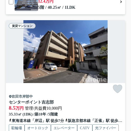
12.4万円
5階 / 40.25㎡ / 1LDK
賃貸マンション
吹田市岸部中
センターポイント吉志部
8.5
万円
管理/共益費10,000円
35.33㎡ (1DK) /築18年 /5階建
東海道本線「岸辺」駅 徒歩7分
阪急京都本線「正雀」駅 徒歩14分
駐輪場
オートロック
エレベーター
CATV
光ファイバー