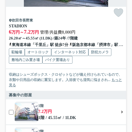
吹田市長野東
STADION
6
7.2
万円～
万円
管理/共益費8,000円
26.20㎡～45.55㎡ (1LDK) /築24年 /7階建
東海道本線「千里丘」駅 徒歩7分
阪急京都本線「摂津市」駅 徒歩10分
駐輪場
オートロック
インターネット対応
防犯カメラ
敷地内ごみ置き場
バイク置場あり
収納はシューズボックス・クロゼットなどが備え付けられているので、
衣類や日用品の収納に重宝します。入浴後でも湿気に悩まされ...
もっと
見る
募集中の部屋
1階
7.2万円
1階 / 45.55㎡ / 1LDK
2階