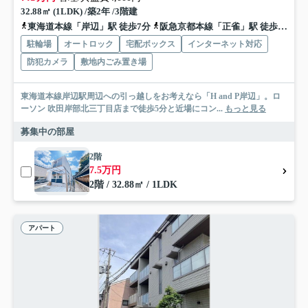
32.88㎡ (1LDK) /築2年 /3階建
東海道本線「岸辺」駅 徒歩7分
阪急京都本線「正雀」駅 徒歩17分
駐輪場
オートロック
宅配ボックス
インターネット対応
防犯カメラ
敷地内ごみ置き場
東海道本線岸辺駅周辺への引っ越しをお考えなら「H and P岸辺」。ロ
ーソン 吹田岸部北三丁目店まで徒歩5分と近場にコン...
もっと見る
募集中の部屋
2階
7.5万円
2階 / 32.88㎡ / 1LDK
アパート