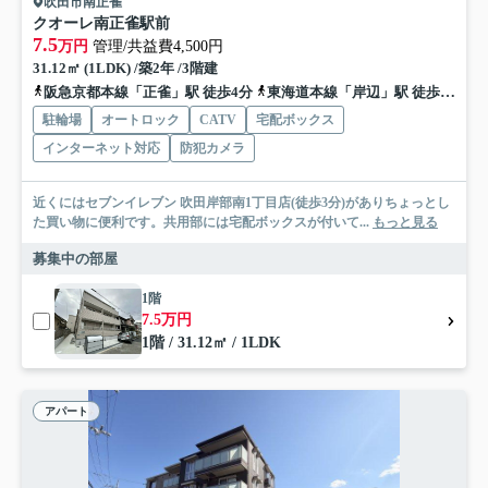
吹田市南正雀
クオーレ南正雀駅前
7.5
万円
管理/共益費4,500円
31.12㎡ (1LDK) /築2年 /3階建
阪急京都本線「正雀」駅 徒歩4分
東海道本線「岸辺」駅 徒歩9分
駐輪場
オートロック
CATV
宅配ボックス
インターネット対応
防犯カメラ
近くにはセブンイレブン 吹田岸部南1丁目店(徒歩3分)がありちょっとし
た買い物に便利です。共用部には宅配ボックスが付いて...
もっと見る
募集中の部屋
1階
7.5万円
1階 / 31.12㎡ / 1LDK
アパート