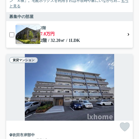
ン Ａ棟」。宅配ボックスを利用すれば不在時や家にいながら対...
もっ
と見る
募集中の部屋
2階
7.8万円
2階 / 32.20㎡ / 1LDK
賃貸マンション
吹田市岸部中