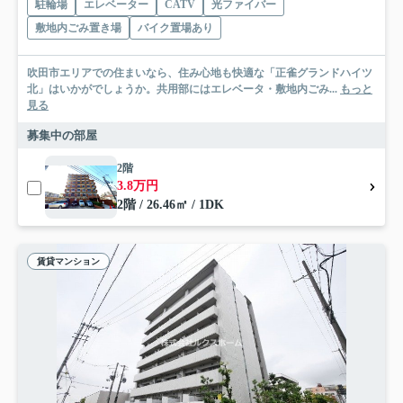
駐輪場
エレベーター
CATV
光ファイバー
敷地内ごみ置き場
バイク置場あり
吹田市エリアでの住まいなら、住み心地も快適な「正雀グランドハイツ
北」はいかがでしょうか。共用部にはエレベータ・敷地内ごみ...
もっと
見る
募集中の部屋
2階
3.8万円
2階 / 26.46㎡ / 1DK
賃貸マンション