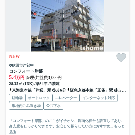
NEW
吹田市岸部中
コンフォート岸部
5.4
万円
管理/共益費3,000円
28.35㎡ (1DK) /築34年 /5階建
東海道本線「岸辺」駅 徒歩6分
阪急京都本線「正雀」駅 徒歩21分
駐輪場
オートロック
エレベーター
インターネット対応
敷地内ごみ置き場
公共下水
「コンフォート岸部」のここがイチオシ。洗面化粧台も設置してあり、
身支度もしっかりできます。安心して暮らしたい方におすすめ...
もっと
見る