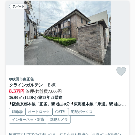
アパート
吹田市南正雀
クラインガルテン Ｂ棟
8.3
万円
管理/共益費7,000円
36.00㎡ (1LDK) /築18年 /2階建
阪急京都本線「正雀」駅 徒歩9分
東海道本線「岸辺」駅 徒歩14分
駐輪場
オートロック
CATV
宅配ボックス
インターネット対応
防犯カメラ
吹田市エリアでの住まいなら、住み心地も快適な「クラインガルテン