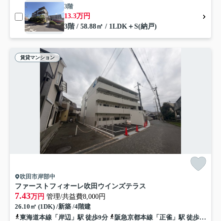
3階
13.3万円
3階 / 58.88㎡ / 1LDK＋S(納戸)
賃貸マンション
吹田市岸部中
ファーストフィオーレ吹田ウインズテラス
7.43
万円
管理/共益費8,000円
26.10㎡ (1DK) /新築 /4階建
東海道本線「岸辺」駅 徒歩9分
阪急京都本線「正雀」駅 徒歩19分