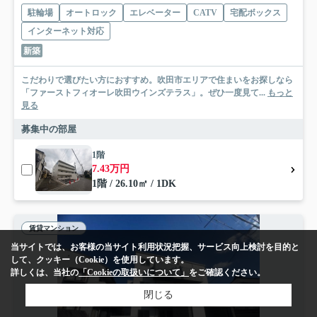
駐輪場
オートロック
エレベーター
CATV
宅配ボックス
インターネット対応
新築
こだわりで選びたい方におすすめ。吹田市エリアで住まいをお探しなら
「ファーストフィオーレ吹田ウインズテラス」。ぜひ一度見て...
もっと
見る
募集中の部屋
1階
7.43万円
1階 / 26.10㎡ / 1DK
賃貸マンション
当サイトでは、お客様の当サイト利用状況把握、サービス向上検討を目的と
して、クッキー（Cookie）を使用しています。
詳しくは、当社の
「Cookieの取扱いについて」
をご確認ください。
閉じる