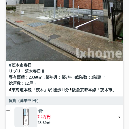
茨木市
春日
リブリ・茨木春日Ⅱ
専有面積
23.60㎡
築年月
築7年
総階数
3階建
総戸数
12戸
東海道本線
「
茨木
」駅 徒歩11分
阪急京都本線
「
茨木市
」駅 徒歩22分
賃貸（募集中
1
件）
2階
7.2万円
23.60㎡