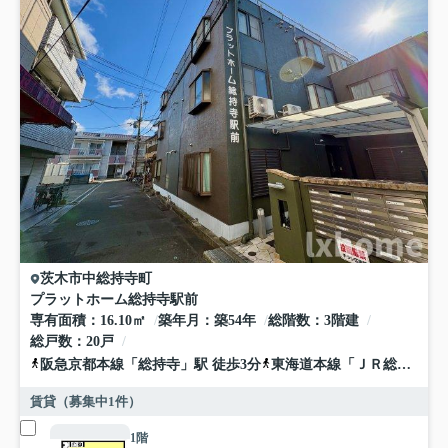
茨木市
中総持寺町
プラットホーム総持寺駅前
専有面積
16.10㎡
築年月
築54年
総階数
3階建
総戸数
20戸
阪急京都本線
「
総持寺
」駅 徒歩3分
東海道本線
「
ＪＲ総持寺
」駅
賃貸（募集中
1
件）
1階