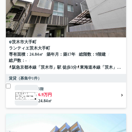
茨木市
大手町
ランティエ茨木大手町
専有面積
24.84㎡
築年月
築17年
総階数
9階建
総戸数
-
阪急京都本線
「
茨木市
」駅 徒歩3分
東海道本線
「
茨木
」駅 徒歩15分
賃貸（募集中
1
件）
5階
6.9万円
24.84㎡