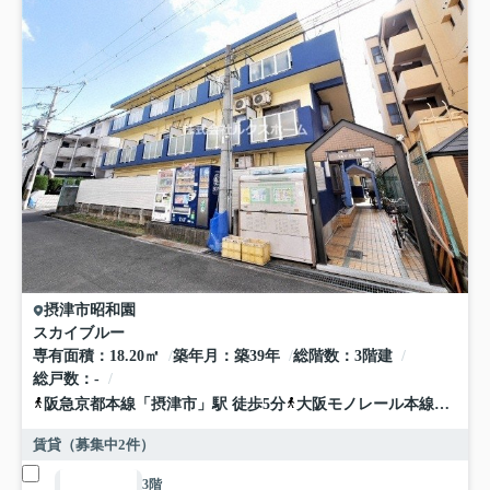
摂津市
昭和園
スカイブルー
専有面積
18.20㎡
築年月
築39年
総階数
3階建
総戸数
-
阪急京都本線
「
摂津市
」駅 徒歩5分
大阪モノレール本線
「
沢良
賃貸（募集中
2
件）
3階