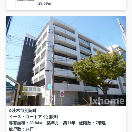
29.60㎡
茨木市
別院町
イーストコートアイ別院町
専有面積
80.04㎡
築年月
築11年
総階数
7階建
総戸数
24戸