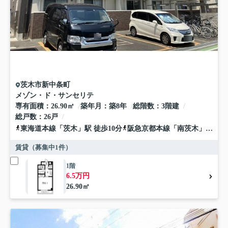
茨木市
新中条町
メゾン・ド・サンセリテ
専有面積
26.90㎡
築年月
築8年
総階数
3階建
総戸数
26戸
東海道本線
「
茨木
」駅 徒歩10分
阪急京都本線
「
南茨木
」駅 徒歩13分
賃貸（募集中
1
件）
1階
6.5万円
26.90㎡