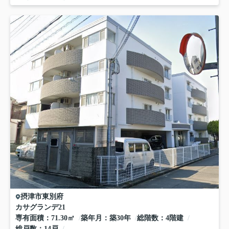
摂津市
東別府
カサグランデ21
専有面積
71.30㎡
築年月
築30年
総階数
4階建
総戸数
14戸