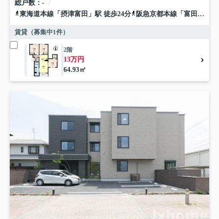
総戸数
-
東海道本線
「
摂津富田
」駅 徒歩24分
阪急京都本線
「
富田
」駅 徒
賃貸（募集中
1
件）
2階
13万円
64.93㎡