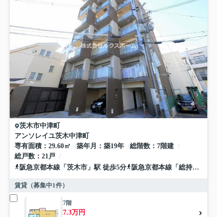
茨木市
中津町
アンソレイユ茨木中津町
専有面積
29.60㎡
築年月
築19年
総階数
7階建
総戸数
21戸
阪急京都本線
「
茨木市
」駅 徒歩5分
阪急京都本線
「
総持寺
」駅 
賃貸（募集中
1
件）
7階
7.3万円