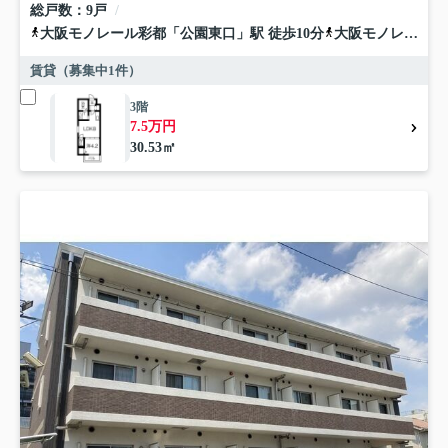
総戸数
9戸
大阪モノレール彩都
「
公園東口
」駅 徒歩10分
大阪モノレール本線
賃貸（募集中
1
件）
3階
7.5万円
30.53㎡