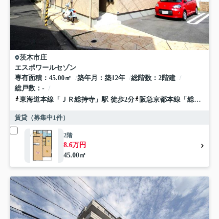
茨木市
庄
エスポワールセゾン
専有面積
45.00㎡
築年月
築12年
総階数
2階建
総戸数
-
東海道本線
「
ＪＲ総持寺
」駅 徒歩2分
阪急京都本線
「
総持寺
」駅
賃貸（募集中
1
件）
2階
8.6万円
45.00㎡