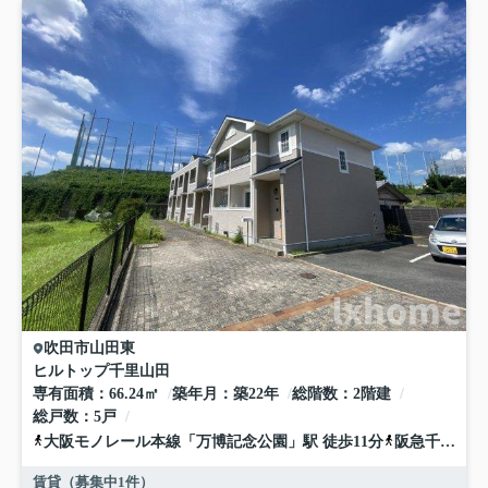
吹田市
山田東
ヒルトップ千里山田
専有面積
66.24㎡
築年月
築22年
総階数
2階建
総戸数
5戸
大阪モノレール本線
「
万博記念公園
」駅 徒歩11分
阪急千里線
「
賃貸（募集中
1
件）