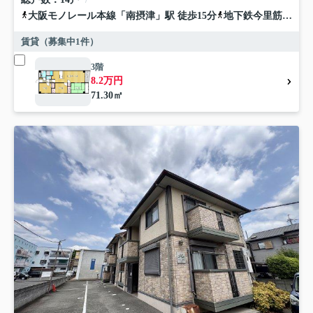
大阪モノレール本線
「
南摂津
」駅 徒歩15分
地下鉄今里筋線
「
井
賃貸（募集中
1
件）
3階
8.2万円
71.30㎡