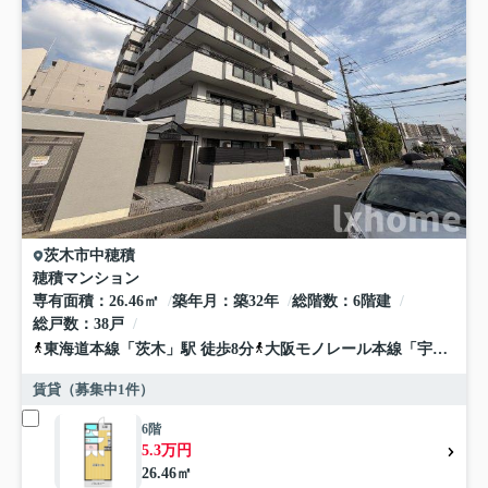
茨木市
中穂積
穂積マンション
専有面積
26.46㎡
築年月
築32年
総階数
6階建
総戸数
38戸
東海道本線
「
茨木
」駅 徒歩8分
大阪モノレール本線
「
宇野辺
」駅
賃貸（募集中
1
件）
6階
5.3万円
26.46㎡