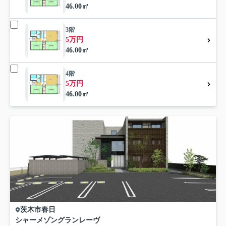
46.00㎡
3階
5万円
46.00㎡
4階
5万円
46.00㎡
茨木市
春日
シャーメゾングランレーヴ