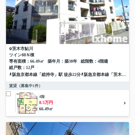
茨木市
鮎川
ツイン88Ｎ棟
専有面積
66.49㎡
築年月
築38年
総階数
4階建
総戸数
12戸
阪急京都本線
「
総持寺
」駅 徒歩22分
阪急京都本線
「
茨木市
」駅
賃貸（募集中
1
件）
4階
8.5万円
66.49㎡