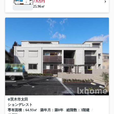
7.9万円
25.96㎡
茨木市
太田
ションデレスト
専有面積
64.93㎡
築年月
築8年
総階数
3階建