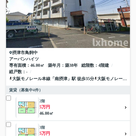
摂津市
鳥飼中
アーバンハイツ
専有面積
46.00㎡
築年月
築38年
総階数
4階建
総戸数
-
大阪モノレール本線
「
南摂津
」駅 徒歩35分
大阪モノレール本線
賃貸（募集中
4
件）
2階
5万円
46.00㎡
3階
5万円