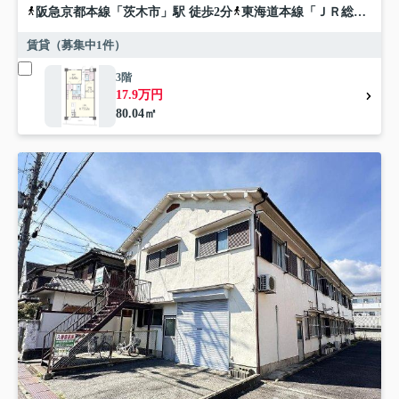
阪急京都本線
「
茨木市
」駅 徒歩2分
東海道本線
「
ＪＲ総持寺
」駅
賃貸（募集中
1
件）
3階
17.9万円
80.04㎡