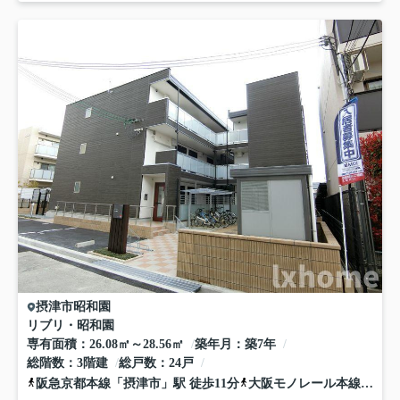
摂津市
昭和園
リブリ・昭和園
専有面積
26.08㎡～28.56㎡
築年月
築7年
総階数
3階建
総戸数
24戸
阪急京都本線
「
摂津市
」駅 徒歩11分
大阪モノレール本線
「
沢良