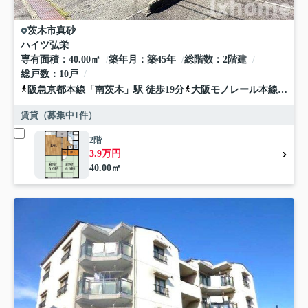
茨木市
真砂
ハイツ弘栄
専有面積
40.00㎡
築年月
築45年
総階数
2階建
総戸数
10戸
阪急京都本線
「
南茨木
」駅 徒歩19分
大阪モノレール本線
「
沢良
賃貸（募集中
1
件）
2階
3.9万円
40.00㎡