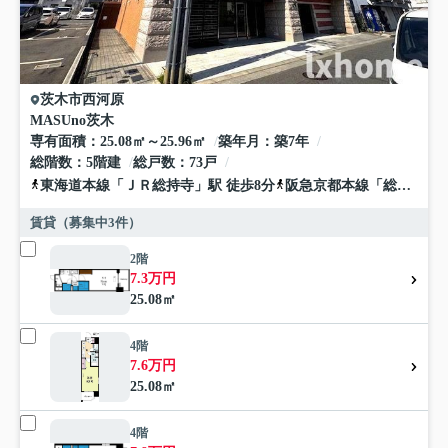
茨木市
西河原
MASUno茨木
専有面積
25.08㎡～25.96㎡
築年月
築7年
総階数
5階建
総戸数
73戸
東海道本線
「
ＪＲ総持寺
」駅 徒歩8分
阪急京都本線
「
総持寺
」駅
賃貸（募集中
3
件）
2階
7.3万円
25.08㎡
4階
7.6万円
25.08㎡
4階