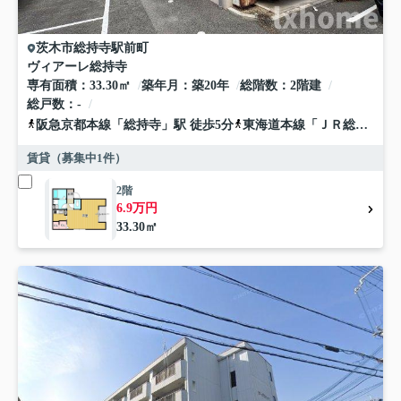
茨木市
総持寺駅前町
ヴィアーレ総持寺
専有面積
33.30㎡
築年月
築20年
総階数
2階建
総戸数
-
阪急京都本線
「
総持寺
」駅 徒歩5分
東海道本線
「
ＪＲ総持寺
」駅
賃貸（募集中
1
件）
2階
6.9万円
33.30㎡