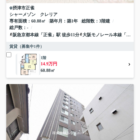
摂津市
正雀
シャーメゾン クレリア
専有面積
60.88㎡
築年月
築1年
総階数
3階建
総戸数
-
阪急京都本線
「
正雀
」駅 徒歩11分
大阪モノレール本線
「
摂津
」
賃貸（募集中
1
件）
1階
14.9万円
60.88㎡