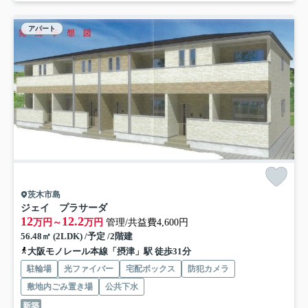
アパート
茨木市島
ジェイ プラサーダ
12
12.2
万円～
万円
管理/共益費4,600円
56.48㎡ (2LDK) /予定 /2階建
大阪モノレール本線「摂津」駅 徒歩31分
駐輪場
光ファイバー
宅配ボックス
防犯カメラ
敷地内ごみ置き場
公共下水
新築