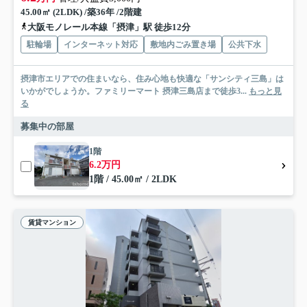
45.00㎡ (2LDK) /築36年 /2階建
大阪モノレール本線「摂津」駅 徒歩12分
駐輪場
インターネット対応
敷地内ごみ置き場
公共下水
摂津市エリアでの住まいなら、住み心地も快適な「サンシティ三島」は
いかがでしょうか。ファミリーマート 摂津三島店まで徒歩3...
もっと見
る
募集中の部屋
1階
6.2万円
1階 / 45.00㎡ / 2LDK
賃貸マンション