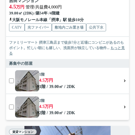
吉田マンション
4.5
万円
管理/共益費4,000円
39.00㎡ (2DK) /築54年 /4階建
大阪モノレール本線「摂津」駅 徒歩10分
CATV
光ファイバー
敷地内ごみ置き場
公共下水
ファミリーマート 摂津三島店まで徒歩7分と近場にコンビニがあるのも
ポイント。忙しい朝にも嬉しい、洗面所が独立している物件...
もっと見
る
募集中の部屋
1階
4.5万円
1階 / 39.00㎡ / 2DK
2階
4.5万円
2階 / 39.00㎡ / 2DK
賃貸マンション