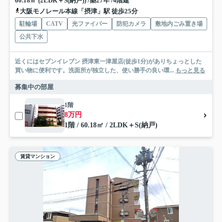
60.18㎡ (2LDK＋S(納戸)) /築27年 /4階建
大阪モノレール本線「摂津」駅 徒歩25分
駐輪場
CATV
光ファイバー
防犯カメラ
敷地内ごみ置き場
公共下水
近くにはセブンイレブン 摂津東一津屋店(徒歩1分)がありちょっとした
買い物に便利です。洗面所が独立した、使い勝手の良い環...
もっと見る
募集中の部屋
1階
8万円
1階 / 60.18㎡ / 2LDK＋S(納戸)
賃貸マンション