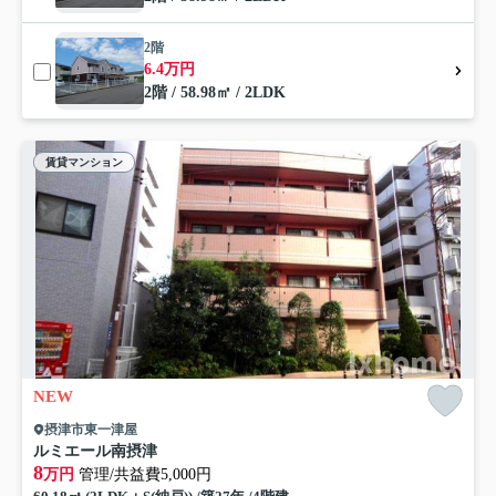
2階
6.4万円
2階 / 58.98㎡ / 2LDK
賃貸マンション
NEW
摂津市東一津屋
ルミエール南摂津
8
万円
管理/共益費5,000円