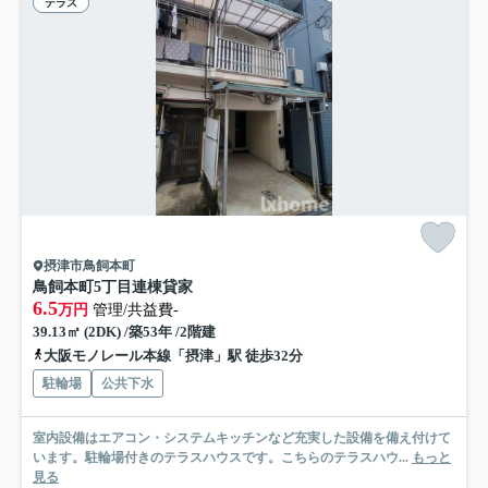
テラス
摂津市鳥飼本町
鳥飼本町5丁目連棟貸家
6.5
万円
管理/共益費-
39.13㎡ (2DK) /築53年 /2階建
大阪モノレール本線「摂津」駅 徒歩32分
駐輪場
公共下水
室内設備はエアコン・システムキッチンなど充実した設備を備え付けて
います。駐輪場付きのテラスハウスです。こちらのテラスハウ...
もっと
見る