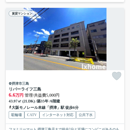
賃貸マンション
摂津市三島
リバーライフ三島
6.6
万円
管理/共益費5,000円
43.97㎡ (2LDK) /築35年 /6階建
大阪モノレール本線「摂津」駅 徒歩6分
駐輪場
CATV
インターネット対応
公共下水
ファミリーマート 摂津三島店まで徒歩7分と近場にコンビニがあるのも