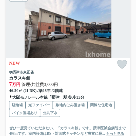
NEW
摂津市東正雀
カラスキ館
7
万円
管理/共益費3,000円
46.50㎡ (2LDK) /築28年 /2階建
大阪モノレール本線「摂津」駅 徒歩15分
駐輪場
光ファイバー
敷地内ごみ置き場
閑静な住宅地
バイク置場あり
公共下水
ぜひ一度見ていただきたい、「カラスキ館」です。摂津医誠会病院まで
498mです。室内設備はBS・対面式キッチンなど豊富に揃...
もっと見る