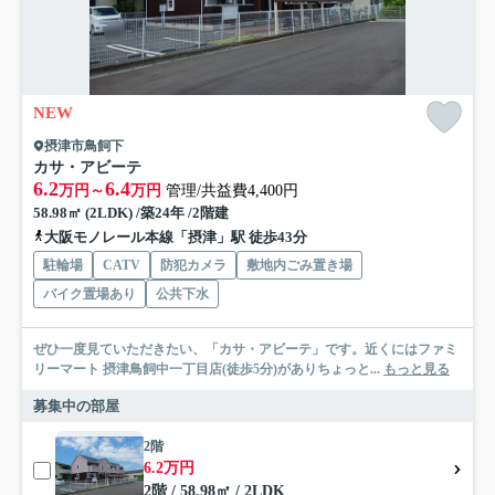
NEW
摂津市鳥飼下
カサ・アビーテ
6.2
6.4
万円～
万円
管理/共益費4,400円
58.98㎡ (2LDK) /築24年 /2階建
大阪モノレール本線「摂津」駅 徒歩43分
駐輪場
CATV
防犯カメラ
敷地内ごみ置き場
バイク置場あり
公共下水
ぜひ一度見ていただきたい、「カサ・アビーテ」です。近くにはファミ
リーマート 摂津鳥飼中一丁目店(徒歩5分)がありちょっと...
もっと見る
募集中の部屋
2階
6.2万円
2階 / 58.98㎡ / 2LDK