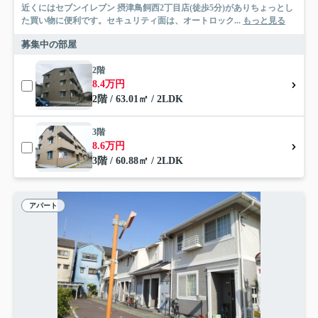
近くにはセブンイレブン 摂津鳥飼西2丁目店(徒歩5分)がありちょっとし
た買い物に便利です。セキュリティ面は、オートロック...
もっと見る
募集中の部屋
2階
8.4万円
2階 / 63.01㎡ / 2LDK
3階
8.6万円
3階 / 60.88㎡ / 2LDK
アパート