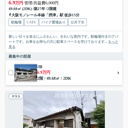
6.9
万円
管理/共益費6,000円
49.68㎡ (2DK) /築27年 /2階建
大阪モノレール本線「摂津」駅 徒歩15分
駐輪場
CATV
バイク置場あり
公共下水
新しい日々を送るにふさわしい、きれいな室内です。駐輪場付きのアパ
ートです。お車をお持ちの方に駐車スペースを空けております...
もっと
見る
募集中の部屋
2階
6.9万円
2階 / 49.68㎡ / 2DK
テラス