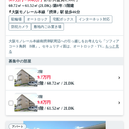
60.72㎡～61.52㎡ (2LDK) /築8年 /3階建
大阪モノレール本線「摂津」駅 徒歩46分
駐輪場
オートロック
宅配ボックス
インターネット対応
防犯カメラ
敷地内ごみ置き場
大阪モノレール本線南摂津駅周辺への引っ越しをお考えなら「ソフィア
コート鳥飼 B棟」。セキュリティ面は、オートロック・TV...
もっと見
る
募集中の部屋
2階
9.7万円
2階 / 60.72㎡ / 2LDK
3階
9.8万円
3階 / 61.52㎡ / 2LDK
アパート