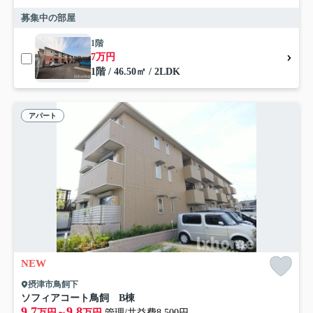
募集中の部屋
1階
7万円
1階 / 46.50㎡ / 2LDK
アパート
NEW
摂津市鳥飼下
ソフィアコート鳥飼 B棟
9.7
9.8
万円～
万円
管理/共益費8,500円