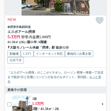
NEW
摂津市鳥飼和道
エスポアール摂津
5.3
万円
管理/共益費5,000円
41.58㎡ (2K) /築31年 /4階建
大阪モノレール本線「摂津」駅 徒歩32分
駐輪場
CATV
インターネット対応
敷地内ごみ置き場
公共下水
「エスポアール摂津」のここがイチオシ。ローソン 摂津一津屋一丁目店
まで徒歩5分と近場にコンビニがあるのもポイント。室内設...
もっと見
る
募集中の部屋
2階
5.3万円
2階 / 41.58㎡ / 2K