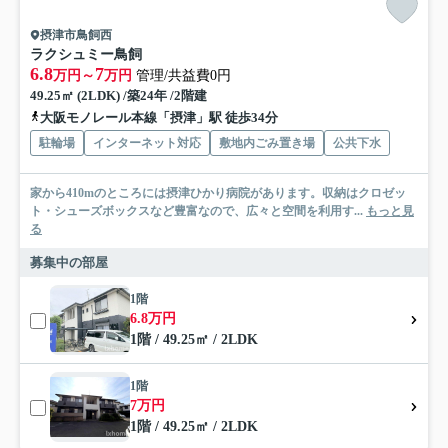
摂津市鳥飼西
ラクシュミー鳥飼
6.8
7
万円～
万円
管理/共益費0円
49.25㎡ (2LDK) /築24年 /2階建
大阪モノレール本線「摂津」駅 徒歩34分
駐輪場
インターネット対応
敷地内ごみ置き場
公共下水
家から410mのところには摂津ひかり病院があります。収納はクロゼッ
ト・シューズボックスなど豊富なので、広々と空間を利用す...
もっと見
る
募集中の部屋
1階
6.8万円
1階 / 49.25㎡ / 2LDK
1階
7万円
1階 / 49.25㎡ / 2LDK