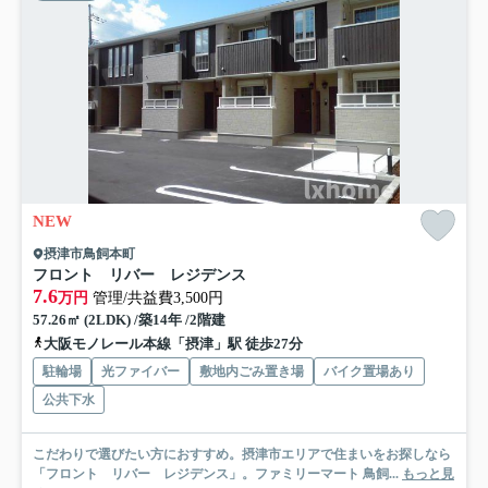
NEW
摂津市鳥飼本町
フロント リバー レジデンス
7.6
万円
管理/共益費3,500円
57.26㎡ (2LDK) /築14年 /2階建
大阪モノレール本線「摂津」駅 徒歩27分
駐輪場
光ファイバー
敷地内ごみ置き場
バイク置場あり
公共下水
こだわりで選びたい方におすすめ。摂津市エリアで住まいをお探しなら
「フロント リバー レジデンス」。ファミリーマート 鳥飼...
もっと見