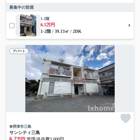
募集中の部屋
1-2階
6.5万円
1-2階 / 39.13㎡ / 2DK
アパート
摂津市三島
サンシティ三島
6.2
万円
管理/共益費3,000円