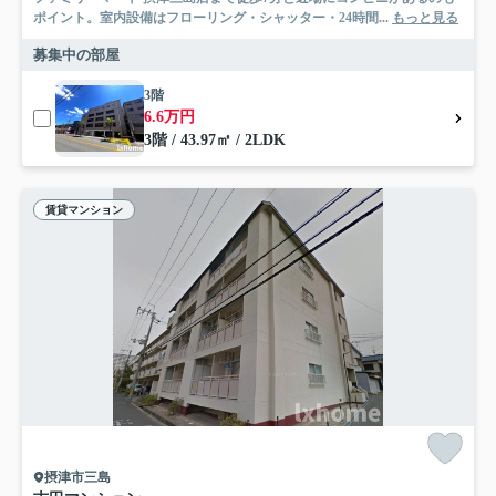
ポイント。室内設備はフローリング・シャッター・24時間...
もっと見る
募集中の部屋
3階
6.6万円
3階 / 43.97㎡ / 2LDK
賃貸マンション
摂津市三島