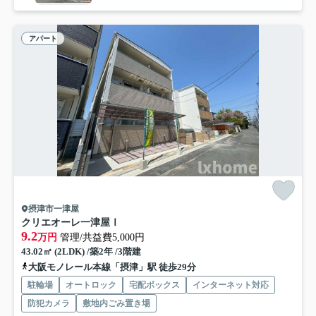
アパート
摂津市一津屋
クリエオーレ一津屋Ⅰ
9.2
万円
管理/共益費5,000円
43.02㎡ (2LDK) /築2年 /3階建
大阪モノレール本線「摂津」駅 徒歩29分
駐輪場
オートロック
宅配ボックス
インターネット対応
防犯カメラ
敷地内ごみ置き場