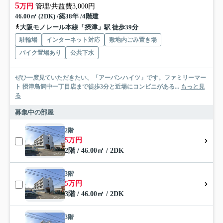
5
万円
管理/共益費3,000円
46.00㎡ (2DK) /築38年 /4階建
大阪モノレール本線「摂津」駅 徒歩39分
駐輪場
インターネット対応
敷地内ごみ置き場
バイク置場あり
公共下水
ぜひ一度見ていただきたい、「アーバンハイツ」です。ファミリーマー
ト 摂津鳥飼中一丁目店まで徒歩3分と近場にコンビニがある...
もっと見
る
募集中の部屋
2階
5万円
2階 / 46.00㎡ / 2DK
3階
5万円
3階 / 46.00㎡ / 2DK
3階