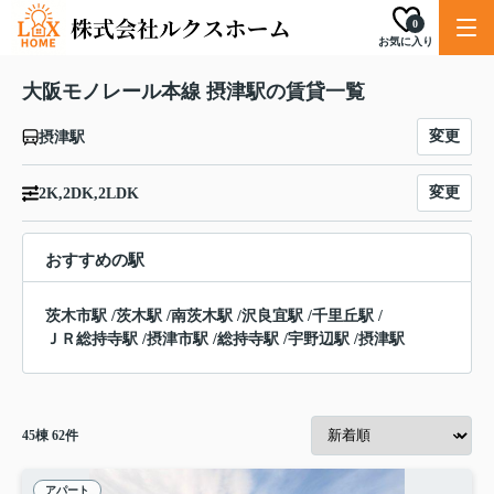
0
お気に入り
大阪モノレール本線 摂津駅の賃貸一覧
変更
摂津駅
変更
2K,2DK,2LDK
おすすめの駅
茨木市駅
/
茨木駅
/
南茨木駅
/
沢良宜駅
/
千里丘駅
/
ＪＲ総持寺駅
/
摂津市駅
/
総持寺駅
/
宇野辺駅
/
摂津駅
45
棟
62
件
アパート