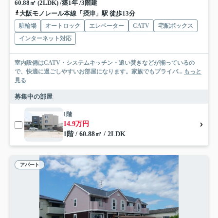
60.88㎡ (2LDK) /築1年 /3階建
大阪モノレール本線「摂津」駅 徒歩13分
駐輪場
オートロック
エレベーター
CATV
宅配ボックス
インターネット対応
室内設備はCATV・システムキッチン・追い焚きなどが揃っているの
で、快適に過ごしやすいお部屋になります。家族でもプライバ...
もっと
見る
募集中の部屋
1階
14.9万円
1階 / 60.88㎡ / 2LDK
アパート