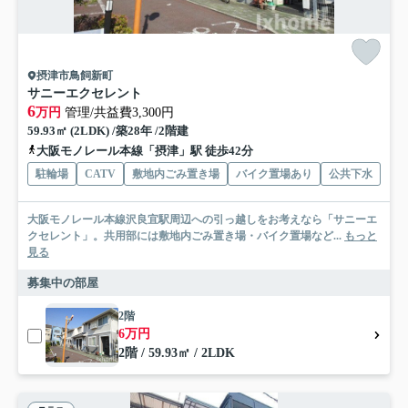
摂津市鳥飼新町
サニーエクセレント
6
万円
管理/共益費3,300円
59.93㎡ (2LDK) /築28年 /2階建
大阪モノレール本線「摂津」駅 徒歩42分
駐輪場
CATV
敷地内ごみ置き場
バイク置場あり
公共下水
大阪モノレール本線沢良宜駅周辺への引っ越しをお考えなら「サニーエ
クセレント」。共用部には敷地内ごみ置き場・バイク置場など...
もっと
見る
募集中の部屋
2階
6万円
2階 / 59.93㎡ / 2LDK