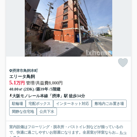
摂津市鳥飼本町
エリータ鳥飼
5.1
万円
管理/共益費8,000円
40.00㎡ (2DK) /築39年 /5階建
大阪モノレール本線「摂津」駅 徒歩34分
駐輪場
宅配ボックス
インターネット対応
敷地内ごみ置き場
閑静な住宅地
公共下水
室内設備はフローリング・脱衣所・バストイレ別などが揃っているの
で、快適に過ごしやすいお部屋になります。全居室が洋室ならお...
もっ