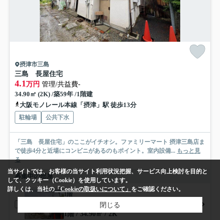
摂津市三島
三島 長屋住宅
4.1
万円
管理/共益費-
34.90㎡ (2K) /築59年 /1階建
大阪モノレール本線「摂津」駅 徒歩13分
駐輪場
公共下水
「三島 長屋住宅」のここがイチオシ。ファミリーマート 摂津三島店ま
で徒歩4分と近場にコンビニがあるのもポイント。室内設備...
もっと見
る
当サイトでは、お客様の当サイト利用状況把握、サービス向上検討を目的と
募集中の部屋
して、クッキー（Cookie）を使用しています。
詳しくは、当社の
「Cookieの取扱いについて」
をご確認ください。
1階
4.1万円
閉じる
1階 / 34.90㎡ / 2K