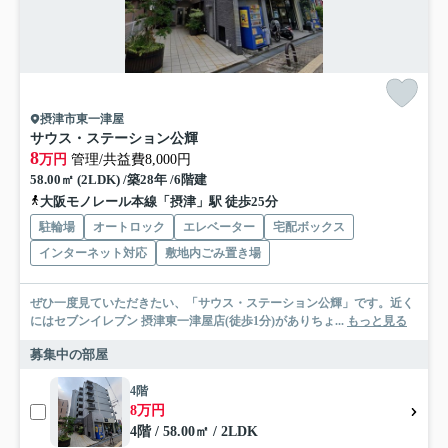
摂津市東一津屋
サウス・ステーション公輝
8
万円
管理/共益費8,000円
58.00㎡ (2LDK) /築28年 /6階建
大阪モノレール本線「摂津」駅 徒歩25分
駐輪場
オートロック
エレベーター
宅配ボックス
インターネット対応
敷地内ごみ置き場
ぜひ一度見ていただきたい、「サウス・ステーション公輝」です。近く
にはセブンイレブン 摂津東一津屋店(徒歩1分)がありちょ...
もっと見る
募集中の部屋
4階
8万円
4階 / 58.00㎡ / 2LDK