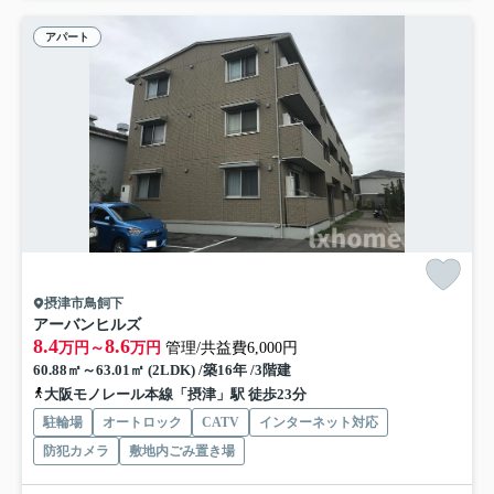
アパート
摂津市鳥飼下
アーバンヒルズ
8.4
8.6
万円～
万円
管理/共益費6,000円
60.88㎡～63.01㎡ (2LDK) /築16年 /3階建
大阪モノレール本線「摂津」駅 徒歩23分
駐輪場
オートロック
CATV
インターネット対応
防犯カメラ
敷地内ごみ置き場