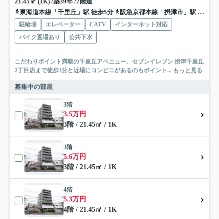
21.45㎡ (1K) /築39年 /7階建
東海道本線「千里丘」駅 徒歩5分
阪急京都本線「摂津市」駅 徒歩10分
駐輪場
エレベーター
CATV
インターネット対応
バイク置場あり
公共下水
こだわりポイント満載の千里丘アベニュー。セブンイレブン 摂津千里丘
2丁目店まで徒歩3分と近場にコンビニがあるのもポイント...
もっと見る
募集中の部屋
3階
3.5万円
3階 / 21.45㎡ / 1K
3階
5.6万円
3階 / 21.45㎡ / 1K
4階
5.3万円
4階 / 21.45㎡ / 1K