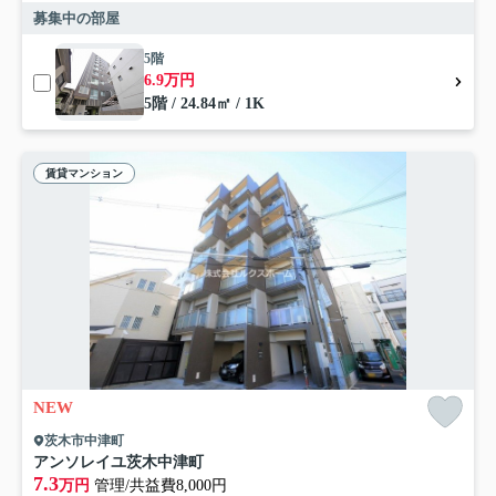
募集中の部屋
5階
6.9万円
5階 / 24.84㎡ / 1K
賃貸マンション
NEW
茨木市中津町
アンソレイユ茨木中津町
7.3
万円
管理/共益費8,000円