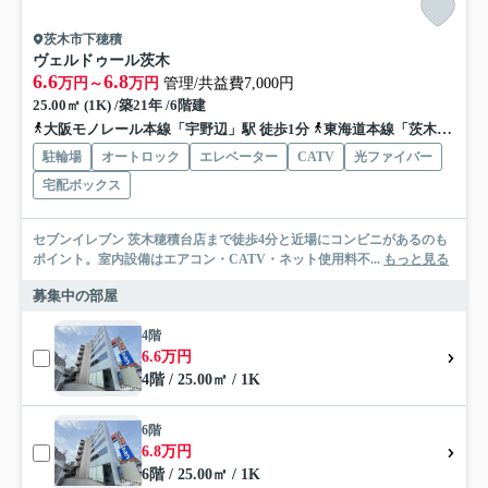
茨木市下穂積
ヴェルドゥール茨木
6.6
6.8
万円～
万円
管理/共益費7,000円
25.00㎡ (1K) /築21年 /6階建
大阪モノレール本線「宇野辺」駅 徒歩1分
東海道本線「茨木」駅 徒歩15分
駐輪場
オートロック
エレベーター
CATV
光ファイバー
宅配ボックス
セブンイレブン 茨木穂積台店まで徒歩4分と近場にコンビニがあるのも
ポイント。室内設備はエアコン・CATV・ネット使用料不...
もっと見る
募集中の部屋
4階
6.6万円
4階 / 25.00㎡ / 1K
6階
6.8万円
6階 / 25.00㎡ / 1K