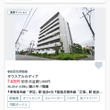
賃貸マンション
吹田市岸部南
サウスアルカディア
7.6
万円
管理/共益費5,000円
36.20㎡ (1DK) /築21年 /7階建
東海道本線「岸辺」駅 徒歩4分
阪急京都本線「正雀」駅 徒歩8分
駐輪場
オートロック
エレベーター
CATV
光ファイバー
宅配ボックス