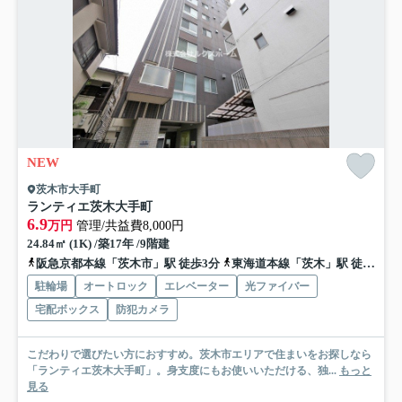
NEW
茨木市大手町
ランティエ茨木大手町
6.9
万円
管理/共益費8,000円
24.84㎡ (1K) /築17年 /9階建
阪急京都本線「茨木市」駅 徒歩3分
東海道本線「茨木」駅 徒歩15分
駐輪場
オートロック
エレベーター
光ファイバー
宅配ボックス
防犯カメラ
こだわりで選びたい方におすすめ。茨木市エリアで住まいをお探しなら
「ランティエ茨木大手町」。身支度にもお使いいただける、独...
もっと
見る