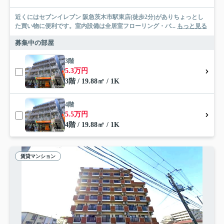
近くにはセブンイレブン 阪急茨木市駅東店(徒歩2分)がありちょっとし
た買い物に便利です。室内設備は全居室フローリング・バ...
もっと見る
募集中の部屋
3階
5.3万円
3階 / 19.88㎡ / 1K
4階
5.5万円
4階 / 19.88㎡ / 1K
賃貸マンション