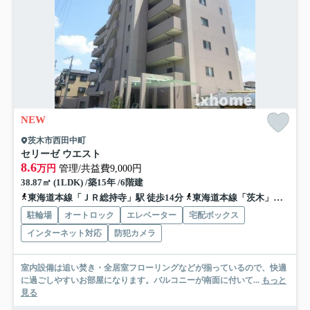
NEW
茨木市西田中町
セリーゼ ウエスト
8.6
万円
管理/共益費9,000円
38.87㎡ (1LDK) /築15年 /6階建
東海道本線「ＪＲ総持寺」駅 徒歩14分
東海道本線「茨木」駅 徒歩18分
駐輪場
オートロック
エレベーター
宅配ボックス
インターネット対応
防犯カメラ
室内設備は追い焚き・全居室フローリングなどが揃っているので、快適
に過ごしやすいお部屋になります。バルコニーが南面に付いて...
もっと
見る