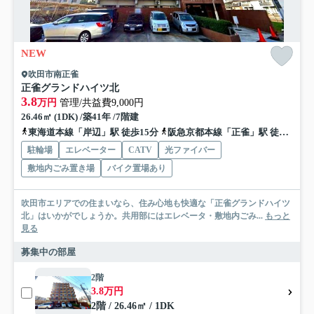
NEW
吹田市南正雀
正雀グランドハイツ北
3.8
万円
管理/共益費9,000円
26.46㎡ (1DK) /築41年 /7階建
東海道本線「岸辺」駅 徒歩15分
阪急京都本線「正雀」駅 徒歩17分
駐輪場
エレベーター
CATV
光ファイバー
敷地内ごみ置き場
バイク置場あり
吹田市エリアでの住まいなら、住み心地も快適な「正雀グランドハイツ
北」はいかがでしょうか。共用部にはエレベータ・敷地内ごみ...
もっと
見る
募集中の部屋
2階
3.8万円
2階 / 26.46㎡ / 1DK