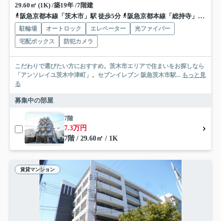
29.60㎡ (1K) /築19年 /7階建
阪急京都本線「茨木市」駅 徒歩5分
阪急京都本線「総持寺」駅 徒歩18分
駐輪場
オートロック
エレベーター
光ファイバー
宅配ボックス
防犯カメラ
こだわりで選びたい方におすすめ。茨木市エリアで住まいをお探しなら
「アンソレイユ茨木中津町」。セブンイレブン 阪急茨木市駅...
もっと見
る
募集中の部屋
7階
7.3万円
7階 / 29.60㎡ / 1K
賃貸マンション