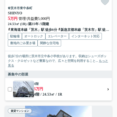
茨木市東中条町
SHINYO
5
万円
管理/共益費5,000円
24.53㎡ (1R) /築35年 /5階建
東海道本線「茨木」駅 徒歩6分
阪急京都本線「茨木市」駅 徒歩10分
駐輪場
オートロック
エレベーター
インターネット対応
敷地内ごみ置き場
閑静な住宅地
徒歩7分の場所に茨木市立中条小学校があります。収納はシューズボッ
クス・クロゼットなど豊富なので、広々と空間を利用すること...
もっと
見る
募集中の部屋
4階
5万円
4階 / 24.53㎡ / 1R
賃貸マンション