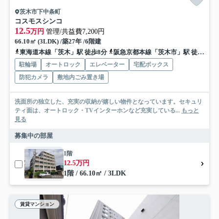
茨木市下中条町
コスモスシンコ
12.5
万円
管理/共益費7,200円
66.10㎡ (3LDK) /築27年 /6階建
東海道本線「茨木」駅 徒歩8分
阪急京都本線「茨木市」駅 徒歩17分
駐輪場
オートロック
エレベーター
宅配ボックス
防犯カメラ
敷地内ごみ置き場
洗面所の独立した、充実の収納が嬉しい物件となっています。セキュリ
ティ面は、オートロック・TVインターホンなど充実している...
もっと
見る
募集中の部屋
1階
12.5万円
1階 / 66.10㎡ / 3LDK
賃貸マンション