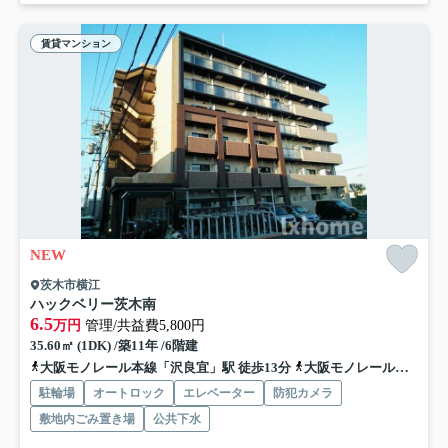
賃貸マンション
NEW
茨木市横江
ハックベリー茨木南
6.5
万円
管理/共益費5,800円
35.60㎡ (1DK) /築11年 /6階建
大阪モノレール本線「沢良宜」駅 徒歩13分
大阪モノレール本線「摂津」駅 徒歩17分
駐輪場
オートロック
エレベーター
防犯カメラ
敷地内ごみ置き場
公共下水