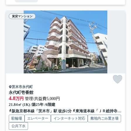
賃貸マンション
茨木市永代町
永代町壱番館
4.8
万円
管理/共益費5,000円
21.84㎡ (1K) /築25年 /6階建
阪急京都本線「茨木市」駅 徒歩2分
東海道本線「ＪＲ総持寺」駅 徒歩15分
駐輪場
エレベーター
インターネット対応
敷地内ごみ置き場
公共下水