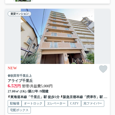
賃貸マンション
NEW
吹田市千里丘上
アライブ千里丘
6.5
万円
管理/共益費5,000円
27.00㎡ (1K) /築22年 /9階建
東海道本線「千里丘」駅 徒歩5分
阪急京都本線「摂津市」駅 徒歩17分
駐輪場
オートロック
エレベーター
CATV
光ファイバー
宅配ボックス