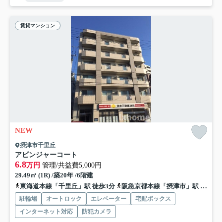
賃貸マンション
NEW
摂津市千里丘
アビンジャーコート
6.8
万円
管理/共益費5,000円
29.49㎡ (1R) /築20年 /6階建
東海道本線「千里丘」駅 徒歩3分
阪急京都本線「摂津市」駅 徒歩12分
駐輪場
オートロック
エレベーター
宅配ボックス
インターネット対応
防犯カメラ