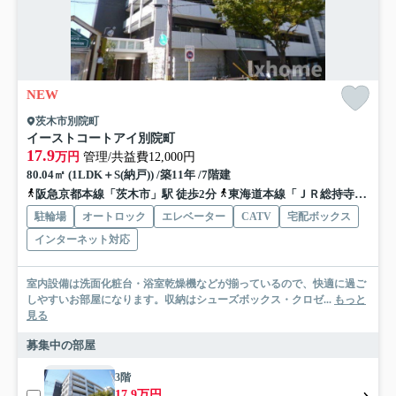
NEW
茨木市別院町
イーストコートアイ別院町
17.9
万円
管理/共益費12,000円
80.04㎡ (1LDK＋S(納戸)) /築11年 /7階建
阪急京都本線「茨木市」駅 徒歩2分
東海道本線「ＪＲ総持寺」駅 徒歩15分
駐輪場
オートロック
エレベーター
CATV
宅配ボックス
インターネット対応
室内設備は洗面化粧台・浴室乾燥機などが揃っているので、快適に過ご
しやすいお部屋になります。収納はシューズボックス・クロゼ...
もっと
見る
募集中の部屋
3階
17.9万円