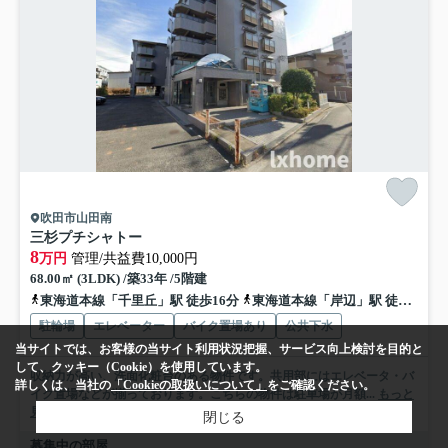
吹田市山田南
三杉プチシャトー
8
万円
管理/共益費10,000円
68.00㎡ (3LDK) /築33年 /5階建
東海道本線「千里丘」駅 徒歩16分
東海道本線「岸辺」駅 徒歩28分
駐輪場
エレベーター
バイク置場あり
公共下水
当サイトでは、お客様の当サイト利用状況把握、サービス向上検討を目的と
して、クッキー（Cookie）を使用しています。
収納力が高い、洗面化粧台のある物件です。共用部にはエレベータ・バ
詳しくは、当社の
「Cookieの取扱いについて」
をご確認ください。
イク置場などが揃っております。こちらの物件は駐車場が月額...
もっと
見る
閉じる
募集中の部屋