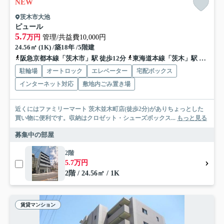
NEW
茨木市大池
ピュール
5.7
万円
管理/共益費10,000円
24.56㎡ (1K) /築18年 /5階建
阪急京都本線「茨木市」駅 徒歩12分
東海道本線「茨木」駅 徒歩25分
駐輪場
オートロック
エレベーター
宅配ボックス
インターネット対応
敷地内ごみ置き場
近くにはファミリーマート 茨木並木町店(徒歩2分)がありちょっとした
買い物に便利です。収納はクロゼット・シューズボックス...
もっと見る
募集中の部屋
2階
5.7万円
2階 / 24.56㎡ / 1K
賃貸マンション