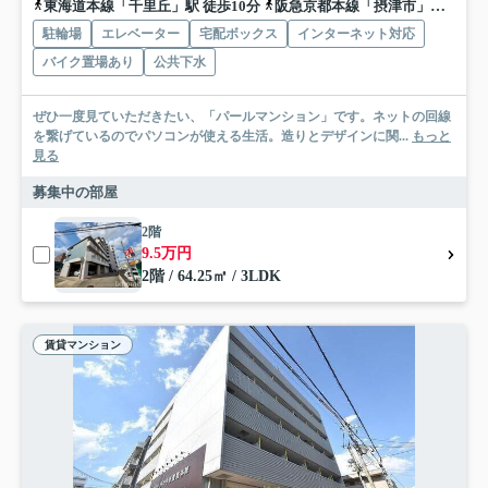
東海道本線「千里丘」駅 徒歩10分
阪急京都本線「摂津市」駅 徒歩10分
駐輪場
エレベーター
宅配ボックス
インターネット対応
バイク置場あり
公共下水
ぜひ一度見ていただきたい、「パールマンション」です。ネットの回線
を繋げているのでパソコンが使える生活。造りとデザインに関...
もっと
見る
募集中の部屋
2階
9.5万円
2階 / 64.25㎡ / 3LDK
賃貸マンション