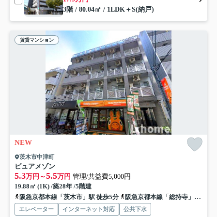
3階 / 80.04㎡ / 1LDK＋S(納戸)
賃貸マンション
NEW
茨木市中津町
ピュアメゾン
5.3
5.5
万円～
万円
管理/共益費5,000円
19.88㎡ (1K) /築28年 /5階建
阪急京都本線「茨木市」駅 徒歩5分
阪急京都本線「総持寺」駅 徒歩18分
エレベーター
インターネット対応
公共下水