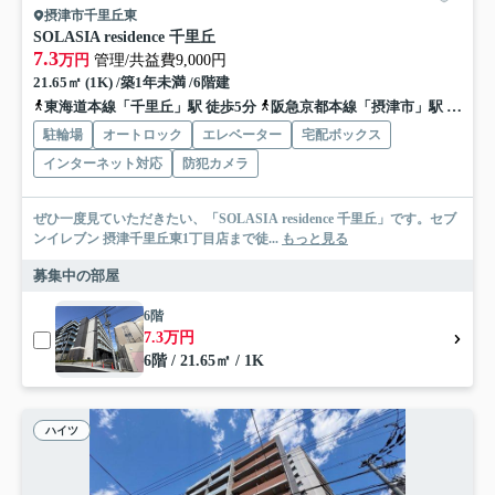
摂津市千里丘東
SOLASIA residence 千里丘
7.3
万円
管理/共益費9,000円
21.65㎡ (1K) /築1年未満 /6階建
東海道本線「千里丘」駅 徒歩5分
阪急京都本線「摂津市」駅 徒歩11分
駐輪場
オートロック
エレベーター
宅配ボックス
インターネット対応
防犯カメラ
ぜひ一度見ていただきたい、「SOLASIA residence 千里丘」です。セブ
ンイレブン 摂津千里丘東1丁目店まで徒...
もっと見る
募集中の部屋
6階
7.3万円
6階 / 21.65㎡ / 1K
ハイツ