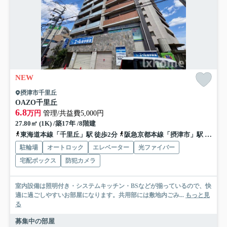
NEW
摂津市千里丘
OAZO千里丘
6.8
万円
管理/共益費5,000円
27.80㎡ (1K) /築17年 /8階建
東海道本線「千里丘」駅 徒歩2分
阪急京都本線「摂津市」駅 徒歩12分
駐輪場
オートロック
エレベーター
光ファイバー
宅配ボックス
防犯カメラ
室内設備は照明付き・システムキッチン・BSなどが揃っているので、快
適に過ごしやすいお部屋になります。共用部には敷地内ごみ...
もっと見
る
募集中の部屋