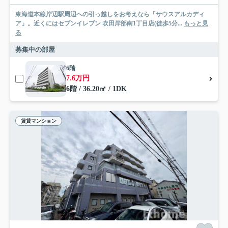
東海道本線岸辺駅周辺への引っ越しをお考えなら「サウスアルカディ
ア」。近くにはセブンイレブン 吹田岸部南1丁目店(徒歩5分...
もっと見
る
募集中の部屋
6階
7.6万円
6階 / 36.20㎡ / 1DK
賃貸マンション