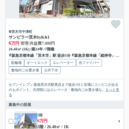
茨木市中津町
サンピラー茨木byK&I
6
万円
管理/共益費7,000円
26.40㎡ (1K) /築24年 /7階建
阪急京都本線「茨木市」駅 徒歩5分
阪急京都本線「総持寺」駅 徒歩18分
駐輪場
オートロック
エレベーター
光ファイバー
敷地内ごみ置き場
公共下水
セブンイレブン 阪急茨木市駅東店まで徒歩2分と近場にコンビニがある
のもポイント。共用部にはエレベータ・敷地内ごみ置き場な...
もっと見
る
募集中の部屋
3階
6万円
3階 / 26.40㎡ / 1K