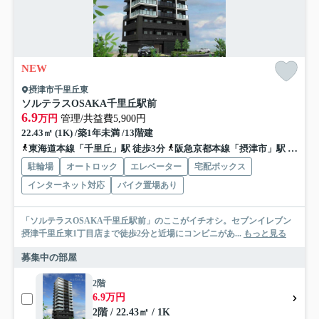
NEW
摂津市千里丘東
ソルテラスOSAKA千里丘駅前
6.9
万円
管理/共益費5,900円
22.43㎡ (1K) /築1年未満 /13階建
東海道本線「千里丘」駅 徒歩3分
阪急京都本線「摂津市」駅 徒歩6分
駐輪場
オートロック
エレベーター
宅配ボックス
インターネット対応
バイク置場あり
「ソルテラスOSAKA千里丘駅前」のここがイチオシ。セブンイレブン
摂津千里丘東1丁目店まで徒歩2分と近場にコンビニがあ...
もっと見る
募集中の部屋
2階
6.9万円
2階 / 22.43㎡ / 1K