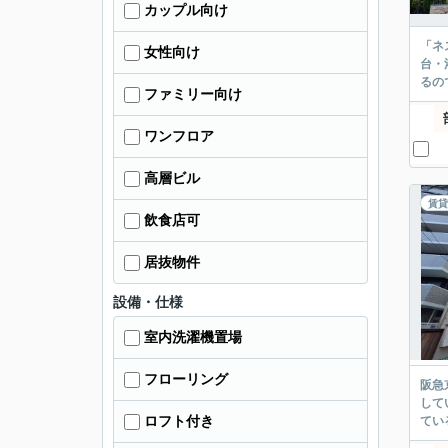
カップル向け
「ネ
女性向け
台・
るの
ファミリー向け
ワンフロア
高層ビル
賃貸
飲食店可
居抜物件
設備・仕様
室内洗濯機置場
フローリング
阪急
して
ロフト付き
てい