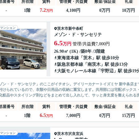
部屋番号
所在階
賃料
管理費・共益費
敷金/保証金
礼金
7.2
-
1階
4,100円
0万円
10万円
万円
マンション
茨木市
新中条町
メゾン・ド・サンセリテ
6.5
万円
管理/共益費7,000円
26.90㎡ (1K) /築8年 /3階建
東海道本線
「
茨木
」駅 徒歩10分
阪急京都本線
「
南茨木
」駅 徒歩13分
大阪モノレール本線
「
宇野辺
」駅 徒歩19
ゾン・ド・サンセリテ」のここがイチオシ。デイリーカナートイズミヤ 新中条店ま
付けられているので、衣類や日用品の収納に重宝します。共用部には宅配ボックス・
化粧品やスタイリング剤などをまとめて出し入れして、サッと身支度を整えられる洗面
部屋番号
所在階
賃料
管理費・共益費
敷金/保証金
礼金
6.5
-
1階
7,000円
0万円
15万円
万円
マンション
茨木市
沢良宜浜