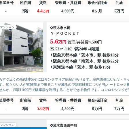
部屋番号
所在階
賃料
管理費・共益費
敷金/保証金
礼金
4.4
-
2階
4,000円
0ヶ月
5万円
万円
マンション
茨木市
水尾
Ｙ-ＰＯＣＫＥＴ
5.6
万円
管理/共益費4,500円
25.52㎡ (1K) /築24年 /4階建
阪急京都本線
「
茨木市
」駅 徒歩10分
阪急京都本線
「
南茨木
」駅 徒歩22分
東海道本線
「
茨木
」駅 徒歩19分
らすぐ近くの所(徒歩5分)にはサンタマリア病院があります。室内設備はCATV・
す。知らない人が玄関前まで来ることが減るので防犯対策につながるオートロック
せんか。月額11000円で駐車場を利用することができる物件です。コンロやシンクが
部屋番号
所在階
賃料
管理費・共益費
敷金/保証金
礼金
5.6
-
2階
4,500円
0万円
7万円
万円
マンション
茨木市
西田中町