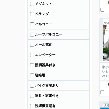
メゾネット
ベランダ
賃貸
バルコニー
ルーフバルコニー
オール電化
エレベーター
照明器具付き
家か
いま
駐輪場
みま
バイク置場あり
家具・家電付き
洗濯機置場有
賃貸