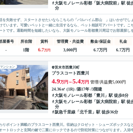
大阪モノレール彩都
「
阪大病院前
」駅 徒歩
分
活を失敗せず、スタートさせたいならこちらの「パルハイム郡山 」はいかがでし
けています。可愛いペットと一緒に生活するなら、ペット相談可アパートです。こち
ートです。通勤時間を短縮したいなら、大阪モノレール彩都豊川周辺でお部屋探しをす
部屋番号
所在階
賃料
管理費・共益費
敷金/保証金
礼金
6.7
-
1階
3,000円
6.7万円
6.7万円
万円
マンション
茨木市
西豊川町
プラスコート西豊川
4.9
5.4
万円～
万円
管理/共益費5,000円
24.36㎡ (1R) /築17年 /3階建
大阪モノレール彩都
「
豊川
」駅 徒歩8分
大阪モノレール彩都
「
阪大病院前
」駅 徒歩
分
阪急千里線
「
北千里
」駅 徒歩36分
わりポイント満載のプラスコート西豊川。収納はクロゼット・シューズボックスな
オートロックと玄関の鍵で二重にロックできるので防犯対策につながります。入浴