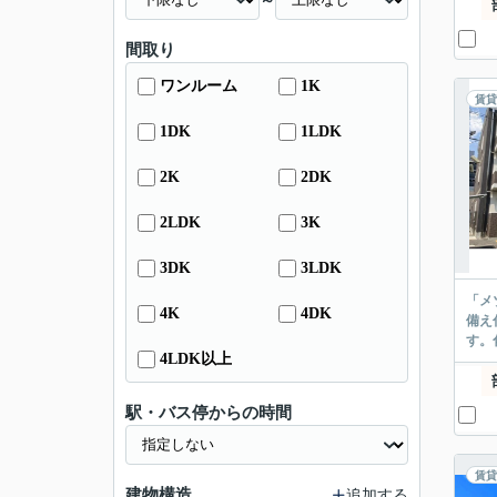
～
間取り
ワンルーム
1K
賃貸
1DK
1LDK
2K
2DK
2LDK
3K
3DK
3LDK
「メ
4K
4DK
備え
す。
4LDK以上
駅・バス停からの時間
賃貸
建物構造
追加する