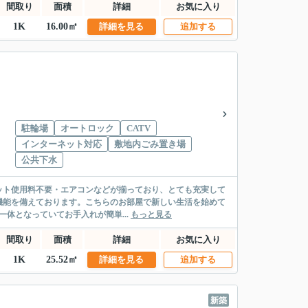
間取り
面積
詳細
お気に入り
1K
16.00㎡
詳細を見る
追加する
駐輪場
オートロック
CATV
インターネット対応
敷地内ごみ置き場
公共下水
ネット使用料不要・エアコンなどが揃っており、とても充実して
機能を備えております。こちらのお部屋で新しい生活を始めて
一体となっていてお手入れが簡単...
もっと見る
間取り
面積
詳細
お気に入り
1K
25.52㎡
詳細を見る
追加する
新築