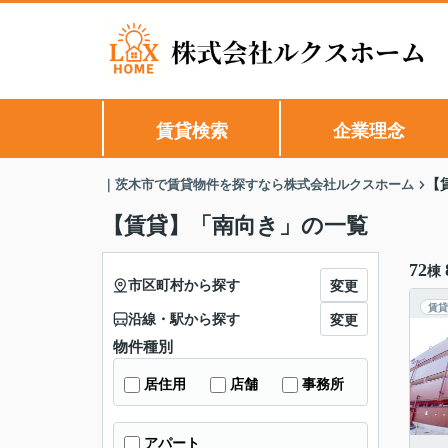
賃貸検索
企業理念
｜茨木市で賃貸物件を探すなら株式会社ルクスホーム
【
【賃貸】「南向き」の一覧
72
棟
市区町村から探す
変更
賃貸
沿線・駅から探す
変更
物件種別
居住用
店舗
事務所
アパート