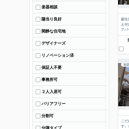
楽器相談
陽当り良好
新生
え付
アパ
閑静な住宅地
デザイナーズ
リノベーション済
賃貸
保証人不要
事務所可
２人入居可
バリアフリー
分割可
こだ
す。
分譲タイプ