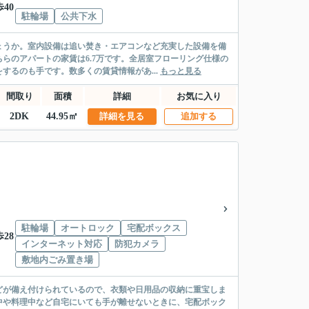
40
駐輪場
公共下水
ょうか。室内設備は追い焚き・エアコンなど充実した設備を備
らのアパートの家賃は6.7万です。全居室フローリング仕様の
るのも手です。数多くの賃貸情報があ...
もっと見る
間取り
面積
詳細
お気に入り
2DK
44.95㎡
詳細を見る
追加する
駐輪場
オートロック
宅配ボックス
28
インターネット対応
防犯カメラ
敷地内ごみ置き場
どが備え付けられているので、衣類や日用品の収納に重宝しま
中や料理中など自宅にいても手が離せないときに、宅配ボック