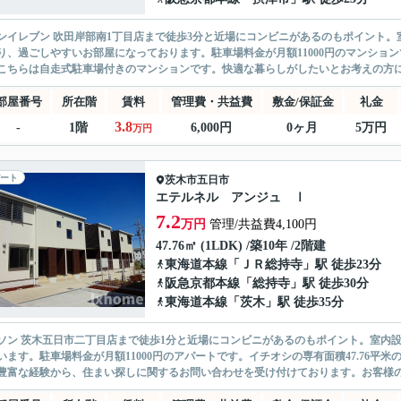
ンイレブン 吹田岸部南1丁目店まで徒歩3分と近場にコンビニがあるのもポイント
り、過ごしやすいお部屋になっております。駐車場料金が月額11000円のマンショ
こちらは自走式駐車場付きのマンションです。快適な暮らしがしたいとお考えの方に、
部屋番号
所在階
賃料
管理費・共益費
敷金/保証金
礼金
3.8
-
1階
6,000円
0ヶ月
5万円
万円
ート
茨木市
五日市
エテルネル アンジュ Ⅰ
7.2
万円
管理/共益費4,100円
47.76㎡ (1LDK) /築10年 /2階建
東海道本線
「
ＪＲ総持寺
」駅 徒歩23分
阪急京都本線
「
総持寺
」駅 徒歩30分
東海道本線
「
茨木
」駅 徒歩35分
ソン 茨木五日市二丁目店まで徒歩1分と近場にコンビニがあるのもポイント。室内
います。駐車場料金が月額11000円のアパートです。イチオシの専有面積47.76
豊富な経験から、住まい探しに関するお問い合わせを受け付けております。お客様のニ