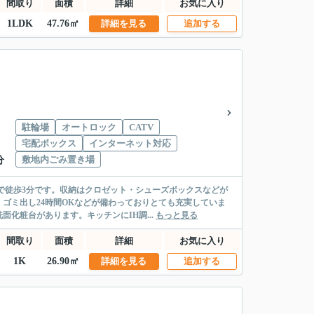
間取り
面積
詳細
お気に入り
1LDK
47.76㎡
詳細を見る
追加する
駐輪場
オートロック
CATV
宅配ボックス
インターネット対応
敷地内ごみ置き場
分
で徒歩3分です。収納はクロゼット・シューズボックスなどが
ゴミ出し24時間OKなどが備わっておりとても充実していま
化粧台があります。キッチンにIH調...
もっと見る
間取り
面積
詳細
お気に入り
1K
26.90㎡
詳細を見る
追加する