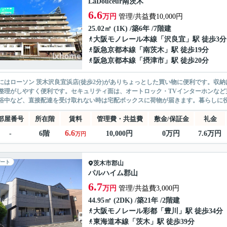
LaDouceur南茨木
6.6
万円
管理/共益費10,000円
25.02㎡ (1K) /築6年 /7階建
大阪モノレール本線
「
沢良宜
」駅 徒歩3分
阪急京都本線
「
南茨木
」駅 徒歩19分
阪急京都本線
「
摂津市
」駅 徒歩20分
にはローソン 茨木沢良宜浜店(徒歩2分)がありちょっとした買い物に便利です。収
整理がしやすく便利です。セキュリティ面は、オートロック・TVインターホンなど
浴中など、直接配達を受け取れない時は宅配ボックスに荷物が届きます。暮らしに役立
部屋番号
所在階
賃料
管理費・共益費
敷金/保証金
礼金
6.6
-
6階
10,000円
0万円
7.6万円
万円
ート
茨木市
郡山
パルハイム郡山
6.7
万円
管理/共益費3,000円
44.95㎡ (2DK) /築21年 /2階建
大阪モノレール彩都
「
豊川
」駅 徒歩34分
東海道本線
「
茨木
」駅 徒歩39分