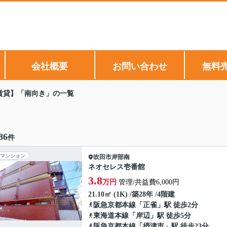
会社概要
お問い合わせ
無料
賃貸】「南向き」の一覧
86
件
マンション
吹田市
岸部南
ネオセレス壱番館
3.8
万円
管理/共益費6,000円
21.10㎡ (1K) /築28年 /4階建
阪急京都本線
「
正雀
」駅 徒歩2分
東海道本線
「
岸辺
」駅 徒歩5分
阪急京都本線
「
摂津市
」駅 徒歩23分