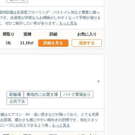
。室内設備は全居室フローリング・バストイレ別など豊富に揃っ
ンです。全居室が洋室ならお掃除がしやすくなって手間が省けま
ぜひご紹介したい街があります...
もっと見る
間取り
面積
詳細
お気に入り
1K
21.10㎡
詳細を見る
追加する
駐輪場
敷地内ごみ置き場
バイク置場あり
公共下水
設備はエアコン・BS・追い焚きなどが揃っており、とても充実
平米のお部屋。暖かさを感じやすい南向きの空間です。当社スタッ
ーズにお応えできるよう努...
もっと見る