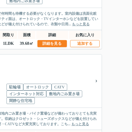
敷地内ごみ置き場
で何時間も待機する必要がなくなります。室内設備は洗面化粧
ティ面は、オートロック・TVインターホンなどを設置してい
どが備え付けられているので、衣類や日用...
もっと見る
間取り
面積
詳細
お気に入り
1LDK
39.68㎡
詳細を見る
追加する
駐輪場
オートロック
CATV
インターネット対応
敷地内ごみ置き場
閑静な住宅地
敷地内ごみ置き場・バイク置場などが備わっておりとても充実
す。収納はクロゼット・シューズボックスなどが備え付けられ
CATVなど大変充実しております。こち...
もっと見る