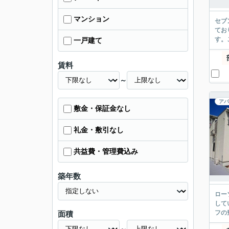
マンション
セブ
てお
す。
一戸建て
賃料
～
アパ
敷金・保証金なし
礼金・敷引なし
共益費・管理費込み
築年数
ロー
して
フの
面積