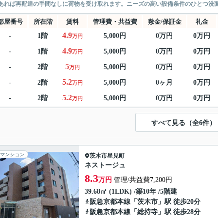
あれば再配達の手間なしに荷物を受け取れます。ニーズの高い設備条件のひとつ洗面
部屋番号
所在階
賃料
管理費・共益費
敷金/保証金
礼金
4.9
-
1階
5,000円
0万円
0万円
万円
4.9
-
1階
5,000円
0万円
0万円
万円
5
-
2階
5,000円
0万円
0万円
万円
5.2
-
2階
5,000円
0ヶ月
0万円
万円
5.2
-
2階
5,000円
0万円
0万円
万円
すべて見る（全6件）
マンション
茨木市
星見町
ネストージュ
8.3
万円
管理/共益費7,200円
39.68㎡ (1LDK) /築10年 /5階建
阪急京都本線
「
茨木市
」駅 徒歩20分
阪急京都本線
「
総持寺
」駅 徒歩28分