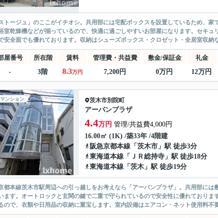
ストージュ」のここがイチオシ。共用部には宅配ボックスを設置しているため、家
浴室乾燥機などが揃っているので、快適に過ごしやすいお部屋になります。セキュリ
で安全面でも優れております。収納はシューズボックス・クロゼット・全居室収納な
部屋番号
所在階
賃料
管理費・共益費
敷金/保証金
礼金
8.3
-
3階
7,200円
0万円
12万円
万円
マンション
茨木市
別院町
アーバンプラザ
4.4
万円
管理/共益費4,000円
16.00㎡ (1K) /築33年 /4階建
阪急京都本線
「
茨木市
」駅 徒歩3分
東海道本線
「
ＪＲ総持寺
」駅 徒歩18分
東海道本線
「
茨木
」駅 徒歩19分
京都本線茨木市駅周辺への引っ越しをお考えなら「アーバンプラザ」。共用部には
います。オートロックと玄関の鍵で二重で守られているので安全性に優れておりま
るので、衣類や日用品の収納に重宝します。室内設備はエアコン・ネット使用料不要・