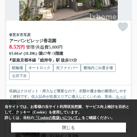
茨木市耳原
アーバンビレッジ香花園
8.5
万円
管理/共益費5,000円
65.66㎡ (3LDK) /築27年 /3階建
阪急京都本線「総持寺」駅 徒歩33分
駐輪場
オートロック
光ファイバー
敷地内ごみ置き場
公共下水
収納はクロゼット・押入など豊富なので、衣類や履き物の整理がしやす
く便利です。住人以外が住居エリアに侵入しにくいため、安全...
もっと
見る
当サイトでは、お客様の当サイト利用状況把握、サービス向上検討を目的と
募集中の部屋
して、クッキー（Cookie）を使用しています。
詳しくは、当社の
「Cookieの取扱いについて」
をご確認ください。
3階
閉じる
8.5万円
3階 / 65.66㎡ / 3LDK