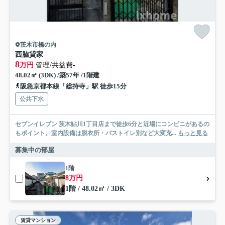
茨木市橋の内
西脇貸家
8
万円
管理/共益費-
48.02㎡ (3DK) /築57年 /1階建
阪急京都本線「総持寺」駅 徒歩15分
公共下水
セブンイレブン 茨木鮎川1丁目店まで徒歩6分と近場にコンビニがあるの
もポイント。室内設備は脱衣所・バストイレ別など大変充...
もっと見る
募集中の部屋
1階
8万円
1階 / 48.02㎡ / 3DK
賃貸マンション