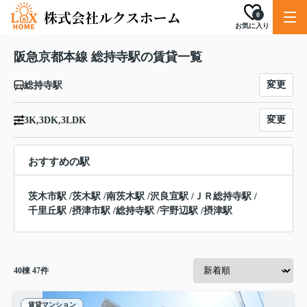
0
お気に入り
阪急京都本線 総持寺駅の賃貸一覧
変更
総持寺駅
変更
3K,3DK,3LDK
おすすめの駅
茨木市駅
/
茨木駅
/
南茨木駅
/
沢良宜駅
/
ＪＲ総持寺駅
/
千里丘駅
/
摂津市駅
/
総持寺駅
/
宇野辺駅
/
摂津駅
40
棟
47
件
賃貸マンション