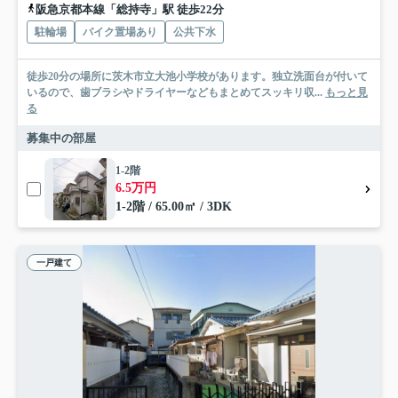
阪急京都本線「総持寺」駅 徒歩22分
駐輪場
バイク置場あり
公共下水
徒歩20分の場所に茨木市立大池小学校があります。独立洗面台が付いて
いるので、歯ブラシやドライヤーなどもまとめてスッキリ収...
もっと見
る
募集中の部屋
1-2階
6.5万円
1-2階 / 65.00㎡ / 3DK
一戸建て