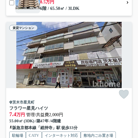
8.5万円
6階 / 65.50㎡ / 3LDK
賃貸マンション
茨木市星見町
フラワー星見ハイツ
7.4
万円
管理/共益費2,000円
55.00㎡ (3DK) /築47年 /4階建
阪急京都本線「総持寺」駅 徒歩33分
駐輪場
CATV
インターネット対応
敷地内ごみ置き場