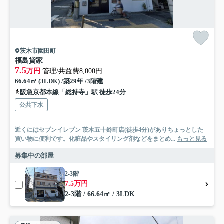
茨木市園田町
福島貸家
7.5
万円
管理/共益費8,000円
66.64㎡ (3LDK) /築29年 /3階建
阪急京都本線「総持寺」駅 徒歩24分
公共下水
近くにはセブンイレブン 茨木五十鈴町店(徒歩4分)がありちょっとした
買い物に便利です。化粧品やスタイリング剤などをまとめ...
もっと見る
募集中の部屋
2-3階
7.5万円
2-3階 / 66.64㎡ / 3LDK