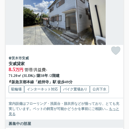
茨木市安威
安威貸家
8.5
万円
管理/共益費-
71.20㎡ (3LDK) /築58年 /2階建
阪急京都本線「総持寺」駅 徒歩49分
駐輪場
インターネット対応
バイク置場あり
公共下水
室内設備はフローリング・洗面台・脱衣所などが揃っており、とても充
実しています。ペットの飼育が可能かどうかを事前にご相談い...
もっと
見る
募集中の部屋