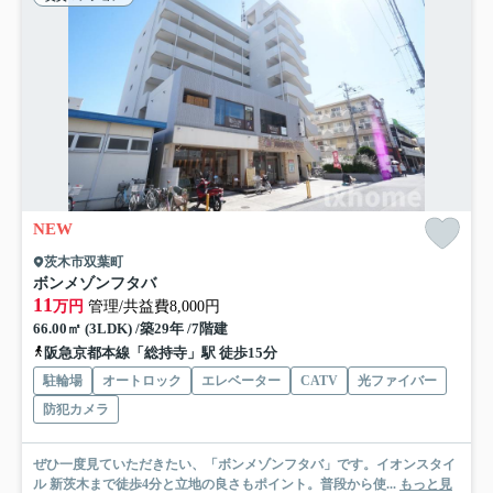
NEW
茨木市双葉町
ボンメゾンフタバ
11
万円
管理/共益費8,000円
66.00㎡ (3LDK) /築29年 /7階建
阪急京都本線「総持寺」駅 徒歩15分
駐輪場
オートロック
エレベーター
CATV
光ファイバー
防犯カメラ
ぜひ一度見ていただきたい、「ボンメゾンフタバ」です。イオンスタイ
ル 新茨木まで徒歩4分と立地の良さもポイント。普段から使...
もっと見