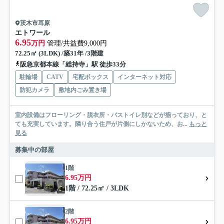
茨木市耳原
エトワール
6.95
万円
管理/共益費9,000円
72.25㎡ (3LDK) /築31年 /3階建
阪急京都本線「総持寺」駅 徒歩33分
駐輪場
CATV
宅配ボックス
インターネット対応
防犯カメラ
敷地内ごみ置き場
室内設備はフローリング・脱衣所・バストイレ別などが揃っており、と
ても充実しています。隣り合う住戸が片側にしかないため、お...
もっと
見る
募集中の部屋
1階
6.95万円
1階 / 72.25㎡ / 3LDK
2階
6.95万円