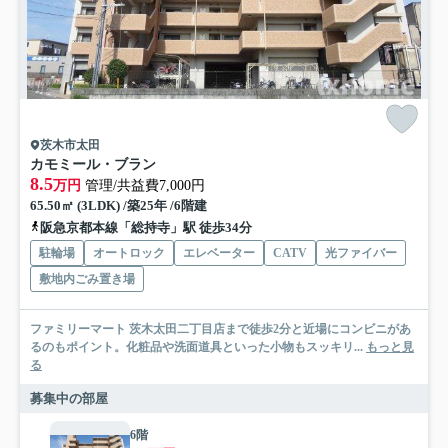
茨木市太田
カモミール・ブラン
8.5
万円
管理/共益費7,000円
65.50㎡ (3LDK) /築25年 /6階建
阪急京都本線「総持寺」駅 徒歩34分
駐輪場
オートロック
エレベーター
CATV
光ファイバー
敷地内ごみ置き場
ファミリーマート 茨木太田二丁目店まで徒歩2分と近場にコンビニがあ
るのもポイント。化粧品や洗面道具といった小物もスッキリ...
もっと見
る
募集中の部屋
6階