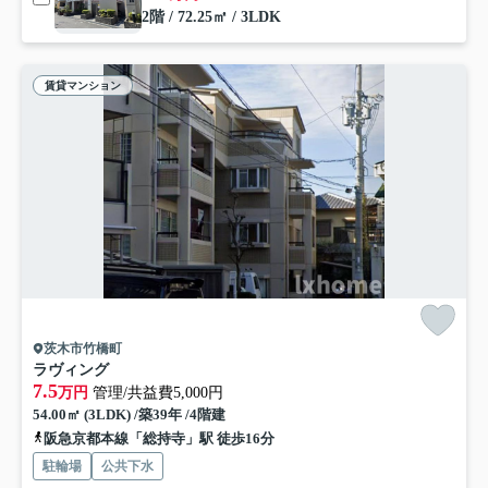
2階 / 72.25㎡ / 3LDK
賃貸マンション
茨木市竹橋町
ラヴィング
7.5
万円
管理/共益費5,000円
54.00㎡ (3LDK) /築39年 /4階建
阪急京都本線「総持寺」駅 徒歩16分
駐輪場
公共下水