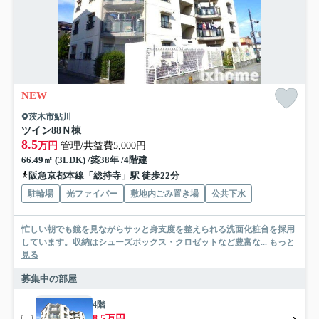
NEW
茨木市鮎川
ツイン88Ｎ棟
8.5
万円
管理/共益費5,000円
66.49㎡ (3LDK) /築38年 /4階建
阪急京都本線「総持寺」駅 徒歩22分
駐輪場
光ファイバー
敷地内ごみ置き場
公共下水
忙しい朝でも鏡を見ながらサッと身支度を整えられる洗面化粧台を採用
しています。収納はシューズボックス・クロゼットなど豊富な...
もっと
見る
募集中の部屋
4階
8.5万円