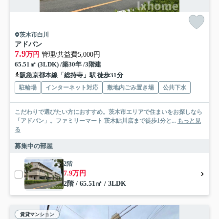
茨木市白川
アドバン
7.9
万円
管理/共益費5,000円
65.51㎡ (3LDK) /築30年 /3階建
阪急京都本線「総持寺」駅 徒歩31分
駐輪場
インターネット対応
敷地内ごみ置き場
公共下水
こだわりで選びたい方におすすめ。茨木市エリアで住まいをお探しなら
「アドバン」。ファミリーマート 茨木鮎川店まで徒歩1分と...
もっと見
る
募集中の部屋
2階
7.9万円
2階 / 65.51㎡ / 3LDK
賃貸マンション