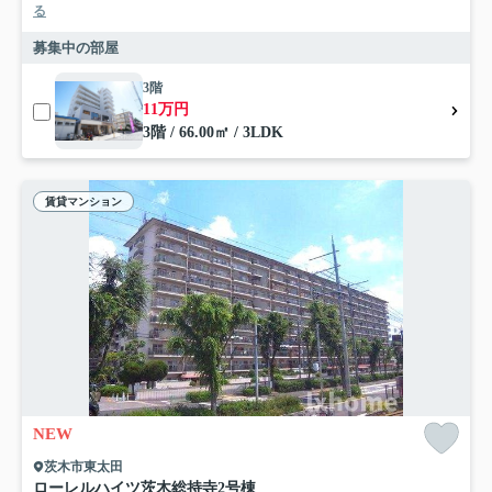
る
募集中の部屋
3階
11万円
3階 / 66.00㎡ / 3LDK
賃貸マンション
NEW
茨木市東太田
ローレルハイツ茨木総持寺2号棟