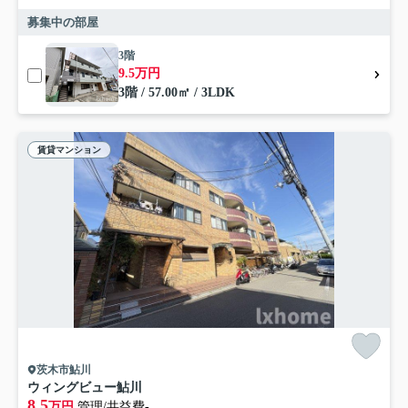
募集中の部屋
3階
9.5万円
3階 / 57.00㎡ / 3LDK
賃貸マンション
茨木市鮎川
ウィングビュー鮎川
8.5
万円
管理/共益費-