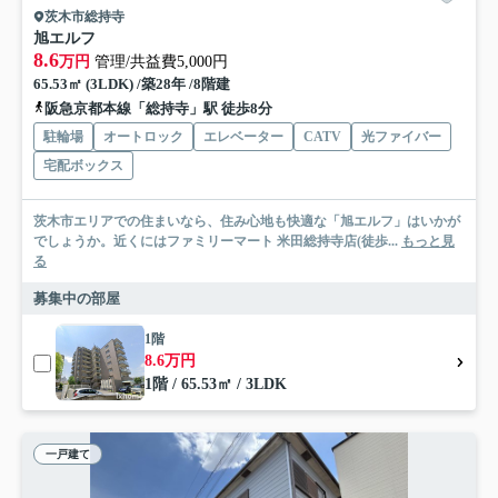
茨木市総持寺
旭エルフ
8.6
万円
管理/共益費5,000円
65.53㎡ (3LDK) /築28年 /8階建
阪急京都本線「総持寺」駅 徒歩8分
駐輪場
オートロック
エレベーター
CATV
光ファイバー
宅配ボックス
茨木市エリアでの住まいなら、住み心地も快適な「旭エルフ」はいかが
でしょうか。近くにはファミリーマート 米田総持寺店(徒歩...
もっと見
る
募集中の部屋
1階
8.6万円
1階 / 65.53㎡ / 3LDK
一戸建て