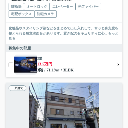
駐輪場
オートロック
エレベーター
光ファイバー
宅配ボックス
防犯カメラ
化粧品やスタイリング剤などをまとめて出し入れして、サッと身支度を
整えられる独立洗面台があります。置き配のセキュリティに心...
もっと
見る
募集中の部屋
3階
13.5万円
3階 / 71.19㎡ / 3LDK
一戸建て