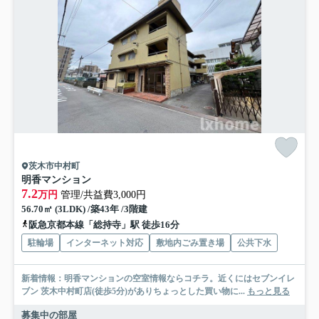
茨木市中村町
明香マンション
7.2
万円
管理/共益費3,000円
56.70㎡ (3LDK) /築43年 /3階建
阪急京都本線「総持寺」駅 徒歩16分
駐輪場
インターネット対応
敷地内ごみ置き場
公共下水
新着情報：明香マンションの空室情報ならコチラ。近くにはセブンイレ
ブン 茨木中村町店(徒歩5分)がありちょっとした買い物に...
もっと見る
募集中の部屋