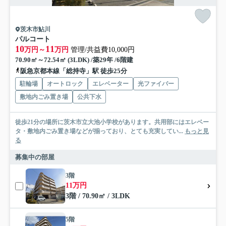
茨木市鮎川
パルコート
10
11
万円～
万円
管理/共益費10,000円
70.90㎡～72.54㎡ (3LDK) /築29年 /6階建
阪急京都本線「総持寺」駅 徒歩25分
駐輪場
オートロック
エレベーター
光ファイバー
敷地内ごみ置き場
公共下水
徒歩21分の場所に茨木市立大池小学校があります。共用部にはエレベー
タ・敷地内ごみ置き場などが揃っており、とても充実してい...
もっと見
る
募集中の部屋
3階
11万円
3階 / 70.90㎡ / 3LDK
5階