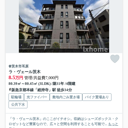
茨木市耳原
ラ・ヴェール茨木
8.5
万円
管理/共益費7,000円
80.39㎡～80.45㎡ (3LDK) /築31年 /4階建
阪急京都本線「総持寺」駅 徒歩34分
駐輪場
光ファイバー
敷地内ごみ置き場
バイク置場あり
公共下水
「ラ・ヴェール茨木」のここがイチオシ。収納はシューズボックス・ク
ロゼットなど豊富なので、広々と空間を利用することも可能で...
もっと