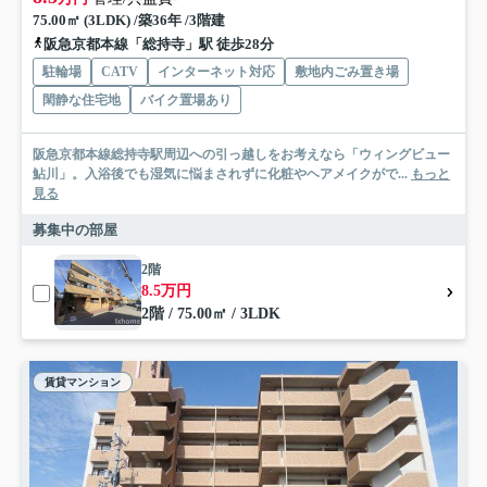
75.00㎡ (3LDK) /築36年 /3階建
阪急京都本線「総持寺」駅 徒歩28分
駐輪場
CATV
インターネット対応
敷地内ごみ置き場
閑静な住宅地
バイク置場あり
阪急京都本線総持寺駅周辺への引っ越しをお考えなら「ウィングビュー
鮎川」。入浴後でも湿気に悩まされずに化粧やヘアメイクがで...
もっと
見る
募集中の部屋
2階
8.5万円
2階 / 75.00㎡ / 3LDK
賃貸マンション