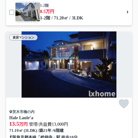
1-2階
8.5万円
1-2階 / 71.20㎡ / 3LDK
賃貸マンション
茨木市橋の内
Hale Laule‘a
13.5
万円
管理/共益費13,000円
71.19㎡ (3LDK) /築21年 /6階建
阪急京都本線「総持寺」駅 徒歩10分