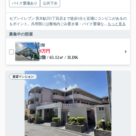
バイク置場あり
公共下水
セブンイレブン 茨木鮎川1丁目店まで徒歩5分と近場にコンビニがあるの
もポイント。共用部には敷地内ごみ置き場・バイク置場な...
もっと見る
募集中の部屋
2階
9万円
2階 / 65.12㎡ / 3LDK
賃貸マンション