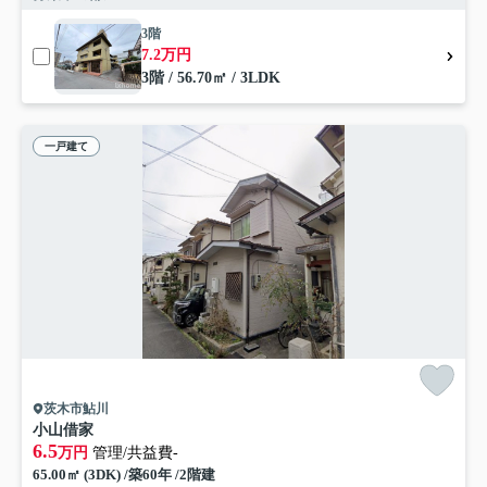
3階
7.2万円
3階 / 56.70㎡ / 3LDK
一戸建て
茨木市鮎川
小山借家
6.5
万円
管理/共益費-
65.00㎡ (3DK) /築60年 /2階建