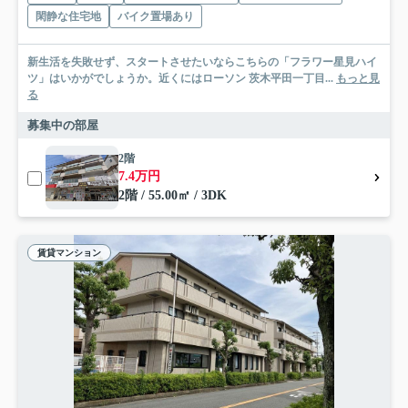
閑静な住宅地
バイク置場あり
新生活を失敗せず、スタートさせたいならこちらの「フラワー星見ハイ
ツ」はいかがでしょうか。近くにはローソン 茨木平田一丁目...
もっと見
る
募集中の部屋
2階
7.4万円
2階 / 55.00㎡ / 3DK
賃貸マンション