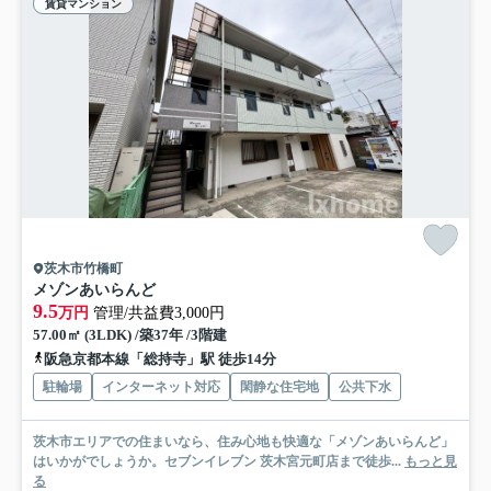
賃貸マンション
茨木市竹橋町
メゾンあいらんど
9.5
万円
管理/共益費3,000円
57.00㎡ (3LDK) /築37年 /3階建
阪急京都本線「総持寺」駅 徒歩14分
駐輪場
インターネット対応
閑静な住宅地
公共下水
茨木市エリアでの住まいなら、住み心地も快適な「メゾンあいらんど」
はいかがでしょうか。セブンイレブン 茨木宮元町店まで徒歩...
もっと見
る