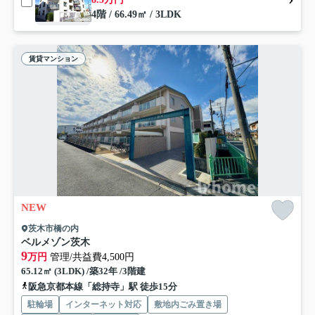
4階 / 66.49㎡ / 3LDK
賃貸マンション
NEW
茨木市橋の内
ベルメゾン茨木
9
万円
管理/共益費4,500円
65.12㎡ (3LDK) /築32年 /3階建
阪急京都本線「総持寺」駅 徒歩15分
駐輪場
インターネット対応
敷地内ごみ置き場