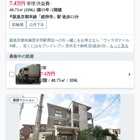
7.4
万円
管理/共益費-
48.75㎡ (3DK) /築35年 /2階建
阪急京都本線「総持寺」駅 徒歩22分
駐輪場
公共下水
阪急京都本線茨木市駅周辺への引っ越しをお考えなら「ヴィラボナール
B棟」。近くにはセブンイレブン 茨木五十鈴町店(徒歩2分...
もっと見る
募集中の部屋
2階
7.4万円
2階 / 48.75㎡ / 3DK
賃貸マンション