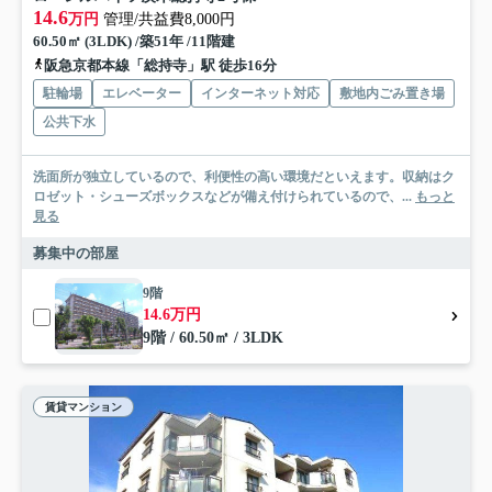
14.6
万円
管理/共益費8,000円
60.50㎡ (3LDK) /築51年 /11階建
阪急京都本線「総持寺」駅 徒歩16分
駐輪場
エレベーター
インターネット対応
敷地内ごみ置き場
公共下水
洗面所が独立しているので、利便性の高い環境だといえます。収納はク
ロゼット・シューズボックスなどが備え付けられているので、...
もっと
見る
募集中の部屋
9階
14.6万円
9階 / 60.50㎡ / 3LDK
賃貸マンション