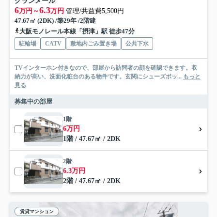
グランメール
6
6.3
万円～
万円
管理/共益費5,500円
47.67㎡ (2DK) /築29年 /2階建
大阪モノレール本線「摂津」駅 徒歩47分
駐輪場
CATV
敷地内ごみ置き場
公共下水
TVインターホン付きなので、部屋から訪問者の顔を確認できます。収
納力が高い、洗面化粧台のある物件です。玄関にシューズボッ...
もっと
見る
募集中の部屋
1階
6万円
1階 / 47.67㎡ / 2DK
2階
6.3万円
2階 / 47.67㎡ / 2DK
賃貸マンション