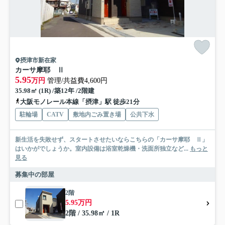
摂津市新在家
カーサ摩耶 Ⅱ
5.95
万円
管理/共益費4,600円
35.98㎡ (1R) /築12年 /2階建
大阪モノレール本線「摂津」駅 徒歩21分
駐輪場
CATV
敷地内ごみ置き場
公共下水
新生活を失敗せず、スタートさせたいならこちらの「カーサ摩耶 Ⅱ」
はいかがでしょうか。室内設備は浴室乾燥機・洗面所独立など...
もっと
見る
募集中の部屋
2階
5.95万円
2階 / 35.98㎡ / 1R