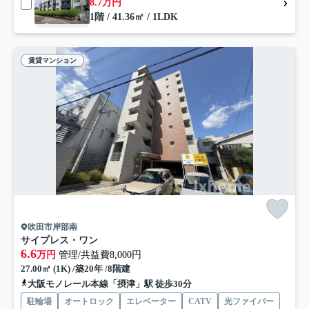
8.7万円
1階 / 41.36㎡ / 1LDK
賃貸マンション
吹田市岸部南
サイプレス・ワン
6.6
万円
管理/共益費8,000円
27.00㎡ (1K) /築20年 /8階建
大阪モノレール本線「摂津」駅 徒歩30分
駐輪場
オートロック
エレベーター
CATV
光ファイバー