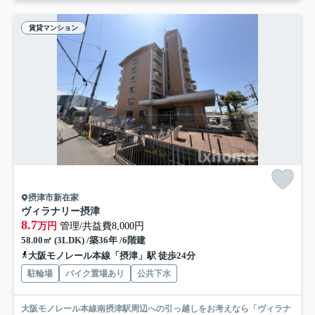
賃貸マンション
摂津市新在家
ヴィラナリー摂津
8.7
万円
管理/共益費8,000円
58.00㎡ (3LDK) /築36年 /6階建
大阪モノレール本線「摂津」駅 徒歩24分
駐輪場
バイク置場あり
公共下水
大阪モノレール本線南摂津駅周辺への引っ越しをお考えなら「ヴィラナ