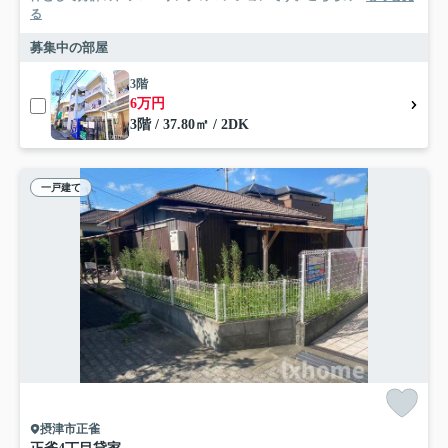
る
募集中の部屋
3階
6万円
3階 / 37.80㎡ / 2DK
一戸建て
摂津市正雀