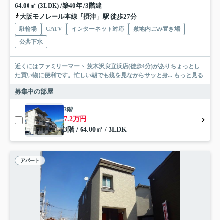
64.00㎡ (3LDK) /築40年 /3階建
大阪モノレール本線「摂津」駅 徒歩27分
駐輪場
CATV
インターネット対応
敷地内ごみ置き場
公共下水
近くにはファミリーマート 茨木沢良宜浜店(徒歩4分)がありちょっとし
た買い物に便利です。忙しい朝でも鏡を見ながらサッと身...
もっと見る
募集中の部屋
3階
7.2万円
3階 / 64.00㎡ / 3LDK
アパート