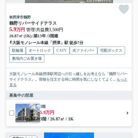
摂津市鶴野
鶴野リバーサイドテラス
5.9
万円
管理/共益費3,500円
26.87㎡ (1K) /築13年 /3階建
大阪モノレール本線「摂津」駅 徒歩7分
駐輪場
オートロック
CATV
光ファイバー
宅配ボックス
敷地内ごみ置き場
大阪モノレール本線摂津駅周辺への引っ越しをお考えなら「鶴野リバー
サイドテラス」。荷物を注文する時に時間を気にしなくてよく...
もっと
見る
募集中の部屋
3階
5.9万円
3階 / 26.87㎡ / 1K