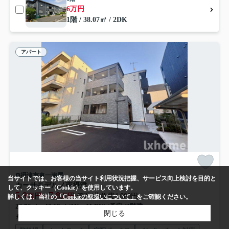
6万円
1階 / 38.07㎡ / 2DK
アパート
摂津市東一津屋
当サイトでは、お客様の当サイト利用状況把握、サービス向上検討を目的と
カーサモデルノ南摂津
して、クッキー（Cookie）を使用しています。
5.9
7.8
万円～
万円
管理/共益費4,000円
詳しくは、当社の
「Cookieの取扱いについて」
をご確認ください。
26.70㎡～40.18㎡ (1K～1LDK) /予定 /3階建
閉じる
大阪モノレール本線「摂津」駅 徒歩23分