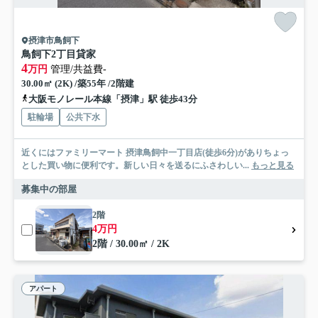
摂津市鳥飼下
鳥飼下2丁目貸家
4
万円
管理/共益費-
30.00㎡ (2K) /築55年 /2階建
大阪モノレール本線「摂津」駅 徒歩43分
駐輪場
公共下水
近くにはファミリーマート 摂津鳥飼中一丁目店(徒歩6分)がありちょっ
とした買い物に便利です。新しい日々を送るにふさわしい...
もっと見る
募集中の部屋
2階
4万円
2階 / 30.00㎡ / 2K
アパート