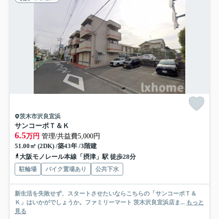
茨木市沢良宜浜
サンコーポＴ＆Ｋ
6.5
万円
管理/共益費5,000円
51.00㎡ (2DK) /築43年 /3階建
大阪モノレール本線「摂津」駅 徒歩28分
駐輪場
バイク置場あり
公共下水
新生活を失敗せず、スタートさせたいならこちらの「サンコーポＴ＆
Ｋ」はいかがでしょうか。ファミリーマート 茨木沢良宜浜店ま...
もっと
見る