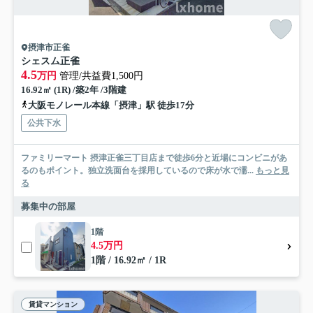
摂津市正雀
シェスム正雀
4.5
万円
管理/共益費1,500円
16.92㎡ (1R) /築2年 /3階建
大阪モノレール本線「摂津」駅 徒歩17分
公共下水
ファミリーマート 摂津正雀三丁目店まで徒歩6分と近場にコンビニがあ
るのもポイント。独立洗面台を採用しているので床が水で濡...
もっと見
る
募集中の部屋
1階
4.5万円
1階 / 16.92㎡ / 1R
賃貸マンション