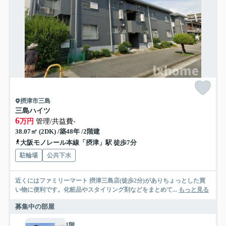
摂津市三島
三島ハイツ
6
万円
管理/共益費-
38.07㎡ (2DK) /築48年 /2階建
大阪モノレール本線「摂津」駅 徒歩7分
駐輪場
公共下水
近くにはファミリーマート 摂津三島店(徒歩2分)がありちょっとした買
い物に便利です。化粧品やスタイリング剤などをまとめて...
もっと見る
募集中の部屋
1階