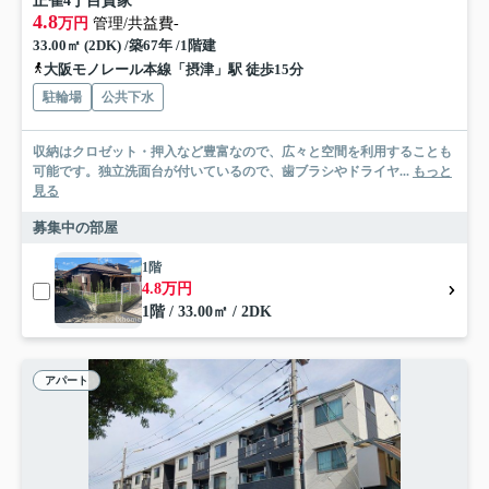
正雀4丁目貸家
4.8
万円
管理/共益費-
33.00㎡ (2DK) /築67年 /1階建
大阪モノレール本線「摂津」駅 徒歩15分
駐輪場
公共下水
収納はクロゼット・押入など豊富なので、広々と空間を利用することも
可能です。独立洗面台が付いているので、歯ブラシやドライヤ...
もっと
見る
募集中の部屋
1階
4.8万円
1階 / 33.00㎡ / 2DK
アパート