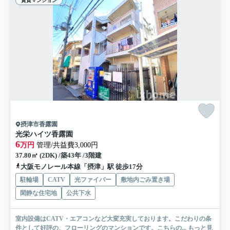
賃貸マンション
摂津市香露園
光栄ハイツ香露園
6
万円
管理/共益費3,000円
37.80㎡ (2DK) /築43年 /3階建
大阪モノレール本線「摂津」駅 徒歩17分
駐輪場
CATV
光ファイバー
敷地内ごみ置き場
閑静な住宅地
公共下水
室内設備はCATV・エアコンなど大変充実しております。こだわりの条
件として好評の、フローリングのマンションです。こちらの...
もっと見