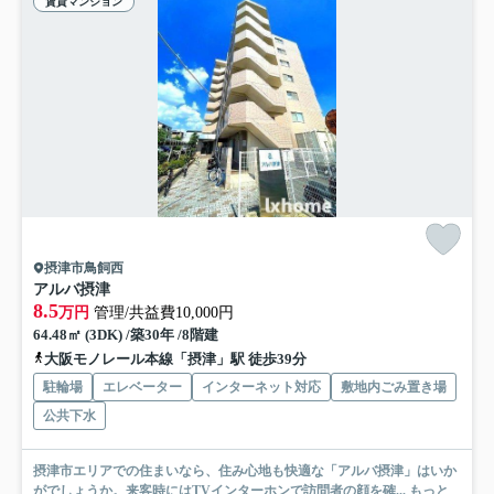
賃貸マンション
摂津市鳥飼西
アルバ摂津
8.5
万円
管理/共益費10,000円
64.48㎡ (3DK) /築30年 /8階建
大阪モノレール本線「摂津」駅 徒歩39分
駐輪場
エレベーター
インターネット対応
敷地内ごみ置き場
公共下水
摂津市エリアでの住まいなら、住み心地も快適な「アルバ摂津」はいか
がでしょうか。来客時にはTVインターホンで訪問者の顔を確...
もっと