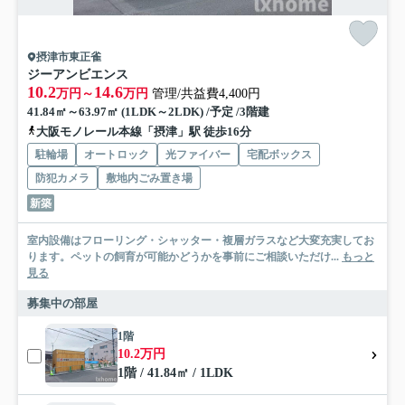
摂津市東正雀
ジーアンビエンス
10.2
14.6
万円～
万円
管理/共益費4,400円
41.84㎡～63.97㎡ (1LDK～2LDK) /予定 /3階建
大阪モノレール本線「摂津」駅 徒歩16分
駐輪場
オートロック
光ファイバー
宅配ボックス
防犯カメラ
敷地内ごみ置き場
新築
室内設備はフローリング・シャッター・複層ガラスなど大変充実してお
ります。ペットの飼育が可能かどうかを事前にご相談いただけ...
もっと
見る
募集中の部屋
1階
10.2万円
1階 / 41.84㎡ / 1LDK