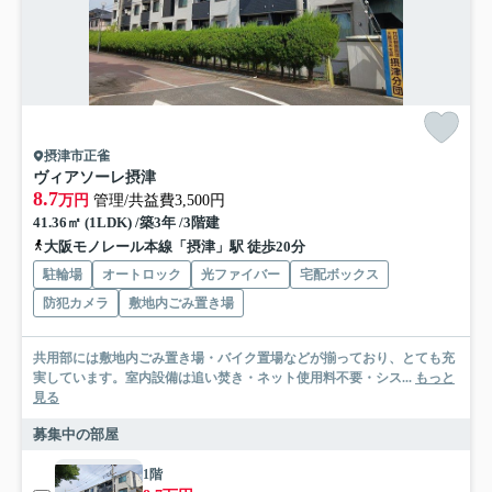
摂津市正雀
ヴィアソーレ摂津
8.7
万円
管理/共益費3,500円
41.36㎡ (1LDK) /築3年 /3階建
大阪モノレール本線「摂津」駅 徒歩20分
駐輪場
オートロック
光ファイバー
宅配ボックス
防犯カメラ
敷地内ごみ置き場
共用部には敷地内ごみ置き場・バイク置場などが揃っており、とても充
実しています。室内設備は追い焚き・ネット使用料不要・シス...
もっと
見る
募集中の部屋
1階