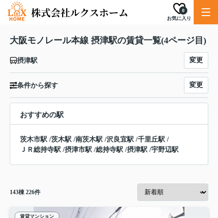
0
お気に入り
大阪モノレール本線 摂津駅の賃貸一覧(4ページ目)
変更
摂津駅
変更
条件から探す
おすすめの駅
茨木市駅
/
茨木駅
/
南茨木駅
/
沢良宜駅
/
千里丘駅
/
ＪＲ総持寺駅
/
摂津市駅
/
総持寺駅
/
摂津駅
/
宇野辺駅
143
棟
226
件
賃貸マンション