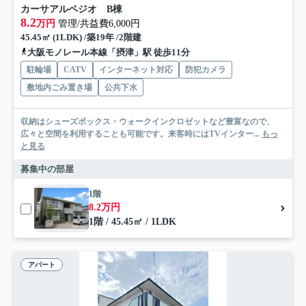
カーサアルペジオ B棟
8.2
万円
管理/共益費6,000円
45.45㎡ (1LDK) /築19年 /2階建
大阪モノレール本線「摂津」駅 徒歩11分
駐輪場
CATV
インターネット対応
防犯カメラ
敷地内ごみ置き場
公共下水
収納はシューズボックス・ウォークインクロゼットなど豊富なので、
広々と空間を利用することも可能です。来客時にはTVインター...
もっ
と見る
募集中の部屋
1階
8.2万円
1階 / 45.45㎡ / 1LDK
アパート