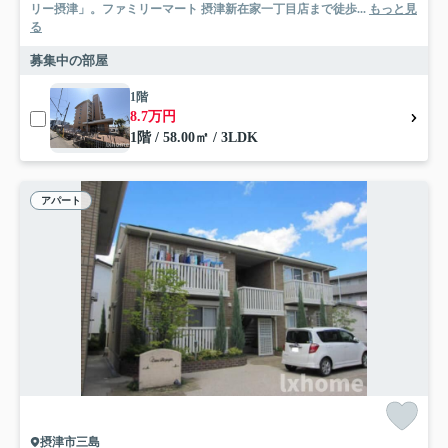
リー摂津」。ファミリーマート 摂津新在家一丁目店まで徒歩...
もっと見
る
募集中の部屋
1階
8.7万円
1階 / 58.00㎡ / 3LDK
アパート
摂津市三島