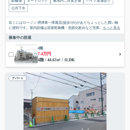
駐輪場
オートロック
敷地内ごみ置き場
バイク置場あり
公共下水
近くにはローソン 摂津東一津屋店(徒歩3分)がありちょっとした買い物
に便利です。室内設備は浴室乾燥機・洗面化粧台など充実...
もっと見る
募集中の部屋
4階
7.4万円
4階 / 44.63㎡ / 1LDK
アパート