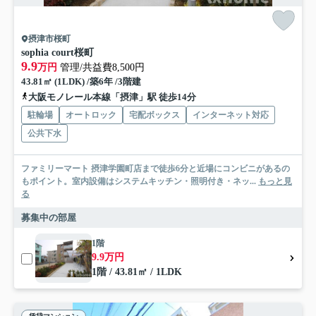
摂津市桜町
sophia court桜町
9.9
万円
管理/共益費8,500円
43.81㎡ (1LDK) /築6年 /3階建
大阪モノレール本線「摂津」駅 徒歩14分
駐輪場
オートロック
宅配ボックス
インターネット対応
公共下水
ファミリーマート 摂津学園町店まで徒歩6分と近場にコンビニがあるの
もポイント。室内設備はシステムキッチン・照明付き・ネッ...
もっと見
る
募集中の部屋
1階
9.9万円
1階 / 43.81㎡ / 1LDK