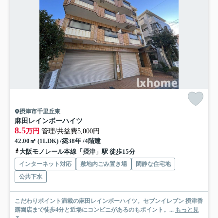
摂津市千里丘東
麻田レインボーハイツ
8.5
万円
管理/共益費5,000円
42.00㎡ (1LDK) /築38年 /4階建
大阪モノレール本線「摂津」駅 徒歩15分
インターネット対応
敷地内ごみ置き場
閑静な住宅地
公共下水
こだわりポイント満載の麻田レインボーハイツ。セブンイレブン 摂津香
露園店まで徒歩4分と近場にコンビニがあるのもポイント。...
もっと見