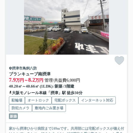
摂津市鳥飼八防
ブランキューブ南摂津
7.9
8.2
万円～
万円
管理/共益費6,000円
40.20㎡～40.66㎡ (1LDK) /新築 /3階建
大阪モノレール本線「摂津」駅 徒歩30分
駐輪場
オートロック
宅配ボックス
インターネット対応
防犯カメラ
敷地内ごみ置き場
新築
家から摂津ひかり病院まで249mです。共用部には宅配ボックスが備え付