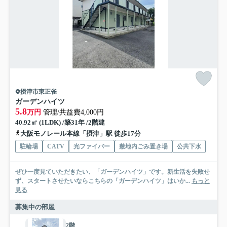
摂津市東正雀
ガーデンハイツ
5.8
万円
管理/共益費4,000円
40.92㎡ (1LDK) /築31年 /2階建
大阪モノレール本線「摂津」駅 徒歩17分
駐輪場
CATV
光ファイバー
敷地内ごみ置き場
公共下水
ぜひ一度見ていただきたい、「ガーデンハイツ」です。新生活を失敗せ
ず、スタートさせたいならこちらの「ガーデンハイツ」はいか...
もっと
見る
募集中の部屋
2階