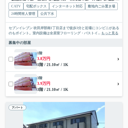
CATV
宅配ボックス
インターネット対応
敷地内ごみ置き場
24時間有人管理
公共下水
セブンイレブン 吹田岸部南1丁目店まで徒歩3分と近場にコンビニがある
のもポイント。室内設備は全居室フローリング・バストイ...
もっと見る
募集中の部屋
1階
3.8万円
1階 / 21.10㎡ / 1K
3階
3.9万円
3階 / 21.10㎡ / 1K
アパート