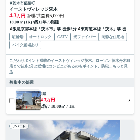
茨木市稲葉町
イーストヴィレッジ茨木
4.3
万円
管理/共益費5,000円
18.00㎡ (1K) /築32年 /3階建
阪急京都本線「茨木市」駅 徒歩5分
東海道本線「茨木」駅 徒歩20分
駐輪場
オートロック
CATV
光ファイバー
閑静な住宅地
バイク置場あり
こだわりポイント満載のイーストヴィレッジ茨木。ローソン 茨木舟木町
店まで徒歩2分と近場にコンビニがあるのもポイント。防犯...
もっと見
る
募集中の部屋
2階
4.3万円
2階 / 18.00㎡ / 1K
アパート