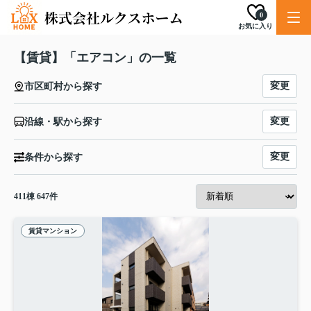
0
お気に入り
【賃貸】「エアコン」の一覧
変更
市区町村から探す
変更
沿線・駅から探す
変更
条件から探す
411
棟
647
件
賃貸マンション