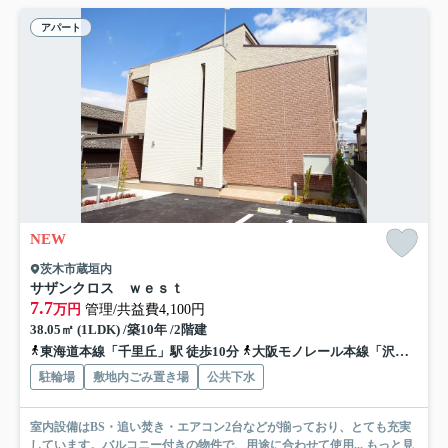
アパート
NEW
茨木市蔵垣内
サザンクロス ｗｅｓｔ
7.7
万円
管理/共益費4,100円
38.05㎡ (1LDK) /築10年 /2階建
東海道本線「千里丘」駅 徒歩10分
大阪モノレール本線「沢良宜」駅 徒歩16分
駐輪場
敷地内ごみ置き場
公共下水
室内設備はBS・追い焚き・エアコン2台などが揃っており、とても充実
しています。バルコニー付きの物件で、用途に合わせて使用...
もっと見