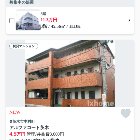
募集中の部屋
3階
11.3万円
3階 / 45.56㎡ / 1LDK
賃貸マンション
NEW
茨木市中村町
アルファコート茨木
4.5
万円
管理/共益費3,000円