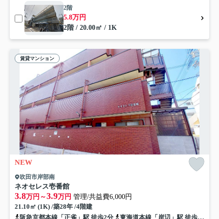
2階
5.8万円
2階 / 20.00㎡ / 1K
賃貸マンション
NEW
吹田市岸部南
ネオセレス壱番館
3.8
3.9
万円～
万円
管理/共益費6,000円
21.10㎡ (1K) /築28年 /4階建
阪急京都本線「正雀」駅 徒歩2分
東海道本線「岸辺」駅 徒歩5分