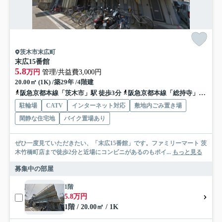
茨木市末広町
末広15番館
5.8
万円
管理/共益費3,000円
20.00㎡ (1K) /築29年 /4階建
阪急京都本線「茨木市」駅 徒歩3分
阪急京都本線「総持寺」駅 徒歩15分
駐輪場
CATV
インターネット対応
敷地内ごみ置き場
閑静な住宅地
バイク置場あり
ぜひ一度見ていただきたい、「末広15番館」です。ファミリーマート 茨
木竹橋町店まで徒歩2分と近場にコンビニがあるのもポイ...
もっと見る
募集中の部屋
1階
5.8万円
1階 / 20.00㎡ / 1K