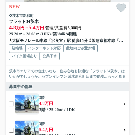
NEW
茨木市新和町
フラット34茨木
4.8
5.4
万円～
万円
管理/共益費5,000円
25.20㎡～28.08㎡ (1DK) /築38年 /4階建
大阪モノレール本線「沢良宜」駅 徒歩15分
阪急京都本線「南茨木」駅 徒歩19分
駐輪場
インターネット対応
敷地内ごみ置き場
バイク置場あり
公共下水
茨木市エリアでの住まいなら、住み心地も快適な「フラット34茨木」は
いかがでしょうか。セブンイレブン 茨木新和町店まで徒歩...
もっと見る
募集中の部屋
3階
4.8万円
3階 / 25.20㎡ / 1DK
3階
5.4万円