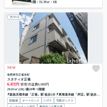
1階 / 33.39㎡ / 1R
アパート
NEW
摂津市正雀本町
スタティオ正雀
6.8
万円
管理/共益費6,000円
29.03㎡ (1R) /築20年 /3階建
阪急京都本線「正雀」駅 徒歩2分
東海道本線「岸辺」駅 徒歩9分
駐輪場
オートロック
CATV
宅配ボックス
インターネット対応
敷地内ごみ置き場