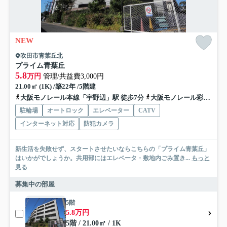
NEW
吹田市青葉丘北
プライム青葉丘
5.8
万円
管理/共益費3,000円
21.00㎡ (1K) /築22年 /5階建
大阪モノレール本線「宇野辺」駅 徒歩7分
大阪モノレール彩都「公園東口」駅 徒歩16分
駐輪場
オートロック
エレベーター
CATV
インターネット対応
防犯カメラ
新生活を失敗せず、スタートさせたいならこちらの「プライム青葉丘」
はいかがでしょうか。共用部にはエレベータ・敷地内ごみ置き...
もっと
見る
募集中の部屋
5階
5.8万円
5階 / 21.00㎡ / 1K