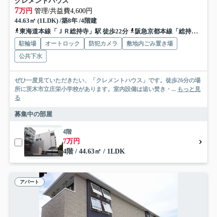
クレメントハウス
7
万円
管理/共益費4,600円
44.63㎡ (1LDK) /築8年 /4階建
東海道本線「ＪＲ総持寺」駅 徒歩22分
阪急京都本線「総持寺」駅 徒歩29分
駐輪場
オートロック
防犯カメラ
敷地内ごみ置き場
公共下水
ぜひ一度見ていただきたい、「クレメントハウス」です。徒歩26分の場
所に茨木市立庄栄小学校があります。室内設備は追い焚き・...
もっと見
る
募集中の部屋
4階
7万円
4階 / 44.63㎡ / 1LDK
アパート