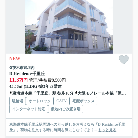
NEW
茨木市蔵垣内
D-Residence千里丘
11.3
万円
管理/共益費8,500円
45.56㎡ (1LDK) /築3年 /3階建
東海道本線「千里丘」駅 徒歩10分
大阪モノレール本線「沢良宜」駅 徒歩15分
駐輪場
オートロック
CATV
宅配ボックス
インターネット対応
敷地内ごみ置き場
東海道本線千里丘駅周辺への引っ越しをお考えなら「D-Residence千里
丘」。荷物を注文する時に時間を気にしなくてよく...
もっと見る