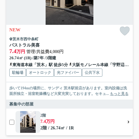
NEW
茨木市西中条町
パストラル美喜
7.4
万円
管理/共益費4,000円
26.74㎡ (1R) /築7年 /3階建
東海道本線「茨木」駅 徒歩5分
大阪モノレール本線「宇野辺」駅 徒歩17分
駐輪場
オートロック
光ファイバー
公共下水
歩いて194mの場所に、サンディ 茨木駅前店があります。室内設備は洗
面所独立・浴室乾燥機など大変充実しております。セキュ...
もっと見る
募集中の部屋
2階
7.4万円
2階 / 26.74㎡ / 1R