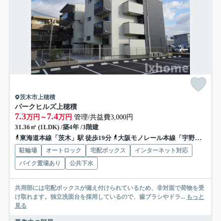
茨木市上穂積
パークヒルズ上穂積
7.3
7.4
万円～
万円
管理/共益費3,000円
31.36㎡ (1LDK) /築4年 /3階建
東海道本線「茨木」駅 徒歩19分
大阪モノレール本線「宇野辺」駅 徒歩27分
駐輪場
オートロック
宅配ボックス
インターネット対応
バイク置場あり
公共下水
共用部には宅配ボックスが備え付けられているため、非対面で荷物を受
け取れます。独立洗面台を採用しているので、歯ブラシやドラ...
もっと
見る