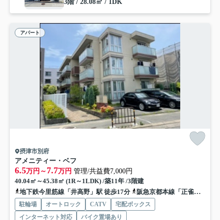
3階 / 28.08㎡ / 1DK
アパート
摂津市別府
アメニティー・ベフ
6.5
7.7
万円～
万円
管理/共益費7,000円
40.04㎡～45.38㎡ (1R～1LDK) /築11年 /3階建
地下鉄今里筋線「井高野」駅 徒歩17分
阪急京都本線「正雀」駅 徒歩19分
駐輪場
オートロック
CATV
宅配ボックス
インターネット対応
バイク置場あり