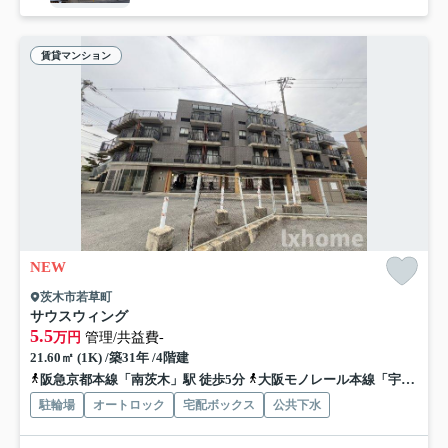
賃貸マンション
NEW
茨木市若草町
サウスウィング
5.5
万円
管理/共益費-
21.60㎡ (1K) /築31年 /4階建
阪急京都本線「南茨木」駅 徒歩5分
大阪モノレール本線「宇野辺」駅 徒歩17分
駐輪場
オートロック
宅配ボックス
公共下水