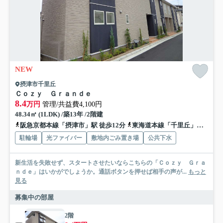
NEW
摂津市千里丘
Ｃｏｚｙ Ｇｒａｎｄｅ
8.4
万円
管理/共益費4,100円
48.34㎡ (1LDK) /築13年 /2階建
阪急京都本線「摂津市」駅 徒歩12分
東海道本線「千里丘」駅 徒歩13分
駐輪場
光ファイバー
敷地内ごみ置き場
公共下水
新生活を失敗せず、スタートさせたいならこちらの「Ｃｏｚｙ Ｇｒａ
ｎｄｅ」はいかがでしょうか。通話ボタンを押せば相手の声が...
もっと
見る
募集中の部屋
2階