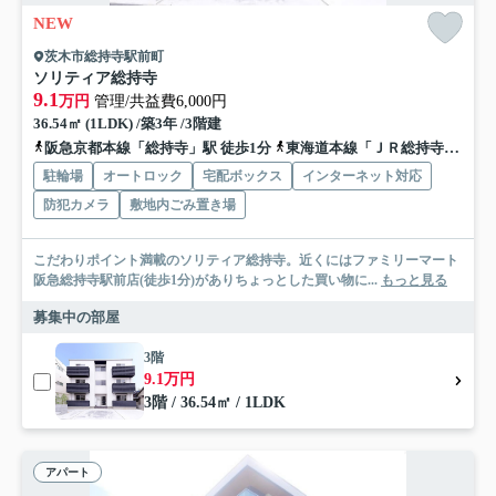
NEW
茨木市総持寺駅前町
ソリティア総持寺
9.1
万円
管理/共益費6,000円
36.54㎡ (1LDK) /築3年 /3階建
阪急京都本線「総持寺」駅 徒歩1分
東海道本線「ＪＲ総持寺」駅 徒歩10分
駐輪場
オートロック
宅配ボックス
インターネット対応
防犯カメラ
敷地内ごみ置き場
こだわりポイント満載のソリティア総持寺。近くにはファミリーマート
阪急総持寺駅前店(徒歩1分)がありちょっとした買い物に...
もっと見る
募集中の部屋
3階
9.1万円
3階 / 36.54㎡ / 1LDK
アパート