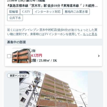
23.00㎡ (1K) /築32年 /3階建
阪急京都本線「茨木市」駅 徒歩10分
東海道本線「ＪＲ総持寺」駅 徒歩17分
駐輪場
CATV
インターネット対応
敷地内ごみ置き場
公共下水
近くにはセブンイレブン 茨木中村町店(徒歩6分)がありちょっとした買
い物に便利です。来客時にはTVインターホンを使用して...
もっと見る
募集中の部屋
2階
4.5万円
2階 / 23.00㎡ / 1K
賃貸マンション