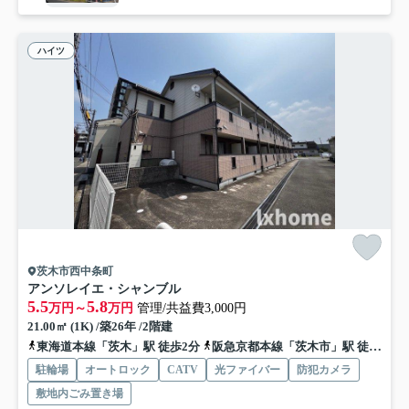
ハイツ
茨木市西中条町
アンソレイエ・シャンブル
5.5
5.8
万円～
万円
管理/共益費3,000円
21.00㎡ (1K) /築26年 /2階建
東海道本線「茨木」駅 徒歩2分
阪急京都本線「茨木市」駅 徒歩18分
駐輪場
オートロック
CATV
光ファイバー
防犯カメラ
敷地内ごみ置き場