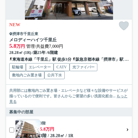
NEW
摂津市千里丘東
メロディーハイツ千里丘
5.8
万円
管理/共益費7,000円
28.28㎡ (1R) /築25年 /6階建
東海道本線「千里丘」駅 徒歩3分
阪急京都本線「摂津市」駅 徒歩6分
駐輪場
エレベーター
CATV
光ファイバー
敷地内ごみ置き場
公共下水
共用部には敷地内ごみ置き場・エレベータなど様々な設備やサービスが
揃っているので便利です。皆さんからご要望の多い洗面化粧台...
もっと
見る
募集中の部屋
3階
5.8万円
3階 / 28.28㎡ / 1R