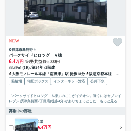
NEW
摂津市鳥飼野々
パークサイドヒロツグ Ａ棟
6.4
万円
管理/共益費6,000円
33.39㎡ (1R) /築24年 /2階建
大阪モノレール本線「南摂津」駅 徒歩18分
阪急京都本線「摂津市」駅 徒歩51分
駐輪場
宅配ボックス
インターネット対応
公共下水
「パークサイドヒロツグ Ａ棟」のここがイチオシ。近くにはセブンイ
レブン 摂津鳥飼西2丁目店(徒歩4分)がありちょっとした...
もっと見る
募集中の部屋
1階
6.4万円