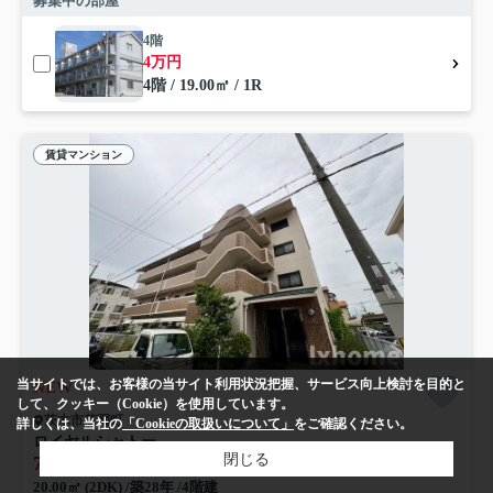
募集中の部屋
4階
4万円
4階 / 19.00㎡ / 1R
賃貸マンション
当サイトでは、お客様の当サイト利用状況把握、サービス向上検討を目的と
NEW
して、クッキー（Cookie）を使用しています。
茨木市若園町
詳しくは、当社の
「Cookieの取扱いについて」
をご確認ください。
ロイヤルシャトー
閉じる
7
万円
管理/共益費5,000円
20.00㎡ (2DK) /築28年 /4階建