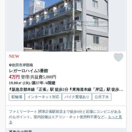
NEW
吹田市岸部南
レガーロハイム5番館
4
万円
管理/共益費5,000円
19.00㎡ (1R) /築37年 /4階建
阪急京都本線「正雀」駅 徒歩2分
東海道本線「岸辺」駅 徒歩5分
駐輪場
インターネット対応
バイク置場あり
公共下水
ファミリーマート 摂津正雀駅前店まで徒歩4分と近場にコンビニがある
のもポイント。室内設備はエアコン・ネット使用料不要など...
もっと見
る