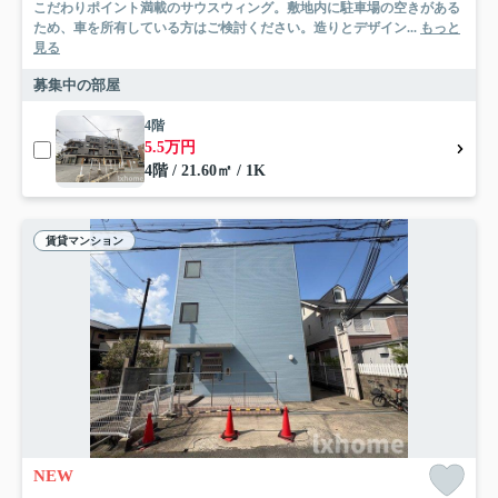
こだわりポイント満載のサウスウィング。敷地内に駐車場の空きがある
ため、車を所有している方はご検討ください。造りとデザイン...
もっと
見る
募集中の部屋
4階
5.5万円
4階 / 21.60㎡ / 1K
賃貸マンション
NEW