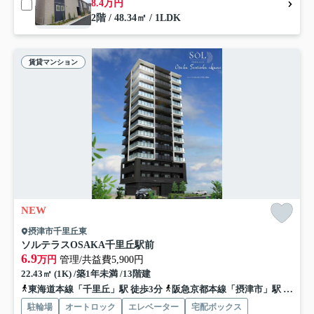
8.4万円
2階 / 48.34㎡ / 1LDK
賃貸マンション
NEW
摂津市千里丘東
ソルテラスOSAKA千里丘駅前
6.9
万円
管理/共益費5,900円
22.43㎡ (1K) /築1年未満 /13階建
東海道本線「千里丘」駅 徒歩3分
阪急京都本線「摂津市」駅 徒歩6分
駐輪場
オートロック
エレベーター
宅配ボックス