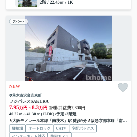
2階 / 22.43㎡ / 1K
アパート
NEW
茨木市沢良宜東町
フジパレスSAKURA
7.95
8.3
万円～
万円
管理/共益費7,300円
40.22㎡～41.30㎡ (1LDK) /予定 /3階建
大阪モノレール本線「南茨木」駅 徒歩9分
阪急京都本線「南茨木」駅 徒歩9分
駐輪場
オートロック
CATV
宅配ボックス
インターネット対応
防犯カメラ