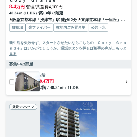
Ｃｏｚｙ Ｇｒａｎｄｅ
8.4
万円
管理/共益費4,100円
48.34㎡ (1LDK) /築13年 /2階建
阪急京都本線「摂津市」駅 徒歩12分
東海道本線「千里丘」駅 徒歩13分
駐輪場
光ファイバー
敷地内ごみ置き場
公共下水
新生活を失敗せず、スタートさせたいならこちらの「Ｃｏｚｙ Ｇｒａ
ｎｄｅ」はいかがでしょうか。通話ボタンを押せば相手の声が...
もっと
見る
募集中の部屋
2階
8.4万円
2階 / 48.34㎡ / 1LDK
賃貸マンション