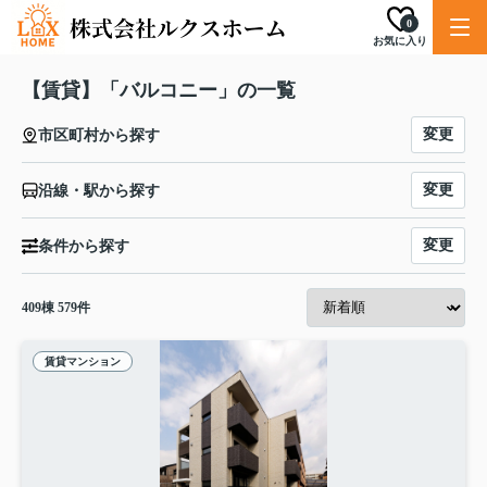
0
お気に入り
【賃貸】「バルコニー」の一覧
変更
市区町村から探す
変更
沿線・駅から探す
変更
条件から探す
409
棟
579
件
賃貸マンション