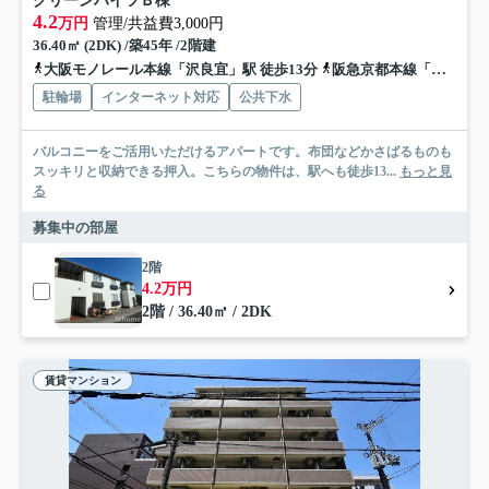
グリーンハイツＢ棟
4.2
万円
管理/共益費3,000円
36.40㎡ (2DK) /築45年 /2階建
大阪モノレール本線「沢良宜」駅 徒歩13分
阪急京都本線「南茨木」駅 徒歩16分
駐輪場
インターネット対応
公共下水
バルコニーをご活用いただけるアパートです。布団などかさばるものも
スッキリと収納できる押入。こちらの物件は、駅へも徒歩13...
もっと見
る
募集中の部屋
2階
4.2万円
2階 / 36.40㎡ / 2DK
賃貸マンション