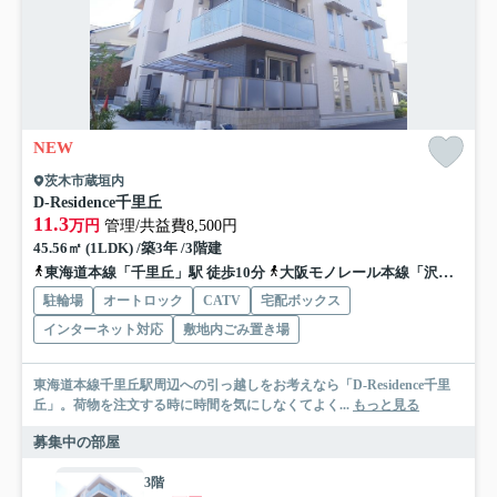
NEW
茨木市蔵垣内
D-Residence千里丘
11.3
万円
管理/共益費8,500円
45.56㎡ (1LDK) /築3年 /3階建
東海道本線「千里丘」駅 徒歩10分
大阪モノレール本線「沢良宜」駅 徒歩15分
駐輪場
オートロック
CATV
宅配ボックス
インターネット対応
敷地内ごみ置き場
東海道本線千里丘駅周辺への引っ越しをお考えなら「D-Residence千里
丘」。荷物を注文する時に時間を気にしなくてよく...
もっと見る
募集中の部屋
3階