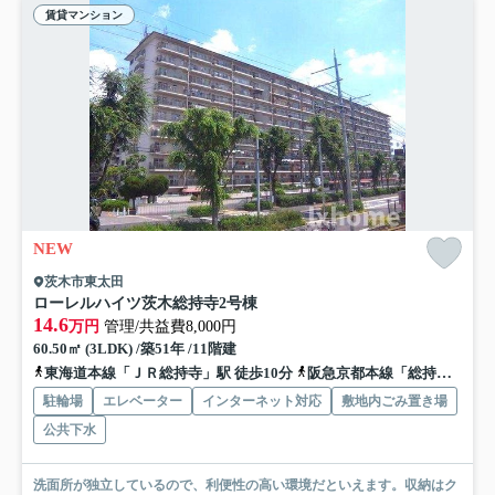
賃貸マンション
NEW
茨木市東太田
ローレルハイツ茨木総持寺2号棟
14.6
万円
管理/共益費8,000円
60.50㎡ (3LDK) /築51年 /11階建
東海道本線「ＪＲ総持寺」駅 徒歩10分
阪急京都本線「総持寺」駅 徒歩16分
駐輪場
エレベーター
インターネット対応
敷地内ごみ置き場
公共下水
洗面所が独立しているので、利便性の高い環境だといえます。収納はク