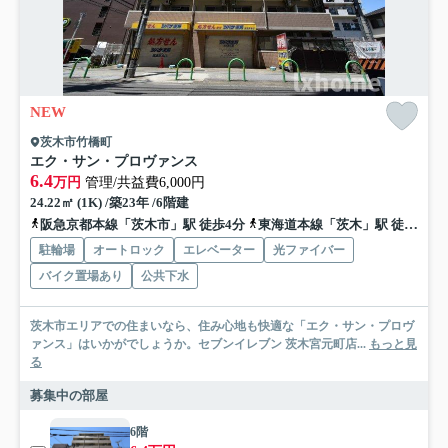
NEW
茨木市竹橋町
エク・サン・プロヴァンス
6.4
万円
管理/共益費6,000円
24.22㎡ (1K) /築23年 /6階建
阪急京都本線「茨木市」駅 徒歩4分
東海道本線「茨木」駅 徒歩20分
駐輪場
オートロック
エレベーター
光ファイバー
バイク置場あり
公共下水
茨木市エリアでの住まいなら、住み心地も快適な「エク・サン・プロヴ
ァンス」はいかがでしょうか。セブンイレブン 茨木宮元町店...
もっと見
る
募集中の部屋
6階