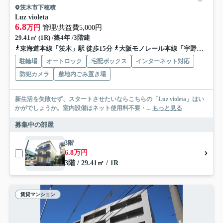
茨木市下穂積
Luz violeta
6.8
万円
管理/共益費5,000円
29.41㎡ (1R) /築4年 /3階建
東海道本線「茨木」駅 徒歩15分
大阪モノレール本線「宇野辺」駅 徒歩2分
駐輪場
オートロック
宅配ボックス
インターネット対応
防犯カメラ
敷地内ごみ置き場
新生活を失敗せず、スタートさせたいならこちらの「Luz violeta」はい
かがでしょうか。室内設備はネット使用料不要・...
もっと見る
募集中の部屋
3階
6.8万円
3階 / 29.41㎡ / 1R
賃貸マンション