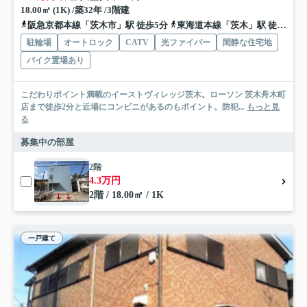
18.00㎡ (1K) /築32年 /3階建
阪急京都本線「茨木市」駅 徒歩5分
東海道本線「茨木」駅 徒歩20分
駐輪場
オートロック
CATV
光ファイバー
閑静な住宅地
バイク置場あり
こだわりポイント満載のイーストヴィレッジ茨木。ローソン 茨木舟木町
店まで徒歩2分と近場にコンビニがあるのもポイント。防犯...
もっと見
る
募集中の部屋
2階
4.3万円
2階 / 18.00㎡ / 1K
一戸建て