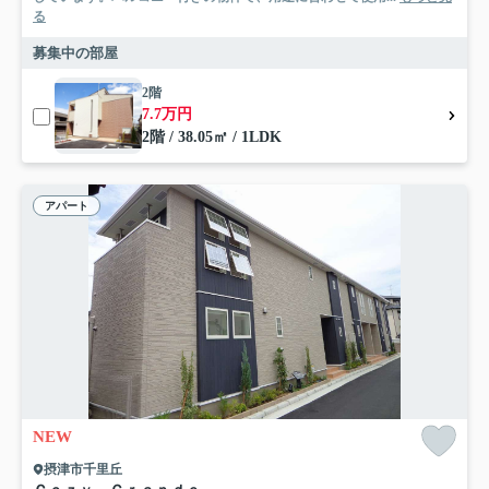
る
募集中の部屋
2階
7.7万円
2階 / 38.05㎡ / 1LDK
アパート
NEW
摂津市千里丘