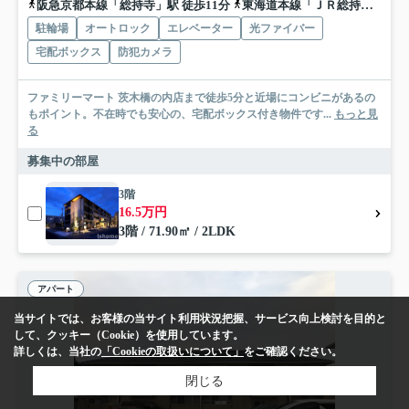
阪急京都本線「総持寺」駅 徒歩11分
東海道本線「ＪＲ総持寺」駅 徒歩20分
駐輪場
オートロック
エレベーター
光ファイバー
宅配ボックス
防犯カメラ
ファミリーマート 茨木橋の内店まで徒歩5分と近場にコンビニがあるの
もポイント。不在時でも安心の、宅配ボックス付き物件です...
もっと見
る
募集中の部屋
3階
16.5万円
3階 / 71.90㎡ / 2LDK
アパート
当サイトでは、お客様の当サイト利用状況把握、サービス向上検討を目的と
して、クッキー（Cookie）を使用しています。
詳しくは、当社の
「Cookieの取扱いについて」
をご確認ください。
閉じる