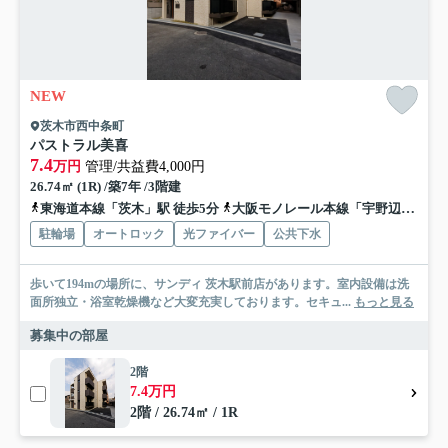
NEW
茨木市西中条町
パストラル美喜
7.4
万円
管理/共益費4,000円
26.74㎡ (1R) /築7年 /3階建
東海道本線「茨木」駅 徒歩5分
大阪モノレール本線「宇野辺」駅 徒歩17分
駐輪場
オートロック
光ファイバー
公共下水
歩いて194mの場所に、サンディ 茨木駅前店があります。室内設備は洗
面所独立・浴室乾燥機など大変充実しております。セキュ...
もっと見る
募集中の部屋
2階
7.4万円
2階 / 26.74㎡ / 1R