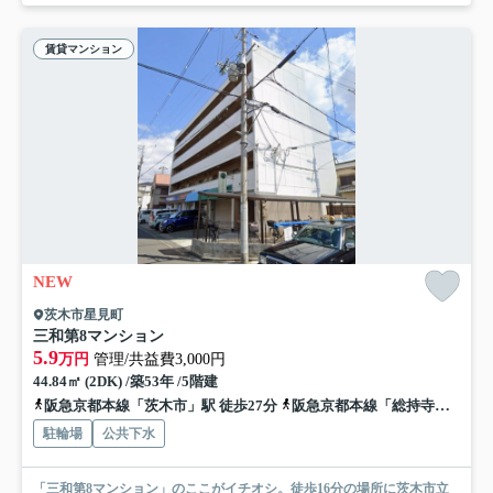
賃貸マンション
NEW
茨木市星見町
三和第8マンション
5.9
万円
管理/共益費3,000円
44.84㎡ (2DK) /築53年 /5階建
阪急京都本線「茨木市」駅 徒歩27分
阪急京都本線「総持寺」駅 徒歩31分
駐輪場
公共下水
「三和第8マンション」のここがイチオシ。徒歩16分の場所に茨木市立