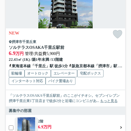
NEW
摂津市千里丘東
ソルテラスOSAKA千里丘駅前
6.9
万円
管理/共益費5,900円
22.43㎡ (1K) /築1年未満 /13階建
東海道本線「千里丘」駅 徒歩3分
阪急京都本線「摂津市」駅 徒歩6分
駐輪場
オートロック
エレベーター
宅配ボックス
インターネット対応
バイク置場あり
「ソルテラスOSAKA千里丘駅前」のここがイチオシ。セブンイレブン
摂津千里丘東1丁目店まで徒歩2分と近場にコンビニがあ...
もっと見る
募集中の部屋
2階
6.9万円