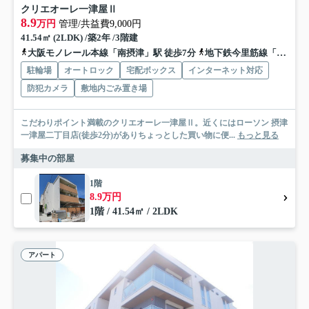
クリエオーレ一津屋Ⅱ
8.9
万円
管理/共益費9,000円
41.54㎡ (2LDK) /築2年 /3階建
大阪モノレール本線「南摂津」駅 徒歩7分
地下鉄今里筋線「井高野」駅 バス2分 阪急バス「ダイキン工業前」 停歩2分
駐輪場
オートロック
宅配ボックス
インターネット対応
防犯カメラ
敷地内ごみ置き場
こだわりポイント満載のクリエオーレ一津屋Ⅱ。近くにはローソン 摂津
一津屋二丁目店(徒歩2分)がありちょっとした買い物に便...
もっと見る
募集中の部屋
1階
8.9万円
1階 / 41.54㎡ / 2LDK
アパート