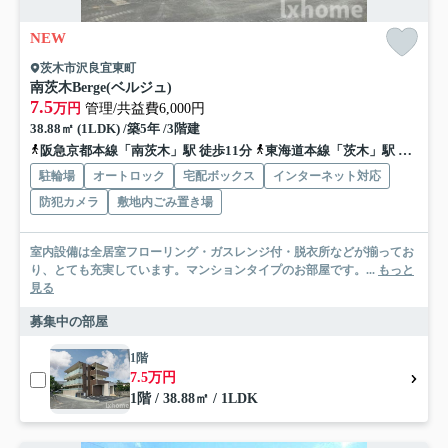
NEW
茨木市沢良宜東町
南茨木Berge(ベルジュ)
7.5
万円
管理/共益費6,000円
38.88㎡ (1LDK) /築5年 /3階建
阪急京都本線「南茨木」駅 徒歩11分
東海道本線「茨木」駅 徒歩30分
駐輪場
オートロック
宅配ボックス
インターネット対応
防犯カメラ
敷地内ごみ置き場
室内設備は全居室フローリング・ガスレンジ付・脱衣所などが揃ってお
り、とても充実しています。マンションタイプのお部屋です。...
もっと
見る
募集中の部屋
1階
7.5万円
1階 / 38.88㎡ / 1LDK