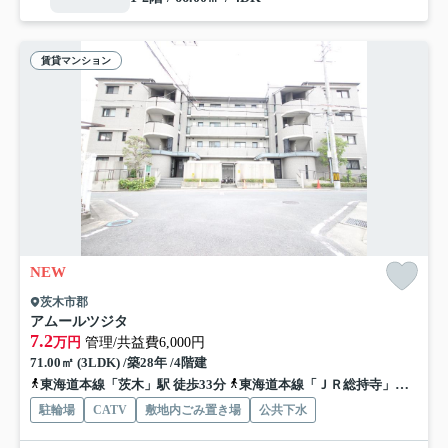
賃貸マンション
NEW
茨木市郡
アムールツジタ
7.2
万円
管理/共益費6,000円
71.00㎡ (3LDK) /築28年 /4階建
東海道本線「茨木」駅 徒歩33分
東海道本線「ＪＲ総持寺」駅 徒歩34分
駐輪場
CATV
敷地内ごみ置き場
公共下水