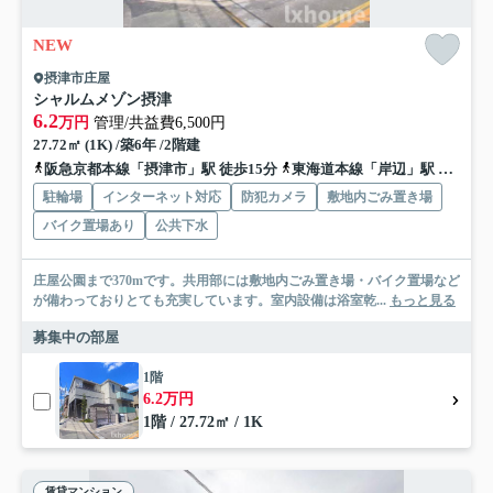
NEW
摂津市庄屋
シャルムメゾン摂津
6.2
万円
管理/共益費6,500円
27.72㎡ (1K) /築6年 /2階建
阪急京都本線「摂津市」駅 徒歩15分
東海道本線「岸辺」駅 徒歩15分
駐輪場
インターネット対応
防犯カメラ
敷地内ごみ置き場
バイク置場あり
公共下水
庄屋公園まで370mです。共用部には敷地内ごみ置き場・バイク置場など
が備わっておりとても充実しています。室内設備は浴室乾...
もっと見る
募集中の部屋
1階
6.2万円
1階 / 27.72㎡ / 1K
賃貸マンション