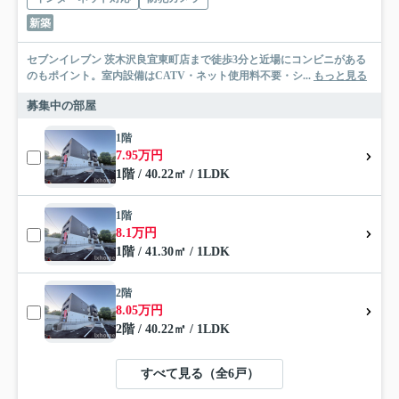
新築
セブンイレブン 茨木沢良宜東町店まで徒歩3分と近場にコンビニがある
のもポイント。室内設備はCATV・ネット使用料不要・シ...
もっと見る
募集中の部屋
1階
7.95万円
1階 / 40.22㎡ / 1LDK
1階
8.1万円
1階 / 41.30㎡ / 1LDK
2階
8.05万円
2階 / 40.22㎡ / 1LDK
すべて見る（全6戸）