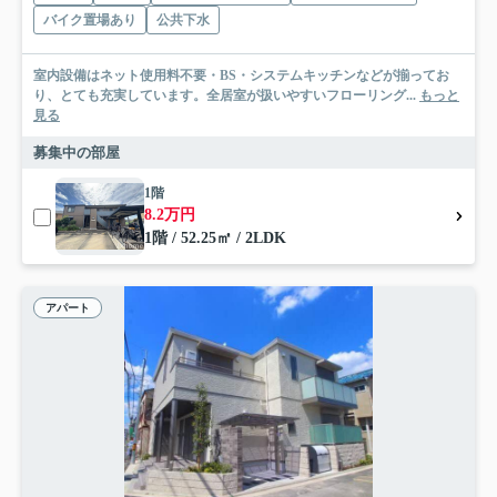
バイク置場あり
公共下水
室内設備はネット使用料不要・BS・システムキッチンなどが揃ってお
り、とても充実しています。全居室が扱いやすいフローリング...
もっと
見る
募集中の部屋
1階
8.2万円
1階 / 52.25㎡ / 2LDK
アパート