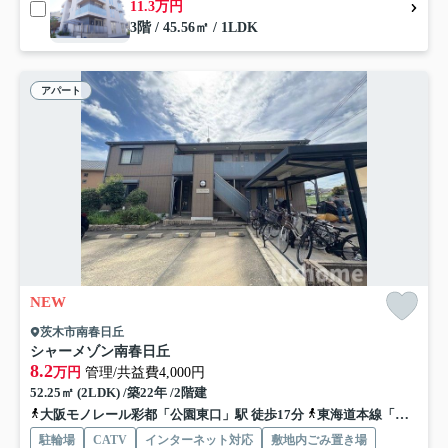
11.3万円
3階 / 45.56㎡ / 1LDK
アパート
NEW
茨木市南春日丘
シャーメゾン南春日丘
8.2
万円
管理/共益費4,000円
52.25㎡ (2LDK) /築22年 /2階建
大阪モノレール彩都「公園東口」駅 徒歩17分
東海道本線「茨木」駅 徒歩19分
駐輪場
CATV
インターネット対応
敷地内ごみ置き場