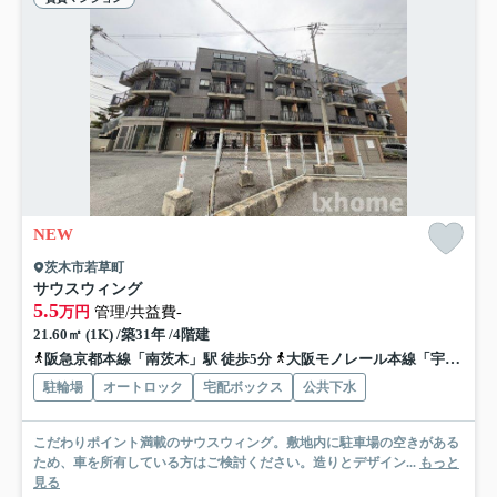
NEW
茨木市若草町
サウスウィング
5.5
万円
管理/共益費-
21.60㎡ (1K) /築31年 /4階建
阪急京都本線「南茨木」駅 徒歩5分
大阪モノレール本線「宇野辺」駅 徒歩17分
駐輪場
オートロック
宅配ボックス
公共下水
こだわりポイント満載のサウスウィング。敷地内に駐車場の空きがある
ため、車を所有している方はご検討ください。造りとデザイン...
もっと
見る