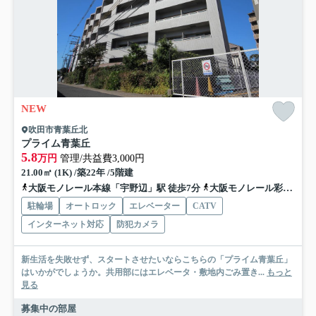
NEW
吹田市青葉丘北
プライム青葉丘
5.8
万円
管理/共益費3,000円
21.00㎡ (1K) /築22年 /5階建
大阪モノレール本線「宇野辺」駅 徒歩7分
大阪モノレール彩都「公園東口」駅 徒歩16分
駐輪場
オートロック
エレベーター
CATV
インターネット対応
防犯カメラ
新生活を失敗せず、スタートさせたいならこちらの「プライム青葉丘」
はいかがでしょうか。共用部にはエレベータ・敷地内ごみ置き...
もっと
見る
募集中の部屋