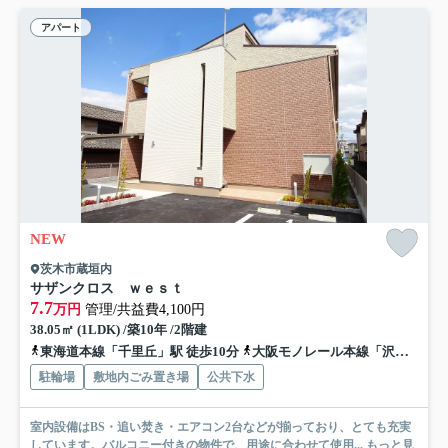
アパート
NEW
茨木市蔵垣内
サザンクロス ｗｅｓｔ
7.7
万円
管理/共益費4,100円
38.05㎡ (1LDK) /築10年 /2階建
東海道本線「千里丘」駅 徒歩10分
大阪モノレール本線「沢良宜」駅 徒歩16分
駐輪場
敷地内ごみ置き場
公共下水
室内設備はBS・追い焚き・エアコン2台などが揃っており、とても充実
しています。バルコニー付きの物件で、用途に合わせて使用...
もっと見