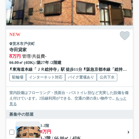
NEW
茨木市戸伏町
寺田貸家
8
万円
管理/共益費-
66.00㎡ (4DK) /築27年 /2階建
東海道本線「ＪＲ総持寺」駅 徒歩11分
阪急京都本線「総持寺」駅 徒歩12分
駐輪場
インターネット対応
バイク置場あり
公共下水
室内設備はフローリング・洗面台・バストイレ別など充実した設備を備
え付けています。2沿線利用ができる、交通の便の良い物件で...
もっと
見る
募集中の部屋
1-2階
8万円
1-2階 / 66.00㎡ / 4DK