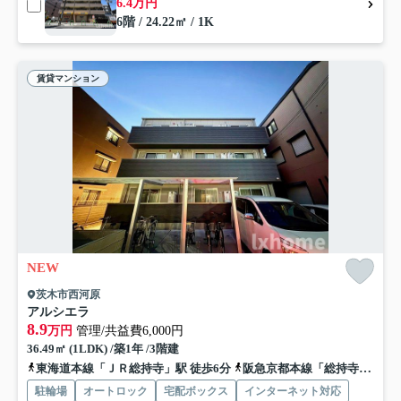
6.4万円
6階 / 24.22㎡ / 1K
賃貸マンション
NEW
茨木市西河原
アルシエラ
8.9
万円
管理/共益費6,000円
36.49㎡ (1LDK) /築1年 /3階建
東海道本線「ＪＲ総持寺」駅 徒歩6分
阪急京都本線「総持寺」駅 徒歩12分
駐輪場
オートロック
宅配ボックス
インターネット対応