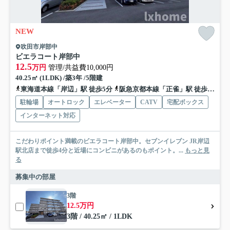
NEW
吹田市岸部中
ビエラコート岸部中
12.5
万円
管理/共益費10,000円
40.25㎡ (1LDK) /築3年 /5階建
東海道本線「岸辺」駅 徒歩5分
阪急京都本線「正雀」駅 徒歩15分
駐輪場
オートロック
エレベーター
CATV
宅配ボックス
インターネット対応
こだわりポイント満載のビエラコート岸部中。セブンイレブン JR岸辺
駅北店まで徒歩4分と近場にコンビニがあるのもポイント。...
もっと見
る
募集中の部屋
3階
12.5万円
3階 / 40.25㎡ / 1LDK