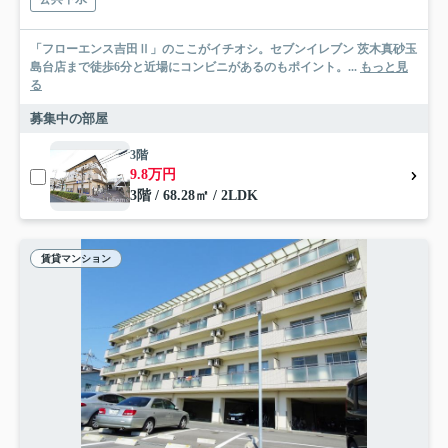
「フローエンス吉田Ⅱ」のここがイチオシ。セブンイレブン 茨木真砂玉
島台店まで徒歩6分と近場にコンビニがあるのもポイント。...
もっと見
る
募集中の部屋
3階
9.8万円
3階 / 68.28㎡ / 2LDK
賃貸マンション