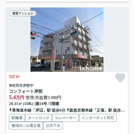
賃貸マンション
NEW
吹田市岸部中
コンフォート岸部
5.4
万円
管理/共益費3,000円
28.35㎡ (1DK) /築34年 /5階建
東海道本線「岸辺」駅 徒歩6分
阪急京都本線「正雀」駅 徒歩21分
駐輪場
オートロック
エレベーター
インターネット対応
敷地内ごみ置き場
公共下水