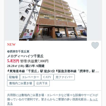
NEW
摂津市千里丘東
メロディーハイツ千里丘
5.8
万円
管理/共益費7,000円
28.28㎡ (1R) /築25年 /6階建
東海道本線「千里丘」駅 徒歩3分
阪急京都本線「摂津市」駅 徒歩6分
駐輪場
エレベーター
CATV
光ファイバー
敷地内ごみ置き場
公共下水
共用部には敷地内ごみ置き場・エレベータなど様々な設備やサービスが
揃っているので便利です。皆さんからご要望の多い洗面化粧台...
もっと
見る