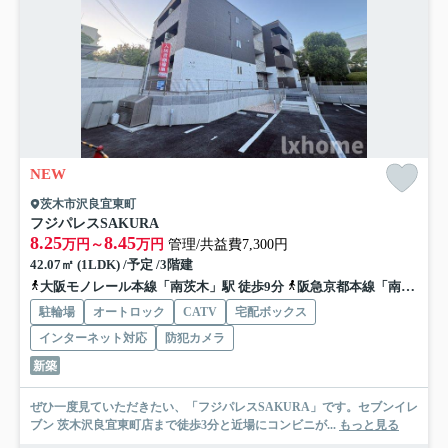
NEW
茨木市沢良宜東町
フジパレスSAKURA
8.25
8.45
万円～
万円
管理/共益費7,300円
42.07㎡ (1LDK) /予定 /3階建
大阪モノレール本線「南茨木」駅 徒歩9分
阪急京都本線「南茨木」駅 徒歩9分
駐輪場
オートロック
CATV
宅配ボックス
インターネット対応
防犯カメラ
新築
ぜひ一度見ていただきたい、「フジパレスSAKURA」です。セブンイレ
ブン 茨木沢良宜東町店まで徒歩3分と近場にコンビニが...
もっと見る