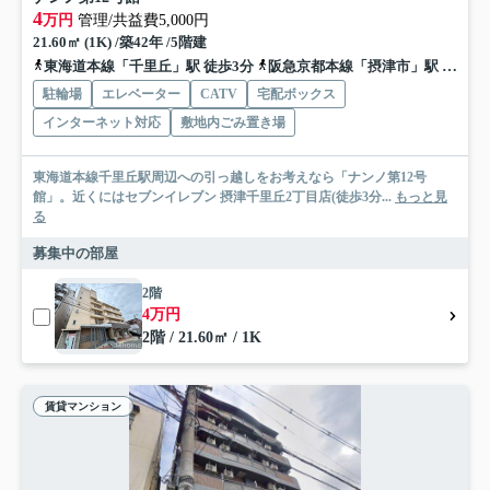
4
万円
管理/共益費5,000円
21.60㎡ (1K) /築42年 /5階建
東海道本線「千里丘」駅 徒歩3分
阪急京都本線「摂津市」駅 徒歩13分
駐輪場
エレベーター
CATV
宅配ボックス
インターネット対応
敷地内ごみ置き場
東海道本線千里丘駅周辺への引っ越しをお考えなら「ナンノ第12号
館」。近くにはセブンイレブン 摂津千里丘2丁目店(徒歩3分...
もっと見
る
募集中の部屋
2階
4万円
2階 / 21.60㎡ / 1K
賃貸マンション