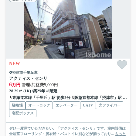
NEW
摂津市千里丘東
アクティス・センリ
6
万円
管理/共益費5,000円
28.29㎡ (1K) /築25年 /8階建
東海道本線「千里丘」駅 徒歩2分
阪急京都本線「摂津市」駅 徒歩10分
駐輪場
オートロック
エレベーター
CATV
光ファイバー
宅配ボックス
ぜひ一度見ていただきたい、「アクティス・センリ」です。室内設備は
全居室フローリング・脱衣所・バストイレ別などが揃っており...
もっと