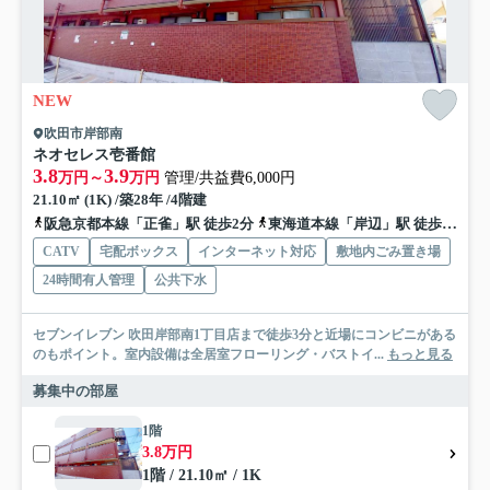
NEW
吹田市岸部南
ネオセレス壱番館
3.8
3.9
万円～
万円
管理/共益費6,000円
21.10㎡ (1K) /築28年 /4階建
阪急京都本線「正雀」駅 徒歩2分
東海道本線「岸辺」駅 徒歩5分
CATV
宅配ボックス
インターネット対応
敷地内ごみ置き場
24時間有人管理
公共下水
セブンイレブン 吹田岸部南1丁目店まで徒歩3分と近場にコンビニがある
のもポイント。室内設備は全居室フローリング・バストイ...
もっと見る
募集中の部屋
1階
3.8万円
1階 / 21.10㎡ / 1K