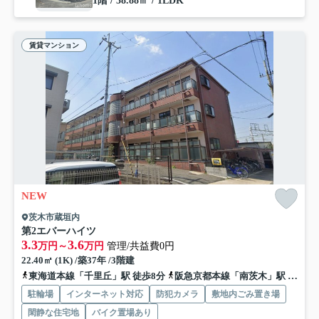
1階 / 38.88㎡ / 1LDK
賃貸マンション
NEW
茨木市蔵垣内
第2エバーハイツ
3.3
3.6
万円～
万円
管理/共益費0円
22.40㎡ (1K) /築37年 /3階建
東海道本線「千里丘」駅 徒歩8分
阪急京都本線「南茨木」駅 徒歩15分
駐輪場
インターネット対応
防犯カメラ
敷地内ごみ置き場
閑静な住宅地
バイク置場あり