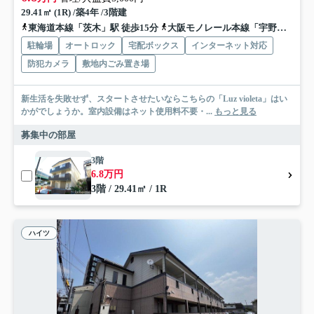
29.41㎡ (1R) /築4年 /3階建
東海道本線「茨木」駅 徒歩15分
大阪モノレール本線「宇野辺」駅 徒歩2分
駐輪場
オートロック
宅配ボックス
インターネット対応
防犯カメラ
敷地内ごみ置き場
新生活を失敗せず、スタートさせたいならこちらの「Luz violeta」はい
かがでしょうか。室内設備はネット使用料不要・...
もっと見る
募集中の部屋
3階
6.8万円
3階 / 29.41㎡ / 1R
ハイツ