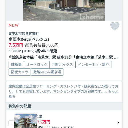
NEW
茨木市沢良宜東町
南茨木Berge(ベルジュ)
7.5
万円
管理/共益費6,000円
38.88㎡ (1LDK) /築5年 /3階建
阪急京都本線「南茨木」駅 徒歩11分
東海道本線「茨木」駅 徒歩30分
駐輪場
オートロック
宅配ボックス
インターネット対応
防犯カメラ
敷地内ごみ置き場
室内設備は全居室フローリング・ガスレンジ付・脱衣所などが揃ってお
り、とても充実しています。マンションタイプのお部屋です。...
もっと
見る
募集中の部屋
1階
7.5万円