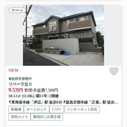
アパート
NEW
吹田市岸部中
リベーラ辻Ⅱ
9.5
万円
管理/共益費7,500円
38.12㎡ (1LDK) /築11年 /2階建
東海道本線「岸辺」駅 徒歩8分
阪急京都本線「正雀」駅 徒歩16分
駐輪場
オートロック
CATV
インターネット対応
防犯カメラ
敷地内ごみ置き場