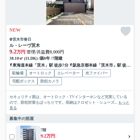
NEW
茨木市春日
ル・レーヴ茨木
9.2
万円
管理/共益費8,000円
38.10㎡ (1LDK) /築8年 /7階建
東海道本線「茨木」駅 徒歩7分
阪急京都本線「茨木市」駅 徒歩22分
駐輪場
オートロック
エレベーター
光ファイバー
宅配ボックス
防犯カメラ
セキュリティ面は、オートロック・TVインターホンなど充実している
ので、防犯対策もばっちりです。収納はクロゼット・シューズ...
もっと
見る
募集中の部屋
7階
9.2万円