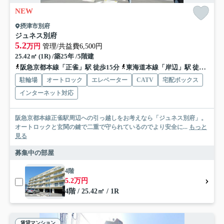
NEW
摂津市別府
ジュネス別府
5.2
万円
管理/共益費6,500円
25.42㎡ (1R) /築25年 /5階建
阪急京都本線「正雀」駅 徒歩15分
東海道本線「岸辺」駅 徒歩21分
駐輪場
オートロック
エレベーター
CATV
宅配ボックス
インターネット対応
阪急京都本線正雀駅周辺への引っ越しをお考えなら「ジュネス別府」。
オートロックと玄関の鍵で二重で守られているのでより安全に...
もっと
見る
募集中の部屋
4階
5.2万円
4階 / 25.42㎡ / 1R
賃貸マンション