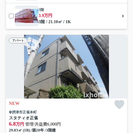
3階
3.9万円
3階 / 21.10㎡ / 1K
アパート
NEW
摂津市正雀本町
スタティオ正雀
6.8
万円
管理/共益費6,000円
29.03㎡ (1R) /築20年 /3階建