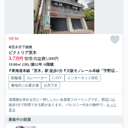
NEW
茨木市下穂積
ビクトリア茨木
3.7
万円
管理/共益費5,000円
19.00㎡ (1R) /築32年 /6階建
東海道本線「茨木」駅 徒歩5分
大阪モノレール本線「宇野辺」駅 徒歩12分
駐輪場
エレベーター
CATV
インターネット対応
敷地内ごみ置き場
公共下水
清潔感を求める方に一押ししたい全居室フローリングです。周辺には、
徒歩5分で利用できる駅があります。バルコニー付きの物件で...
もっと
見る
募集中の部屋