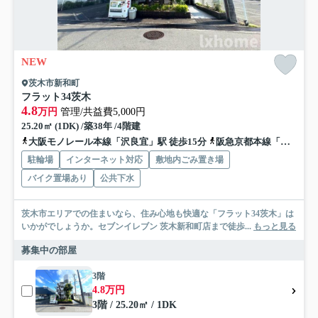
NEW
茨木市新和町
フラット34茨木
4.8
万円
管理/共益費5,000円
25.20㎡ (1DK) /築38年 /4階建
大阪モノレール本線「沢良宜」駅 徒歩15分
阪急京都本線「南茨木」駅 徒歩19分
駐輪場
インターネット対応
敷地内ごみ置き場
バイク置場あり
公共下水
茨木市エリアでの住まいなら、住み心地も快適な「フラット34茨木」は
いかがでしょうか。セブンイレブン 茨木新和町店まで徒歩...
もっと見る
募集中の部屋
3階
4.8万円
3階 / 25.20㎡ / 1DK