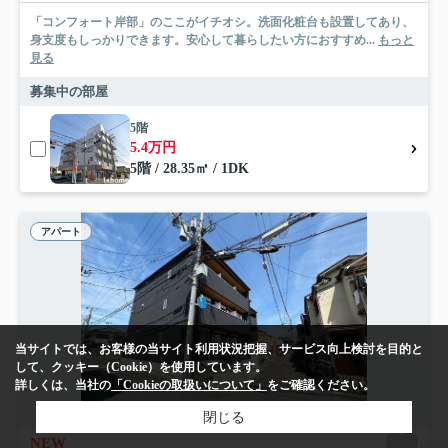
「コンフォート岸部」のここがイチオシ。洗面化粧台も設置してあり、
身支度もしっかりできます。安心して暮らしたい方におすすめ...
もっと
見る
募集中の部屋
5階
5.4万円
5階 / 28.35㎡ / 1DK
アパート
当サイトでは、お客様の当サイト利用状況把握、サービス向上検討を目的と
して、クッキー（Cookie）を使用しています。
詳しくは、当社の
「Cookieの取扱いについて」
をご確認ください。
閉じる
NEW