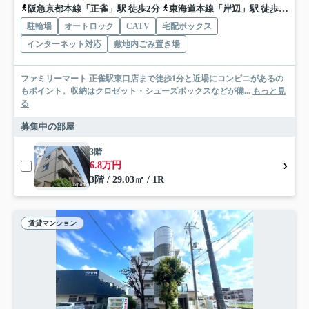
阪急京都本線「正雀」駅 徒歩2分
東海道本線「岸辺」駅 徒歩9分
駐輪場
オートロック
CATV
宅配ボックス
インターネット対応
敷地内ごみ置き場
ファミリーマート 正雀駅東口店まで徒歩1分と近場にコンビニがあるの
もポイント。収納はクロゼット・シューズボックスなどが備...
もっと見
る
募集中の部屋
3階
6.8万円
3階 / 29.03㎡ / 1R
賃貸マンション