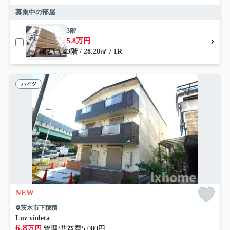
募集中の部屋
3階
5.8万円
3階 / 28.28㎡ / 1R
ハイツ
NEW
茨木市下穂積
Luz violeta
6.8
万円
管理/共益費5,000円