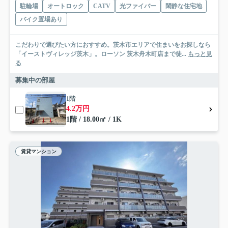
駐輪場
オートロック
CATV
光ファイバー
閑静な住宅地
バイク置場あり
こだわりで選びたい方におすすめ。茨木市エリアで住まいをお探しなら
「イーストヴィレッジ茨木」。ローソン 茨木舟木町店まで徒...
もっと見
る
募集中の部屋
1階
4.2万円
1階 / 18.00㎡ / 1K
賃貸マンション