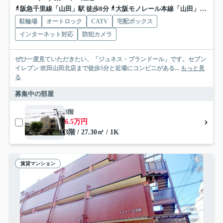
阪急千里線「山田」駅 徒歩8分
大阪モノレール本線「山田」駅 徒歩8分
駐輪場
オートロック
CATV
宅配ボックス
インターネット対応
防犯カメラ
ぜひ一度見ていただきたい、「ジュネス・ブランドール」です。セブン
イレブン 吹田山田北店まで徒歩5分と近場にコンビニがある...
もっと見
る
募集中の部屋
3階
6.5万円
3階 / 27.30㎡ / 1K
賃貸マンション