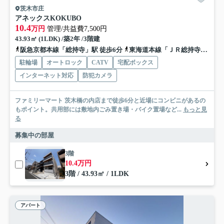
茨木市庄
アネックスKOKUBO
10.4
万円
管理/共益費7,500円
43.93㎡ (1LDK) /築2年 /3階建
阪急京都本線「総持寺」駅 徒歩6分
東海道本線「ＪＲ総持寺」駅 徒歩10分
駐輪場
オートロック
CATV
宅配ボックス
インターネット対応
防犯カメラ
ファミリーマート 茨木橋の内店まで徒歩6分と近場にコンビニがあるの
もポイント。共用部には敷地内ごみ置き場・バイク置場など...
もっと見
る
募集中の部屋
3階
10.4万円
3階 / 43.93㎡ / 1LDK
アパート