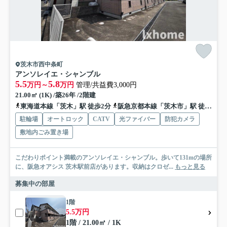
茨木市西中条町
アンソレイエ・シャンブル
5.5
5.8
万円～
万円
管理/共益費3,000円
21.00㎡ (1K) /築26年 /2階建
東海道本線「茨木」駅 徒歩2分
阪急京都本線「茨木市」駅 徒歩18分
駐輪場
オートロック
CATV
光ファイバー
防犯カメラ
敷地内ごみ置き場
こだわりポイント満載のアンソレイエ・シャンブル。歩いて131mの場所
に、阪急オアシス 茨木駅前店があります。収納はクロゼ...
もっと見る
募集中の部屋
1階
5.5万円
1階 / 21.00㎡ / 1K