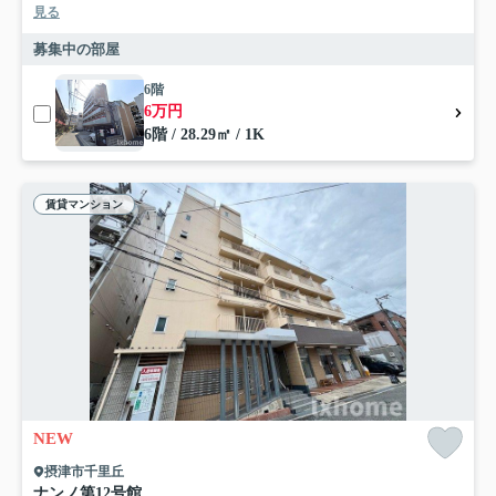
見る
募集中の部屋
6階
6万円
6階 / 28.29㎡ / 1K
賃貸マンション
NEW
摂津市千里丘
ナンノ第12号館