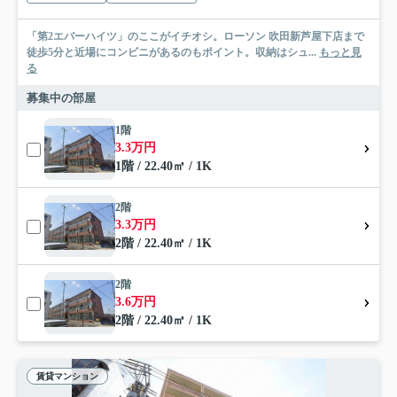
「第2エバーハイツ」のここがイチオシ。ローソン 吹田新芦屋下店まで
徒歩5分と近場にコンビニがあるのもポイント。収納はシュ...
もっと見
る
募集中の部屋
1階
3.3万円
1階 / 22.40㎡ / 1K
2階
3.3万円
2階 / 22.40㎡ / 1K
2階
3.6万円
2階 / 22.40㎡ / 1K
賃貸マンション