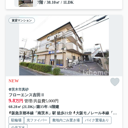
7階 / 38.10㎡ / 1LDK
賃貸マンション
NEW
茨木市真砂
フローエンス吉田Ⅱ
9.8
万円
管理/共益費5,000円
68.28㎡ (2LDK) /築35年 /4階建
阪急京都本線「南茨木」駅 徒歩21分
大阪モノレール本線「沢良宜」駅 徒歩23分
駐輪場
光ファイバー
敷地内ごみ置き場
バイク置場あり
公共下水