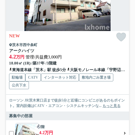
NEW
茨木市西中条町
アークハイツ
4.2
万円
管理/共益費3,000円
18.00㎡ (1R) /築37年 /3階建
東海道本線「茨木」駅 徒歩5分
大阪モノレール本線「宇野辺」駅 徒歩17分
駐輪場
CATV
インターネット対応
敷地内ごみ置き場
公共下水
ローソン JR茨木東口店まで徒歩5分と近場にコンビニがあるのもポイン
ト。室内設備はCATV・エアコン・システムキッチンな...
もっと見る
募集中の部屋
2階
4.2万円