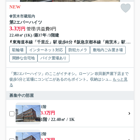
NEW
茨木市蔵垣内
第2エバーハイツ
3.3
万円
管理/共益費0円
22.40㎡ (1K) /築37年 /3階建
東海道本線「千里丘」駅 徒歩8分
阪急京都本線「南茨木」駅 徒歩15分
駐輪場
インターネット対応
防犯カメラ
敷地内ごみ置き場
閑静な住宅地
バイク置場あり
「第2エバーハイツ」のここがイチオシ。ローソン 吹田新芦屋下店まで
徒歩5分と近場にコンビニがあるのもポイント。収納はシュ...
もっと見
る
募集中の部屋
1階
3.3万円
1階 / 22.40㎡ / 1K
2階