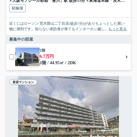
大阪モノレール彩都「豊川」駅 徒歩33分
東海道本線「茨木」駅 徒歩39分
駐輪場
近くにはローソン 茨木郡山二丁目店(徒歩7分)がありちょっとした買い
物に便利です。知らない来訪者が来てもインターホン越し...
もっと見る
募集中の部屋
1階
6.7万円
1階 / 44.95㎡ / 2DK
賃貸マンション