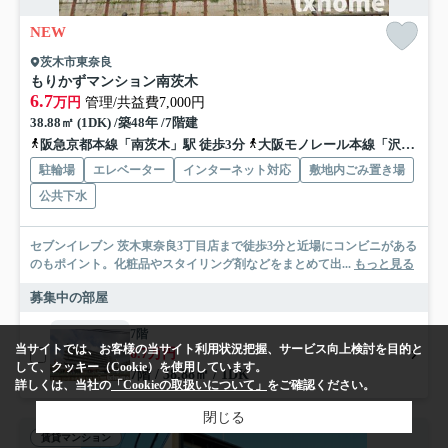
NEW
茨木市東奈良
もりかずマンション南茨木
6.7
万円
管理/共益費7,000円
38.88㎡ (1DK) /築48年 /7階建
阪急京都本線「南茨木」駅 徒歩3分
大阪モノレール本線「沢良宜」駅 徒歩14分
駐輪場
エレベーター
インターネット対応
敷地内ごみ置き場
公共下水
セブンイレブン 茨木東奈良3丁目店まで徒歩3分と近場にコンビニがある
のもポイント。化粧品やスタイリング剤などをまとめて出...
もっと見る
募集中の部屋
7階
当サイトでは、お客様の当サイト利用状況把握、サービス向上検討を目的と
6.7万円
して、クッキー（Cookie）を使用しています。
7階 / 38.88㎡ / 1DK
詳しくは、当社の
「Cookieの取扱いについて」
をご確認ください。
閉じる
賃貸マンション