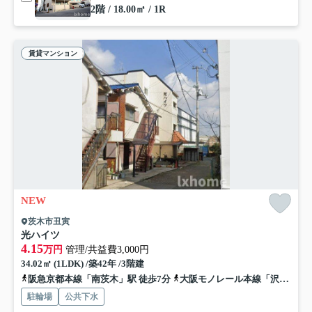
2階 / 18.00㎡ / 1R
賃貸マンション
NEW
茨木市丑寅
光ハイツ
4.15
万円
管理/共益費3,000円
34.02㎡ (1LDK) /築42年 /3階建
阪急京都本線「南茨木」駅 徒歩7分
大阪モノレール本線「沢良宜」駅 徒歩14分
駐輪場
公共下水