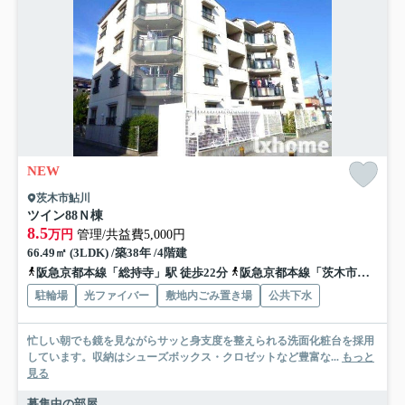
NEW
茨木市鮎川
ツイン88Ｎ棟
8.5
万円
管理/共益費5,000円
66.49㎡ (3LDK) /築38年 /4階建
阪急京都本線「総持寺」駅 徒歩22分
阪急京都本線「茨木市」駅 徒歩26分
駐輪場
光ファイバー
敷地内ごみ置き場
公共下水
忙しい朝でも鏡を見ながらサッと身支度を整えられる洗面化粧台を採用
しています。収納はシューズボックス・クロゼットなど豊富な...
もっと
見る
募集中の部屋