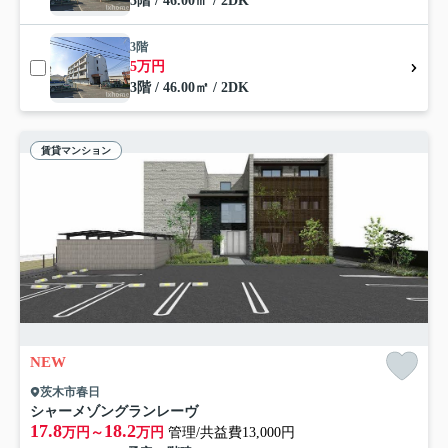
3階 / 46.00㎡ / 2DK
3階
5万円
3階 / 46.00㎡ / 2DK
賃貸マンション
NEW
茨木市春日
シャーメゾングランレーヴ
17.8
18.2
万円～
万円
管理/共益費13,000円