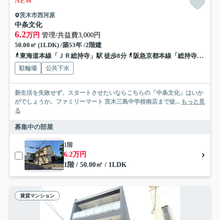
NEW
茨木市西河原
中条文化
6.2
万円
管理/共益費3,000円
50.00㎡ (1LDK) /築53年 /2階建
東海道本線「ＪＲ総持寺」駅 徒歩8分
阪急京都本線「総持寺」駅 徒歩15分
駐輪場
公共下水
新生活を失敗せず、スタートさせたいならこちらの「中条文化」はいか
がでしょうか。ファミリーマート 茨木三島中学校南店まで徒...
もっと見
る
募集中の部屋
1階
6.2万円
1階 / 50.00㎡ / 1LDK
賃貸マンション