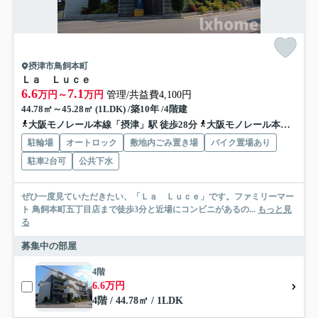
摂津市鳥飼本町
Ｌａ Ｌｕｃｅ
6.6
7.1
万円～
万円
管理/共益費4,100円
44.78㎡～45.28㎡ (1LDK) /築10年 /4階建
大阪モノレール本線「摂津」駅 徒歩28分
大阪モノレール本線「南摂津」駅 徒歩39分
駐輪場
オートロック
敷地内ごみ置き場
バイク置場あり
駐車2台可
公共下水
ぜひ一度見ていただきたい、「Ｌａ Ｌｕｃｅ」です。ファミリーマー
ト 鳥飼本町五丁目店まで徒歩3分と近場にコンビニがあるの...
もっと見
る
募集中の部屋
4階
6.6万円
4階 / 44.78㎡ / 1LDK