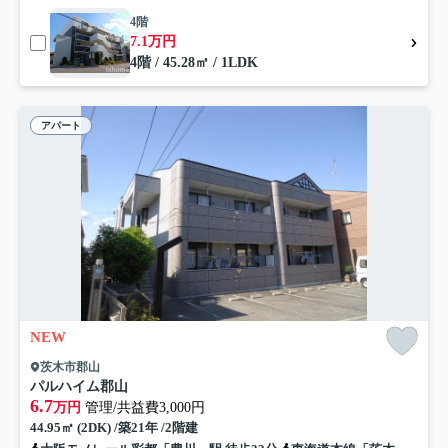
4階
7.1万円
4階 / 45.28㎡ / 1LDK
アパート
NEW
茨木市郡山
パルハイム郡山
6.7
万円
管理/共益費3,000円
44.95㎡ (2DK) /築21年 /2階建