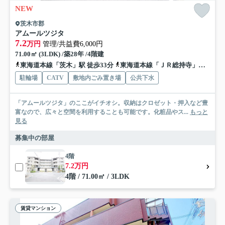
NEW
茨木市郡
アムールツジタ
7.2
万円
管理/共益費6,000円
71.00㎡ (3LDK) /築28年 /4階建
東海道本線「茨木」駅 徒歩33分
東海道本線「ＪＲ総持寺」駅 徒歩34分
駐輪場
CATV
敷地内ごみ置き場
公共下水
「アムールツジタ」のここがイチオシ。収納はクロゼット・押入など豊
富なので、広々と空間を利用することも可能です。化粧品やス...
もっと
見る
募集中の部屋
4階
7.2万円
4階 / 71.00㎡ / 3LDK
賃貸マンション