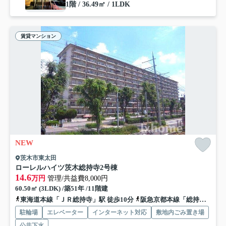
1階 / 36.49㎡ / 1LDK
賃貸マンション
NEW
茨木市東太田
ローレルハイツ茨木総持寺2号棟
14.6
万円
管理/共益費8,000円
60.50㎡ (3LDK) /築51年 /11階建
東海道本線「ＪＲ総持寺」駅 徒歩10分
阪急京都本線「総持寺」駅 徒歩16分
駐輪場
エレベーター
インターネット対応
敷地内ごみ置き場
公共下水