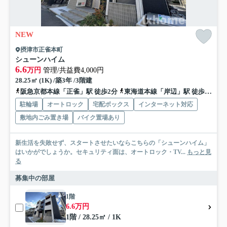
NEW
摂津市正雀本町
シューンハイム
6.6
万円
管理/共益費4,000円
28.25㎡ (1K) /築3年 /3階建
阪急京都本線「正雀」駅 徒歩2分
東海道本線「岸辺」駅 徒歩10分
駐輪場
オートロック
宅配ボックス
インターネット対応
敷地内ごみ置き場
バイク置場あり
新生活を失敗せず、スタートさせたいならこちらの「シューンハイム」
はいかがでしょうか。セキュリティ面は、オートロック・TV...
もっと見
る
募集中の部屋
1階
6.6万円
1階 / 28.25㎡ / 1K