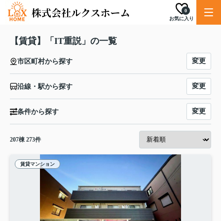
0
お気に入り
【賃貸】「IT重説」の一覧
変更
市区町村から探す
変更
沿線・駅から探す
変更
条件から探す
207
棟
273
件
賃貸マンション