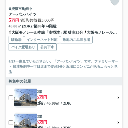
摂津市鳥飼中
アーバンハイツ
5
万円
管理/共益費3,000円
46.00㎡ (2DK) /築38年 /4階建
大阪モノレール本線「南摂津」駅 徒歩35分
大阪モノレール本線「摂津」駅 徒歩39分
駐輪場
インターネット対応
敷地内ごみ置き場
バイク置場あり
公共下水
ぜひ一度見ていただきたい、「アーバンハイツ」です。ファミリーマー
ト 摂津鳥飼中一丁目店まで徒歩3分と近場にコンビニがある...
もっと見
る
募集中の部屋
2階
5万円
2階 / 46.00㎡ / 2DK
3階
5万円