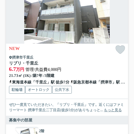
NEW
摂津市千里丘
リブリ・千里丘
6.7
万円
管理/共益費4,000円
21.73㎡ (1K) /築7年 /3階建
東海道本線「千里丘」駅 徒歩7分
阪急京都本線「摂津市」駅 徒歩10分
駐輪場
オートロック
公共下水
ぜひ一度見ていただきたい、「リブリ・千里丘」です。近くにはファミ
リーマート 摂津千里丘二丁目店(徒歩5分)がありちょっと...
もっと見る
募集中の部屋
2階