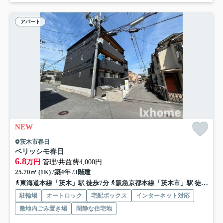
アパート
NEW
茨木市春日
ベリッシモ春日
6.8
万円
管理/共益費4,000円
25.70㎡ (1K) /築4年 /3階建
東海道本線「茨木」駅 徒歩7分
阪急京都本線「茨木市」駅 徒歩19分
駐輪場
オートロック
宅配ボックス
インターネット対応
敷地内ごみ置き場
閑静な住宅地