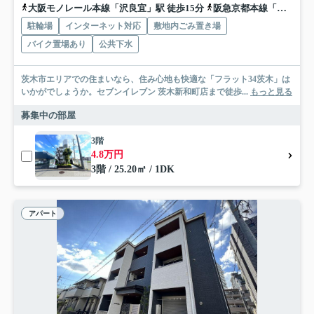
大阪モノレール本線「沢良宜」駅 徒歩15分
阪急京都本線「南茨木」駅 徒歩19分
駐輪場
インターネット対応
敷地内ごみ置き場
バイク置場あり
公共下水
茨木市エリアでの住まいなら、住み心地も快適な「フラット34茨木」は
いかがでしょうか。セブンイレブン 茨木新和町店まで徒歩...
もっと見る
募集中の部屋
3階
4.8万円
3階 / 25.20㎡ / 1DK
アパート