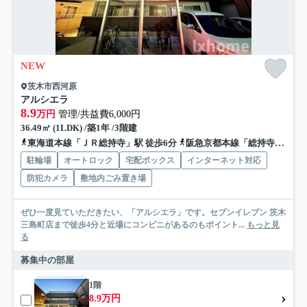
NEW
茨木市西河原
アルシエラ
8.9
万円
管理/共益費6,000円
36.49㎡ (1LDK) /築1年 /3階建
東海道本線「ＪＲ総持寺」駅 徒歩6分
阪急京都本線「総持寺」駅 徒歩12分
駐輪場
オートロック
宅配ボックス
インターネット対応
防犯カメラ
敷地内ごみ置き場
ぜひ一度見ていただきたい、「アルシエラ」です。セブンイレブン 茨木
三島町店まで徒歩4分と近場にコンビニがあるのもポイント...
もっと見
る
募集中の部屋
1階
8.9万円