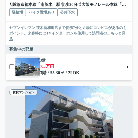
阪急京都本線「南茨木」駅 徒歩20分
大阪モノレール本線「沢良宜」駅 徒歩22分
駐輪場
バイク置場あり
公共下水
セブンイレブン 茨木新和町店まで徒歩7分と近場にコンビニがあるのも
ポイント。来客時にはTVインターホンを使用して訪問者の...
もっと見
る
募集中の部屋
3階
7.3万円
3階 / 55.30㎡ / 2LDK
賃貸マンション