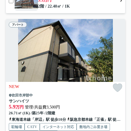
3.3万円
2階 / 22.40㎡ / 1K
アパート
NEW
吹田市岸部中
サンハイツ
5.9
万円
管理/共益費3,500円
26.71㎡ (1K) /築25年 /2階建
東海道本線「岸辺」駅 徒歩10分
阪急京都本線「正雀」駅 徒歩16分
駐輪場
CATV
インターネット対応
敷地内ごみ置き場