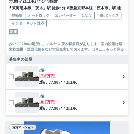
77.98㎡ (2LDK) /予定 /3階建
東海道本線「茨木」駅 徒歩6分
阪急京都本線「茨木市」駅 徒歩19分
駐輪場
オートロック
エレベーター
CATV
宅配ボックス
インターネット対応
新築
歩いて373mの場所に、マルヤス 茨木駅前店があります。室内設備は浴
室乾燥機・洗面化粧台など大変充実しております。セキュ...
もっと見る
募集中の部屋
2階
17.8万円
2階 / 77.98㎡ / 2LDK
3階
18.2万円
3階 / 77.98㎡ / 2LDK
賃貸マンション