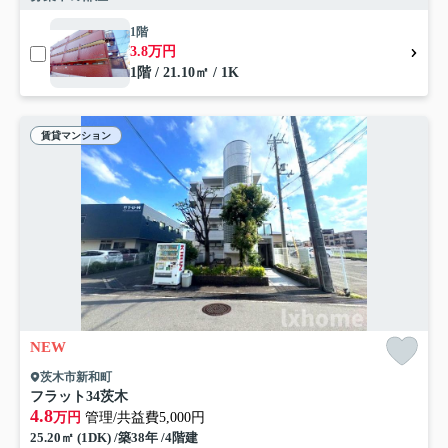
1階
3.8万円
1階 / 21.10㎡ / 1K
賃貸マンション
NEW
茨木市新和町
フラット34茨木
4.8
万円
管理/共益費5,000円
25.20㎡ (1DK) /築38年 /4階建