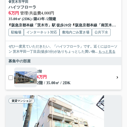
茨木市平田
ハイツフローラ
6
万円
管理/共益費4,000円
35.00㎡ (2DK) /築43年 /2階建
阪急京都本線「茨木市」駅 徒歩20分
阪急京都本線「南茨木」駅 徒歩35分
駐輪場
インターネット対応
敷地内ごみ置き場
公共下水
ぜひ一度見ていただきたい、「ハイツフローラ」です。近くにはローソ
ン 茨木平田一丁目店(徒歩3分)がありちょっとした買い物...
もっと見る
募集中の部屋
2階
6万円
2階 / 35.00㎡ / 2DK
賃貸マンション