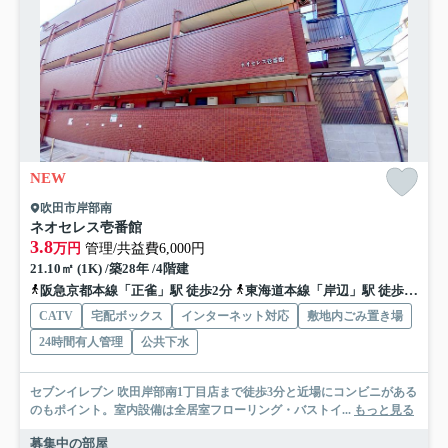
NEW
吹田市岸部南
ネオセレス壱番館
3.8
万円
管理/共益費6,000円
21.10㎡ (1K) /築28年 /4階建
阪急京都本線「正雀」駅 徒歩2分
東海道本線「岸辺」駅 徒歩5分
CATV
宅配ボックス
インターネット対応
敷地内ごみ置き場
24時間有人管理
公共下水
セブンイレブン 吹田岸部南1丁目店まで徒歩3分と近場にコンビニがある
のもポイント。室内設備は全居室フローリング・バストイ...
もっと見る
募集中の部屋