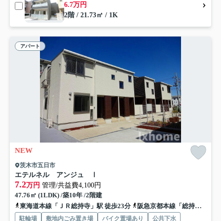
6.7万円
2階 / 21.73㎡ / 1K
アパート
NEW
茨木市五日市
エテルネル アンジュ Ⅰ
7.2
万円
管理/共益費4,100円
47.76㎡ (1LDK) /築10年 /2階建
東海道本線「ＪＲ総持寺」駅 徒歩23分
阪急京都本線「総持寺」駅 徒歩30分
駐輪場
敷地内ごみ置き場
バイク置場あり
公共下水