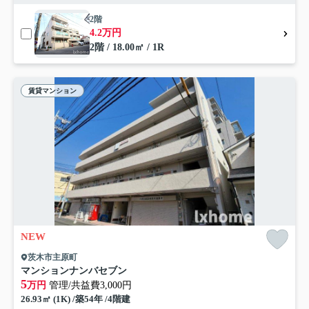
2階
4.2万円
2階 / 18.00㎡ / 1R
賃貸マンション
NEW
茨木市主原町
マンションナンバセブン
5
万円
管理/共益費3,000円
26.93㎡ (1K) /築54年 /4階建