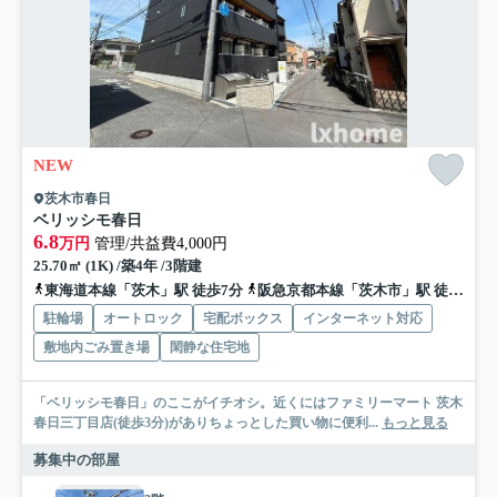
NEW
茨木市春日
ベリッシモ春日
6.8
万円
管理/共益費4,000円
25.70㎡ (1K) /築4年 /3階建
東海道本線「茨木」駅 徒歩7分
阪急京都本線「茨木市」駅 徒歩19分
駐輪場
オートロック
宅配ボックス
インターネット対応
敷地内ごみ置き場
閑静な住宅地
「ベリッシモ春日」のここがイチオシ。近くにはファミリーマート 茨木
春日三丁目店(徒歩3分)がありちょっとした買い物に便利...
もっと見る
募集中の部屋