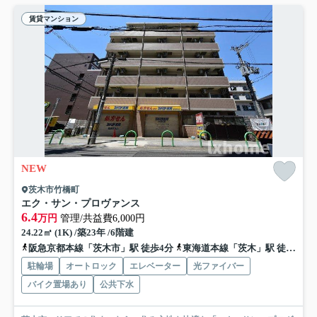
賃貸マンション
NEW
茨木市竹橋町
エク・サン・プロヴァンス
6.4
万円
管理/共益費6,000円
24.22㎡ (1K) /築23年 /6階建
阪急京都本線「茨木市」駅 徒歩4分
東海道本線「茨木」駅 徒歩20分
駐輪場
オートロック
エレベーター
光ファイバー
バイク置場あり
公共下水