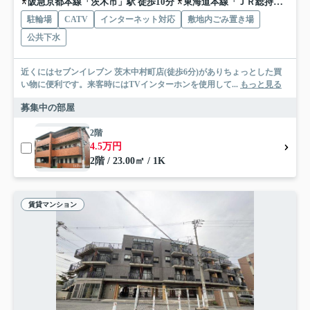
阪急京都本線「茨木市」駅 徒歩10分
東海道本線「ＪＲ総持寺」駅 徒歩17分
駐輪場
CATV
インターネット対応
敷地内ごみ置き場
公共下水
近くにはセブンイレブン 茨木中村町店(徒歩6分)がありちょっとした買
い物に便利です。来客時にはTVインターホンを使用して...
もっと見る
募集中の部屋
2階
4.5万円
2階 / 23.00㎡ / 1K
賃貸マンション