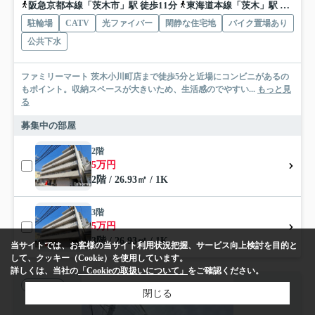
阪急京都本線「茨木市」駅 徒歩11分
東海道本線「茨木」駅 徒歩15分
駐輪場
CATV
光ファイバー
閑静な住宅地
バイク置場あり
公共下水
ファミリーマート 茨木小川町店まで徒歩5分と近場にコンビニがあるの
もポイント。収納スペースが大きいため、生活感のでやすい...
もっと見
る
募集中の部屋
2階
5万円
2階 / 26.93㎡ / 1K
3階
5万円
3階 / 26.93㎡ / 1K
当サイトでは、お客様の当サイト利用状況把握、サービス向上検討を目的と
して、クッキー（Cookie）を使用しています。
詳しくは、当社の
「Cookieの取扱いについて」
をご確認ください。
アパート
閉じる