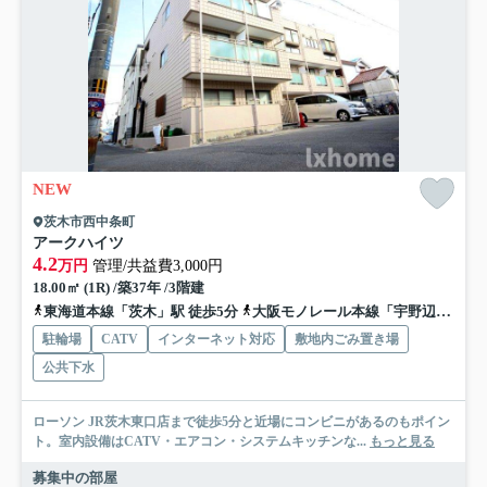
NEW
茨木市西中条町
アークハイツ
4.2
万円
管理/共益費3,000円
18.00㎡ (1R) /築37年 /3階建
東海道本線「茨木」駅 徒歩5分
大阪モノレール本線「宇野辺」駅 徒歩17分
駐輪場
CATV
インターネット対応
敷地内ごみ置き場
公共下水
ローソン JR茨木東口店まで徒歩5分と近場にコンビニがあるのもポイン
ト。室内設備はCATV・エアコン・システムキッチンな...
もっと見る
募集中の部屋