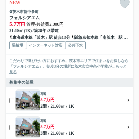
NEW
茨木市新中条町
フォルシアエム
5.7
万円
管理/共益費2,000円
21.60㎡ (1K) /築28年 /3階建
東海道本線「茨木」駅 徒歩13分
阪急京都本線「南茨木」駅 徒歩13分
駐輪場
インターネット対応
公共下水
こだわりで選びたい方におすすめ。茨木市エリアで住まいをお探しなら
「フォルシアエム」。徒歩3分の場所に茨木市立中条小学校が...
もっと
見る
募集中の部屋
2階
5.7万円
2階 / 21.60㎡ / 1K
3階
5.7万円
3階 / 21.60㎡ / 1K