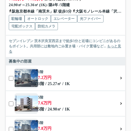
24.90㎡～25.36㎡ (1K) /築4年 /5階建
阪急京都本線「南茨木」駅 徒歩3分
大阪モノレール本線「沢良宜」駅 徒歩15分
駐輪場
オートロック
エレベーター
光ファイバー
宅配ボックス
防犯カメラ
セブンイレブン 茨木沢良宜西店まで徒歩3分と近場にコンビニがあるの
もポイント。共用部には敷地内ごみ置き場・バイク置場など...
もっと見
る
募集中の部屋
1階
7.2万円
1階 / 25.27㎡ / 1K
5階
7.6万円
5階 / 24.90㎡ / 1K
5階
7.8万円