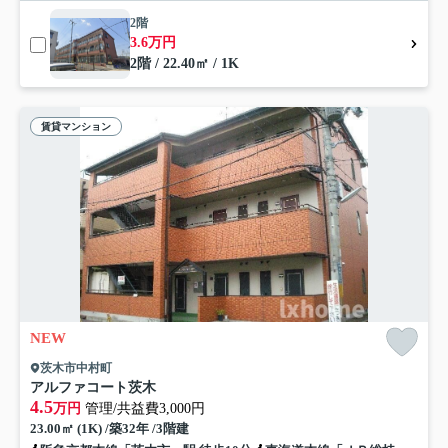
2階
3.6万円
2階 / 22.40㎡ / 1K
賃貸マンション
NEW
茨木市中村町
アルファコート茨木
4.5
万円
管理/共益費3,000円
23.00㎡ (1K) /築32年 /3階建