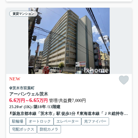
賃貸マンション
NEW
茨木市双葉町
アーバンウェル茨木
6.6
6.65
万円～
万円
管理/共益費7,000円
25.20㎡ (1K) /築18年 /13階建
阪急京都本線「茨木市」駅 徒歩3分
東海道本線「ＪＲ総持寺」駅 徒歩22分
駐輪場
オートロック
エレベーター
光ファイバー
宅配ボックス
防犯カメラ