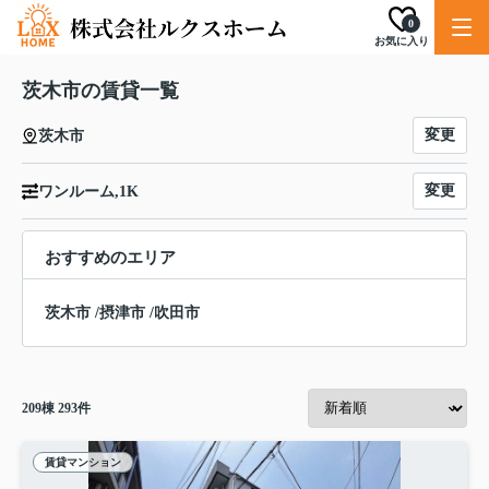
0
お気に入り
茨木市の賃貸一覧
変更
茨木市
変更
ワンルーム,1K
おすすめのエリア
茨木市
/
摂津市
/
吹田市
209
棟
293
件
賃貸マンション