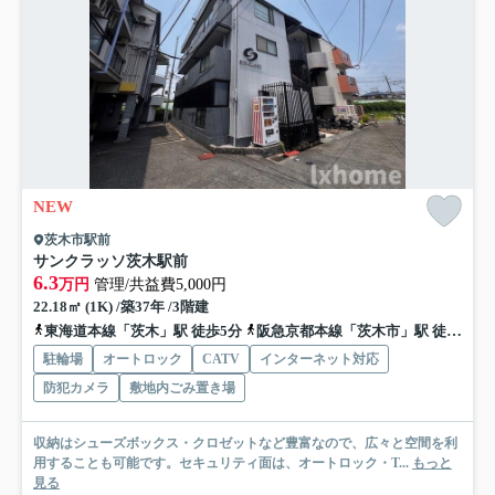
NEW
茨木市駅前
サンクラッソ茨木駅前
6.3
万円
管理/共益費5,000円
22.18㎡ (1K) /築37年 /3階建
東海道本線「茨木」駅 徒歩5分
阪急京都本線「茨木市」駅 徒歩15分
駐輪場
オートロック
CATV
インターネット対応
防犯カメラ
敷地内ごみ置き場
収納はシューズボックス・クロゼットなど豊富なので、広々と空間を利
用することも可能です。セキュリティ面は、オートロック・T...
もっと
見る