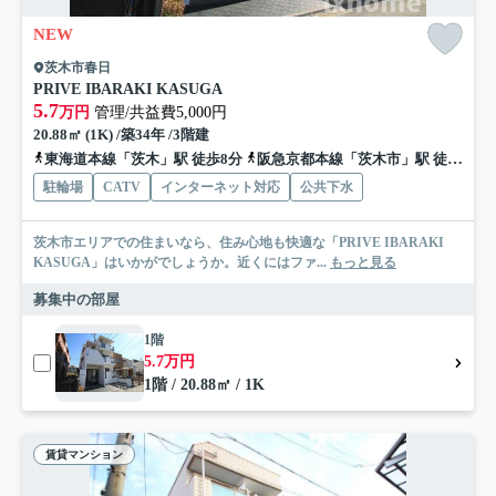
NEW
茨木市春日
PRIVE IBARAKI KASUGA
5.7
万円
管理/共益費5,000円
20.88㎡ (1K) /築34年 /3階建
東海道本線「茨木」駅 徒歩8分
阪急京都本線「茨木市」駅 徒歩19分
駐輪場
CATV
インターネット対応
公共下水
茨木市エリアでの住まいなら、住み心地も快適な「PRIVE IBARAKI
KASUGA」はいかがでしょうか。近くにはファ...
もっと見る
募集中の部屋
1階
5.7万円
1階 / 20.88㎡ / 1K
賃貸マンション