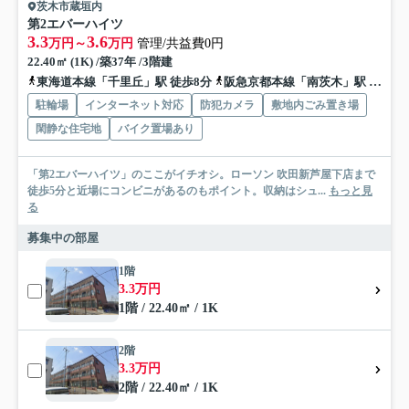
茨木市蔵垣内
第2エバーハイツ
3.3
3.6
万円～
万円
管理/共益費0円
22.40㎡ (1K) /築37年 /3階建
東海道本線「千里丘」駅 徒歩8分
阪急京都本線「南茨木」駅 徒歩15分
駐輪場
インターネット対応
防犯カメラ
敷地内ごみ置き場
閑静な住宅地
バイク置場あり
「第2エバーハイツ」のここがイチオシ。ローソン 吹田新芦屋下店まで
徒歩5分と近場にコンビニがあるのもポイント。収納はシュ...
もっと見
る
募集中の部屋
1階
3.3万円
1階 / 22.40㎡ / 1K
2階
3.3万円
2階 / 22.40㎡ / 1K