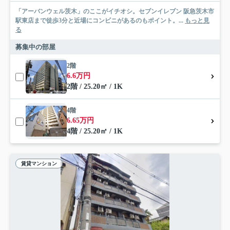
「アーバンウェル茨木」のここがイチオシ。セブンイレブン 阪急茨木市
駅東店まで徒歩3分と近場にコンビニがあるのもポイント。...
もっと見
る
募集中の部屋
2階
6.6万円
2階 / 25.20㎡ / 1K
4階
6.65万円
4階 / 25.20㎡ / 1K
賃貸マンション