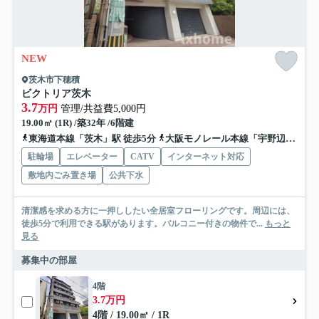
NEW
茨木市下穂積
ビクトリア茨木
3.7
万円
管理/共益費5,000円
19.00㎡ (1R) /築32年 /6階建
東海道本線「茨木」駅 徒歩5分
大阪モノレール本線「宇野辺」駅 徒歩12分
駐輪場
エレベーター
CATV
インターネット対応
敷地内ごみ置き場
公共下水
清潔感を求める方に一押ししたい全居室フローリングです。周辺には、
徒歩5分で利用できる駅があります。バルコニー付きの物件で...
もっと
見る
募集中の部屋
4階
3.7万円
4階 / 19.00㎡ / 1R