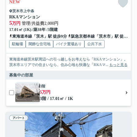
NEW
茨木市上中条
RKAマンション
5
万円
管理/共益費2,000円
17.01㎡ (1K) /築38年 /3階建
東海道本線「茨木」駅 徒歩9分
阪急京都本線「茨木市」駅 徒歩15分
駐輪場
閑静な住宅地
バイク置場あり
公共下水
東海道本線茨木駅周辺への引っ越しをお考えなら「RKAマンション」。
茨木市エリアでの住まいなら、住み心地も快適な「RKAマ...
もっと見る
募集中の部屋
3階
5万円
3階 / 17.01㎡ / 1K
アパート