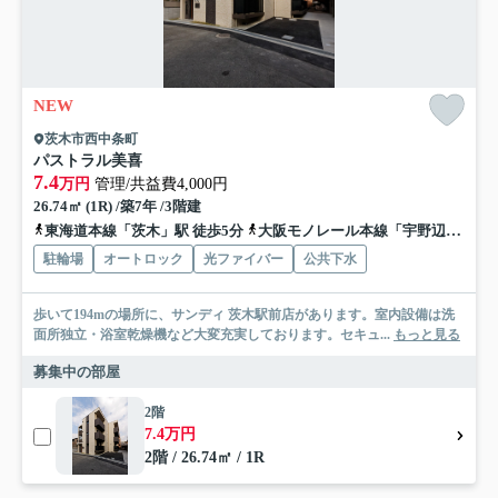
NEW
茨木市西中条町
パストラル美喜
7.4
万円
管理/共益費4,000円
26.74㎡ (1R) /築7年 /3階建
東海道本線「茨木」駅 徒歩5分
大阪モノレール本線「宇野辺」駅 徒歩17分
駐輪場
オートロック
光ファイバー
公共下水
歩いて194mの場所に、サンディ 茨木駅前店があります。室内設備は洗
面所独立・浴室乾燥機など大変充実しております。セキュ...
もっと見る
募集中の部屋
2階
7.4万円
2階 / 26.74㎡ / 1R