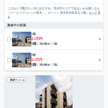
こだわりで選びたい方におすすめ。茨木市エリアで住まいをお探しなら
「イーストヴィレッジ茨木」。ローソン 茨木舟木町店まで徒...
もっと見
る
募集中の部屋
1階
4.2万円
1階 / 18.00㎡ / 1K
2階
4.3万円
2階 / 18.00㎡ / 1K
賃貸マンション