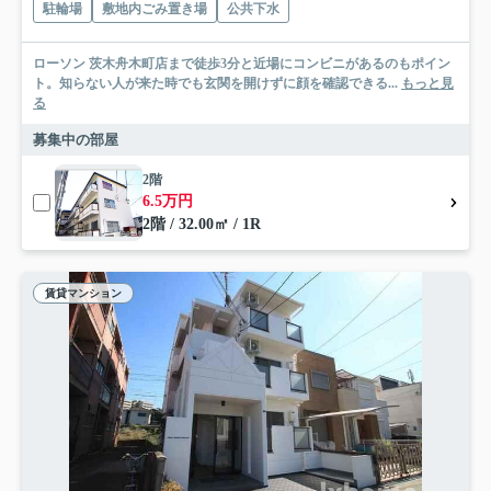
駐輪場
敷地内ごみ置き場
公共下水
ローソン 茨木舟木町店まで徒歩3分と近場にコンビニがあるのもポイン
ト。知らない人が来た時でも玄関を開けずに顔を確認できる...
もっと見
る
募集中の部屋
2階
6.5万円
2階 / 32.00㎡ / 1R
賃貸マンション