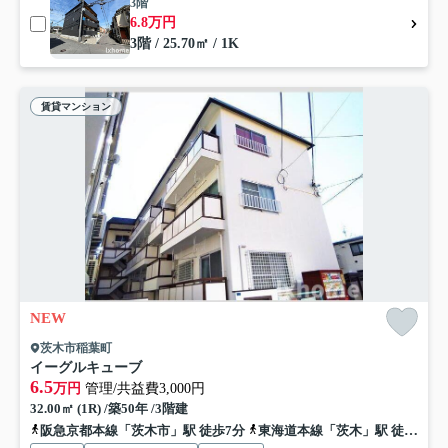
3階
6.8万円
3階 / 25.70㎡ / 1K
賃貸マンション
NEW
茨木市稲葉町
イーグルキューブ
6.5
万円
管理/共益費3,000円
32.00㎡ (1R) /築50年 /3階建
阪急京都本線「茨木市」駅 徒歩7分
東海道本線「茨木」駅 徒歩21分