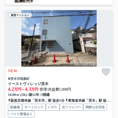
賃貸マンション
NEW
茨木市稲葉町
イーストヴィレッジ茨木
4.2
4.3
万円～
万円
管理/共益費5,000円
18.00㎡ (1K) /築32年 /3階建
阪急京都本線「茨木市」駅 徒歩5分
東海道本線「茨木」駅 徒歩20分
駐輪場
オートロック
CATV
光ファイバー
閑静な住宅地
バイク置場あり