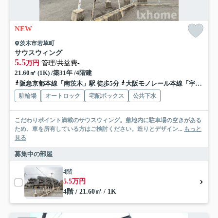
NEW
茨木市若草町
サウスウィング
5.5
万円
管理/共益費-
21.60㎡ (1K) /築31年 /4階建
阪急京都本線「南茨木」駅 徒歩5分
大阪モノレール本線「宇野辺」駅 徒歩17分
駐輪場
オートロック
宅配ボックス
公共下水
こだわりポイント満載のサウスウィング。敷地内に駐車場の空きがある
ため、車を所有している方はご検討ください。造りとデザイン...
もっと
見る
募集中の部屋
4階
5.5万円
4階 / 21.60㎡ / 1K