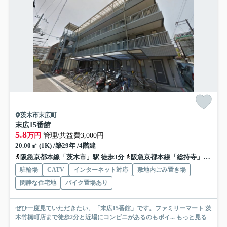
茨木市末広町
末広15番館
5.8
万円
管理/共益費3,000円
20.00㎡ (1K) /築29年 /4階建
阪急京都本線「茨木市」駅 徒歩3分
阪急京都本線「総持寺」駅 徒歩15分
駐輪場
CATV
インターネット対応
敷地内ごみ置き場
閑静な住宅地
バイク置場あり
ぜひ一度見ていただきたい、「末広15番館」です。ファミリーマート 茨
木竹橋町店まで徒歩2分と近場にコンビニがあるのもポイ...
もっと見る