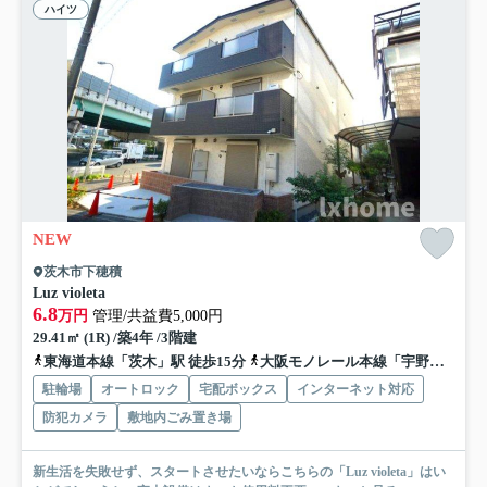
ハイツ
NEW
茨木市下穂積
Luz violeta
6.8
万円
管理/共益費5,000円
29.41㎡ (1R) /築4年 /3階建
東海道本線「茨木」駅 徒歩15分
大阪モノレール本線「宇野辺」駅 徒歩2分
駐輪場
オートロック
宅配ボックス
インターネット対応
防犯カメラ
敷地内ごみ置き場
新生活を失敗せず、スタートさせたいならこちらの「Luz violeta」はい