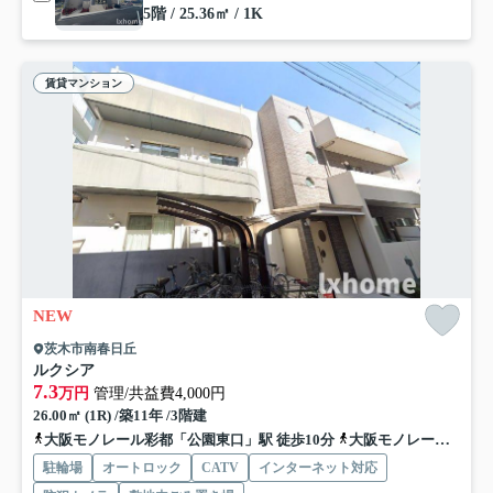
5階 / 25.36㎡ / 1K
賃貸マンション
NEW
茨木市南春日丘
ルクシア
7.3
万円
管理/共益費4,000円
26.00㎡ (1R) /築11年 /3階建
大阪モノレール彩都「公園東口」駅 徒歩10分
大阪モノレール本線「宇野辺」駅 徒歩20分
駐輪場
オートロック
CATV
インターネット対応