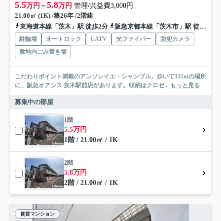
5.5
5.8
万円～
万円
管理/共益費3,000円
21.00㎡ (1K) /築26年 /2階建
東海道本線「茨木」駅 徒歩2分
阪急京都本線「茨木市」駅 徒歩18分
駐輪場
オートロック
CATV
光ファイバー
防犯カメラ
敷地内ごみ置き場
こだわりポイント満載のアンソレイエ・シャンブル。歩いて131mの場所
に、阪急オアシス 茨木駅前店があります。収納はクロゼ...
もっと見る
募集中の部屋
1階
5.5万円
1階 / 21.00㎡ / 1K
2階
5.8万円
2階 / 21.00㎡ / 1K
賃貸マンション